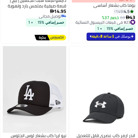
دايسو قبعة شبك للجنسين | بيج |
بوما كاب بشعار أساسي
قبعة صيفية بملمس بارد وتهوية
14.95
4.5
149
للحماية من الشمس

توصيل مجاني
43
69
خصم 37%

9
توصيل مجاني
#23 في قبعات البيسبول النسائية
خصم إضافي %15
+ 1
#23 في قبعات البيسبول النسائية
خصم إضافي %15
+ 1
يوصلك في
1 ساعة 2 دقيقة
اندر ارمر كاب عصري قابل للتعديل
نيو ايرا كاب بشعار لوس انجلوس