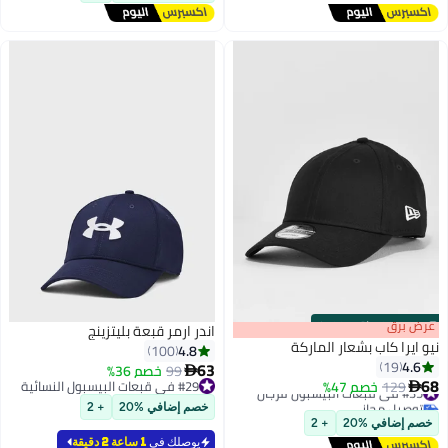
s
00
:
m
عرض برق
00
·
باقي 100%
اندر ارمر قبعة بليتزينج
نيو ايرا كاب بشعار الماركة
4.8
100
4.6
19
63
99
خصم 36%

68
#35 في قبعات البيسبول للرجال
129
خصم 47%
#29 في قبعات البيسبول النسائية

توصيل مجاني
#29 في قبعات البيسبول النسائية
خصم إضافي %20
+ 2
#35 في قبعات البيسبول للرجال
خصم إضافي %20
+ 2
يوصلك في
1 ساعة 2 دقيقة