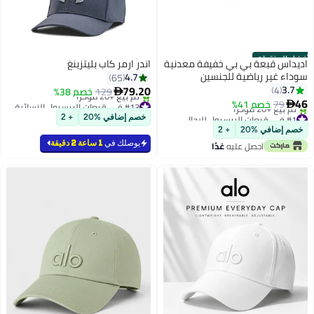
أفضل المنتجات
اديداس قبعة بي بي خفيفة معدنية
اندر ارمر كاب بليتزينغ
سوداء غير رياضية للجنسين
4.7
65
79.20
3.7
4
129
خصم 38%

46
#13 في قبعات البيسبول النسائية
79
خصم 41%

5
بتخلّص بسرعة
#1 في قبعات البيسبول للرجال
خصم إضافي %20
+ 2
تم بيع +20 مؤخرًا
باقي 2 وحدات في المخزون
خصم إضافي %20
+ 2
#13 في قبعات البيسبول النسائية
تم بيع +20 مؤخرًا
يوصلك في
1 ساعة 2 دقيقة
احصل عليه
غدًا
#1 في قبعات البيسبول للرجال