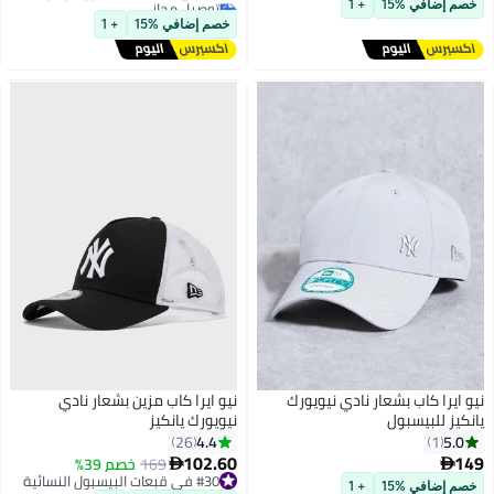
توصيل مجاني
خصم إضافي %15
+ 1
#9 في قبعات البيسبول للرجال
خصم إضافي %15
+ 1
نيو ايرا كاب بشعار نادي نيويورك
نيو ايرا كاب مزين بشعار نادي
يانكيز للبيسبول
نيويورك يانكيز
4.4
5.0
26
1
102.60
149
169
خصم 39%


#30 في قبعات البيسبول النسائية
خصم إضافي %15
+ 1