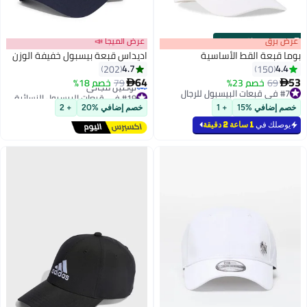
s
00
:
m
عرض برق
00
·
باقي 100%
عرض الميجا 📣
بوما قبعة القط الأساسية
اديداس قبعة بيسبول خفيفة الوزن
4.7
4.4
202
150
64
53
69
خصم 23%
79
خصم 18%


5
5
#7 في قبعات البيسبول للرجال
#19 في قبعات البيسبول النسائية
#7 في قبعات البيسبول للرجال
أقل سعر في 30 يوم
خصم إضافي %15
+ 1
خصم إضافي %20
+ 2
توصيل مجاني
#19 في قبعات البيسبول النسائية
يوصلك في
1 ساعة 2 دقيقة