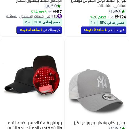
نيو ايرا قبعة لوس أنجلوس دودجرز
اديداس قبعة بيسبول بشعار
لسائقي الشاحنات
5.0
36
67
4.6
15
89
خصم 24%

124
#15 في قبعات البيسبول النسائية
169
خصم 26%

#15 في قبعات البيسبول النسائية
خصم إضافي %20
+ 2
خصم إضافي %15
+ 1
يوصلك في
1 ساعة 2 دقيقة
يوصلك في
1 ساعة 2 دقيقة
نيو ايرا كاب بشعار نيويورك يانكيز
بلو فاير قبعة العلاج بالضوء الأحمر
والأشعة تحت الحمراء لنمو الشعر
4.7
11