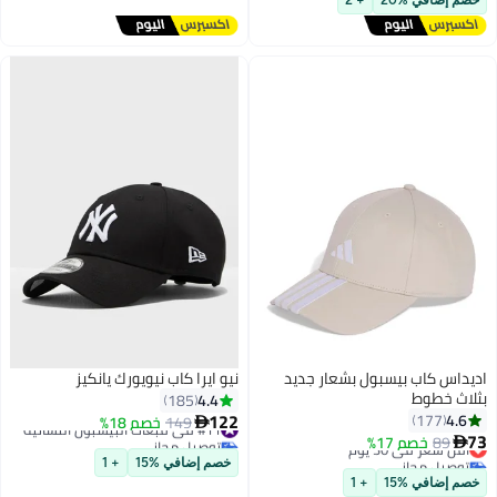
خصم إضافي %20
+ 2
اديداس كاب بيسبول بشعار جديد
نيو ايرا كاب نيويورك يانكيز
بثلاث خطوط
4.4
185
122
4.6
177
#11 في قبعات البيسبول النسائية
149
خصم 18%

73
توصيل مجاني
89
خصم 17%
أقل سعر في 30 يوم

11
#11 في قبعات البيسبول النسائية
توصيل مجاني
خصم إضافي %15
+ 1
أقل سعر في 30 يوم
خصم إضافي %15
+ 1