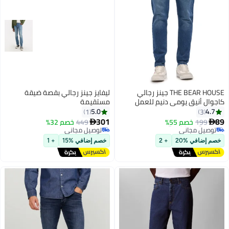
THE BEAR HOUSE جينز رجالي
ليفايز جينز رجالي بقصة ضيقة
كاجوال أنيق يومي دنيم للعمل
مستقيمة
والسفر والنزهات، ملابس سفلى
5.0
4.7
1
3
#1 في جينز رجالي
متعددة الاستخدامات مناسبة
301
89
199
خصم 55%
449
خصم 32%


توصيل مجاني
لجميع المناسبات والفصول
توصيل مجاني
#1 في جينز رجالي
توصيل مجاني
خصم إضافي %20
+ 2
خصم إضافي %15
+ 1