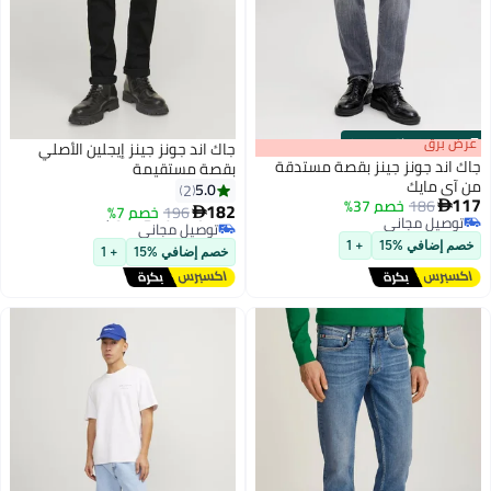
s
00
:
m
عرض برق
00
·
باقي 100%
جاك اند جونز جينز إيجلين الأصلي
جاك اند جونز جينز بقصة مستدقة
بقصة مستقيمة
من آي مايك
5.0
2
أقل سعر في 7 يوم
117
186
خصم 37%

182
196
خصم 7%

توصيل مجاني
2
توصيل مجاني
أقل سعر في 7 يوم
توصيل مجاني
خصم إضافي %15
+ 1
خصم إضافي %15
+ 1