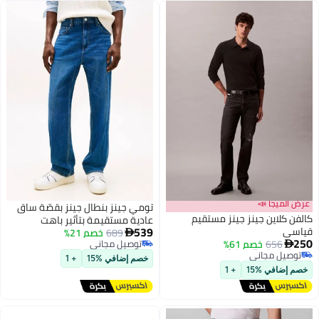
عرض الميجا 📣
تومي جينز بنطال جينز بقصّة ساق
كالفن كلاين جينز جينز مستقيم
عادية مستقيمة بتأثير باهت
539
قياسي
689
خصم 21%

أقل سعر في 7 يوم
250
656
خصم 61%
توصيل مجاني

توصيل مجاني
توصيل مجاني
أقل سعر في 7 يوم
خصم إضافي %15
+ 1
خصم إضافي %15
+ 1