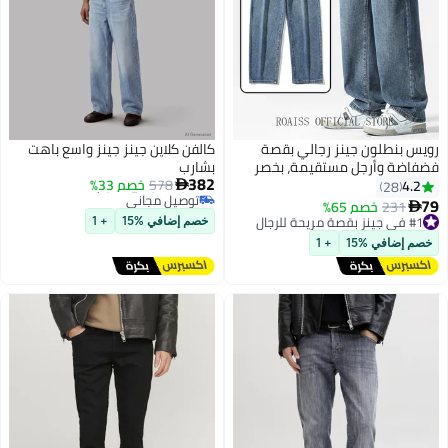
رويس بنطلون جينز رجالي بقصة
كالفن كلاين جينز جينز واسع باهت
فضفاضة وأرجل مستقيمة، بخصر
بشارب
أقل سعر في 7 يوم
382
مطاطي ورباط، بتصميم كلاسيكي
578
خصم 33%
4.2

28
توصيل مجاني
ممزق، مصنوع من قماش الدنيم
أقل سعر في 7 يوم
79
231
خصم 65%

#1 في جينز بقصة مريحة للرجال
المغسول، بنطلون كارجو رجالي
أقل سعر في 7 يوم
خصم إضافي %15
+ 1
كاجوال، بنمط عصري، الأزرق
توصيل مجاني
خصم إضافي %15
+ 1
#1 في جينز بقصة مريحة للرجال