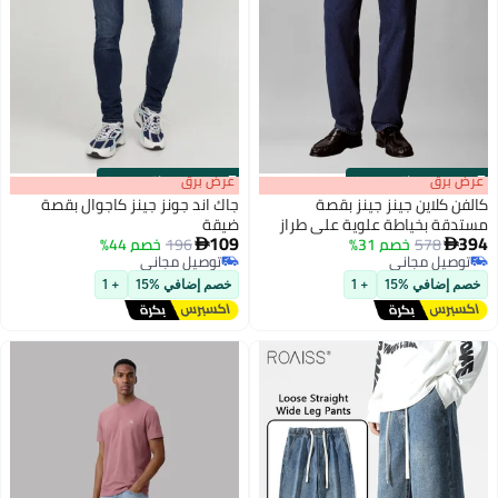
s
00
:
m
عرض برق
00
·
باقي 100%
s
00
:
m
عرض برق
00
·
باقي 100%
كالفن كلاين جينز جينز بقصة
جاك اند جونز جينز كاجوال بقصة
مستدقة بخياطة علوية على طراز
ضيقة
109
394
التسعينيات
578
خصم 31%
196
خصم 44%


توصيل مجاني
توصيل مجاني
توصيل مجاني
توصيل مجاني
خصم إضافي %15
+ 1
خصم إضافي %15
+ 1