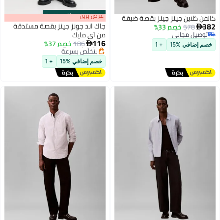
s
00
:
m
عرض برق
00
·
باقي 100%
كالفن كلاين جينز جينز بقصة ضيقة
أقل سعر في 7 يوم
382
جاك اند جونز جينز بقصة مستدقة
578
خصم 33%

توصيل مجاني
من آي مايك
أقل سعر في 7 يوم
توصيل مجاني
116
186
خصم 37%

بتخلّص بسرعة
خصم إضافي %15
+ 1
توصيل مجاني
خصم إضافي %15
+ 1