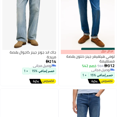
s
00
:
m
عرض برق
00
·
باقي 100%
جاك اند جونز جينز كاجوال بقصة
تومي هيلفيغر جينز دنتون بقصة
مريحة
214
مستقيمة

#26 في جينز رجالي
312
544
خصم 42%
توصيل مجاني

توصيل مجاني
توصيل مجاني
#26 في جينز رجالي
خصم إضافي %15
+ 1
خصم إضافي %15
+ 1