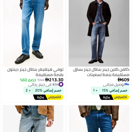
كالفن كلاين جينز بنطال جينز بساق
تومي هيلفيغر بنطال جينز دينتون
مستقيمة بنمط تسعينات
بقصة مستقيمة
213.30
609
544
خصم 60%


#34 في جينز رجالي
توصيل مجاني
أقل سعر في السنة
توصيل مجاني
توصيل مجاني
خصم إضافي %15
+ 1
خصم إضافي %20
+ 2
#34 في جينز رجالي