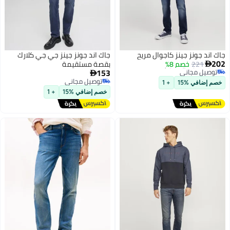
جاك اند جونز جينز كاجوال مريح
جاك اند جونز جينز جي جي كلارك
أقل سعر في 7 يوم
202
221
خصم 8%
بقصة مستقيمة

توصيل مجاني
153
أقل سعر في 7 يوم

توصيل مجاني
خصم إضافي %15
+ 1
توصيل مجاني
خصم إضافي %15
+ 1