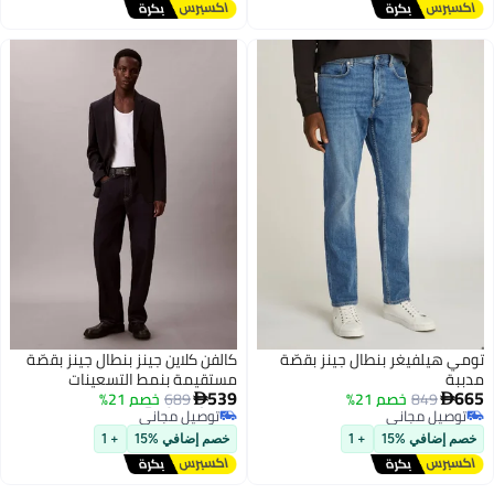
تومي هيلفيغر بنطال جينز بقصّة
كالفن كلاين جينز بنطال جينز بقصّة
مدببة
مستقيمة بنمط التسعينات
أقل سعر في السنة
539
665
849
خصم 21%
689
خصم 21%


توصيل مجاني
توصيل مجاني
أقل سعر في السنة
توصيل مجاني
خصم إضافي %15
+ 1
خصم إضافي %15
+ 1