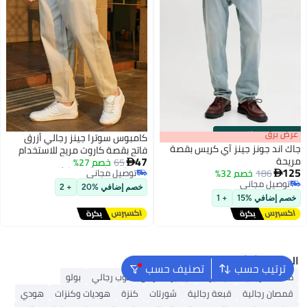
s
00
:
m
عرض برق
00
·
باقي 100%
كامبوس سوترا جينز رجالي أزرق
جاك اند جونز جينز آي كريس بقصة
فاتح بقصة كاروت مريح للاستخدام
أقل سعر في 30 يوم
47
مريحة
اليومي
65
خصم 27%

توصيل مجاني
125
186
خصم 32%

أقل سعر في 30 يوم
توصيل مجاني
خصم إضافي %20
+ 2
توصيل مجاني
خصم إضافي %15
+ 1
البحث الشائع
ترتيب حسب
تصنيف حسب
محفظة رجالية
تيشيرت
تيشيرت للرجال
ثوب رجالي
بولو
قمصان رجالية
قبعة رجالية
شورتات
كنزة
هوديات وكنزات
هودي