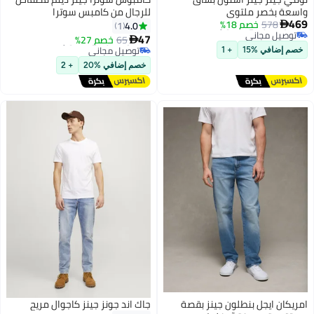
واسعة بخصر ملتوي
للرجال من كامبس سوترا
أقل سعر في 30 يوم
469
578
خصم 18%
4.0
1

توصيل مجاني
أقل سعر في 30 يوم
أقل سعر في 30 يوم
47
65
خصم 27%

توصيل مجاني
أقل سعر في 30 يوم
خصم إضافي %15
+ 1
خصم إضافي %20
+ 2
امريكان ايجل بنطلون جينز بقصة
جاك اند جونز جينز كاجوال مريح