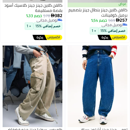
عرض
كالفن كلاين جينز جينز كلاسيك أسود
كالفن كلاين جينز بنطال جينز بتصميم
بقصة مستقيمة
أقل سعر في 7 يوم
382
برميل كوفينانت
578
خصم 33%

أقل سعر في 7 يوم
توصيل مجاني
257
569
خصم 54%

توصيل مجاني
أقل سعر في 7 يوم
أقل سعر في 7 يوم
خصم إضافي %15
+ 1
خصم إضافي %15
+ 1
تومي جينز جينز أشتون بساق
كامبوس سوترا جينز دينم فضفاض