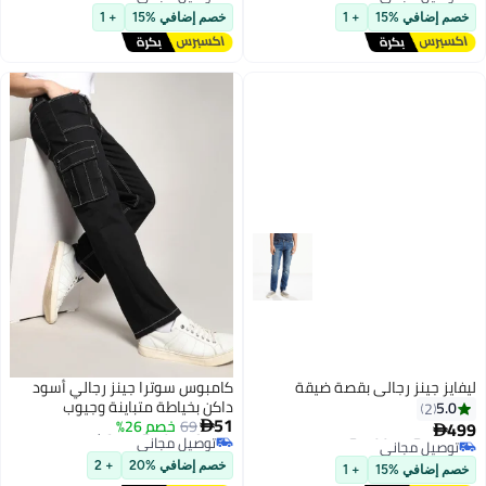
توصيل مجاني
خصم إضافي %15
+ 1
خصم إضافي %15
+ 1
ليفايز جينز رجالي بقصة ضيقة
كامبوس سوترا جينز رجالي أسود
داكن بخياطة متباينة وجيوب
5.0
2
أقل سعر في 30 يوم
#33 في جينز رجالي
51
69
خصم 26%
499

توصيل مجاني

توصيل مجاني
أقل سعر في 30 يوم
#33 في جينز رجالي
2
خصم إضافي %20
+ 2
خصم إضافي %15
+ 1