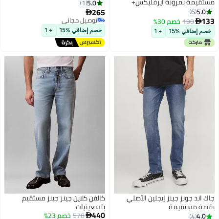
مستقيمة بمرونة آيرفليكس+
5.0
1
265
5.0
6

133
توصيل مجاني
190
خصم 30%

توصيل مجاني
خصم إضافي %15
+ 1
خصم إضافي %15
+ 1
جاك اند جونز جينز إيجلين الأصلي
كالفن كلاين جينز جينز مستقيم
بقصة مستقيمة
بتسعينيات
أقل سعر في 7 يوم
440
578
خصم 23%
4.0

4
توصيل مجاني