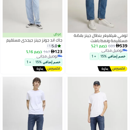
عرض
تومي هيلفيغر بنطال جينز بقصّة
جاك اند جونز جينز جيجدي مستقيم
مستقيمة ونمط باهت
أقل سعر في 30 يوم
539
5.0
689
خصم 21%
1

توصيل مجاني
أقل سعر في 7 يوم
123
أقل سعر في 30 يوم
147
خصم 16%

توصيل مجاني
أقل سعر في 7 يوم
خصم إضافي %15
+ 1
خصم إضافي %15
+ 1