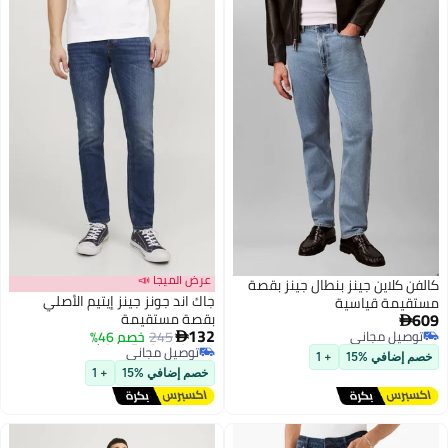
عرض الميجا 📣
كالفن كلاين جينز بنطال جينز بقصة
جاك اند جونز جينز إيتيم الأصلي
مستقيمة قياسية
609
بقصة مستقيمة

أقل سعر في 7 يوم
132
توصيل مجاني
245
خصم 46%

توصيل مجاني
توصيل مجاني
أقل سعر في 7 يوم
خصم إضافي %15
+ 1
خصم إضافي %15
+ 1