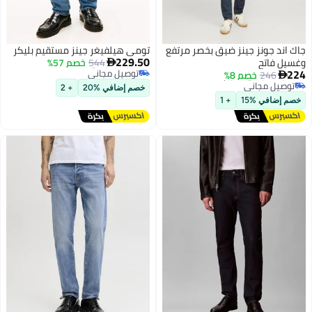
جاك اند جونز جينز ضيق بخصر مرتفع
تومي هيلفيغر جينز مستقيم بليكر
أقل سعر في السنة
229.50
وغسيل فاتح
544
خصم 57%

توصيل مجاني
أقل سعر في 7 يوم
224
246
خصم 8%
أقل سعر في السنة

توصيل مجاني
أقل سعر في 7 يوم
خصم إضافي %20
+ 2
خصم إضافي %15
+ 1