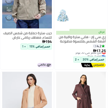
عرض
جيب سترة حماية من شمس الصيف
زي سي إم - هابي سترة واقية من
للنساء، معطف رياضي عارض
194
أشعة الشمس بقلنسوة مطبوعة
للأشعة فوق البنفسجية للمناسبات

للأطفال / الأطفال ، حماية خفيفة
4.2
3
الخارجية العادية، قميص واقي من
خصم إضافي %15
+ 1
4
الوزن للأشعة فوق البنفسجية
17.25
الشمس مريح خفيف الوزن فضفاض
أقل سعر في 30 يوم

مسامية
توصيل مجاني
للأزواج
أقل سعر في 30 يوم
خصم إضافي %20
+ 2