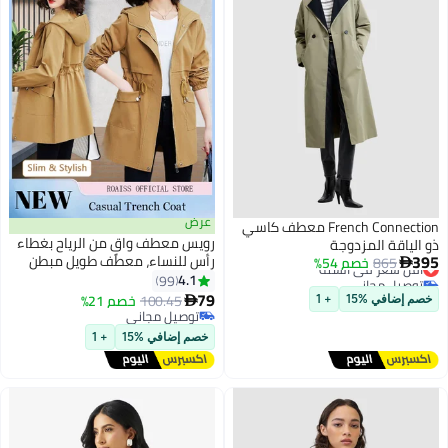
عرض
French Connection معطف كاسي
رويس معطف واقٍ من الرياح بغطاء
ذو الياقة المزدوجة
395
رأس للنساء، معطف طويل مبطن
865
خصم 54%
أقل سعر في السنة

توصيل مجاني
للنساء، معطف خفيف الوزن مقاوم
4.1
99
أقل سعر في السنة
للرياح، مزود بسحاب، قابل للتعديل،
79
100.45
خصم 21%

خصم إضافي %15
+ 1
لون كاكي سادة
توصيل مجاني
توصيل مجاني
خصم إضافي %15
+ 1