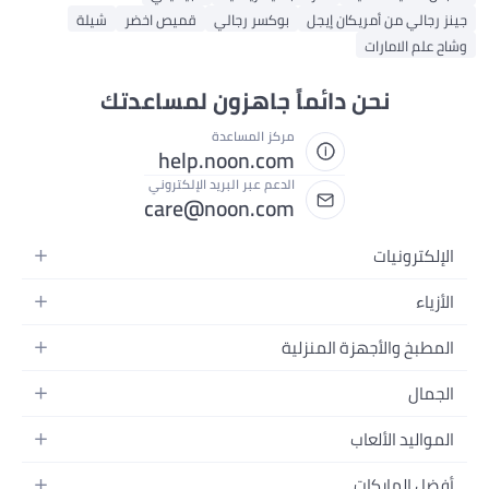
جينز رجالي من أمريكان إيجل
بوكسر رجالي
قميص اخضر
شيلة
وشاح علم الامارات
نحن دائماً جاهزون لمساعدتك
مركز المساعدة
help.noon.com
الدعم عبر البريد الإلكتروني
care@noon.com
الإلكترونيات
الهواتف المتحركة
الأزياء
أجهزة التابلت
أزياء نسائية
المطبخ والأجهزة المنزلية
أجهزة الكمبيوتر المحمولة
أزياء رجالية
الأجهزة الكبيرة
أجهزة الكمبيوتر المكتبية
الجمال
أزياء الأطفال
الأجهزة الصغيرة
الأجهزة القابلة للارتداء
العطور
العطور
المواليد الألعاب
أثاث غرفة النوم
سماعات الرأس
العناية بالبشرة
الساعات
الرضاعة والتغذية
التخزين
أفضل الماركات
الكاميرات والصور وتسجيل الفيديو