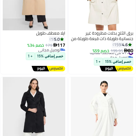
برق الثلج بدلات مطرودة غير
ايلا معطف طويل
جنسانية طويلة ذات قبعة طويلة من
5.0
1
الخارج واقيس للحماية من الأمطار
117
4.6
159
179
خصم 34%

والمطرود المقاومة للماء والخارج
80
توصيل مجاني
#11 في معاطف نسائية
199.95
خصم 59%

الهوائي طويل السترات الرسمية
توصيل مجاني
توصيل مجاني
خصم إضافي %15
+ 1
#11 في معاطف نسائية
ذات سترة طويلة الممتلقة.
خصم إضافي %15
+ 1