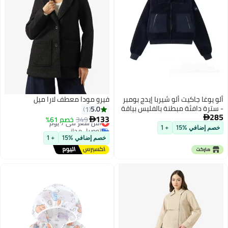
ألو يوغا جاكيت ألو شيربا إيدج بومبر
فيرو مودا معطف لارا ميل
- سترة دافئة مبطنة بالفليس بياقة
5.0
1
285
قائمة وسحاب، تصميم عصري بدون
133

349
أقل سعر في 7 يوم
خصم 61%

غطاء رأس، مناسب للنساء، مثالي
توصيل مجاني
خصم إضافي %15
+ 1
بعد اليوغا والارتداء اليومي
أقل سعر في 7 يوم
خصم إضافي %15
+ 1