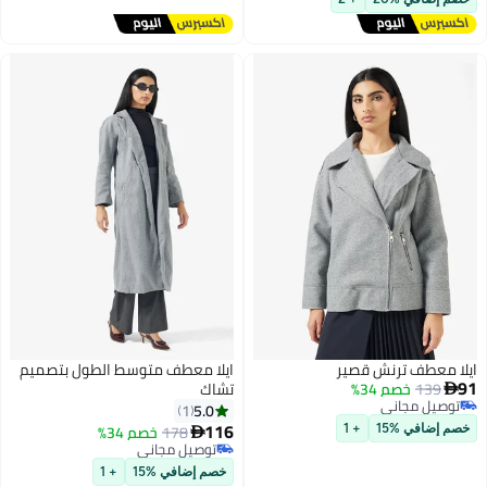
ايلا معطف ترنش قصير
ايلا معطف متوسط الطول بتصميم
91
139
خصم 34%
تشاك

توصيل مجاني
5.0
1
توصيل مجاني
116
178
خصم 34%
خصم إضافي %15
+ 1

توصيل مجاني
توصيل مجاني
خصم إضافي %15
+ 1