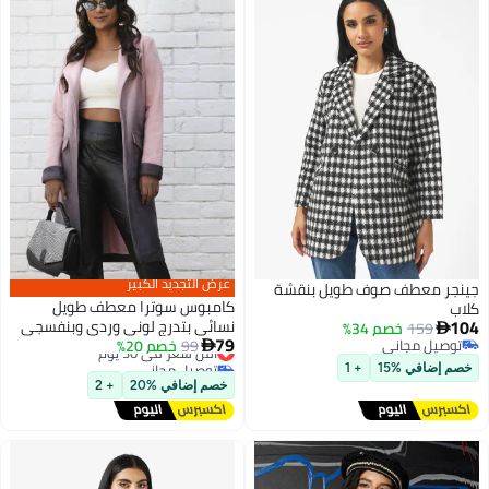
عرض التجديد الكبير
جينجر معطف صوف طويل بنقشة
كامبوس سوترا معطف طويل
كلاب
104
نسائي بتدرج لوني وردي وبنفسجي
159
خصم 34%

79
توصيل مجاني
99
مع جيب بقلاب
خصم 20%
أقل سعر في 30 يوم

2
توصيل مجاني
توصيل مجاني
خصم إضافي %15
+ 1
أقل سعر في 30 يوم
خصم إضافي %20
+ 2