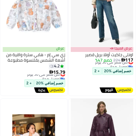
عرض الميجا 📣
عرض
اونلي جاكيت أونلا بريل قصير
زي سي إم - هابي سترة واقية من
117
224
أقل سعر في 30 يوم
خصم 47%
أشعة الشمس بقلنسوة مطبوعة

توصيل مجاني
للأطفال / الأطفال ، حماية خفيفة
4.2
3
أقل سعر في 30 يوم
4
الوزن للأشعة فوق البنفسجية
15.79
أقل سعر في 30 يوم
خصم إضافي %20
+ 2

مسامية
توصيل مجاني
أقل سعر في 30 يوم
خصم إضافي %20
+ 2