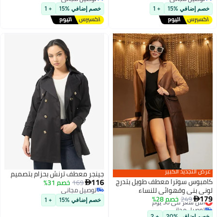
توصيل مجاني
توصيل مجاني
خصم إضافي %15
+ 1
خصم إضافي %15
+ 1
عرض التجديد الكبير
جينجر معطف ترنش بحزام بتصميم
116
كامبوس سوترا معطف طويل بتدرج
169
خصم 31%

لوني بني وقهوائي للنساء
توصيل مجاني
179
توصيل مجاني
249
أقل سعر في 30 يوم
خصم 28%

خصم إضافي %15
+ 1
2
توصيل مجاني
أقل سعر في 30 يوم
خصم إضافي %20
+ 2