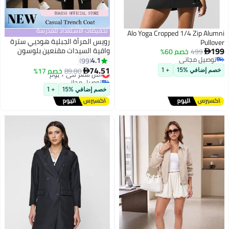
تخفيضات الاستعداد للمدرسة
Alo Yoga Cropped 1/4 Zip Alumni
رويس المرأة الجبلية هوديي سترة
Pullover
199
واقية السيدات مقنعين بلوسون
499
خصم 60%

توصيل مجاني
خندق معطف طويل الإناث اصطف
4.1
99
2
توصيل مجاني
معطف التخسيس المرأة الرمز
74.51
أقل سعر في 7 يوم
89.80
خصم 17%

خصم إضافي %15
+ 1
البريدي في يندبروف خفيفة الوزن
توصيل مجاني
أقل سعر في 7 يوم
تنفس معطف قابل للتعديل الخصر
خصم إضافي %15
+ 1
الصلبة الأسود