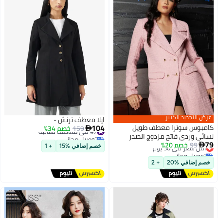
عرض التجديد الكبير
ايلا معطف ترنش -
104
كامبوس سوترا معطف طويل
#7 في معاطف نسائية
159
خصم 34%

نسائي وردي فاتح مزدوج الصدر
توصيل مجاني
79
#7 في معاطف نسائية
بنقوش
99
خصم 20%
أقل سعر في 30 يوم

خصم إضافي %15
+ 1
4
توصيل مجاني
أقل سعر في 30 يوم
خصم إضافي %20
+ 2