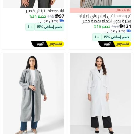
s
00
:
m
عرض برق
00
·
باقي 100%
ايلا معطف ترنش قصير
97
فيرو مودا في إم إم واي إم إيلو
149
خصم 34%

سترة بدون أكمام بقصة خصر
توصيل مجاني
121
توصيل مجاني
143
خصم 15%

خصم إضافي %15
+ 1
توصيل مجاني
توصيل مجاني
خصم إضافي %15
+ 1