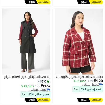
جينجر معطف صوف طويل كاروهات
ايلا معطف ترنش بدون أكمام بحزام
120
179
خصم 32%
5.0
1

توصيل مجاني
124
179
خصم 30%

توصيل مجاني
توصيل مجاني
خصم إضافي %15
+ 1
توصيل مجاني
خصم إضافي %15
+ 1