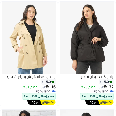
ايلا جاكيت مبطن قصير
جينجر معطف ترنش بحزام بتصميم
5.0
5.0
3
2
116
122
159
خصم 23%
169
خصم 31%


توصيل مجاني
توصيل مجاني
توصيل مجاني
توصيل مجاني
خصم إضافي %15
+ 1
خصم إضافي %15
+ 1