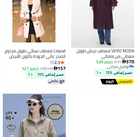
VERO MODA معطف ترنش طويل
Loquat معطف نسائي طويل مزدوج
مغطى من فامالي
الصدر عالي الجودة باللون الأبيض
370
615
خصم 39%
2.3
3

توصيل مجاني
157
200.48
خصم 21%

6
توصيل مجاني
خصم إضافي %15
+ 1
خصم إضافي %15
+ 1