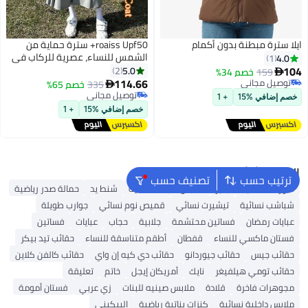
ايلا سترة مبطنة بدون أكمام
roaiss Upf50+ سترة حماية من
الشمس للنساء، عصرية للركاب في
4.0
1
الهواء الطلق، سترة بغطاء للرأس
104
5.0
2
159
خصم 34%

بأكمام طويلة، تجفيف سريع من
114.66
توصيل مجاني
335
خصم 65%

توصيل مجاني
الحرير الجليدي، حافة قابلة للإزالة،
توصيل مجاني
خصم إضافي %15
+ 1
توصيل مجاني
فستان مقاوم للأشعة فوق
خصم إضافي %15
+ 1
البنفسجية
البحث الشائع
ترتيب حسب
تصنيف حسب
شورتات نسائية
بلايز
ملابس سباحة نسائية
شنط يد
حمالة صدر رياضية
شباشب نسائية
تيشيرت نسائي
قميص نوم نسائي
جوارب طويلة
عبايات رمضان
فساتين محتشمة
جلابية
حجاب
عبايات
فساتين
فستان ماكسي للنساء
قفطان
أطقم متناسقة للنساء
حقائب تيد بيكر
حقائب جيس
حقائب جيوردانو
حقائب دي كيه إن واي
حقائب كالفن كلاين
حقائب تومي هيلفيغر
نايك
أمريكان إيجل
خاتم
تعليقة
مجوهرات فاخرة
قلادة
ملابس صينيه للبنات
زي عربي
فستان أمومة
ملابس داخلية نسائية
كنزات بناتية رياضية
البيكيني