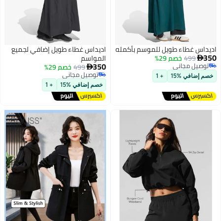
اديداس غطاء طويل للموسم بأكمله
اديداس غطاء طويل إضافي لجميع
350
499
خصم 29%
المواسم

350
توصيل مجاني
499
خصم 29%

توصيل مجاني
توصيل مجاني
خصم إضافي %15
+ 1
2
2
توصيل مجاني
خصم إضافي %15
+ 1