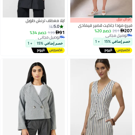
s
00
:
m
عرض برق
00
·
باقي 100%
ايلا معطف ترنش طويل
فيرو مودا جاكيت قصير فيمادي
5.0
4
207
261
خصم 20%

91
139
خصم 34%

توصيل مجاني
توصيل مجاني
توصيل مجاني
توصيل مجاني
خصم إضافي %15
+ 1
خصم إضافي %15
+ 1