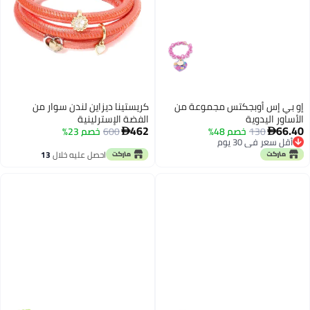
إو بي إس أوبجكتس مجموعة من
كريستينا ديزاين لندن سوار من
الأساور اليدوية
الفضة الإسترلينية
462
66.40
130
خصم 48%
600
خصم 23%


أقل سعر في 30 يوم
أقل سعر في 30 يوم
احصل عليه خلال
13
اغسطس