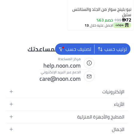
نيو بلينج سوار من الجلد والستانلس
ستيل
72
199
خصم 63%

احصل عليه خلال
13
اغسطس
نحن دائماً جاهزون لمساعدتك
ترتيب حسب
تصنيف حسب
مركز المساعدة
help.noon.com
الدعم عبر البريد الإلكتروني
care@noon.com
الإلكترونيات
الهواتف المتحركة
الأزياء
أجهزة التابلت
أزياء نسائية
المطبخ والأجهزة المنزلية
أجهزة الكمبيوتر المحمولة
أزياء رجالية
الأجهزة الكبيرة
أجهزة الكمبيوتر المكتبية
الجمال
أزياء الأطفال