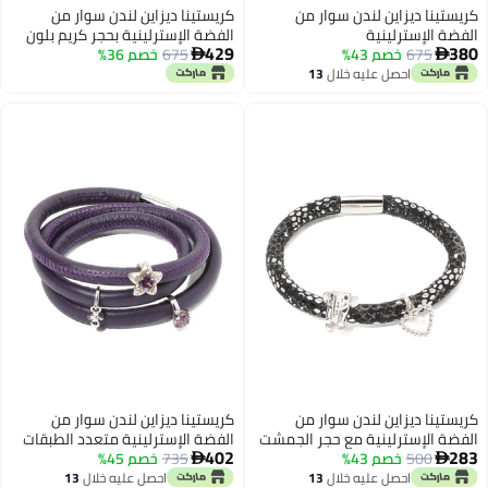
كريستينا ديزاين لندن سوار من
كريستينا ديزاين لندن سوار من
الفضة الإسترلينية
الفضة الإسترلينية بحجر كريم بلون
429
380
675
خصم 43%
دخاني
675
خصم 36%


احصل عليه خلال
13
اغسطس
كريستينا ديزاين لندن سوار من
كريستينا ديزاين لندن سوار من
الفضة الإسترلينية مع حجر الجمشت
الفضة الإسترلينية متعدد الطبقات
402
283
500
خصم 43%
735
خصم 45%
مزين بقطعة على شكل النجمة


القطبية
احصل عليه خلال
13
احصل عليه خلال
13