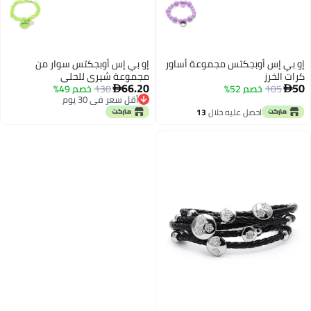
إو بي إس أوبجكتس مجموعة أساور
إو بي إس أوبجكتس سوار من
كرات الخرز
مجموعة شيري للحلي
66.20
50
105
خصم 52%
130
خصم 49%


أقل سعر في 30 يوم
أقل سعر في 30 يوم
احصل عليه خلال
13
اغسطس