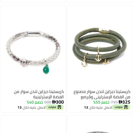
اغسطس
اغسطس
كريستينا ديزاين لندن سوار مصنوع
كريستينا ديزاين لندن سوار من
من الفضة الإسترليني ومُرصع
الفضة الإسترلينية
300
325
735
خصم 55%
بالأحجار الكريمة على شكل ثعبان
500
خصم 40%


من نورث ستار وبيريدوت
احصل عليه خلال
13
احصل عليه خلال
13
اغسطس
اغسطس