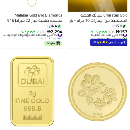
Emirates Gold سبائك الفضة
Malabar Gold and Diamonds
المعتمدة من الإمارات 10 جرام - بار
سلسلة ذهبية عيار 22 قيراط 916
معتمد
نقاء باللون الأصفر AICHBKF30P09
4.4
5.0
2
4
2,294
157
#8 في سبائك فضية
185
خصم 15%
2,482
خصم 7%
#2 في قلادات المجوهرات الراقية للنساء


تم بيع +10 مؤخرًا
توصيل مجاني
#8 في سبائك فضية
#2 في قلادات المجوهرات الراقية للنساء
يوصلك في
57 دقيقة