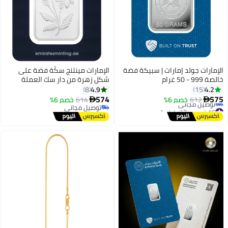
الإمارات جولد إمارات | سبيكة فضة
الإمارات مينتنج سكّة فضة على
خالصة 999 - 50 غرام
شكل زهرة من دار سك العملة
الإماراتية، وزنها 50 غراماً، عيار
4.9
4.2
8
15
999.0
574
575
612
خصم 6%
614
خصم 6%


#6 في سبائك فضية
توصيل مجاني
أقل سعر في 30 يوم
توصيل مجاني
توصيل مجاني
#6 في سبائك فضية