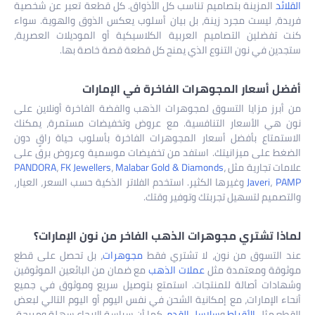
القلائد
المزينة بتصاميم تناسب كل الأذواق. كل قطعة تعبر عن شخصية
فريدة، ليست مجرد زينة، بل بيان أسلوب يعكس الذوق والهوية. سواء
كنت تفضلين التصاميم العربية الكلاسيكية أو الموديلات العصرية،
ستجدين في نون التنوع الذي يمنح كل قطعة قصة خاصة بها.
أفضل أسعار المجوهرات الفاخرة في الإمارات
من أبرز مزايا التسوق لمجوهرات الذهب والفضة الفاخرة أونلاين على
نون هي الأسعار التنافسية. مع عروض وتخفيضات مستمرة، يمكنك
الاستمتاع بأفضل أسعار المجوهرات الفاخرة بأسلوب حياة راقٍ دون
الضغط على ميزانيتك. استفد من تخفيضات موسمية وعروض برق على
علامات تجارية مثل
،
Malabar Gold & Diamonds
،
FK Jewellers
،
PANDORA
PAMP
،
Javeri
وغيرها الكثير. استخدم الفلاتر الذكية حسب السعر، العيار،
والتصميم لتسهيل تجربتك وتوفير وقتك.
لماذا تشتري مجوهرات الذهب الفاخر من نون الإمارات؟
عند التسوق من نون، لا تشتري فقط
مجوهرات
، بل تحصل على قطع
موثوقة ومعتمدة مثل
عملات الذهب
مع ضمان من البائعين الموثوقين
وشهادات أصالة للمنتجات. استمتع بتوصيل سريع وموثوق في جميع
أنحاء الإمارات، مع إمكانية الشحن في نفس اليوم أو اليوم التالي لبعض
القطع مثل
الأقراط
و
سلاسل القدم
. كما أن سياسة الإرجاع سهلة ومريحة،