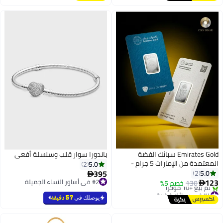
Emirates Gold سبائك الفضة
باندورا سوار قلب وسلسلة أفعى
المعتمدة من الإمارات 5 جرام -
5.0
2
سبيكة معتمدة
395
5.0
2

123
#2 في أساور النساء الجميلة
130
خصم 5%

#2 في أساور النساء الجميلة
#4 في سبائك فضية
توصيل مجاني
يوصلك في
57 دقيقة
تم بيع +10 مؤخرًا
#4 في سبائك فضية