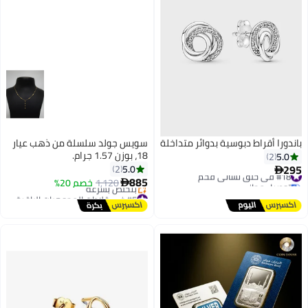
باندورا أقراط دبوسية بدوائر متداخلة
سويس جولد سلسلة من ذهب عيار
18، بوزن 1.57 جرام.
5.0
2
295
5.0
2
#18 في حلق نسائي فخم

885
توصيل مجاني
1,120
خصم 20%

#18 في حلق نسائي فخم
#5 في قلادات المجوهرات الراقية للنساء
توصيل مجاني
بتخلّص بسرعة
#5 في قلادات المجوهرات الراقية للنساء