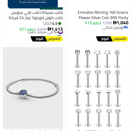
أفضل المنتجات
Emirates Minting 100 Grams
بامب سبيكة ذهب نقي سويس
Flower Silver Coin 999 Purity
بامب كوين فورتونا عيار 24 قيراط
1,040
1,208
خصم 13%
(999.9) بوزن 2.5 جم
4.5
202

توصيل مجاني
1,413
#4 في سبائك ذهب
5,000
خصم 71%

توصيل مجاني
توصيل مجاني
#4 في سبائك ذهب