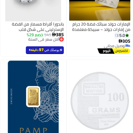
الإمارات جولد سبائك فضة 20 جرام
باندورا أقراط مسمار من الفضة
من إمارات جولد – سبيكة معتمدة
الإسترليني على شكل قلب
385
545
خصم 29%
5.0

3
أقل سعر في السنة
305

أقل سعر في السنة
توصيل مجاني
توصيل مجاني
يوصلك في
57 دقيقة