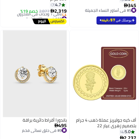
345
4.7
7

2,319
#5 في أساور النساء الجميلة
2,877
خصم 19%

#5 في أساور النساء الجميلة
#10 في سبائك فضية
توصيل مجاني
يوصلك في
57 دقيقة
باقي 1 وحدات في المخزون
#10 في سبائك فضية
أف كيه جوليريز عملة ذهب 4 جرام
باندورا أقراط دائرية براقة
495
بتصميم زهري عيار 22

#9 في حلق نسائي فخم
5.0
4
#9 في حلق نسائي فخم
2,237
