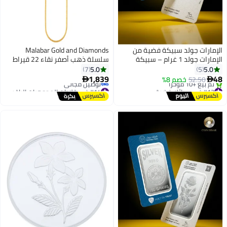
الإمارات جولد سبيكة فضية من
Malabar Gold and Diamonds
الإمارات جولد 1 غرام – سبيكة
سلسلة ذهب أصفر نقاء 22 قيراط
معتمدة
916 AICHBKF25P09Y18 للنساء
5.0
5.0
7
5
1,839
48
52.50
خصم 8%


#13 في سبائك فضية
#14 في قلادات المجوهرات الراقية للنساء
توصيل مجاني
أقل سعر في 30 يوم
تم بيع +10 مؤخرًا
توصيل مجاني
#13 في سبائك فضية
#14 في قلادات المجوهرات الراقية للنساء