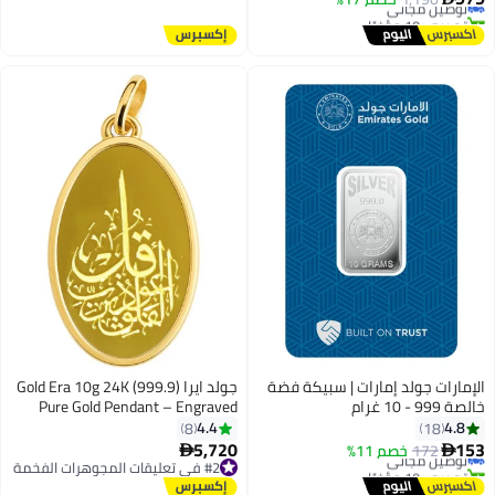
Mother’s Day & Special Occasions
تم بيع +10 مؤخرًا
#1 في سبائك فضية
الإمارات جولد إمارات | سبيكة فضة
جولد ايرا Gold Era 10g 24K (999.9)
خالصة 999 - 10 غرام
Pure Gold Pendant – Engraved
#2 في سبائك فضية
with Surat Al-Falaq – Islamic
4.4
4.8
8
18
أقل سعر في 7 يوم
Religious Jewelry for Gifting &
5,720
153
172
توصيل مجاني
خصم 11%


Daily Wear
تم بيع +10 مؤخرًا
#2 في تعليقات المجوهرات الفخمة
#2 في سبائك فضية
#2 في تعليقات المجوهرات الفخمة