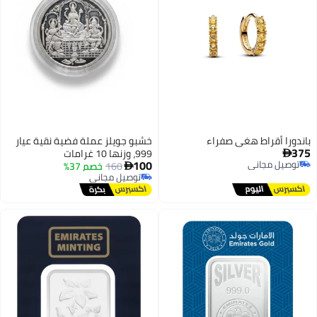
باندورا أقراط هغي صفراء
خشبو جويلز عملة فضية نقية عيار
375
999، وزنها 10 غرامات

100
توصيل مجاني
160
خصم 37%

توصيل مجاني
توصيل مجاني
توصيل مجاني