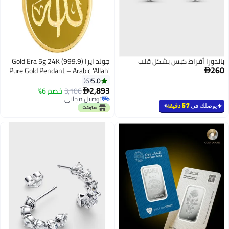
باندورا أقراط كبس بشكل قلب
جولد ايرا Gold Era 5g 24K (999.9)
260
Pure Gold Pendant – Arabic 'Allah'

Calligraphy Design – Elegant
5.0
6
Religious Jewelry for Gifting &
2,893
3,106
خصم 6%

Daily Wear
توصيل مجاني
توصيل مجاني
يوصلك في
57 دقيقة