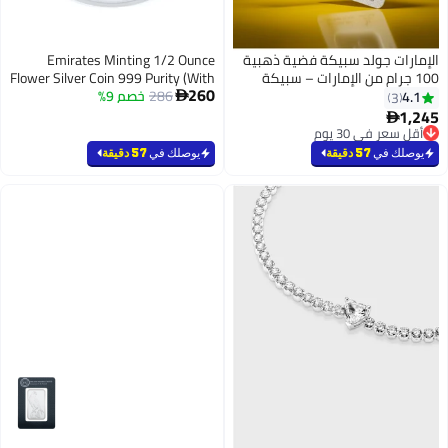
الإمارات جولد سبيكة فضية ذهبية
Emirates Minting 1/2 Ounce
100 جرام من الإمارات – سبيكة
Flower Silver Coin 999 Purity (With
260
معتمدة
Invoice)
286
خصم 9%
4.1

3
1,245

أقل سعر في 30 يوم
أقل سعر في 30 يوم
يوصلك في
57 دقيقة
يوصلك في
57 دقيقة