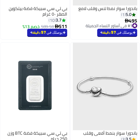
باندورا سوار نمط تنس وقلب لامع
بي تي سي سبيكة فضة بيتكوين
الصقر ٥٠ غرام
5.0
1
495
3.7
10

511
#1 في أساور النساء الجميلة
589.58
خصم 13%

#1 في أساور النساء الجميلة
يوصلك في
57 دقيقة
يوصلك في
57 دقيقة
باندورا سوار بنمط أفعى وقلب
بي تي سي سبيكة فضة BTC وزن
250 جرام
3.5
3