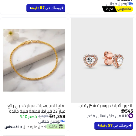
توصيل مجاني
توصيل مجاني
يوصلك في
57 دقيقة
باندورا أقراط دبوسية شكل قلب
بفلح للمجوهرات سوار ذهبي رائع
545
عيار 22 قيراط: قطعة فنية خالدة

1,358
#10 في حلق نسائي فخم
وأناقة
1,523
خصم 10%

#10 في حلق نسائي فخم
توصيل مجاني
توصيل مجاني
يوصلك في
57 دقيقة
احصل عليه خلال
9 اغسطس