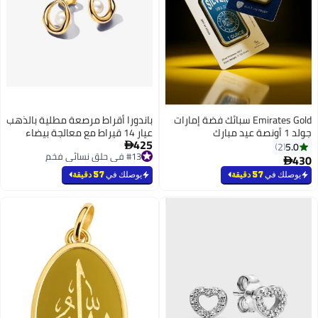
Emirates Gold سبائك فضة إمارات
باندورا أقراط مرصعة مطلية بالذهب
جولد 1 أونصة عيد مبارك
عيار 14 قيراط مع معالجة بيضاء
425
5.0

2
#13 في حلق نسائي فخم
430

#13 في حلق نسائي فخم
يوصلك في
57 دقيقة
يوصلك في
57 دقيقة