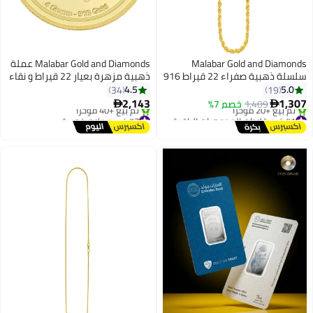
Malabar Gold and Diamonds
Malabar Gold and Diamonds عملة
سلسلة ذهبية صفراء 22 قيراط 916
ذهبية مزهرة بعيار 22 قيراط و نقاء
نقاء AICHHRX35P07
916 وزن 4 جرام
4.5
5.0
34
19
2,143
1,307
1,409
خصم 7%


#1 في قلادات المجوهرات الراقية للنساء
#7 في عملات ذهبية
توصيل مجاني
توصيل مجاني
تم بيع +20 مؤخرًا
تم بيع +40 مؤخرًا
#1 في قلادات المجوهرات الراقية للنساء
#7 في عملات ذهبية