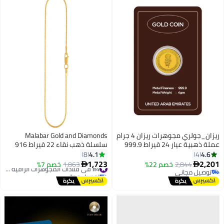
ريزان_جولري مجوهرات ريزان 4 جرام
Malabar Gold and Diamonds
عملة ذهبية عيار 24 قيراط 999.9
سلسلة ذهب نقاء 22 قيراط 916
زهرة و تصميم مبنى تراثي الإمارات
AICHBKF25P09
4.1
4.6
8
4
العربية المتحدة
1,723
2,201
2,844
خصم 22%
1,863
خصم 7%
#4 في قلادات المجوهرات الراقية للنساء


توصيل مجاني
توصيل مجاني
توصيل مجاني
#4 في قلادات المجوهرات الراقية للنساء