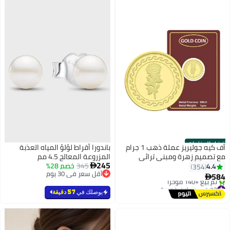
أفضل المنتجات
أف كيه جوليريز عملة ذهب 1 جرام
باندورا أقراط لؤلؤ المياه العذبة
مع تصميم زهرة ومبنى تراثي
المزروعة المعالج 4.5 مم
245
إماراتي - 1 جرام
345
خصم 28%
4.4

354
أقل سعر في 30 يوم
584

أقل سعر في 30 يوم
#3 في عملات ذهبية
توصيل مجاني
يوصلك في
57 دقيقة
تم بيع +140 مؤخرًا
#3 في عملات ذهبية