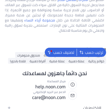
مما يجعل تجربة التسوق خالية من القلق. سواء كنت تتسوق عبر الهاتف
أو الحاسوب، نون تقدم تجربة سلسة ومتوافقة مع جميع الأجهزة. إذا
كنت تضيفين قطعة جديدة لمجموعتك أو تبحثين عن هدية مميزة،
اكتشفي الأناقة الخالدة من خلال
مجموعة أزياء النساء
ونسّقيها مع
المجوهرات المثالية على نون الإمارات. استمتعي بتجربة تسوّق راقية
واجعلي كل يوم مناسبة للاحتفال.
البحث الشائع
ترتيب حسب
تصنيف حسب
باندورا
أقراط
سبائك ذهبية
خاتم
قلادة
صندوق مجوهرات
خواتم رجالية
عملة ذهبية
عملة فضية
أقراط ذهبية
قلادة باندورا
نحن دائماً جاهزون لمساعدتك
مركز المساعدة
help.noon.com
الدعم عبر البريد الإلكتروني
care@noon.com
الإلكترونيات