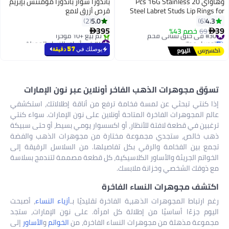
وهاواي 20 Pcs 16G Stainless
باندورا سوار باندورا مومنتس بإبزيم
Steel Labret Studs Lip Rings for
قرص أزرق لامع
Men Women 3mm CZ Nose Studs
5.0
4.3
2
6
Cartilage Earrings Tragus Helix
395
39
#30 في حلق نسائي فخم
69
خصم 43%


Piercing Jewelry 8mm Bar Length
توصيل مجاني
#4 في أساور النساء الجميلة
#30 في حلق نسائي فخم
بتخلّص بسرعة
يوصلك في
57 دقيقة
تم بيع +10 مؤخرًا
#4 في أساور النساء الجميلة
تسوّق مجوهرات الذهب الفاخر أونلاين عبر نون الإمارات
إذا كنتي تبحثي عن لمسة فخامة ترفع من أناقة إطلالاتك، استكشفي
عالم المجوهرات الفاخرة المتاحة أونلاين على نون الإمارات. سواء كنتي
ترغبين في قطعة لافتة للأنظار، أو اكسسوار يومي بسيط، أو حتى سبيكة
ذهب خالص، ستجدي مجموعة مختارة من مجوهرات الذهب والفضة
تجمع بين الفخامة والرقي بكل تفاصيلها. من السلاسل الرقيقة إلى
الخواتم الجريئة والأساور الكلاسيكية، كل قطعة مصممة لتندمج بسلاسة
مع ذوقك الشخصي وخزانة ملابسك.
اكتشف مجوهرات النساء الفاخرة
رغم ارتباط المجوهرات الذهبية الفاخرة تقليديًا بـ
أزياء النساء
، أصبحت
اليوم جزءًا أساسيًا من إطلالة كل امرأة. على نون الإمارات، ستجد
مجموعة مذهلة من مجوهرات النساء الفاخرة، من
الخواتم
و
الأساور
إلى