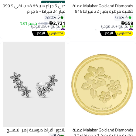
أفضل المنتجات
Malabar Gold and Diamonds عملة
دبي 5 جرام سبيكة ذهب نقي 999.9
ذهبية مزهرة بعيار 22 قيراط 916
عيار 24 قيراط - 5 جرام
نقاء 1 جرام
4.5
4.4
480
35
2,721
559
4,000
خصم 31%


#8 في عملات ذهبية
#1 في سبائك ذهب
توصيل مجاني
توصيل مجاني
تم بيع +30 مؤخرًا
تم بيع +290 مؤخرًا
#8 في عملات ذهبية
#1 في سبائك ذهب
Malabar Gold and Diamonds عملة
باندورا أقراط دبوسية زهر البنفسج
ذهبية مزهرة بوزن 2 جرام نقاء 22
5.0
1