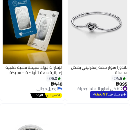
باندورا سوار فضة إسترليني بشكل
الإمارات جولد سبيكة فضية ذهبية
سلسلة
إماراتية سعة 1 أونصة – سبيكة
معتمدة
5.0
4.5
3
2
440
395


#12 في أساور النساء الجميلة
توصيل مجاني
#12 في أساور النساء الجميلة
توصيل مجاني
يوصلك في
57 دقيقة