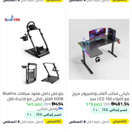
كيكي مكتب ألعاب وكمبيوتر مريح
بلو فاير حامل مقود سباقات Bluefire
مع أضواء LED 160 سم
6008 القابل للطي مع قاعدة ناقل
494
481.94
599
خصم 19%
899
خصم 45%
الحركة – منصة محاكاة سباقات


توصيل مجاني
قابلة للتعديل مصنوعة من الفولاذ
خصم إضافي %15
+ 1
توصيل مجاني
المتين ومتوافقة مع Logitech G29
خصم إضافي %15
+ 1
وG923 وG920 وThrustmaster
احصل عليه خلال
8 اغسطس
احصل عليه خلال
8 اغسطس
T300 وT248 وV9 وV99 – حامل
لمقود القيادة والدواسات لمحاكاة