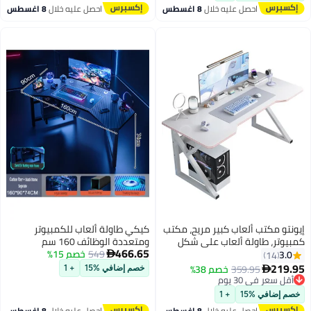
احصل عليه خلال
8 اغسطس
احصل عليه خلال
8 اغسطس
إيونتو مكتب ألعاب كبير مريح، مكتب
كيكي طاولة ألعاب للكمبيوتر
كمبيوتر، طاولة ألعاب على شكل
ومتعددة الوظائف 160 سم
466.65
حرف K، محطة عمل ألعاب
549
خصم 15%
3.0

14
الكمبيوتر، مكاتب مكتب منزلية،
219.95
أقل سعر في 30 يوم
359.95
خصم 38%

خصم إضافي %15
+ 1
موفرة للمساحة، سهلة التجميع،
توصيل مجاني
120 × 60 × 75 سم أبيض
أقل سعر في 30 يوم
خصم إضافي %15
+ 1
احصل عليه خلال
8 اغسطس
احصل عليه خلال
8 اغسطس