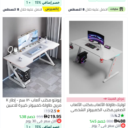
طاولة الألعاب البسيطة والحديثة
محطات العمل الإلكترونية من
خصم إضافي %15
+ 1
(أبيض ، 51 بوصة)
الألياف الكربونية في المساحات
احصل عليه خلال
8 اغسطس
احصل عليه خلال
8 اغسطس
المحدودة.
عرض الميجا 📣
إيونتو مكتب ألعاب ١٢٠ سم - إطار K
لوتيك طاولة الألعاب,مكتب الألعاب
مريح، طاولة كمبيوتر كبيرة للاعبين
الصغير,مكتب الكمبيوتر الشخصي
والمكاتب المنزلية - أبيض أنيق |
2.5
19
الايرغونومي,طاولة الكمبيوتر مع
4.2
4
تصميم سهل التركيب وموفر
219.95
359
أقل سعر في 30 يوم
خصم 38%

سطح ألياف الكربون,مكتب
488
للمساحة
888
خصم 45%
توصيل مجاني

الأطفال,كتابة مكتب الدراسة أو
أقل سعر في 7 يوم
أقل سعر في 30 يوم
خصم إضافي %15
+ 1