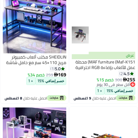
عرض
SHEIDLIN مكتب ألعاب كمبيوتر
MAF furniture (Maf-K151) محطة
مريح 110×45 سم مع حامل شاشة
عمل للألعاب بإضاءة RGB احترافية
قابل للتعديل، وأرجل معدنية
5.0
1
مع حامل أكواب وخطاف سماعة
4.5
2
سميكة، ورف تخزين أسفل المكتب،
169
259
خصم 34%

رأس من ألياف الكربون MDF PVC،
255
للمكتب المنزلي والدراسة.
300
خصم 15%

خصم إضافي %15
+ 1
طاولات كمبيوتر مكتبية من Maf،
أقل سعر في 30 يوم
أقل سعر في 30 يوم
عرض 120 × عمق 60 × ارتفاع 74
خصم إضافي %15
+ 1
سم
احصل عليه خلال
9 اغسطس
احصل عليه خلال
8 اغسطس