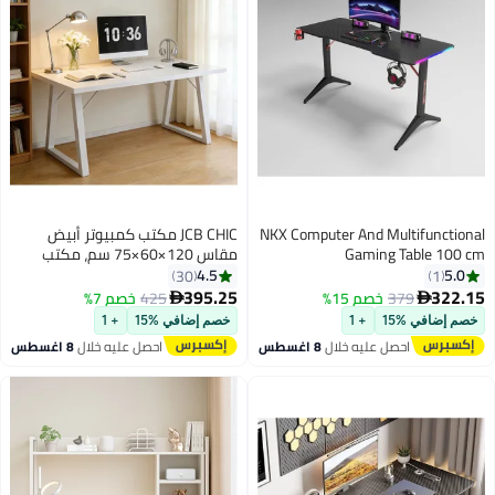
NKX Computer And Multifunctional
JCB CHIC مكتب كمبيوتر أبيض
Gaming Table 100 cm
مقاس 120×60×75 سم، مكتب
منزلي بسطح كبير وأرجل شبه
4.5
5.0
30
1
منحرفة ثابتة، مكتب دراسة بسيط
395.25
322.15
379
خصم 15%
425
خصم 7%


وعصري، مكتب ألعاب، مكتب كتابة،
خصم إضافي %15
+ 1
خصم إضافي %15
+ 1
محطة عمل للمكتب المنزلي، سهل
احصل عليه خلال
8 اغسطس
احصل عليه خلال
8 اغسطس
التجميع