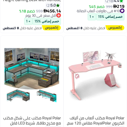
مساحة تخزين، مكتب دراسة لمكتب
4.4
218
Handle Rack, Cup Holder, USB
5.0
منزلي
2
219
#10 في طاولات ألعاب الصالة
399
خصم 45%

Socket and Headphone Hook 120
456.14
توصيل مجاني
559
خصم 18%

CM
#10 في طاولات ألعاب الصالة
أقل سعر في 30 يوم
خصم إضافي %15
+ 1
أقل سعر في 30 يوم
خصم إضافي %15
+ 1
احصل عليه خلال
8 اغسطس
احصل عليه خلال
8 اغسطس
Royal Polar مكتب ألعاب من ألياف
Royal Polar مكتب على شكل مكتب
الكربون RoyalPolar مقاس 120 سم،
مع مخرج طاقة، شريط LED قابل