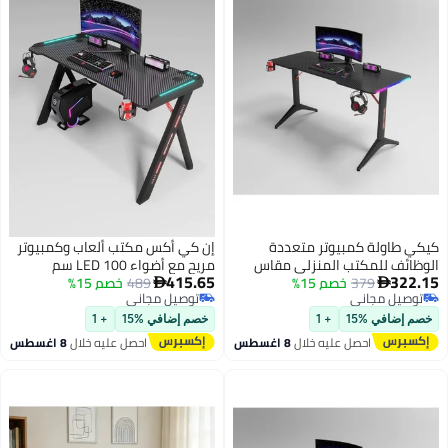
كيكي طاولة كمبيوتر متعددة
إن كي أكس مكتب ألعاب وكمبيوتر
الوظائف للمكتب المنزلي مقاس
مريح مع أضواء LED 100 سم
415.65
322.15
160 سم
379
خصم 15%
489
خصم 15%


توصيل مجاني
توصيل مجاني
توصيل مجاني
توصيل مجاني
خصم إضافي %15
+ 1
خصم إضافي %15
+ 1
احصل عليه خلال
8 اغسطس
احصل عليه خلال
8 اغسطس