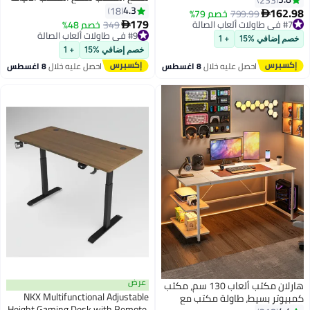
الكربونية مع ثقوب كابل 2 ، طاولة
4.3
عمل للألعاب (جديد أبيض،
18
162.98
799.99
خصم 79%

مكتب مع سماعة رأس كوب هوك
179
120x60x75 سم)
#7 في طاولات ألعاب الصالة
#9 في طاولات ألعاب الصالة
349
خصم 48%

الأسود
#7 في طاولات ألعاب الصالة
توصيل مجاني
خصم إضافي %15
+ 1
#9 في طاولات ألعاب الصالة
خصم إضافي %15
+ 1
احصل عليه خلال
8 اغسطس
احصل عليه خلال
8 اغسطس
عرض
هارلان مكتب ألعاب 130 سم، مكتب
NKX Multifunctional Adjustable
كمبيوتر بسيط، طاولة مكتب مع
Height Gaming Desk with Remote,