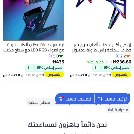
إن كي أكس مكتب ألعاب مريح مع
ليموس طاولة مكتب ألعاب مريحة
خطاف سماعة رأس، طاولة كمبيوتر
مع أضواء LED RGB مع سطح مكتب
سوداء 120 سم
من ألياف الكربون وحامل أكواب
5.0
2.2
1
6
وخطاف سماعة رأس باللون الأسود
435
236.60
319
خصم 25%


خصم إضافي %15
+ 1
خصم إضافي %15
+ 1
احصل عليه خلال
8 اغسطس
احصل عليه خلال
8 اغسطس
البحث الشائع
ترتيب حسب
تصنيف حسب
مكتب حاسوب
رفوف الأحذية
طاولة جانبية
منظم الأحذية
مصباح قراءة
نحن دائماً جاهزون لمساعدتك