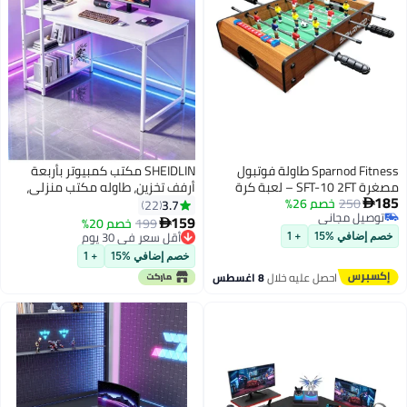
Sparnod Fitness طاولة فوتبول
SHEIDLIN مكتب كمبيوتر بأربعة
مصغرة SFT-10 2FT – لعبة كرة
أرفف تخزين، طاوله مكتب منزلي،
185
250
خصم 26%
قدم داخلية على الطاولة مع 12
طاوله دراسة عصرية للمساحات
3.7
22

توصيل مجاني
لاعب، سجلات نقاط يدوية، إطار MDF
الصغيرة، محطة عمل متينة بلمسة
159
199
خصم 20%

توصيل مجاني
متين وقضبان حديدية – تصميم
نهائية بيضاء، أثاث مكتبي للمنزل
أقل سعر في 30 يوم
خصم إضافي %15
+ 1
مدمج وقابل للنقل – يتضمن 2 كرة
أقل سعر في 30 يوم
والسكن الجامعي
خصم إضافي %15
+ 1
فوتبول
احصل عليه خلال
8 اغسطس