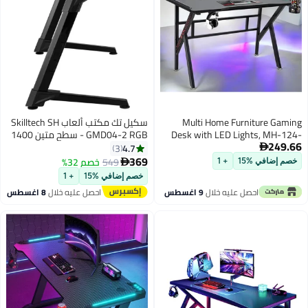
Multi Home Furniture Gaming
سكيل تك مكتب ألعاب Skilltech SH
Desk with LED Lights, MH-124-
GMD04-2 RGB - سطح متين 1400
249.66
BLACK Cup Holder & Headphone
× 700 مم، صينية كابلات، حامل
4.7
3

Hook – 120x60x75 cm
مشروبات وخطاف سماعة رأس،
369
549
خصم 32%

خصم إضافي %15
+ 1
أسود
خصم إضافي %15
+ 1
احصل عليه خلال
9 اغسطس
احصل عليه خلال
8 اغسطس