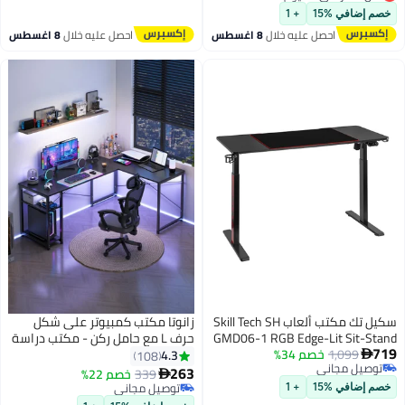
140 سم
أقل سعر في 30 يوم
خصم إضافي %15
+ 1
احصل عليه خلال
8 اغسطس
احصل عليه خلال
8 اغسطس
سكيل تك مكتب ألعاب Skill Tech SH
زانوتا مكتب كمبيوتر على شكل
GMD06-1 RGB Edge-Lit Sit-Stand
حرف L مع حامل ركن - مكتب دراسة
719
1,099
خصم 34%
- قابل لتعديل الارتفاع 730-1210
عكسي محطة عمل مكتب العمل
4.3
108

توصيل مجاني
مم، لوحة تحكم، أسود غير لامع،
الأسود
263
339
توصيل مجاني
خصم 22%

توصيل مجاني
صغير الحجم ومتين
باقي 1 وحدات في المخزون
خصم إضافي %15
+ 1
توصيل مجاني