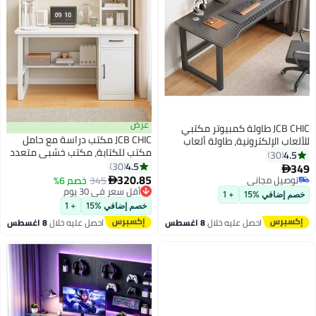
عرض
JCB CHIC طاولة كمبيوتر مكتبي
JCB CHIC مكتب دراسة مع حامل
للألعاب الإلكترونية، طاولة ألعاب
مكتب للكتابة، مكتب خشبي متعدد
مريحة، مكتب كمبيوتر عصري بإطار
4.5
30
الوظائف مع رف كتب مدمج، طاولة
4.5
معدني، طاولة مكتب منزلية،
30
349

كمبيوتر مع أدراج ورفوف تخزين
320.85
موفرة للمساحة، سهلة التجميع
توصيل مجاني
345
أقل سعر في 30 يوم
خصم 6%

للمكتب المنزلي أو غرفة الدراسة
(120*60*74 سم)
توصيل مجاني
توصيل مجاني
خصم إضافي %15
+ 1
100x48x136 سم
أقل سعر في 30 يوم
خصم إضافي %15
+ 1
احصل عليه خلال
8 اغسطس
احصل عليه خلال
8 اغسطس