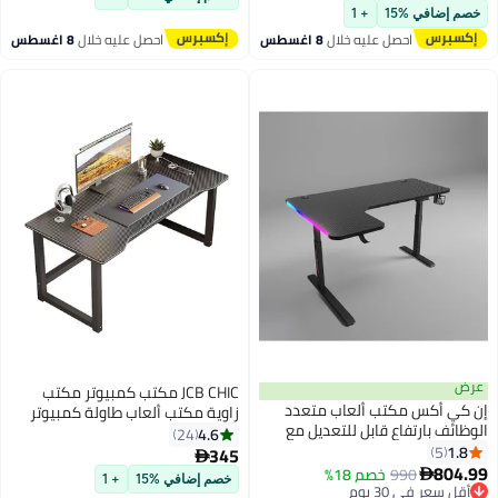
أقل سعر في 7 يوم
مكاتب المكتب المنزلي,مثالية
خصم إضافي %15
+ 1
للطلاب واللاعبين,,
احصل عليه خلال
8 اغسطس
احصل عليه خلال
8 اغسطس
عرض
JCB CHIC مكتب كمبيوتر مكتب
إن كي أكس مكتب ألعاب متعدد
زاوية مكتب ألعاب طاولة كمبيوتر
الوظائف بارتفاع قابل للتعديل مع
مع رف شاشة كبير، طاولة دراسة
4.6
24
أضواء LED RGB، جهاز تحكم عن بعد
1.8
5
للكتابة مع شحن USB، 120*60*74
345

لاسلكي، حامل مقبض، حامل أكواب،
804.99
سم طاولة ألعاب إلكترونية مريحة
990
خصم 18%

خصم إضافي %15
+ 1
مقبس USB وخطاف سماعة رأس
أقل سعر في 30 يوم
طاولة مكتب