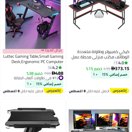
عرض الميجا 📣
كيكي كمبيوتر وطاولة متعددة
Luttec Gaming Table,Small Gaming
الوظائف مكتب منزلي محطة عمل
Desk,Ergonomic PC Computer
130
4.0
1
Desk,Computer Table with Carbon
4.2
4
373.15
439
خصم 15%

Fibre Surface, Kids Desk,Writing
488
799
خصم 38%

خصم إضافي %15
+ 1
Study Desk or Home Office
#12 في طاولات ألعاب الصالة
#12 في طاولات ألعاب الصالة
Desks,Ideal for Students and
خصم إضافي %15
+ 1
Gamers
احصل عليه خلال
8 اغسطس
احصل عليه خلال
8 اغسطس