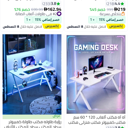
مساحة تخزين، مكتب دراسة لمكتب
كمبيوتر كبيرة جدًا حديثة مريحة
3.8
4.4
233
218
منزلي
باللون الأسود، محطة عمل للألعاب
162.94
219
399
خصم 45%
#2 في طاولات ألعاب الصالة
699.99
خصم 76%


(أسود، 120 × 60 × 75 سم)
#6 في طاولات ألعاب الصالة
بتخلّص بسرعة
توصيل مجاني
#2 في طاولات ألعاب الصالة
خصم إضافي %15
+ 1
خصم إضافي %15
+ 1
بتخلّص بسرعة
احصل عليه خلال
8 اغسطس
احصل عليه خلال
8 اغسطس
#6 في طاولات ألعاب الصالة
عرض
آه آه مكتب ألعاب، 120 * 60 سم
رؤية طاوله مكتب طاولة كمبيوتر
مكتب كمبيوتر مكتب منزلي مكتب
سطح المكتب سطح المكتب الألياف
كبير جدًا طاولة حديثة مريحة محطة
3.8
233