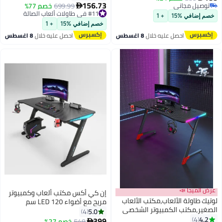
هدية، (أسود، 100x60x75 سم)
156.73
توصيل مجاني
699.99
خصم 77%

توصيل مجاني
#11 في طاولات ألعاب الصالة
خصم إضافي %15
+ 1
#11 في طاولات ألعاب الصالة
خصم إضافي %15
+ 1
احصل عليه خلال
8 اغسطس
احصل عليه خلال
8 اغسطس
عرض الميجا 📣
إن كي أكس مكتب ألعاب وكمبيوتر
لوتيك طاولة الألعاب,مكتب الألعاب
مريح مع أضواء LED 120 سم
الصغير,مكتب الكمبيوتر الشخصي
5.0
4
الايرغونومي,طاولة الكمبيوتر مع
4.2
4
399
549
خصم 27%
