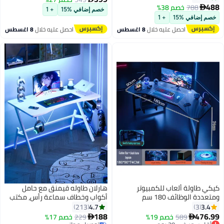
سطح ألياف الكربون,مكتب
488
788
خصم 38%

خصم إضافي %15
+ 1
الأطفال,كتابة مكتب الدراسة أو
خصم إضافي %15
+ 1
مكاتب المكتب المنزلي,مثالية
احصل عليه خلال
8 اغسطس
احصل عليه خلال
8 اغسطس
للطلاب واللاعبين,,
كيكي طاولة ألعاب للكمبيوتر
هارلان طاوله قيمنق مع حامل
ومتعددة الوظائف 180 سم
أكواب وخطاف سماعة رأس، مكتب
كمبيوتر شخصي مريح، مكتب
4.7
3.4
213
3
قيمنق بسطح من ألياف الكربون،
188
476.99
589
خصم 19%
229
توصيل مجاني
خصم 17%

