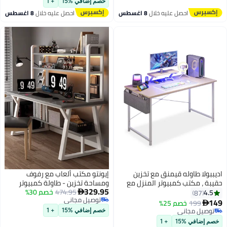
خصم إضافي %15
+ 1
احصل عليه خلال
8 اغسطس
احصل عليه خلال
8 اغسطس
اديببولا طاوله قيمنق مع تخزين
إيونتو مكتب ألعاب مع رفوف
حقيبة ، مكتب كمبيوتر المنزل مع
ومساحة تخزين - طاولة كمبيوتر
329.95
عرض الدعم 110 * 50 * 75 سم
474.95
خصم 30%
عصرية مع رف كتب ورف شاشة
4.5

87
توصيل مجاني
وتصميم متين لمكتب منزلي
149
199
خصم 25%

توصيل مجاني
توصيل مجاني
خصم إضافي %15
+ 1
توصيل مجاني
خصم إضافي %15
+ 1