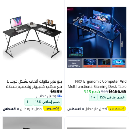
السباقات – أسود
NKX Ergonomic Computer And
بلو فاير طاولة ألعاب بشكل حرف L
Multifunctional Gaming Desk Table
مع مكتب كمبيوتر وتصميم محطة
599
466.65
160 cm
549
خصم 15%
عمل زاوية | مكتب ألعاب للكمبيوتر


توصيل مجاني
موفر للمساحة لإعداد اللابتوب |
خصم إضافي %15
+ 1
توصيل مجاني
طاولة كتابة ودراسة عصرية للمكتب
خصم إضافي %15
+ 1
المنزلي مع سطح واسع وإطار متين
احصل عليه خلال
8 اغسطس
احصل عليه خلال
8 اغسطس
لغرفة النوم والمكتب