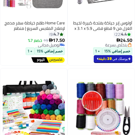
آوتوس إبر حياكة بفتحة كبيرة لخيط
Home Care طقم خياطة سفر مدمج
الغزل من 9 قطع فضي 5.9 x 3.1 x
لإصلاح الملابس السريع | منظم
0.6بوصة
خياطة محمول للاستخدام في
4.7
4.4
9
22
المنزل والسفر والطوارئ
17.50
24.50
19
خصم 7%


بتخلّص بسرعة
توصيل مجاني
بتخلّص بسرعة
توصيل مجاني
خصم إضافي %15
+ 1
خصم إضافي %15
+ 1
يوصلك في
39 دقيقة