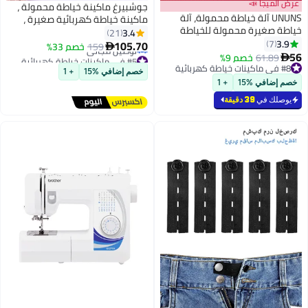
عرض الميجا 📣
جوشبيرغ ماكينة خياطة محمولة ،
UNUNS آلة خياطة محمولة، آلة
ماكينة خياطة كهربائية صغيرة ،
خياطة صغيرة محمولة للخياطة
505A أبيض / أرجواني
3.4
21
السريعة، آلة خياطة محمولة
3.9
7
105.70
159
خصم 33%

مناسبة للمنزل والسفر والأعمال
56
61.89
خصم 9%
#5 في ماكينات خياطة كهربائية

اليدوية، آلة خياطة كهربائية
#8 في ماكينات خياطة كهربائية
أقل سعر في السنة
خصم إضافي %15
+ 1
#8 في ماكينات خياطة كهربائية
محمولة للمبتدئين، بيضاء
توصيل مجاني
خصم إضافي %15
+ 1
#5 في ماكينات خياطة كهربائية
يوصلك في
39 دقيقة