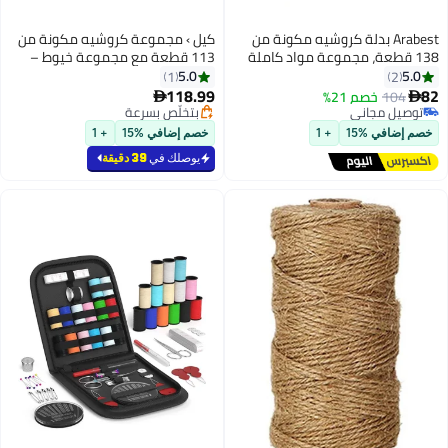
Arabest بدلة كروشيه مكونة من
كيل › مجموعة كروشيه مكونة من
138 قطعة، مجموعة مواد كاملة
113 قطعة مع مجموعة خيوط –
من الكروشيه للمبتدئين، وأدوات
خيوط متنوعة للحياكة والكروشيه،
5.0
5.0
1
2
حياكة محمولة
مجموعة إكسسوارات كروشيه
118.99
82
104
خصم 21%


تشمل خطافات مريحة، إبر حياكة
توصيل مجاني
بتخلّص بسرعة
توصيل مجاني
بتخلّص بسرعة
والمزيد. مجموعة مثالية للمبتدئين.
خصم إضافي %15
+ 1
خصم إضافي %15
+ 1
يوصلك في
39 دقيقة