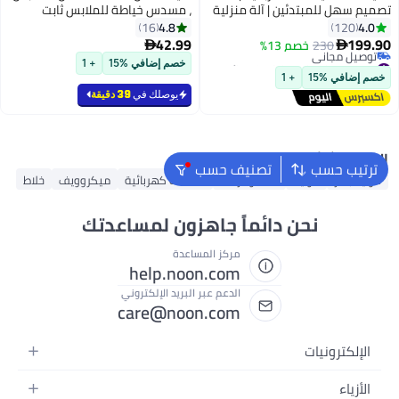
تصميم سهل للمبتدئين | آلة منزلية
، مسدس خياطة للملابس ثابت
بخيط مزدوج وإبرة مزدوجة مع 16
الملابس السريعة مسدس خياطة
4.8
4.0
16
120
نمط خياطة
صغير مع 6 إبر و 1000 أبيض و 1000
42.99
199.90
230
خصم 13%


أسود ثابت الملابس (الوردي)
#14 في ماكينات خياطة كهربائية
خصم إضافي %15
+ 1
أقل سعر في 30 يوم
خصم إضافي %15
+ 1
توصيل مجاني
يوصلك في
39 دقيقة
#14 في ماكينات خياطة كهربائية
البحث الشائع
ترتيب حسب
تصنيف حسب
كواية بخار
كواية
خلاط وفرامة
مكنسة كهربائية
ميكروويف
خلاط
نحن دائماً جاهزون لمساعدتك
مركز المساعدة
help.noon.com
الدعم عبر البريد الإلكتروني
care@noon.com
الإلكترونيات
الهواتف المتحركة
الأزياء