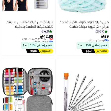
مايل ميلو خيوط صوف للحياكة 160
سيلكفكس خياطة ملابس سريعة
غرام × 2، خيوط حياكة خشنة
ثابتة,دقيقة العلامة بندقية
للكروشيه، خيوط ناعمة مكتنزة
مجموعة لثابتة الملابس ميني
4.8
5.0
6
5
لمشاريع صنع كرات مخملية يدوية
خياطة بندقية للملابس سريعة
42.99
29
أقل سعر في 30 يوم


الصنع للشنط والسترات والاحذية
الخياطة لاصقة التغطية Hemming
توصيل مجاني
توصيل مجاني
توصيل مجاني
والقبعات والبطانيات والاوشحة أزرق
أقل سعر في 30 يوم
سريعة علامة بندقية مع 5 إبرة, 500
خصم إضافي %15
+ 1
خصم إضافي %15
+ 1
أبيض 500 أسود الميكرو المثبتات