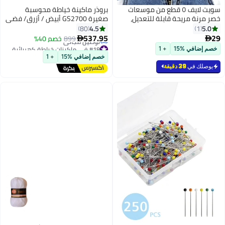
سويت لايف ٥ قطع من موسعات
بروذر ماكينة خياطة محوسبة
خصر مرنة مريحة قابلة للتعديل،
صغيرة GS2700 أبيض / أزرق/ فضي
مناسبة للرجال والنساء، سراويل
4.5
5.0
80
1
الجينز، التنانير، الفساتين، البناطيل
537.95
29
899
خصم 40%


(أسود)
#18 في ماكينات خياطة كهربائية
خصم إضافي %15
+ 1
أقل سعر في 7 يوم
خصم إضافي %15
+ 1
توصيل مجاني
يوصلك في
39 دقيقة
#18 في ماكينات خياطة كهربائية