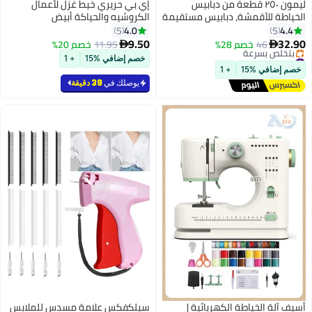
ليمون ٢٥٠ قطعة من دبابيس
إي بي حريري خيط غزل لأعمال
الخياطة للأقمشة، دبابيس مستقيمة
الكروشيه والحياكة أبيض
برؤوس زجاجية كروية ملونة بطول
4.0
4.4
5
5
١.٥ بوصة، دبابيس لحاف للخياطة،
9.50
32.90
46
خصم 28%
11.95
خصم 20%


تزيين المجوهرات، مشاريع الخياطة
#32 في ملحقات ماكينة الخياطة
خصم إضافي %15
+ 1
توصيل مجاني
والحرف اليدوية (ملونة).
خصم إضافي %15
+ 1
بتخلّص بسرعة
يوصلك في
39 دقيقة
#32 في ملحقات ماكينة الخياطة
أسيف آلة الخياطة الكهربائية |
سيلكفكس علامة مسدس للملابس