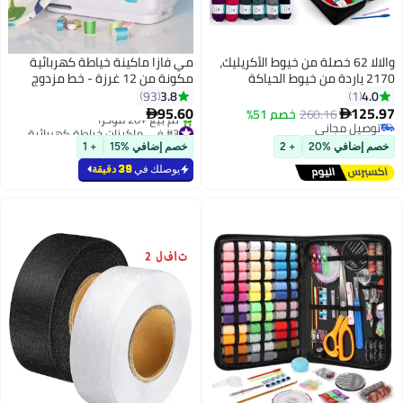
والالا 62 خصلة من خيوط الأكريليك،
مي فازا ماكينة خياطة كهربائية
2170 ياردة من خيوط الحياكة
مكونة من 12 غرزة - خط مزدوج
والكروشيه، تتضمن 2 خطاف
وسرعة مزدوجة - ماكينة خياطة
3.8
4.0
93
1
كروشيه، 2 إبرة نسج، 10 علامات غرز،
متعددة الوظائف محمولة للمبتدئين
95.60
125.97
260.16
خصم 51%


مجموعة مثالية للمبتدئين للبالغين
والأطفال
توصيل مجاني
#3 في ماكينات خياطة كهربائية
والأطفال
توصيل مجاني
بتخلّص بسرعة
خصم إضافي %20
+ 2
خصم إضافي %15
+ 1
تم بيع +20 مؤخرًا
#3 في ماكينات خياطة كهربائية
يوصلك في
39 دقيقة