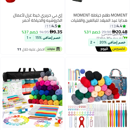
MOMENT طقم خياطة MOMENT
إي بي حريري خيط غزل لأعمال
هدايا عيد الميلاد للبالغين والفتيات
الكروشيه والحياكة أحمر
#14 في ملحقات ماكينة الخياطة
المراهقات والجدة والمبتدئين
4.5
4.4
11
13
أقل سعر في 7 يوم
والمسافرين، لوازم خياطة محمولة
9.35
20.48
توصيل مجاني
29.90
خصم 31%
14.95
خصم 37%


مع خيوط وإبر ومقصات
تم بيع +30 مؤخرًا
خصم إضافي %15
+ 1
#14 في ملحقات ماكينة الخياطة
خصم إضافي %20
+ 2
احصل عليه خلال
11
اغسطس