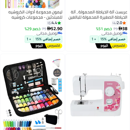
عربست آلة الخياطة المحمولة ، آلة
ليمون مجموعة أدوات الكروشيه
الخياطة الصغيرة المحمولة للبالغين
للمبتدئين - مجموعات كروشيه
الخياطة السريعة ، آلة الخياطة
للمبتدئين مع دروس فيديو خطوة
4.4
2.0
6
4
المحمولة مع مجموعات الخياطة
بخطوة، مجموعة كروشيه للمبتدئين
52.90
38
79
خصم 51%
75
خصم 29%


للملابس ، الجينز ، DIY ، المنزل ،
للبالغين والأطفال (كوستر)
توصيل مجاني
توصيل مجاني
السفر (الأسود)
توصيل مجاني
توصيل مجاني
خصم إضافي %15
+ 1
خصم إضافي %15
+ 1