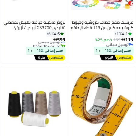
عربست طقم خطاف كروشيه وخيوط
بروذر ماكينة خياطة بهيكل بمعدني
كروشيه مكون من 113 قطعة، طقم
تقليدي GS3700 أبيض / أزرق/
إكسسوارات كروشيه يتضمن
فضي
4.6
4.1
61
19
خطافات كروشيه مريحة وإبر حياكة
599
119
159
خصم 25%
توصيل مجاني


والمزيد!
توصيل مجاني
تم بيع +10 مؤخرًا
توصيل مجاني
توصيل مجاني
خصم إضافي %15
+ 1
خصم إضافي %15
+ 1