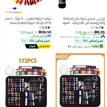
إي بي حريري خيط غزل للحياكة
جيفت خيوط تطريز بـ ٥٠ لونًا، ٤٠٠ متر
والكروشيه من الأكريليك . أسود
(٤٣٧ ياردة)، خيوط قطنية بستة
40جرام
خيوط للتطريز اليدوي وأساور
5.0
4.7
3
21
الصداقة (٨٫٧ ياردة لكل شلة)
36.50
9.95
14
خصم 28%
52
خصم 29%


#11 في ملحقات ماكينة الخياطة
توصيل مجاني
بتخلّص بسرعة
توصيل مجاني
خصم إضافي %15
+ 1
خصم إضافي %15
+ 1
تم بيع +10 مؤخرًا
احصل عليه خلال
11
#11 في ملحقات ماكينة الخياطة
اغسطس