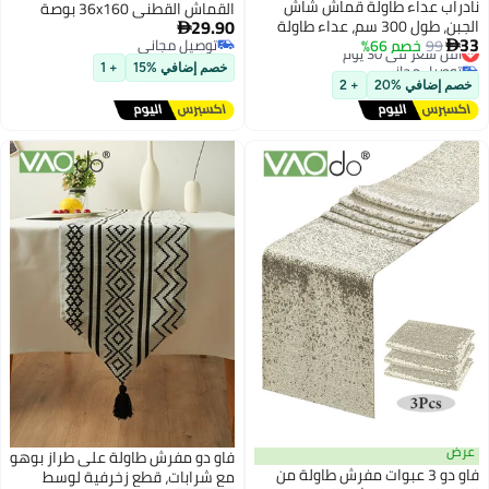
 عداء طاولة قماش شاش
القماش القطني 36x160 بوصة
29.90
الجبن، طول 300 سم، عداء طاولة
مفرش طاولة من القماش القطني

ر في 30 يوم
9
خصم 66%
 ريفي شبه شفاف من
توصيل مجاني
بوهو شفاف ريفي لحفلات الزفاف
ل مجاني
توصيل مجاني
اش الجبن، مناسب لحفلات
وحفلات استقبال المولود الجديد
خصم إضافي %15
+ 1
ر في 30 يوم
 استحمام الأطفال، حفلات
وحفلات أعياد الميلاد وزينة طاولات
افي %20
+ 2
 زينة طاولات المنازل، حفلات
الكعك (أزرق)
ميلاد، لون بيج
فاو دو مفرش طاولة على طراز بوهو
فاو دو 3 عبوات مفرش طاولة من
مع شرابات، قطع زخرفية لوسط