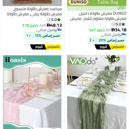
ميكسد مفرش طاولة منسوج،
DUNISO مفرش طاولة دانتيل،
مفرش طاولة ريفي، مفرش طاولة
اولة مقاوم للغبار، مفرش
ريفي عتيق على الطراز الريفي
5.0
2
قهوة مستطيل، مع خيوط،
3
الحديث مع شرابات لخزانة الملابس،
48.13
220
خصم 78%

لاهتراء ومقاوم للحرارة،
حفلات الزفاف، ديكور طاولة الطعام
65
خصم 47%
توصيل مجاني

لتزيين الحفلات والمطاعم
ل مجاني
المنزلية
توصيل مجاني
خصم إضافي %15
+ 1
، أبيض
ل مجاني
افي %20
+ 2