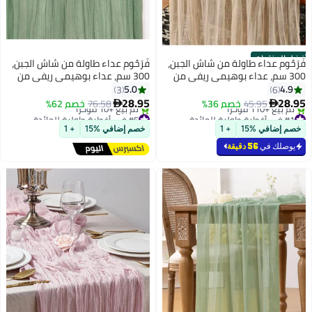
منتجات
م عداء طاولة من شاش الجبن،
فَرَحُوم عداء طاولة من شاش الجبن،
 سم، عداء بوهيمي ريفي من
300 سم، عداء بوهيمي ريفي من
شبه الشفاف لحفلات الزفاف،
الشاش شبه الشفاف لحفلات الزفاف،
5.0
3
6
 الأطفال والعروس، زينة
استحمام الطفل والعروس، زينة
28.95
45.95
خصم 36%
76.58
خصم 62%


#5 في أغطية طولية للمائدة
لطاولات المنزلية، عيد ميلاد،
مراكز الطاولات المنزلية، عيد ميلاد،
ّص بسرعة
توصيل مجاني
أخضر
افي %15
+ 1
خصم إضافي %15
+ 1
1 مؤخرًا
تم بيع +10 مؤخرًا
#5 في أغطية طولية للمائدة
ك في
56 دقيقة