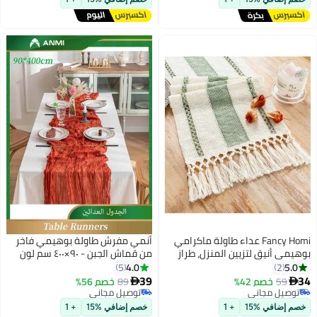
Fancy Homi عداء طاولة ماكرامي
أنمي مفرش طاولة بوهيمي فاخر
أنيق لتزيين المنزل، طراز
من قماش الجبن - ٩٠×٤٠٠ سم لون
 مع خيوط، مثالي للحفلات
كراميل أنيق | ديكور طاولات كعك
4.0
5
2
البوهيمية - 30x183 سم - أخضر
لحفلات الزفاف وأعياد الميلاد |
39
5
خصم 42%
89
خصم 56%

شيفون ريفي شفاف
ل مجاني
توصيل مجاني
ل مجاني
توصيل مجاني
افي %15
+ 1
خصم إضافي %15
+ 1