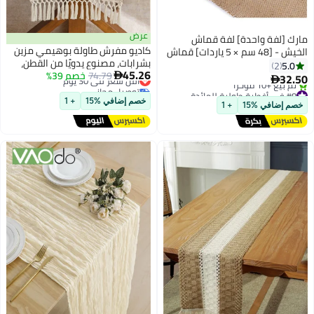
عرض
لفة واحدة] لفة قماش
كاديو مفرش طاولة بوهيمي مزين
الخيش - [48 سم × 5 ياردات] قماش
بشرابات، مصنوع يدويًا من القطن،
الخيشي لمفارش الطاولة
2
أقل سعر في 30 يوم
45.26
74.79
خصم 39%
ديكور طاولة للمطبخ، مناسب لطاولة
 اليدوية وحفلات الكريسماس


توصيل مجاني
القهوة أو كوشاح للزينة أو كقطعة
الزفاف وديكورات الحفلات
أقل سعر في 30 يوم
ل مجاني
ديكور منزلية، مقاس 30 × 220 سم
خصم إضافي %15
+ 1
افي %15
+ 1
1 مؤخرًا