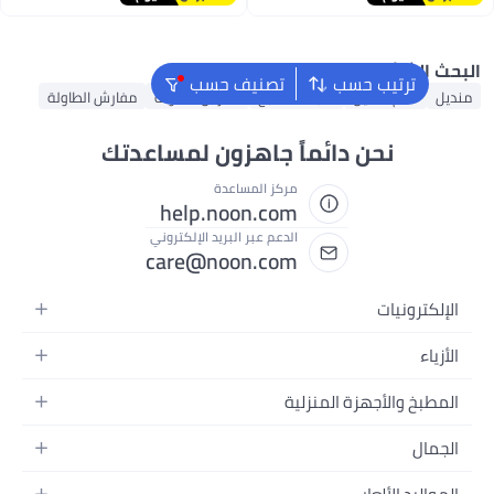
 الشائع
ترتيب حسب
تصنيف حسب
خاتم منديل
سجاد المطبخ
مفرش الطاولة
مفارش الطاولة
نحن دائماً جاهزون لمساعدتك
مركز المساعدة
help.noon.com
الدعم عبر البريد الإلكتروني
care@noon.com
لكترونيات
واتف المتحركة
زياء
زة التابلت
اء نسائية
طبخ والأجهزة المنزلية
زة الكمبيوتر المحمولة
اء رجالية
جهزة الكبيرة
زة الكمبيوتر المكتبية
مال
اء الأطفال
جهزة الصغيرة
جهزة القابلة للارتداء
طور
طور