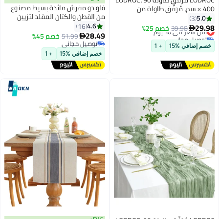
فاو دو مفرش مائدة بسيط مصنوع
 400 سم، مُرَفِّق طاولة من
من القطن والكتان المقلد لتزيين
المطاطي، مُرَفَّفات طاولة
3
المنزل مع مفرش مائدة شرابة
4.6
بحذاء بوهو ورق الجبن
16
ر في 30 يوم
39.98
خصم 25%

مناسب لطاولة الشاي مفرش طاولة
ل مجاني
28.49
لزينة الطاولة، القداس، حفل
51.99
خصم 45%

ر في 30 يوم
طويل للديكور بيج 33 * 220 سم
يلاد، زينة طاولة الزفاف
توصيل مجاني
افي %15
+ 1
توصيل مجاني
خصم إضافي %15
+ 1
عرض