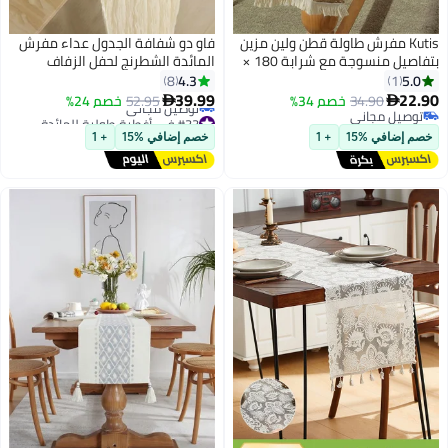
Kut مفرش طاولة قطن ولين مزين
فاو دو شفافة الجدول عداء مفرش
بتفاصيل منسوجة مع شرابة 180 ×
المائدة الشطرنج لحفل الزفاف
الزفاف دش حزب الديكور الجدول
4.3
8
1
محور 90 * 340 سم كاكي
39.99
34.90
خصم 34%
52.95
خصم 24%


#33 في أغطية طولية للمائدة
ل مجاني
أقل سعر في 7 يوم
ل مجاني
افي %15
+ 1
خصم إضافي %15
+ 1
توصيل مجاني
#33 في أغطية طولية للمائدة