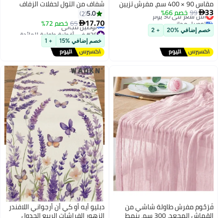
مقاس 90 × 400 سم، مفرش تزيين
شفاف من التول لحفلات الزفاف
ر في 30 يوم
9
خصم 66%
وهو باللون الأبيض، مناسب
وأعياد الميلاد ، 90 * 300 سم ، أخضر
5.0
2
ل مجاني
الزفاف، حفلات العروس،
17.70
65
خصم 72%

ر في 30 يوم
#36 في أغطية طولية للمائدة
ستقبال المولود، أعياد
افي %20
+ 2
أقل سعر في السنة
 وحفلات المنزل
خصم إضافي %15
+ 1
توصيل مجاني
#36 في أغطية طولية للمائدة
وم مفرش طاولة شاشي من
دبليو أيه أو كي أن أرجواني اللافندر
القماش المجعد، 300 سم، بنمط
الزهور الفراشات الربيع الجدول