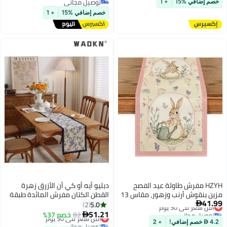
90*340cm Green
توصيل مجاني
افي %15
+ 1
توصيل مجاني
خصم إضافي %15
+ 1
HZY مفرش طاولة عيد الفصح
دبليو أيه أو كي أن الأزرق زهرة
مزين بنقوش أرنب وزهور، مقاس 13
القطن الكتان مفرش المائدة طبقة
ر في 30 يوم
72 بوصة، ديكور ربيعي موسمي
واحدة ، مع الإطار الأزرق ، طاولة
5.0
2

ل مجاني
 وغرفة الطعام، ديكور حفلات
طعام طويلة وشاح ، وتعزيز ديكور
أقل سعر في 30 يوم
51.21
82
خصم 37%

ر في 30 يوم
توصيل مجاني
المنزل ، هو الخيار المثالي للاستخدام
+ 2