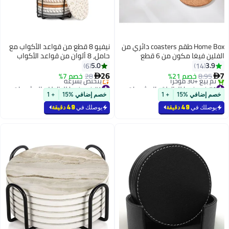
Home Box طقم coasters دائري من
نيفيو 8 قطع من قواعد الأكواب مع
ع
حامل، 8 ألوان من قواعد الأكواب
الماصة للمشروبات، قواعد أكواب
5.0
6
بسيطة من القطن، قواعد منسوجة
26
28
خصم 7%

لطاولة القهوة والديكور المنزلي
#4 في فوط للطاولة والمشروبات
أقل سعر في 30 يوم
والبار وهدية الترحيب بالمنزل، 4.3
خصم إضافي %15
+ 1
بتخلّص بسرعة
بوصة
#4 في فوط للطاولة والمشروبات
يوصلك في
49 دقيقة