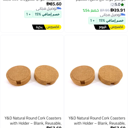
85.60
ستر لحماية
لإعادة الشحن عبر USB، أكواب ملونة

توصيل مجاني
للنوادي، حفلات الزفاف، تزيين
%
توصيل مجاني
الحفلات، مناسبة لمجموعة واسعة
خصم إضافي %15
+ 1
من الأكواب
Y&D Natural Round Cork Coasters
Y&D Natural 
with Holder – Blank, Reusable,
with Holde
57.60
