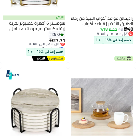
عرض
النبيذ من رخام
هومستر 6 أجهزة كمبيوتر بحرية
د أكواب
زرقاء كوستر مجموعة مع حامل ،
زجاجات يدوية الصنع مقاس 5.5
أفضل كوسترات امتصاص ، للشرب ،
5.0
المنزلي
1
النبيذ ، الكأس
27.71
أقل سعر في السنة

توصيل مجاني
أقل سعر في السنة
خصم إضافي %15
+ 1