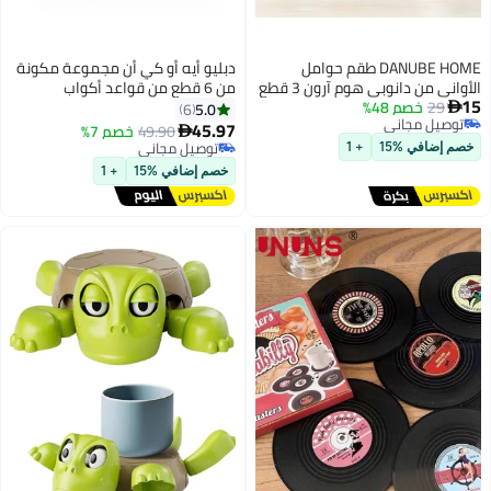
DAN طقم حوامل
دبليو أيه أو كي أن مجموعة مكونة
الأواني من دانوبي هوم آرون 3 قطع
من 6 قطع من قواعد أكواب
 الخشبية
المشروبات الرخامية مع حامل،
5.0
6
الطبيعية الأنيقة، 18.5x18.5x1 سم،
مجموعة واقي طاولة ماصة مضادة
45.97
49.90
خصم 7%

الطعام، مقاوم
للانزلاق، قواعد أكواب مشروبات
توصيل مجاني
توصيل مجاني
القهوة والشاي ديكور أنيق لسطح
خصم إضافي %15
+ 1
المكتب