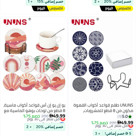
لمطبخ.
للمشروبات والطاولات والمكاتب
خصم إضافي %15
+ 1
وديكور المنزل، لون كريمي
د أكواب القهوة
يو إن يو إن أس قواعد أكواب ماسية،
 للمشروبات،
8 قطع من لوحات بوهو الماسية مع
49.99
حصيرة أكواب ناعمة مقاس 9.8 سم
200
أقل سعر في 30 يوم
خصم 75%
حامل، مجموعة طلاء ألماس ملهمة

توصيل مجاني
 حامل معدني و8 أنماط هندسية
DIY للمشروبات مقاس 4 بوصات
أقل سعر في 30 يوم
واعد أكواب
خصم إضافي %20
+ 2
ح الطاولة