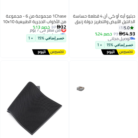
يو أيه أو كي أن 4 قطعة حساسة
1Chase مجموعة من 6 - مجموعة
ريز جولة زنبق
من الأكواب الحجرية الطبيعية 10x10
32
رية حصيرة (
37
خصم 13%
أقل سعر في 7 يوم
سم، أدوات مائدة ريفية للقهوة

توصيل مجاني
صة × 11.8 بوصة ) ، مع
والشاي والبيرة وديكور المنزل
أقل سعر في 7 يوم
 ، ومناسبة
خصم إضافي %15
+ 1
مثل الأعلى في
يكور