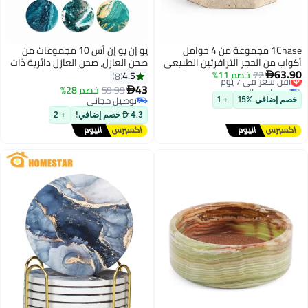
1Chase مجموعة من 4 حوامل
يو إن يو إن أس 10 مجموعات من
فرتين الطبيعي
صحن العازل، صحن العازل دائرية ذات
امل أكواب
حامل، من أجل تصميم المحيط
4.5
8
 طاولة الطعام
لحملية المائدة، 4 إنشات، وحشية
43
59.99
خصم 28%

خزفية
توصيل مجاني
توصيل مجاني
4.3  خصم إضافي!
+ 2