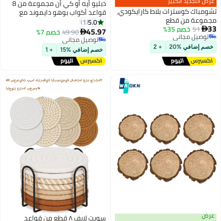
دبليو أيه أو كي أن مجموعة من 8
ط كارايكودي،
قواعد أكواب بوهو دايموند مع
حامل، طقم طلاء فني ماسي DIY
5.0
1
واقي سطح المكتب مضاد للانزلاق،
45.97
49.90
خصم 7%

مناسبة للمبتدئين والكبار والأطفال
توصيل مجاني
توصيل مجاني
والحرف الفنية لتزيين الطعام
خصم إضافي %15
+ 1
المنزلي
سويت لايف ٨ قطع من قواعد