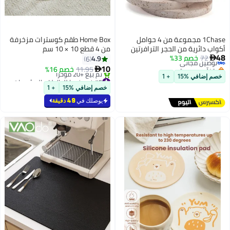
1Chase مجموعة من 4 حوامل
Home Box طقم كوسترات مزخرفة
 الترافرتين
من 4 قطع 10 × 10 سم
القهوة،
4.9
6
10
11.95
خصم 16%

#5 في فوط للطاولة والمشروبات
بتخلّص بسرعة
خصم إضافي %15
+ 1
تم بيع +20 مؤخرًا
#5 في فوط للطاولة والمشروبات
يوصلك في
49 دقيقة