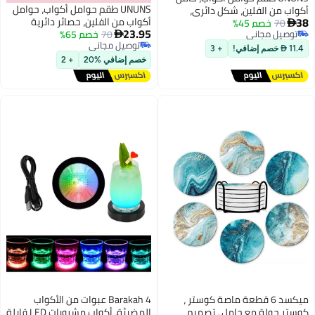
UNUNS طقم حوامل أكواب، حوامل
 دائري،
أكواب من الفلين، حصائر دائرية
مفارش (1*كبير 1*متوسط 3*صغير)،
23.95
70
خصم 65%
الشكل، حصيرة خشبية عازلة للحرارة،
لحرارة، مفارش

توصيل مجاني
حصيرة طاولة، حصيرة وعاء، حصيرة
صيرة فنجان
+ 3
توصيل مجاني
قدر، حصيرة فنجان قهوة وزخرفة
لون: برج كبير)
خصم إضافي %20
+ 2
طاولة (اللون: برج كبير)
اصة كوستر ،
Barakah 4 عبوات من الأكواب
، تصميم
المضيئة، أكواب مشروبات LED قابلة