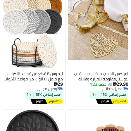
لحب القلب
ليموس 8 قطع من قواعد الأكواب
ة وقابلة
مع حامل، 8 ألوان من قواعد الأكواب
29
ستخدام اليومي
الماصة للمشروبات، قواعد أكواب

توصيل مجاني
صاري,ديكور
بسيطة من القطن، قواعد منسوجة
توصيل مجاني
مثالية لإعداد
لطاولة القهوة والديكور المنزلي
خصم إضافي %15
+ 1
والبار وهدية الترحيب بالمنزل، 4.3
بوصة