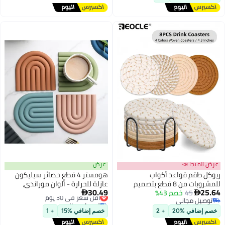
عرض
واب
هومستر 4 قطع حصائر سيليكون
 من 8 قطع بتصميم
عازلة للحرارة - ألوان موراندي،
30.49
لطاولة
أقل سعر في 30 يوم
مساند أكواب وطنجرة مقاومة

توصيل مجاني
لمنسوج مع
للانزلاق لحماية الطاولات
أقل سعر في 30 يوم
لمعيشة.
خصم إضافي %15
+ 1