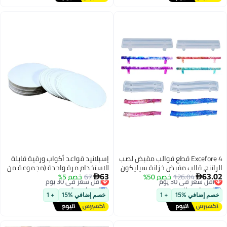
طع قوالب مقبض لصب
إسبلانيد قواعد أكواب ورقية قابلة
زانة سيليكون
للاستخدام مرة واحدة (مجموعة من
63
5%
ج صينية فواكه،
67
خصم 5%
أقل سعر في 30 يوم
100 قطعة) - استخدمها وقم

توصيل مجاني
، صنع صينية
برميها - مثالية للاستخدام في
أقل سعر في 30 يوم
ن وزينة
الفنادق والمطاعم والحفلات.
خصم إضافي %15
+ 1