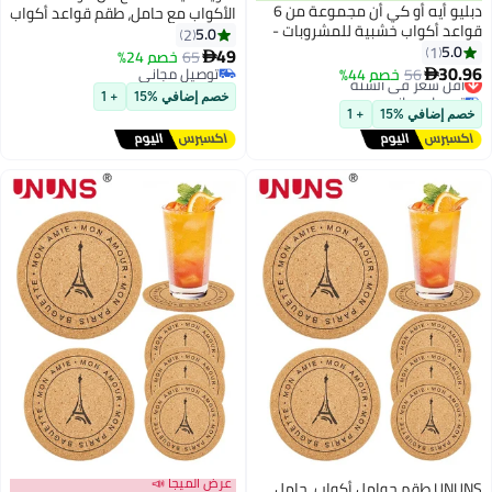
دبليو أيه أو كي أن مجموعة من 6
الأكواب مع حامل، طقم قواعد أكواب
لمشروبات -
قطنية منسوجة بتصميم بوهو
5.0
2
 للمشروبات
بسيط، لحماية سطح طاولة القهوة
49
65
خصم 24%

للقهوة
والبار، مناسب لأنواع الأكواب
توصيل مجاني
الطاولة لأي
المختلفة (٤.٣ بوصة).
توصيل مجاني
خصم إضافي %15
+ 1
عرض الميجا 📣
 أكواب، حامل