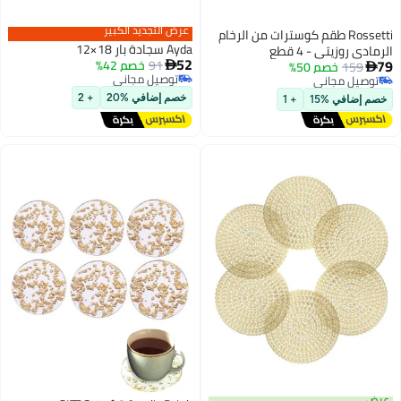
عرض التجديد الكبير
سترات من الرخام
Ayda سجادة بار 18×12
52
91
خصم 42%

توصيل مجاني
توصيل مجاني
خصم إضافي %20
+ 2