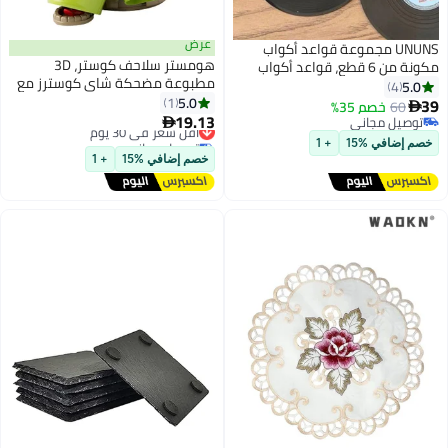
عرض
واعد أكواب
هومستر سلاحف كوستر، 3D
ع، قواعد أكواب
مطبوعة مضحكة شاي كوسترز مع
من الفينيل
التعبير التفاعلي، حامل كأس
5.0
هدايا الانتقال
1
السلاحف، معزول مشروب حصيرة
19.13
لمنزل جديد، متعددة الألوان 10.5
أقل سعر في 30 يوم

لكواس القهوة والنبيذ، ديكور
توصيل مجاني
أقل سعر في 30 يوم
المنزل واكسسوارات المطبخ
خصم إضافي %15
+ 1