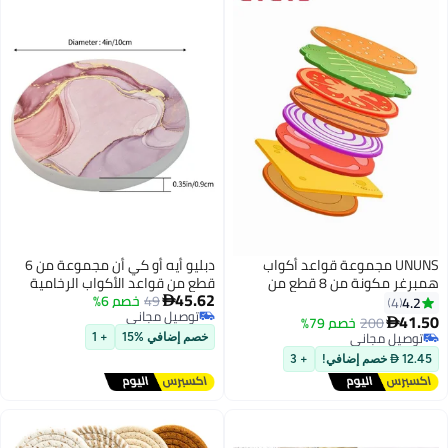
واعد أكواب
دبليو أيه أو كي أن مجموعة من 6
همبرغر مكونة من 8 قطع من
قطع من قواعد الأكواب الرخامية
45.62
 المصنوعة من
49
خصم 6%
الماصة للمشروبات باللون الوردي

توصيل مجاني
 وقواعد
اللامع والذهبي لحماية سطح
توصيل مجاني
يكية غير
الطاولة وقاعدة غير قابلة للانزلاق
خصم إضافي %15
+ 1
اط حماية سطح
وديكور منزلي وهدية الترحيب
+ 3
كواب والمكتب
بالمنزل الجديد