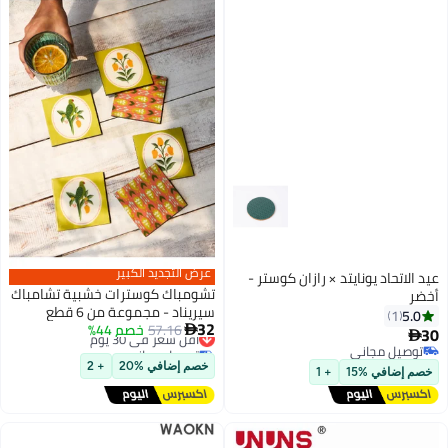
عرض التجديد الكبير
رازان كوستر -
تشومباك كوسترات خشبية تشامباك
سيريناد - مجموعة من 6 قطع
32
57.16
أقل سعر في 30 يوم
خصم 44%

توصيل مجاني
أقل سعر في 30 يوم
خصم إضافي %20
+ 2