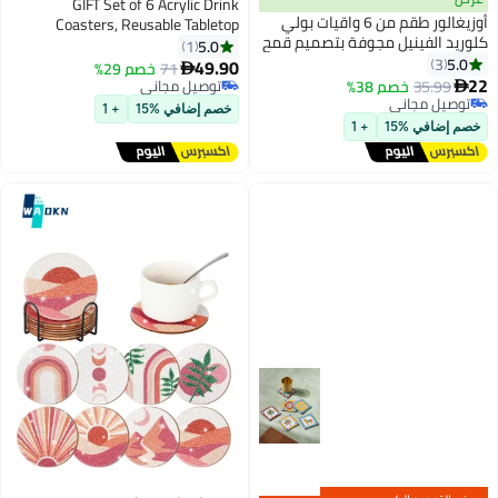
GIFT Set of 6 Acrylic Drink
غالور طقم من 6 واقيات بولي
Coasters, Reusable Tabletop
ة بتصميم قمح
Decorations for Home Counter,
5.0
1
ذهبي وحصائر
Kitchen, Dining Room, Living
49.90
71
خصم 29%

د الشكر، زينة
Room, Patio, Coffee Table
توصيل مجاني
(Transparent)
توصيل مجاني
خصم إضافي %15
+ 1