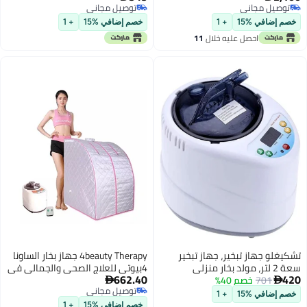
يل مجاني
توصيل مجاني
Fogging Function, 304# SUS Sauna
يل مجاني
توصيل مجاني
Steam Pot Generator 800W Rapid
ضافي %15
+ 1
خصم إضافي %15
+ 1
Heat Steam with Temp and Timer
احصل عليه خلال
11
Digital Display
اغسطس
و جهاز تبخير، جهاز تبخير
4beauty Therapy جهاز بخار الساونا
سعة 2 لتر، مولد بخار منزلي
4بيوتي للعلاج الصحي والجمالي في
662.40
701
خصم 40%
 الساونا والسبا وخيام العلاج
المنزل خيمة ساونا قابلة للطي

توصيل مجاني
2 فولت)
محمولة كبيرة الحجم خيمة ساونا
ضافي %15
+ 1
توصيل مجاني
مقاومة للماء لجهاز بخار الساونا
خصم إضافي %15
+ 1