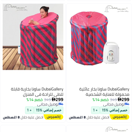
DubaiGallery ساونا بخار عائلية
DubaiGallery ساونا بخارية قابلة
 للعناية الشخصية
للطي للراحة في المنزل
299
349
خصم 14%
349
خصم 14%

يل مجاني
توصيل مجاني
يل مجاني
توصيل مجاني
ضافي %15
+ 1
خصم إضافي %15
+ 1
احصل عليه خلال
8 اغسطس
احصل عليه خلال
8 اغسطس