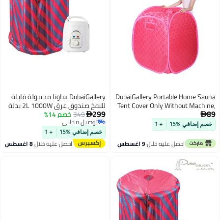
DubaiGallery Portable Home
DubaiGallery ساونا محمولة قابلة
Tent Cover Only Without Ma
للنفخ صندوق عرق 2L 1000W بدلة
299
Heat Retaining Wate
349
خصم 14%
بخار صندوق عرق صندوق ساونا

توصيل مجاني
Foldable Steam Spa Enclosur
غرفة ساونا منزلية
ضافي %15
+ 1
توصيل مجاني
Zipper Access, Compact Pe
خصم إضافي %15
+ 1
Wellness Tent for Relax
احصل عليه خلال
9 اغسطس
احصل عليه خلال
8 اغسطس
Indoor Spa and Home Use