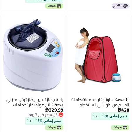
للاستخدام للرجال والنساء في صالة
الألعاب الرياضية
Kawachi ساونا بخار محمولة كاملة
راحة جهاز تبخير، جهاز تبخير منزلي
من كاواشي للاستخدام
سعة 2 لتر، مولد بخار لحمامات
329.99
المنزلي مع مولد بخار 1.5 لتر 750
الساونا والسبا والعناية بالجسم (220

أقل سعر في 7 يوم
فولت)
ضافي %15
+ 1
أقل سعر في 7 يوم
خصم إضافي %15
+ 1