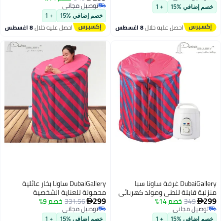
يل مجاني
توصيل مجاني
غرفة ساونا منزلية
ضافي %15
+ 1
توصيل مجاني
خصم إضافي %15
+ 1
احصل عليه خلال
8 اغسطس
احصل عليه خلال
8 اغسطس
DubaiGallery غرفة ساونا سبا
DubaiGallery ساونا بخار عائلية
 قابلة للطي ومولد كهربائي
محمولة للعناية الشخصية
299
349
خصم 14%
 فولت ساونا بخار قابلة للنفخ
331.56
خصم 9%

يل مجاني
توصيل مجاني
ة
يل مجاني
توصيل مجاني
ضافي %15
+ 1
خصم إضافي %15
+ 1