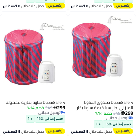
احصل عليه خلال
8 اغسطس
احصل عليه خلال
8 اغسطس
DubaiGallery صندوق الساونا
DubaiGallery ساونا بخارية محمولة
299
ي بخار سبا خيمة ساونا بخار
349
خصم 14%

توصيل مجاني
349
خصم 14%
زالة السموم للجسم الأرق
توصيل مجاني
يل مجاني
110-240 فولت قابس أمريكي
خصم إضافي %15
+ 1
يل مجاني
 بريطاني
ضافي %15
+ 1
احصل عليه خلال
8 اغسطس
احصل عليه خلال
8 اغسطس