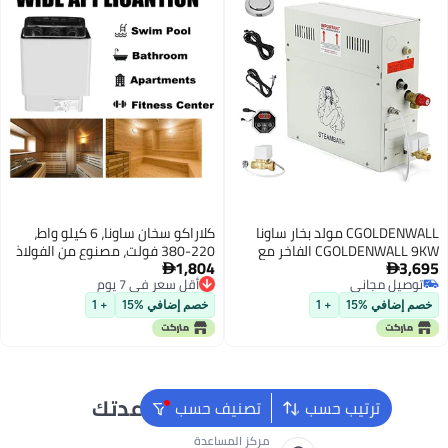
CGOLDENWALL مولد بخار ساونا
كلاراكو سخان ساونا، 6 كيلو واط،
CGOLDENWALL 9KW الفاخر مع
220-380 فولت، مصنوع من الفولاذ
1,804
 ذاتي
أقل سعر في 7 يوم
المقاوم للصدأ، سخان ساونا بخار


يل مجاني
توصيل مجاني
جاف، موقد كهربائي للتحكم
يل مجاني
أقل سعر في 7 يوم
الخارجي، سخان سبا كهربائي مع
ضافي %15
+ 1
خصم إضافي %15
+ 1
وحدة تحكم رقمية، مناسب للمنزل
والفندق وغرفة الساونا وحمامات
السبا
نحن دائماً جاهزون لمساعدتك
ترتيب حسب
تصنيف حسب
مركز المساعدة