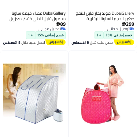
DubaiGallery مولد بخار قابل للنفخ
DubaiGallery غطاء خيمة ساونا
حجم للساونا البخارية
محمول قابل للطي فقط، معزول
89
لة، خيمة ساونا سبا شخصية
حراري مقاوم للماء لبخار السبا مع

يل مجاني
توصيل مجاني
 السموم.
فتحة بسحاب وتصميم مدمج
يل مجاني
توصيل مجاني
للاسترخاء المنزلي، سبا شخصي
ضافي %15
+ 1
خصم إضافي %15
+ 1
واستخدام العافية الداخلية، وردي
احصل عليه خلال
8 اغسطس
احصل عليه خلال
8 اغسطس