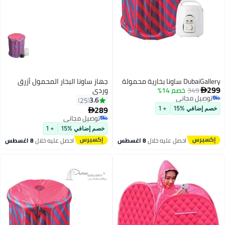
نا بخارية محمولة
جهاز ساونا البخار المحمول أزرق
349
خصم 14%
وردي
يل مجاني
3.6
25
يل مجاني
289
ضافي %15
+ 1

توصيل مجاني
توصيل مجاني
خصم إضافي %15
+ 1
احصل عليه خلال
8 اغسطس
احصل عليه خلال
8 اغسطس