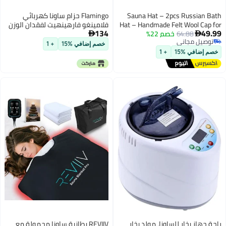
Sauna Hat – 2pcs Russia
Flamingo حزام ساونا كهربائي
Hat – Handmade Felt Wool C
فلامينغو فارهينهيت لفقدان الوزن
134
64.88
خصم 22%
Sauna – Gray Sauna Hair Pro
وتخفيف الألم | حزام نحافة قابل


يل مجاني
– Sauna Accessory for Gif
للتعديل للتسخين للخصر والبطن
خصم إضافي %15
+ 1
يل مجاني
Women – Stay in Sauna Lo
والظهر | للجنسين | مقاس عالمي |
ضافي %15
+ 1
Ban
بيج
از بخار للساونا، مولد بخار
REVIIV بطانية ساونا محمولة مع