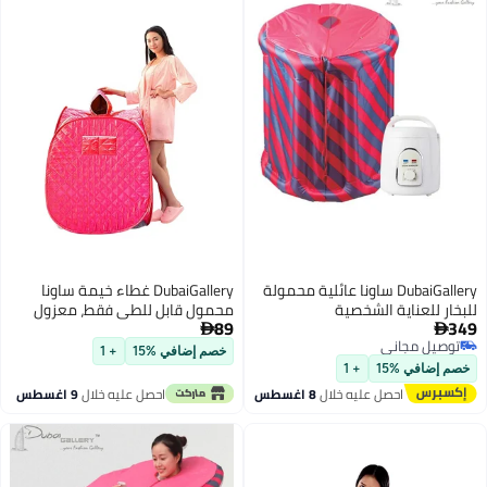
DubaiGallery ساونا عائلية محمولة
DubaiGallery غطاء خيمة ساونا
 للعناية الشخصية
محمول قابل للطي فقط، معزول
89
حراري مقاوم للماء لبخار السبا مع

يل مجاني
فتحة بسحاب وتصميم مدمج
خصم إضافي %15
+ 1
يل مجاني
للاسترخاء المنزلي، سبا شخصي
ضافي %15
+ 1
واستخدام العافية الداخلية، وردي
احصل عليه خلال
8 اغسطس
احصل عليه خلال
9 اغسطس