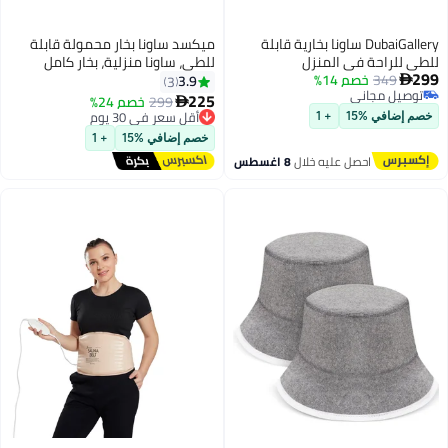
DubaiGallery ساونا بخارية قابلة
ميكسد ساونا بخار محمولة قابلة
لراحة في المنزل
للطي، ساونا منزلية، بخار كامل
349
خصم 14%
الجسم، جهاز تبخير العرق، جهاز
3.9
3
يل مجاني
تحكم عن بعد، تحكم دقيق في درجة
225
299
أقل سعر في 30 يوم
خصم 24%

يل مجاني
الحرارة، فقدان الوزن، إزالة السموم
توصيل مجاني
ضافي %15
+ 1
أقل سعر في 30 يوم
خصم إضافي %15
+ 1
احصل عليه خلال
8 اغسطس