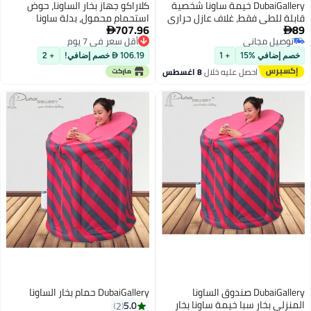
DubaiGallery خيمة ساونا شخصية
كلاراكو جهاز بخار الساونا، حوض
للطي فقط، غلاف عازل حراري
استحمام محمول، بدلة ساونا
707.96
مع باب بسحاب، تصميم
أقل سعر في 7 يوم
منزلية، محرك بخار ساونا (الولايات

يل مجاني
توصيل مجاني
 مدمج للاسترخاء في
المتحدة)
يل مجاني
أقل سعر في 7 يوم
 العافية الداخلية وتجربة
ضافي %15
+ 1
106.19  خصم إضافي!
+ 2
 وردي
احصل عليه خلال
8 اغسطس
DubaiGallery صندوق الساونا
DubaiGallery حمام بخار الساونا
ي بخار سبا خيمة ساونا بخار
5.0
2