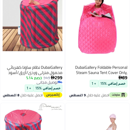
DubaiGallery Foldable Pe
DubaiGallery نظام ساونا كهربائي
Steam Sauna Tent Cover
محمول منزلي وردي/أزرق/أسود
299
Thermal Insulated Waterpro
349
خصم 14%

توصيل مجاني
Enclosure with Zipper
ضافي %15
+ 1
توصيل مجاني
Portable Compact Design fo
خصم إضافي %15
+ 1
Body Relaxation, Indoor We
احصل عليه خلال
9 اغسطس
احصل عليه خلال
8 اغسطس
and Spa Experience