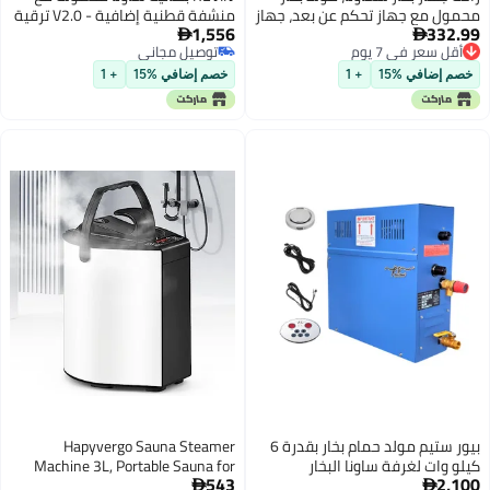
مع جهاز تحكم عن بعد، جهاز
منشفة قطنية إضافية - V2.0 ترقية
1,556
3
تبخير 110 فولت سعة 2 لتر، جهاز
رئيسية! بطانية ساونا بالأشعة تحت


عر في 7 يوم
توصيل مجاني
حمول للساونا مناسب لخيمة
الحمراء الفاخرة للتخلص من السموم
عر في 7 يوم
توصيل مجاني
 أو المنتجع الصحي، للعلاج
- بطانية ساونا بالأشعة تحت الحمراء
ضافي %15
+ 1
خصم إضافي %15
+ 1
، للاستخدام المنزلي أو في
للاستخدام المنزلي مع نطاق درجة
نات
حرارة 85-185℉
بيور ستيم مولد حمام بخار بقدرة 6
Hapyvergo Sauna Steamer
ت لغرفة ساونا البخار
Machine 3L, Portable Sauna for
543
ة والمنتجعات التجارية
Home Spa with Remote Control,

