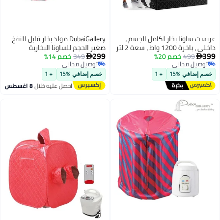
ساونا بخار لكامل الجسم ،
DubaiGallery مولد بخار قابل للنفخ
داخلي ، باخرة 1200 واط ، سعة 2 لتر
صغير الحجم للساونا البخارية
299
499
خصم 20%
 قابلة للطي ، كرسي مرفق
349
خصم 14%
المحمولة، هاتف محمول منزلي،

يل مجاني
توصيل مجاني
هاتف محمول، خيمة ساونا سبا
يل مجاني
توصيل مجاني
شخصية لإزالة السموم.
ضافي %15
+ 1
خصم إضافي %15
+ 1
احصل عليه خلال
8 اغسطس