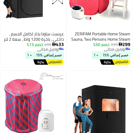
ZERIFAM Portable Home
عربست ساونا بخار لكامل الجسم ،
Sauna, Two Persons Home
داخلي ، باخرة 1200 واط ، سعة 2 لتر
433
599
خصم 50%
Sauna Tent, Folding Ful
499
خصم 13%
، خيمة قابلة للطي ، كرسي مرفق

يل مجاني
توصيل مجاني
Personal Home Use Full Bo
يل مجاني
توصيل مجاني
with Steam Motor Carryi
ضافي %15
+ 1
خصم إضافي %15
+ 1
with Remote Contr
Temperature Adju