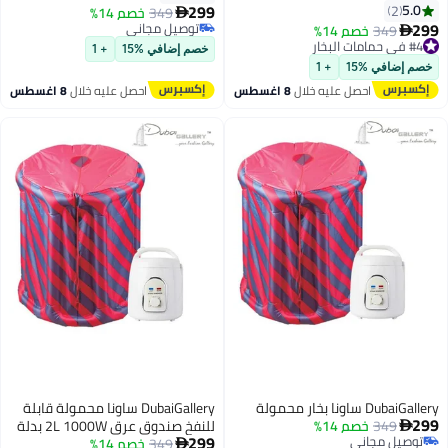
نحيف الجسم علاج إزالة
299
2
349
خصم 14%

السموم الأرق 110-240 فولت قابس
توصيل مجاني
349
خصم 14%
ت المتحدة والاتحاد الأوروبي
توصيل مجاني
يل مجاني
خصم إضافي %15
+ 1
كة المتحدة
ضافي %15
+ 1
احصل عليه خلال
8 اغسطس
احصل عليه خلال
8 اغسطس
ونا بخار محمولة
DubaiGallery ساونا محمولة قابلة
349
خصم 14%
للنفخ صندوق عرق 2L 1000W بدلة
299
يل مجاني
349
خصم 14%
بخار صندوق عرق صندوق ساونا
