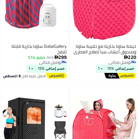
اونا بخارية مع حقيبة ساونا
DubaiGallery ساونا بخارية قابلة
 أعشاب سبا للعلاج العطري
للنفخ
299
349
خصم 14%

يل مجاني
توصيل مجاني
يل مجاني
توصيل مجاني
ضافي %15
+ 1
خصم إضافي %15
+ 1
احصل عليه خلال
8 اغسطس