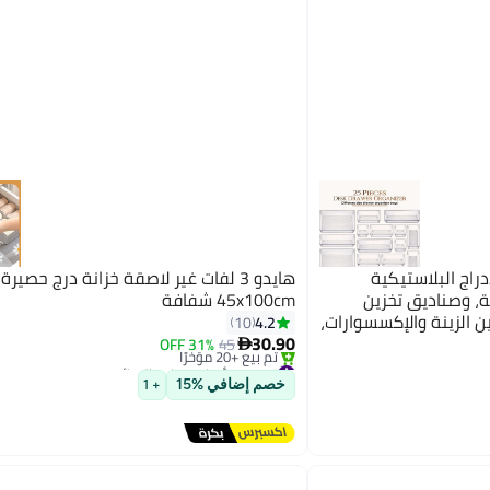
دراج البلاستيكية
هايدو 3 لفات غير لاصقة خزانة درج حصيرة 
ونة من 25 قطعة، وصناديق تخزين
45x100cm شفافة
ن الزينة والإكسسوارات،
4.2
10
كبيرة لمستحضرات
30.90
31% OFF
45

#15 في أدوات تنظيم الخزائن
دة.
توصيل مجاني
خصم إضافي %15
+ 1
تم بيع +20 مؤخرًا
#15 في أدوات تنظيم الخزائن