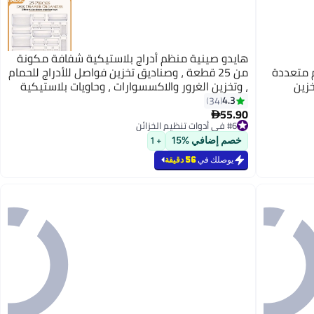
هايدو صينية منظم أدراج بلاستيكية شفافة مكونة
ة، تحتوي على 4 أحجام متعددة
من 25 قطعة ، وصناديق تخزين فواصل للأدراج للحمام
خزين
، وتخزين الغرور والاكسسوارات ، وحاويات بلاستيكية
وم،
صغيرة وكبيرة للمكياج والمطبخ والأواني
4.3
34
55.90

#6 في أدوات تنظيم الخزائن
#6 في أدوات تنظيم الخزائن
خصم إضافي %15
+ 1
يوصلك في
56 دقيقة