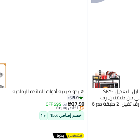
SKY-TOUCH رف ميكروويف قابل للتعديل SKY-
هايدو صينية أدوات المائدة الرمادية
#8 في أدوات تنظيم الخزائن
عدني من طبقتين، رف
5.0
6
توصيل مجاني
طابعة مكتبي قابل للتعديل، رف ثقيل، 2 طبقة مع 6
27.90
69
بتخلّص بسرعة
59% OFF

تم بيع +20 مؤخرًا
#8 في أدوات تنظيم الخزائن
خصم إضافي %15
+ 1