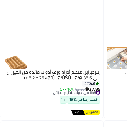
،
إنترديزاين منظم أدراج ورف أدوات مائدة من الخيزران
بني 35.6 x 5.2 x 25.4Ø³Ù†ØªÙŠÙ…ØªØ±
4.6
47
37.85
#46 في أدوات تنظيم الخزائن
42.30
10% OFF

توصيل مجاني
#46 في أدوات تنظيم الخزائن
خصم إضافي %15
+ 1