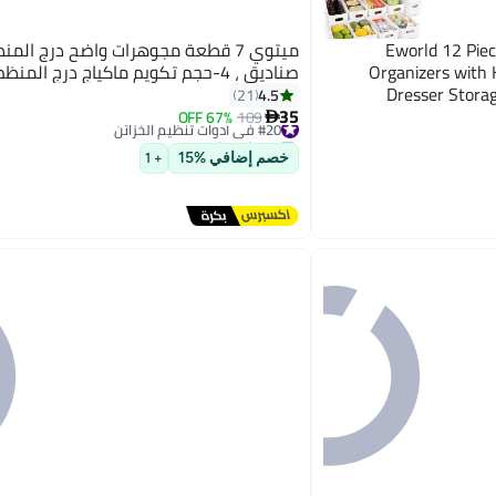
Eworld 12 Piec
ميتوي 7 قطعة مجوهرات واضح درج الم
Organizers with 
صناديق ، 4-حجم تكويم ماكياج درج المنظم الصواني
Dresser Storag
4.5
21
35
Bedroo
#20 في أدوات تنظيم الخزائن
109
67% OFF

توصيل مجاني
#20 في أدوات تنظيم الخزائن
خصم إضافي %15
+ 1