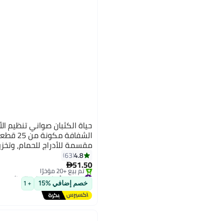
حياة الكثبان صواني تنظيم الأ
الشفافة مك
مقسمة للأدراج للحمام، وتخزي
وحاويات بلاستيكية صغيرة و
4.8
63
51.50
التجميل والمطبخ وأدوات المائ

#13 في أدوات تنظيم الخزائن
توصيل مجاني
خصم إضافي %15
+ 1
تم بيع +20 مؤخرًا
#13 في أدوات تنظيم الخزائن