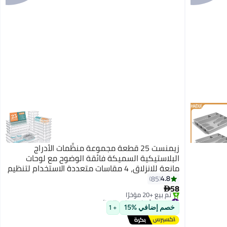
زيمنست 25 قطعة مجموعة منظِّمات الأدراج
البلاستيكية السميكة فائقة الوضوح مع لوحات
مانعة للانزلاق، 4 مقاسات متعددة الاستخدام لتنظيم
الحمام، طاولة الزينة، أدوات المطبخ، غرفة النوم
4.8
85
58
والمكتب

#7 في أدوات تنظيم الخزائن
توصيل مجاني
خصم إضافي %15
+ 1
تم بيع +20 مؤخرًا
#7 في أدوات تنظيم الخزائن