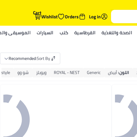
Cart
Wishlist
Orders
Log in
الصحة والتغذية
القرطاسية
كتب
السيارات
الموسيقى والمي
Recommended
:
Sort By
اللون
:
أبيض
Generic
ROYAL - NEST
ويوبلز
شو وو
estyle