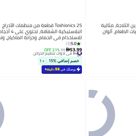
ل تخزين الثلاجة، مثالية
Toshionics 25 قطعة من منظمات الأدراج
ات الطعام، ألوان
البلاستيكية الشفاف
للاستخدام في الحمام، وخزانة الماكياج، وت
مستلزمات التجميل، وإكسسوارات غرفة الن
5.0
1
53.99
وأدوات المطبخ، واللوازم المكتبية
#4 في أدوات تنظيم الخزائن
69
21% OFF

تم بيع +10 مؤخرًا
#4 في أدوات تنظيم الخزائن
خصم إضافي %15
+ 1
يوصلك في
56 دقيقة