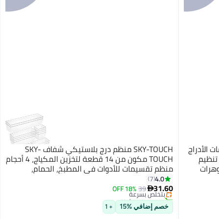
مات الأدراج
SKY-TOUCH منظم درج بلاستيكي شفاف SKY-
صواني تنظيم
TOUCH مكون من 14 قطعة لتخزين المكياج، 4 أحجام
وهرات
منظم تقسيمات للأدوات في المطبخ، الحمام،
#3 في أدوات تنظيم الخزائن
كتبية
المكياج والمكتب
4.0
7
أقل سعر في 7 يوم
31.60
39
بتخلّص بسرعة
18% OFF

تم بيع +80 مؤخرًا
#3 في أدوات تنظيم الخزائن
خصم إضافي %15
+ 1