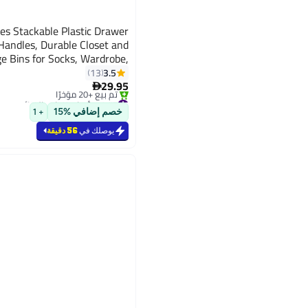
es Stackable Plastic Drawer
Handles, Durable Closet and
e Bins for Socks, Wardrobe,
m and Kitchen Organization
3.5
13
29.95

#5 في أدوات تنظيم الخزائن
باقي 2 وحدات في المخزون
خصم إضافي %15
+ 1
تم بيع +20 مؤخرًا
#5 في أدوات تنظيم الخزائن
يوصلك في
56 دقيقة