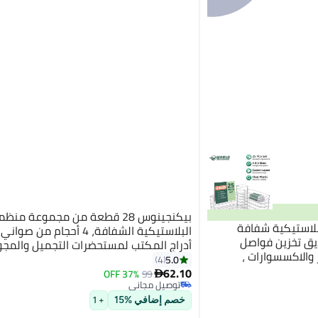
بيكنجينوس 28 قطعة من مجموعة منظ
بلاستيكية شفافة
البلاستيكية الشفافة، 4 أحجام من 
 وصناديق تخزين فواصل
أدراج المكتب لمستحضرات التجميل والمج
ر والاكسسوارات ،
وأدوات المطبخ والأدوات والإكسسوارات الم
5.0
4
بيرة للمكياج والمطبخ
62.10
37% OFF
99

توصيل مجاني
توصيل مجاني
خصم إضافي %15
+ 1