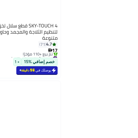
SKY-TOUCH 4 قطع سلا
لتنظيم الثلاجة والمجمد وحاوي
متنوعة
4.7
71
17

#2 في أدوات تنظيم الخزائن
بتخلّص بسرعة
خصم إضافي %15
+ 1
تم بيع +110 مؤخرًا
#2 في أدوات تنظيم الخزائن
يوصلك في
56 دقيقة