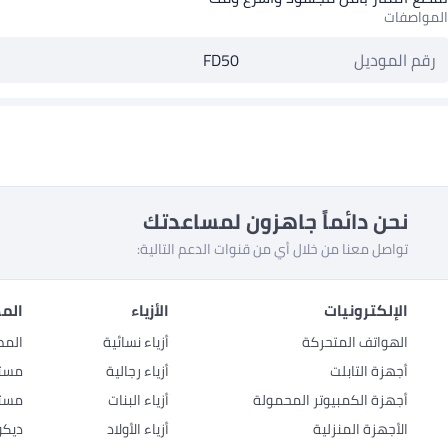
المواصفات
رقم الموديل
FD50
نحن دائماً جاهزون لمساعدتك
تواصل معنا من خلال أي من قنوات الدعم التالية:
الإلكترونيات
الأزياء
المط
الهواتف المتحركة
أزياء نسائية
المط
أجهزة التابلت
أزياء رجالية
مستل
أجهزة الكمبيوتر المحمولة
أزياء البنات
مستل
الأجهزة المنزلية
أزياء الأولاد
ديكو