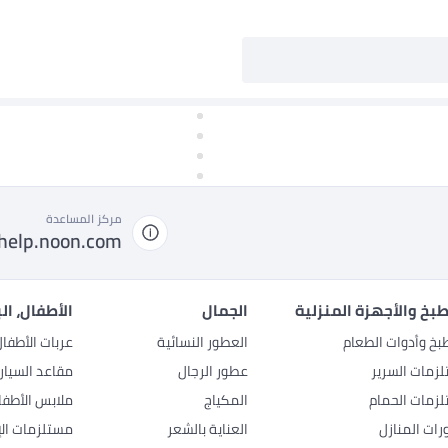
مركز المساعدة
help.noon.com
بخ والأجهزة المنزلية
الجمال
الأطفال، ال
بخ وأدوات الطعام
العطور النسائية
عربات الأطفا
زمات السرير
عطور الرجال
مقاعد السيار
زمات الحمام
المكياج
ملابس الأطفا
رات المنازل
العناية بالشعر
مستلزمات الإ