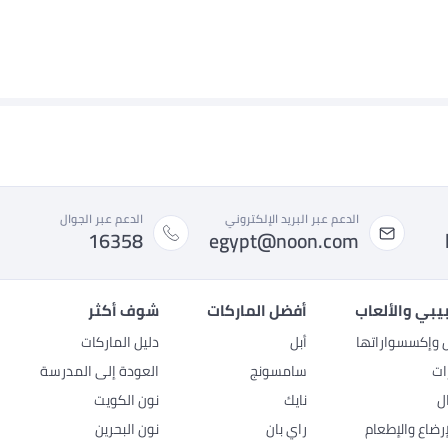
الدعم عبر البريد الإلكتروني
الدعم عبر الجوال
16358
egypt@noon.com
بيبي والألعاب
أفضل الماركات
شوف أكثر
ل وإكسسواراتها
أبل
دليل الماركات
ات
سامسونج
العودة إلى المدرسة
ل
نايك
نون الكويت
رضاع والإطعام
راي بان
نون البحرين