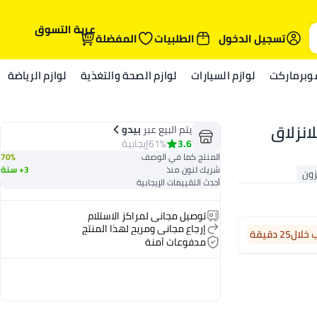
عربة التسوق
تسجيل الدخول
الطلبيات
المفضلة
وبرماركت
لوازم السيارات
لوازم الصحة والتغذية
لوازم الرياضة
انزلاق
يتم البيع عبر
بيدو
3.6
61%
إيجابية
المنتج كما في الوصف
70%
شريك لنون منذ
3+ سنة
أحدث التقييمات الإيجابية
توصيل مجاني لمراكز الاستلام
إرجاع مجاني ومريح لهذا المنتج
ال25 دقيقة
مدفوعات آمنة