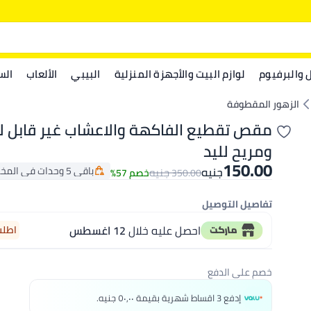
ل والبرفيوم
لوازم البيت والأجهزة المنزلية
البيبي
الألعاب
الس
الزهور المقطوفة
مقص تقطيع الفاكهة والاعشاب غير قابل لل
ومريح لليد
150.00
باقي 5 وحدات في المخزون
جنيه
جنيه
350.00
خصم 57%
باقي 5 وحدات في المخزون
تفاصيل التوصيل
احصل عليه خلال
12 اغسطس
اطلب خل
خصم على الدفع
إدفع 3 اقساط شهرية بقيمة ٥٠٫٠٠ جنيه.