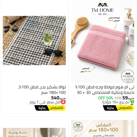
تى ام هوم فوطة وجه قطن 100%
توالا بشكير بحر, قطن 100%،
ناعمة وعالية الامتصاص، 30 × 30
100×180 سم
540
59
120
50% OFF
سم، جودة فندقية للاستخدام
أقل سعر في 7 يوم
جنيه
جنيه
#1 في مناشف اليد
توصيل مجاني
اليومي والضيافة، وردي
توصيل مجاني
أقل سعر في 7 يوم
تم بيع +10 مؤخرًا
#1 في مناشف اليد