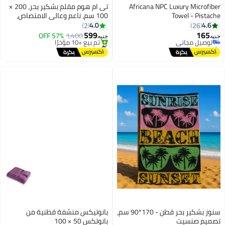
Africana NPC Luxury Microfiber
تى ام هوم مقلم بشكير بحر، 200 ×
Towel - Pistache
100 سم، ناعم وعالي الامتصاص،
سريع الجفاف، لمسة فندقية راقية،
4.0
4.6
2
26
أزرق
599
165
توصيل مجاني
1,400
57% OFF
جنيه
جنيه
4
3
باقي 1 وحدات في المخزون
#1 في مناشف الشاطئ
توصيل مجاني
توصيل مجاني
تم بيع +10 مؤخرًا
#1 في مناشف الشاطئ
سنوز بشكير بحر قطن - 170*90 سم،
بانوتيكس منشفة قطنية من
تصميم صنسيت
بانوتكس 50 × 100