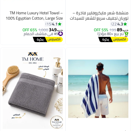
منشفة شعر مايكروفايبر فاخرة –
TM Home Luxury Hotel Towel –
توربان تجفيف سريع للشعر للسيدات
100% Egyptian Cotton, Large Size
والبنات
4.1
4.3
15
22
349
89
199
55% OFF
#9 في مناشف الحمام
1,000
65% OFF
جنيه
جنيه
11
#2 في مناشف الحمام
توصيل مجاني
توصيل مجاني
#9 في مناشف الحمام
تم بيع +80 مؤخرًا
#2 في مناشف الحمام