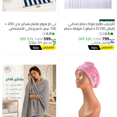
Best Seller
تانجبلب طقم فوط حمام فندقي
تى ام هوم مقلم بشكير بحر، 200 ×
(قطن 100%) 4 قطع 2 فوطة حمام
100 سم، ناعم وعالي الامتصاص،
#1 في مناشف الحمام
كبيرة و٢ فوطة يد من القطن
سريع الجفاف، لمسة فندقية راقية،
4.0
4.6
2
22
أقل سعر في 7 يوم
المصري، نعومة فائقة، عالية
كحلي
599
799
1,200
توصيل مجاني
33% OFF
1,400
57% OFF
جنيه
جنيه
4
الامتصاص
بتخلّص بسرعة
#3 في مناشف الشاطئ
تم بيع +50 مؤخرًا
توصيل مجاني
#1 في مناشف الحمام
تم بيع +20 مؤخرًا
#3 في مناشف الشاطئ