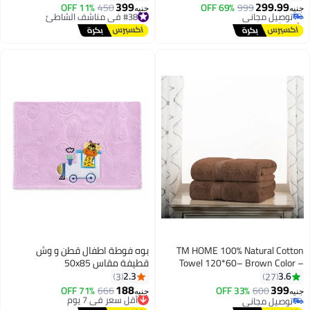
Mat Outings Summer Beach
399
299.99
توصيل مجاني
999
69% OFF
#38 في مناشف الشاطئ
450
11% OFF
جنيه
جنيه
11
15
Essentials
بتخلّص بسرعة
توصيل مجاني
تم بيع +20 مؤخرًا
#38 في مناشف الشاطئ
#2 في مناشف الشاطئ
TM HOME 100% Natural Cotton
بوه فوطة اطفال قطن و وش
Towel 120*60– Brown Color –
قطيفة مقاس 50x85
Ultra-Soft, Highly Absorbent &
2.3
3.6
3
27
Hotel-Grade Luxury Quality
188
399
600
33% OFF
666
أقل سعر في 7 يوم
71% OFF
جنيه
جنيه
12
توصيل مجاني
توصيل مجاني