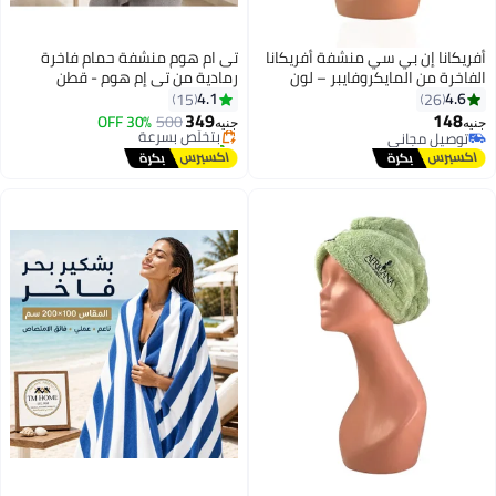
أفريكانا إن بي سي منشفة أفريكانا
تى ام هوم منشفة حمام فاخرة
الفاخرة من المايكروفايبر – لون
رمادية من تي إم هوم - قطن
#1 في أطقم إكسسوارات الحمام
وردي
طبيعي 100%، جودة فندقية،
4.1
4.6
15
26
توصيل مجاني
مقاسات متنوعة.
349
148
500
بتخلّص بسرعة
30% OFF
جنيه
جنيه
11
3
توصيل مجاني
تم بيع +20 مؤخرًا
توصيل مجاني
#1 في أطقم إكسسوارات الحمام