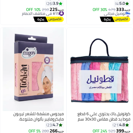
3.9
5.0
26
4
225
333
479
30% OFF
#15 في مناشف الحمام
250
10% OFF
جنيه
جنيه
11
8
#5 في مناشف الشاطئ
توصيل مجاني
أقل سعر في 7 يوم
#15 في مناشف الحمام
توصيل مجاني
#5 في مناشف الشاطئ
كوتونيل باك يحتوي علي 6 قطع
ميجوس منشفة للشعر تيربون
فوط يد قطن مقاس 30x30 سم
مايكروفايبر بألوان متنوعة.
4.7
4.8
23
21
266
399
#11 في مناشف الحمام
525
24% OFF
280
5% OFF
جنيه
جنيه