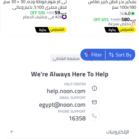
بشكير بحر قطن كبير مقاس
تى ام هوم فوطة وجه، 30 × 30 سم،
100x180 سم
قطن مصري 100%، ناعم وعالي
#20 في مناشف الشاطئ
59
#26 في مناشف الحمام
120
50% OFF
الامتصاص، سريع الجفاف، جودة
4.0
4
توصيل مجاني
جنيه
توصيل مجاني
فندقية فاخرة
580
1,680
بتخلّص بسرعة
65% OFF
جنيه
#26 في مناشف الحمام
تم بيع +10 مؤخرًا
#20 في مناشف الشاطئ
Popular Searches
Filter
Sort By
وسادة الرقبة
مرتبة هوائية
منشفة الشاطئ
We're Always Here To Help
HELP CENTER
help.noon.com
EMAIL SUPPORT
egypt@noon.com
PHONE SUPPORT
16358
الإلكترونيات