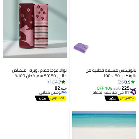
بانوتيكس منشفة قطنية من
توالا فوط حمام , وبرة، امتصاص
بانوتكس 50 × 100
عالي، 50*50 سم، قطن 100%
،عملية وسهلة التنظيف.
4.7
3.9
10
26
82
225
#17 في مناشف الحمام
250
10% OFF
جنيه
جنيه
توصيل مجاني
#18 في مناشف الحمام
#17 في مناشف الحمام
أقل سعر في 7 يوم
توصيل مجاني
#18 في مناشف الحمام