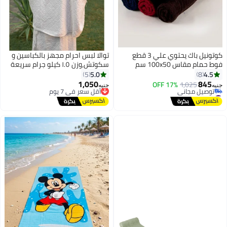
كوتونيل باك يحتوي علي 3 قطع
توالا لبس احرام مجهز بالكباسين و
فوط حمام مقاس 100x50 سم
سكوتش,وزن ١.٥ كيلو جرام سريعة
الإمتصاص قطن طبيعي ١٠٠٪ حزام
5.0
4.5
5
8
وكباسين قوية وجيب داخلي
1,050
845
1,025
17% OFF
أقل سعر في 7 يوم
جنيه
جنيه
#29 في مناشف الحمام
توصيل مجاني
أقل سعر في 7 يوم
أقل سعر في 7 يوم
توصيل مجاني
#29 في مناشف الحمام