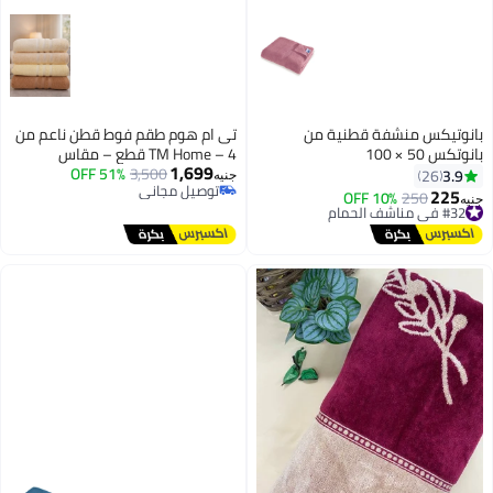
بانوتيكس منشفة قطنية من
تى ام هوم طقم فوط قطن ناعم من
بانوتكس 50 × 100
TM Home – 4 قطع – مقاس
1,699
3,500
51% OFF
60×120سم – ألوان راقية ولمسة
3.9
26
جنيه
توصيل مجاني
فندقية مميزة
225
#32 في مناشف الحمام
250
10% OFF
جنيه
11
توصيل مجاني
توصيل مجاني
#32 في مناشف الحمام