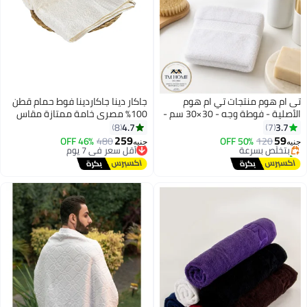
تى ام هوم منتجات تي ام هوم
جاكار دينا جاكاردينا فوط حمام قطن
الأصلية - فوطة وجه - 30×30 سم -
100% مصري خامة ممتازة مقاس
#6 في مناشف الحمام
أبيض
100x50 سم
4.7
3.7
8
7
توصيل مجاني
259
59
120
بتخلّص بسرعة
50% OFF
480
أقل سعر في 7 يوم
46% OFF
جنيه
جنيه
8
2
تم بيع +10 مؤخرًا
توصيل مجاني
#6 في مناشف الحمام
أقل سعر في 7 يوم