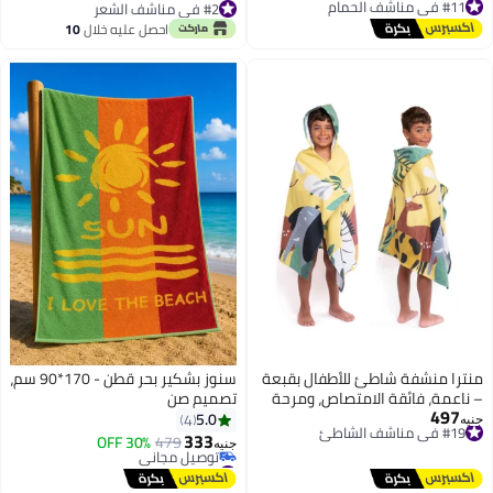
توصيل مجاني
#2 في مناشف الشعر
#11 في مناشف الحمام
#2 في مناشف الشعر
احصل عليه خلال
10
اغسطس
منترا منشفة شاطئ للأطفال بقبعة
سنوز بشكير بحر قطن - 170*90 سم،
– ناعمة، فائقة الامتصاص، ومرحة
تصميم صن
497
#19 في مناشف الشاطئ
5.0
4
جنيه
توصيل مجاني
333
30% OFF
479
جنيه
8
#19 في مناشف الشاطئ
#7 في مناشف الشاطئ
أقل سعر في 7 يوم