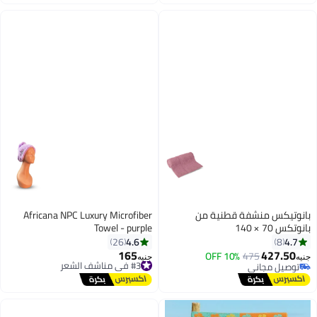
توصيل مجاني
#7 في مناشف الشاطئ
بانوتيكس منشفة قطنية من
Africana NPC Luxury Microfiber
بانوتكس 70 × 140
Towel - purple
4.6
4.7
26
8
165
427.50
475
10% OFF
#3 في مناشف الشعر
جنيه
جنيه
3
توصيل مجاني
توصيل مجاني
توصيل مجاني
#3 في مناشف الشعر