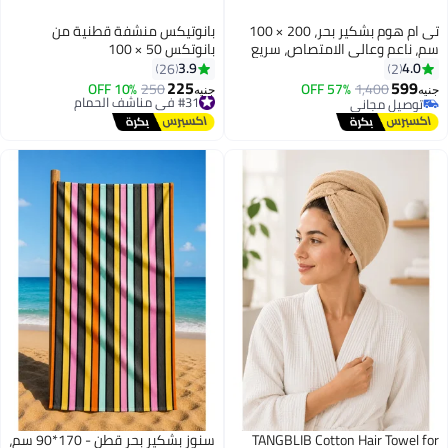
تى ام هوم بشكير بحر، 200 × 100
بانوتيكس منشفة قطنية من
سم، ناعم وعالي الامتصاص، سريع
بانوتكس 50 × 100
الجفاف، لمسة فندقية راقية، تركواز
3.9
4.0
26
2
225
599
1,400
57% OFF
#31 في مناشف الحمام
250
10% OFF
جنيه
جنيه
4
توصيل مجاني
توصيل مجاني
توصيل مجاني
#31 في مناشف الحمام
TANGBLIB Cotton Hair Towel for
سنوز بشكير بحر قطن - 170*90 سم،