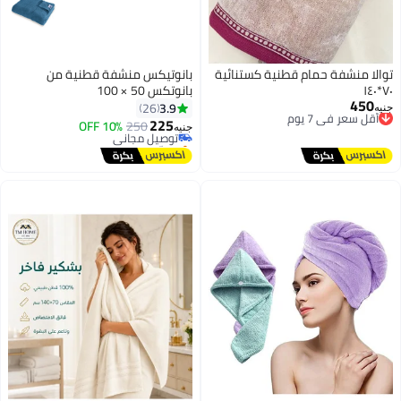
توالا منشفة حمام قطنية كستنائية
بانوتيكس منشفة قطنية من
٧٠*١٤٠
بانوتكس 50 × 100
450
أقل سعر في 7 يوم
3.9
26
جنيه
توصيل مجاني
225
250
توصيل مجاني
10% OFF
جنيه
أقل سعر في 7 يوم
بتخلّص بسرعة
توصيل مجاني