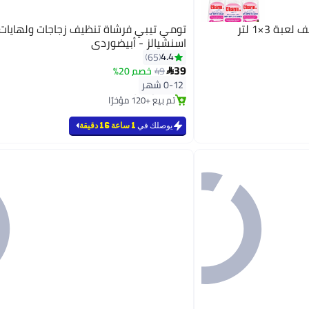
تومي تيبي فرشاة تنظيف زجاجات ولهايات
اسنشيالز - أبيضوردي
4.4
65
39
49
خصم 20%

#2 في فرش تنظيف
0-12 شهر
بتخلّص بسرعة
تم بيع +120 مؤخرًا
#2 في فرش تنظيف
يوصلك في
1 ساعة 16 دقيقة