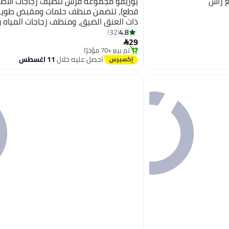
ع رأس
قطع)، تتضمن منظف حلمات ومقبض طويل 
ذات العنق الضيق، ومنظف زجاجات المياه 
متعددة الألوان
#5 في فرش تنظيف
4.8
32
توصيل مجاني
29

تم بيع +70 مؤخرًا
#5 في فرش تنظيف
احصل عليه خلال
11 اغسطس