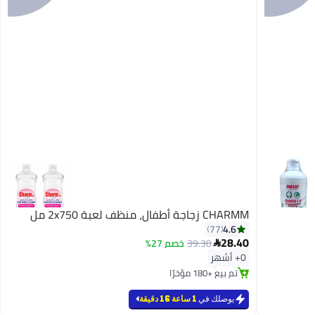
CHARMM زجاجة أطفال، منظف لعبة 2x750 مل
4.6
77
28.40
39.30
خصم 27%

#4 في سوائل تنظيف
0+ أشهر
بتخلّص بسرعة
تم بيع +180 مؤخرًا
#4 في سوائل تنظيف
يوصلك في
1 ساعة 16 دقيقة