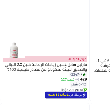
عرض الميجا 📣
شي آند ليتل طقم تنظيف زجاجات الأطفال 6 في 1،
فارلين سائل غسيل زجاجات الرضاعة كلين 2.0 النباتي
فرشاة
والصديق للبيئة بمكوناتٍ من مصادر طبيعية 100٪
للحلمات،
4.7
234
، وصندوق
29
40
خصم 27%
دية للأمهات بعد

#8 في سوائل تنظيف
0-12 شهر
أقل سعر في السنة
)
تم بيع +20 مؤخرًا
#8 في سوائل تنظيف
يوصلك في
1 ساعة 16 دقيقة