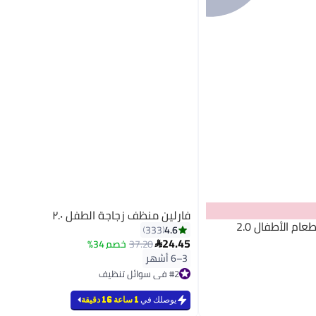
فارلين منظف زجاجة الطفل ٢.٠
م الأطفال 2.0
4.6
333
24.45
37.20
خصم 34%

3–6 أشهر
#2 في سوائل تنظيف
أقل سعر في 30 يوم
بتخلّص بسرعة
يوصلك في
1 ساعة 16 دقيقة
تم بيع +580 مؤخرًا
#2 في سوائل تنظيف