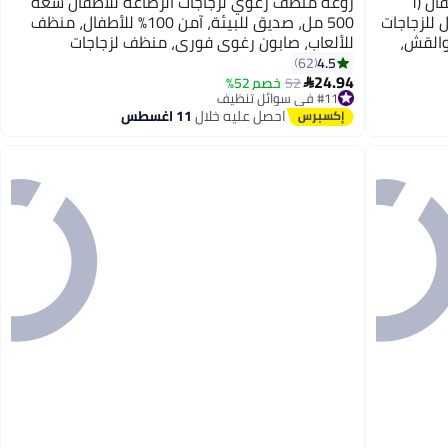
يوريفو مجموعة فرش تنظيف زجاجات الأطفال (٦
روعة منظف ​​رغوي لزجاجات الرضاعة للأطفال سعة
للزجاجات
500 مل، صديق للبيئة، آمن 100% للأطفال، منظف
والقش،
للألعاب، صابون رغوي فوري، منظف لزجاجات
الرضاعة، صابون مضاد للحساسية، آمن للأطفال، سهل
4.5
62
24.94
التنظيف
52
خصم 52%

#11 في سوائل تنظيف
أقل سعر في السنة
احصل عليه خلال
11 اغسطس
توصيل مجاني
تم بيع +30 مؤخرًا
#11 في سوائل تنظيف