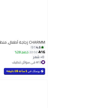
CHARMM زجاجة أطفال، منظف لعبة 750 مل
4.6
91
16
22.52
خصم 28%

0+ شهر
#13 في سوائل تنظيف
تم بيع +60 مؤخرًا
#13 في سوائل تنظيف
يوصلك في
1 ساعة 16 دقيقة