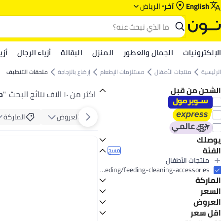
English
آخر
الرياض‎‎
الإلكترونيات
الجمال والعطور
المنزل
البقالة
أزياء الرجال
أزي
الرئيسية
منتجات الأطفال
مستلزمات الإطعام
إرضاع بالزجاجة
ملحقات التنظيف
الشحن من قبل
اكثر من ١٠ الاف نتائج البحث
"
م
العروض
الماركة
يوصلك
الفئة
اليوم
مسح
منتجات الأطفال
الكل منتجات الأطفال
baby-products/feeding-16153/bottle-feeding/feeding-cleaning-accessories
الماركة
مستلزمات الإطعام
الكل مستلزمات الإطعام
السعر
إرضاع بالزجاجة
العروض
إلى
عرض التنائج
الكل إرضاع بالزجاجة
بيجون
عرض
اقل سعر
ملحقات التنظيف
دكتور براونز