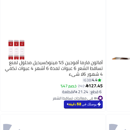
أفالون فارما أفوجين 5% مينوكسيديل محلول لمنع
تساقط الشعر 6 عبوات لمدة 6 أشهر 4 عبوات تكفي
4 شهور 6لا شيء
4.4
638
127.45
242
خصم 47%

6 قطع
|
21.24 /⁨/قطعة⁩
#4 في معالجات تساقط الشعر
أقل سعر في 7 يوم
بتخلّص بسرعة
يوصلك في
52 دقيقة
تم بيع +570 مؤخرًا
#4 في معالجات تساقط الشعر