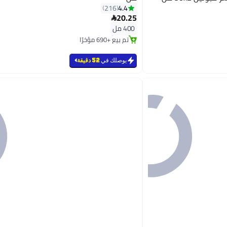
4.4
216
20.25

#2 في زيت وسيروم
بتخلّص بسرعة
400 مل
تم بيع +690 مؤخرًا
#2 في زيت وسيروم
يوصلك في
52 دقيقة