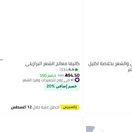
والشعر بخلاصة اكليل
كاتيفا معالج الشعر البرازيلي
4.4
334
94.50
189
خصم 50%

#1 في علاج لتجعيدات وفرد الشعر
توصيل مجاني
بتخلّص بسرعة
خصم إضافي %20
تم بيع +320 مؤخرًا
#1 في علاج لتجعيدات وفرد الشعر
احصل عليه خلال
12 اغسطس