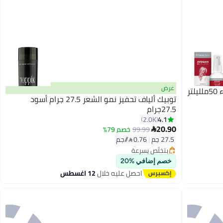
عرض
توبيك ألياف تحفيز نمو الشعر 27.5 جرام أسود
27.5جرام
4.1
2.0K
#5 في معالجات تساقط الشعر
20.90
99.99
خصم 79%

أقل سعر في 7 يوم
توصيل مجاني
27.5 جم
|
0.76 /⁨/جم⁩
بتخلّص بسرعة
تم بيع +720 مؤخرًا
#5 في معالجات تساقط الشعر
خصم إضافي %20
احصل عليه خلال
12 اغسطس