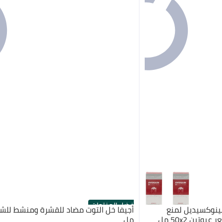
أفضل المنتجات
فارما افوجين مع 5% مينوكسيديل لمنع
تساقط الشعر وتعزيز نمو الشعر عبوتين 50x2 مل
مل