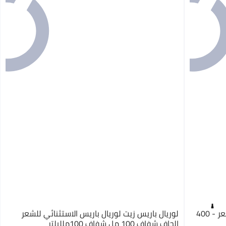
أجيفا خل التوت مضاد للقشرة ومنشط للشعر - 400
لوريال باريس زيت لوريال باريس الاستثنائي للشعر
الجاف شفاف 100 مل شفاف 100ملليلتر