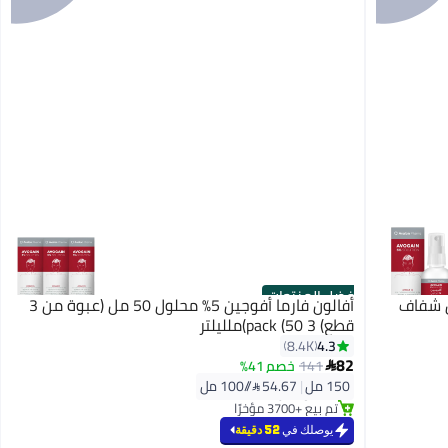
أفضل المنتجات
 أفوجين 5% للرجال شفاف
أفالون فارما أفوجين 5٪ محلول 50 مل (عبوة من 3
قطع) 3 pack (50)ملليلتر
4.3
8.4K
82
141
خصم 41%

#1 في معالجات تساقط الشعر
بتخلّص بسرعة
150 مل
|
54.67 /⁨/100 مل⁩
تم بيع +3700 مؤخرًا
#1 في معالجات تساقط الشعر
يوصلك في
52 دقيقة