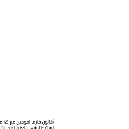

30.95

56
44%
يوصلك في
52 دقيقة

14.35

56
74%
أفالون 