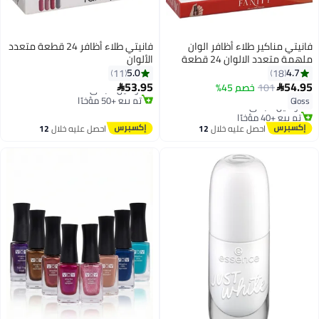
فانيتي مناكير طلاء أظافر الوان
فانيتي طلاء أظافر 24 قطعة متعدد
ملهمة متعدد الالوان 24 قطعة
الألوان
#9 في طلاء الأظافر
5.0
4.7
11
18
أقل سعر في 7 يوم
#12 في طلاء الأظافر
53.95
54.95
101
خصم 45%
توصيل مجاني


أقل سعر في 7 يوم
تم بيع +50 مؤخرًا
Gloss
توصيل مجاني
#9 في طلاء الأظافر
تم بيع +40 مؤخرًا
#12 في طلاء الأظافر
احصل عليه خلال
12
احصل عليه خلال
12
اغسطس
اغسطس