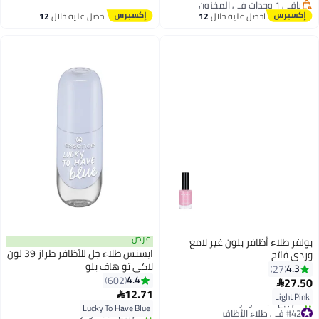
باقي 1 وحدات في المخزون
#33 في طلاء الأظافر
احصل عليه خلال
12
احصل عليه خلال
12
اغسطس
اغسطس
عرض
بولفر طلاء أظافر بلون غير لامع
ايسنس طلاء جل للأظافر طراز 39 لون
وردي فاتح
لاكي تو هاف بلو
4.3
27
4.4
602
27.50

57
12.71

Light Pink
Lucky To Have Blue
#42 في طلاء الأظافر