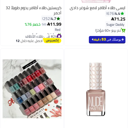
ايسي طلاء أظافر لامع شوغر دادي
كريستين طلاء أظافر يدوم طويلاً 32
أحمر
4.4
676
71.25
4.7
252

11.99
50
خصم 76%

Sugar Daddy
71
Red
تم بيع +60 مؤخرًا
تم بيع +60 مؤخرًا
#24 في طلاء الأظافر
توصيل مجاني
يوصلك في
53 دقيقة
احصل عليه خلال
12
تم بيع +40 مؤخرًا
اغسطس
#24 في طلاء الأظافر