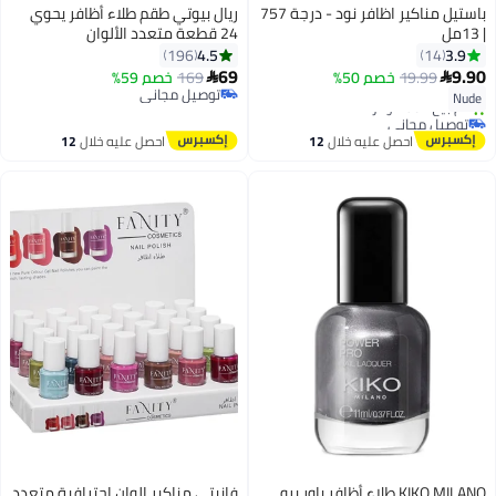
باستيل مناكير اظافر نود - درجة 757
ريال بيوتي طقم طلاء أظافر يحوي
| 13مل
24 قطعة متعدد الألوان
4.5
3.9
196
14
69
9.90
19.99
خصم 50%
169
خصم 59%


توصيل مجاني
Nude
توصيل مجاني
توصيل مجاني
باقي 3 وحدات في المخزون
احصل عليه خلال
12
احصل عليه خلال
12
تم بيع +50 مؤخرًا
اغسطس
اغسطس
توصيل مجاني
KIKO MILANO طلاء أظافر باور برو
فانيتي مناكير الوان احترافية متعدد