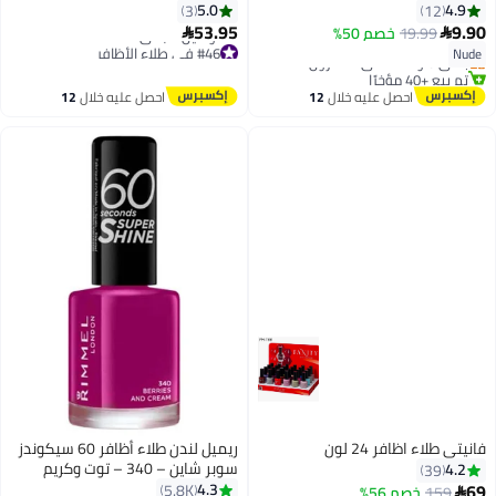
5.0
4.9
3
12
#27 في طلاء الأظافر
53.95
9.90
19.99
خصم 50%


توصيل مجاني
#46 في طلاء الأظافر
Nude
باقي 3 وحدات في المخزون
أقل سعر في 7 يوم
تم بيع +40 مؤخرًا
توصيل مجاني
#27 في طلاء الأظافر
احصل عليه خلال
12
احصل عليه خلال
12
#46 في طلاء الأظافر
اغسطس
اغسطس
فانيتي طلاء اظافر 24 لون
ريميل لندن طلاء أظافر 60 سيكوندز
سوبر شاين – 340 – توت وكريم
4.2
39
69
4.3
5.8K
#37 في طلاء الأظافر
159
خصم 56%
