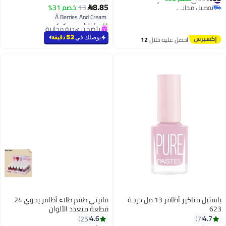
#22 في طلاء الأظافر
8.85
توصيل مجاني
13
خصم 31%

20
أقل سعر في 7 يوم
#37 في طلاء الأظافر
Â Berries And Cream
تم بيع +80 مؤخرًا
يتضمن هدية مجانية
#22 في طلاء الأظافر
يوصلك في
53 دقيقة
احصل عليه خلال
12
اغسطس
باستيل مناكير أظافر 13 مل درجة
فانيتي طقم طلاء أظافر يحوي 24
623
قطعة متعدد الألوان
4.6
4.7
25
7