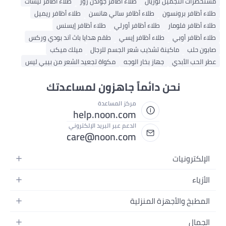
مستحضرات التجميل لوريال
طلاء أظافر جولدن روز
طلاء أظافر ليشات
طلاء أظافر برونسون
طلاء أظافر سالي هانسن
طلاء أظافر ريميل
طلاء أظافر فلومار
طلاء أظافر أورلي
طلاء أظافر إيسنس
طلاء أظافر أوبي
طلاء أظافر إيسي
طقم هدايا باث آند بودي وركس
صابون حلب
ماكينة تشذيب شعر الجسم للرجال
ميلك ميكب
عطر الحب الأبدي
جهاز بخار الوجه
مكواة تجعيد الشعر من بيبي ليس
نحن دائماً جاهزون لمساعدتك
مركز المساعدة
help.noon.com
الدعم عبر البريد الإلكتروني
care@noon.com
الإلكترونيات
الهواتف المتحركة
الأزياء
أجهزة التابلت
أحذية رياضية رجالية
المطبخ والأجهزة المنزلية
أجهزة الكمبيوتر المحمولة
أحذية رياضية نسائية
الأجهزة الكبيرة
التلفزيونات
الجمال