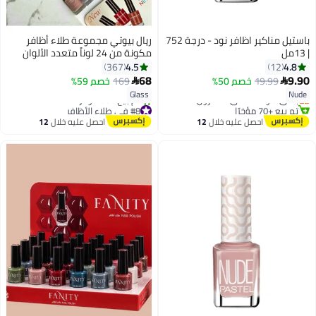
باستيل مناكير اظافر نود - درجة 752
ريال بيوتي مجموعة طلاء أظافر
| 13مل
مكونة من 24 لوناً متعدد الألوان
4.5
4.8
367
12
#16 في طلاء الأظافر
68
9.90
19.99
خصم 50%
169
خصم 59%


توصيل مجاني
Glass
Nude
باقي 5 وحدات في المخزون
تم بيع +70 مؤخرًا
#8 في طلاء الأظافر
#16 في طلاء الأظافر
توصيل مجاني
احصل عليه خلال
12
احصل عليه خلال
12
تم بيع +60 مؤخرًا
اغسطس
اغسطس
#8 في طلاء الأظافر