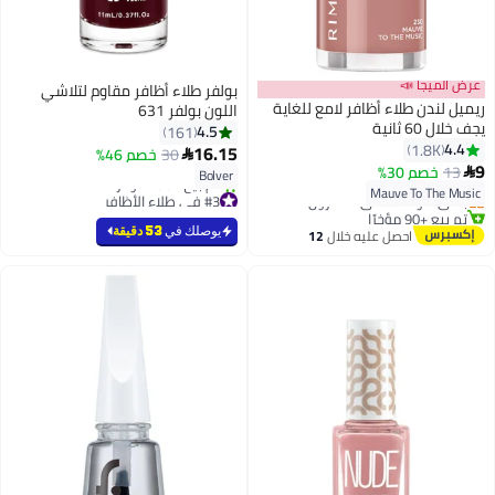
عرض الميجا 📣
بولفر طلاء أظافر مقاوم لتلاشي
ريميل لندن طلاء أظافر لامع للغاية
اللون بولفر 631
يجف خلال 60 ثانية
4.5
161
4.4
1.8K
16.15
30
خصم 46%

8
أقل سعر في 7 يوم
9
13
خصم 30%

Bolver
توصيل مجاني
Mauve To The Music
باقي 1 وحدات في المخزون
#3 في طلاء الأظافر
تم بيع +90 مؤخرًا
بتخلّص بسرعة
أقل سعر في 7 يوم
تم بيع +250 مؤخرًا
يوصلك في
53 دقيقة
احصل عليه خلال
12
#3 في طلاء الأظافر
اغسطس