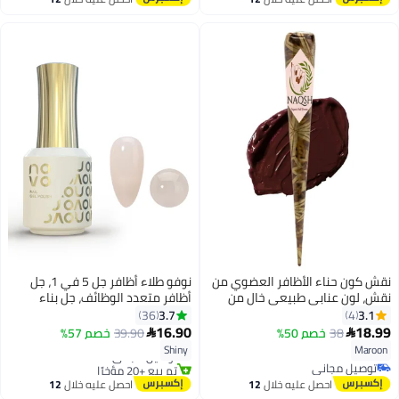
باقي 1 وحدات في المخزون
اغسطس
اغسطس
أقل سعر في 7 يوم
نقش كون حناء الأظافر العضوي من
نوفو طلاء أظافر جل 5 في 1، جل
نقش، لون عنابي طبيعي خالٍ من
أظافر متعدد الوظائف، جل بناء
المواد الكيميائية، لون يدوم طويلاً
وتقوية الأظافر المعالج بالأشعة
3.7
3.1
36
4
ولا يبهت، مناسب للوضوء، للأظافر
فوق البنفسجية وLED، جل أظافر
16.90
18.99
38
خصم 50%
39.90
خصم 57%


21
فقط، 16 غرام
يدوم طويلاً للاستخدام المنزلي - 15
Shiny
Maroon
توصيل مجاني
مل
توصيل مجاني
تم بيع +20 مؤخرًا
توصيل مجاني
توصيل مجاني
احصل عليه خلال
12
احصل عليه خلال
12
اغسطس
اغسطس