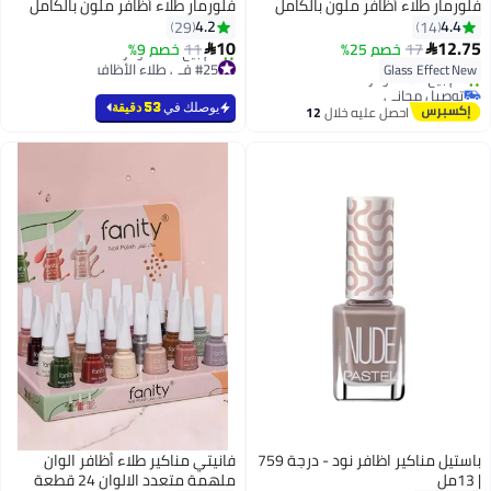
فلورمار طلاء أظافر ملون بالكامل
فلورمار طلاء أظافر ملون بالكامل
4.2
4.4
29
14
10
12.75
17
خصم 25%
11
خصم 9%


#25 في طلاء الأظافر
Glass Effect New
بتخلّص بسرعة
توصيل مجاني
تم بيع +40 مؤخرًا
باقي 4 وحدات في المخزون
يوصلك في
53 دقيقة
احصل عليه خلال
12
#25 في طلاء الأظافر
تم بيع +40 مؤخرًا
اغسطس
توصيل مجاني
باستيل مناكير اظافر نود - درجة 759
فانيتي مناكير طلاء أظافر الوان
| 13مل
ملهمة متعدد الالوان 24 قطعة