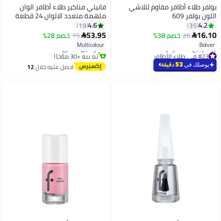
بولفر طلاء أظافر مقاوم لتلاشي
فانيتي مناكير طلاء أظافر الوان
اللون بولفر 609
ملهمة متعدد الالوان 24 قطعة
4.6
4.2
19
35
#32 في طلاء الأظافر
53.95
16.10
26
خصم 38%
75
خصم 28%


أقل سعر في 7 يوم
Multicolour
Bolver
توصيل مجاني
#23 في طلاء الأظافر
تم بيع +30 مؤخرًا
أقل سعر في 7 يوم
#32 في طلاء الأظافر
يوصلك في
53 دقيقة
احصل عليه خلال
12
تم بيع +50 مؤخرًا
اغسطس
#23 في طلاء الأظافر