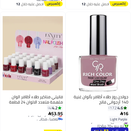
توصيل مجاني
احصل عليه خلال
12
احصل عليه خلال
12
اغسطس
اغسطس
جولدن روز طلاء أظافر بألوان غنية
فانيتي مناكير طلاء أظافر الوان
140 أرجواني فاتح
ملهمة متعدد الالوان 24 قطعة
4.2
4.6
4
172
53.95
16
أقل سعر في 7 يوم


توصيل مجاني
Light Purple
#29 في طلاء الأظافر
أقل سعر في 7 يوم
تم بيع +70 مؤخرًا
#29 في طلاء الأظافر
يوصلك في
53 دقيقة