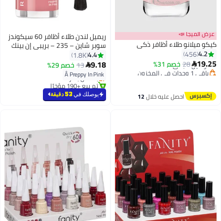
عرض الميجا 📣
ريميل لندن طلاء أظافر 60 سيكوندز
كيكو ميلانو طلاء أظافر ذكي
سوبر شاين – 235 – بريبي إن بينك
4.2
456
4.4
1.8K
#5 في طلاء الأظافر
19.25
9.18
28
توصيل مجاني
خصم 31%

13
خصم 29%

10
8
أقل سعر في 7 يوم
باقي 1 وحدات في المخزون
Â Preppy In Pink
بتخلّص بسرعة
توصيل مجاني
تم بيع +190 مؤخرًا
يتضمن هدية مجانية
يوصلك في
53 دقيقة
احصل عليه خلال
12
#5 في طلاء الأظافر
اغسطس