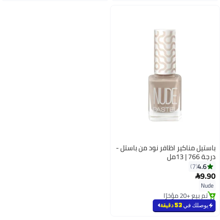
باستيل مناكير اظافر نود من باستل -
درجة 766 | 13مل
4.6
7
9.90

Nude
تم بيع +20 مؤخرًا
تم بيع +20 مؤخرًا
يوصلك في
53 دقيقة