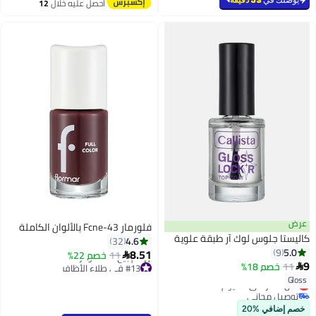
احصل عليه خلال
12
اغسطس
عرض
فلورمار Fcne-43 بالألوان الكاملة
كاليستا جلوس لوك آر طبقة علوية
4.6
32
5.0
9
8.51
11
خصم 22%

9
11
خصم 18%
#13 في طلاء الأظافر

أقل سعر في 7 يوم
Gloss
أقل سعر في 30 يوم
تم بيع +60 مؤخرًا
توصيل مجاني
#13 في طلاء الأظافر
أقل سعر في 30 يوم
خصم إضافي %20