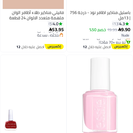
باستيل مناكير اظافر نود - درجة 756
فانيتي مناكير طلاء أظافر الوان
| 13مل
ملهمة متعدد الالوان 24 قطعة
#20 في طلاء الأظافر
4.0
4.3
5
13
أقل سعر في 7 يوم
#14 في طلاء الأظافر
53.95
9.90
19.99
خصم 50%
توصيل مجاني


توصيل مجاني
بتخلّص بسرعة
Nude
باقي 4 وحدات في المخزون
#20 في طلاء الأظافر
تم بيع +70 مؤخرًا
#14 في طلاء الأظافر
احصل عليه خلال
12
احصل عليه خلال
12
اغسطس
اغسطس