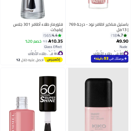
باستيل مناكير اظافر نود - درجة 769
فلورمار طلاء أظافر 301 جلاس
| 13مل
إيفيكت
4.4
4.7
565
18
10.35
9.90
13
خصم 20%


3
Glass Effect
Nude
#6 في طلاء الأظافر
#4 في طلاء الأظافر
بتخلّص بسرعة
توصيل مجاني
يوصلك في
53 دقيقة
احصل عليه خلال
12
تم بيع +140 مؤخرًا
تم بيع +270 مؤخرًا
اغسطس
#6 في طلاء الأظافر
#4 في طلاء الأظافر