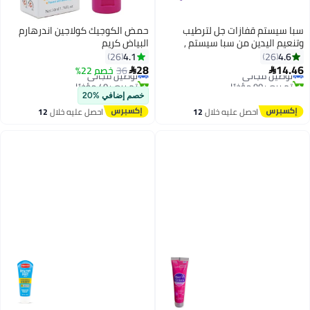
سبا سيستم قفازات جل لترطيب
حمض الكوجيك كولاجين اندرهارم
وتنعيم اليدين من سبا سيستم ,
البياض كريم
#10 في لوشن وكريمات القدم
بنفسجي
4.1
4.6
26
26
أقل سعر في 7 يوم
28
14.46
توصيل مجاني
36
خصم 22%
توصيل مجاني


تم بيع +90 مؤخرًا
تم بيع +40 مؤخرًا
#10 في لوشن وكريمات القدم
توصيل مجاني
خصم إضافي %20
احصل عليه خلال
12
احصل عليه خلال
12
اغسطس
اغسطس