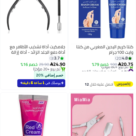
كنتا كريم اليدين المغربي من كنتا
جلامكيت أداة تشذيب الأظافر مع
وايت 100جرام
أداة دفع الجلد الزائد - أداة إزالة
الجلد الزائد - أداة قص الأظافر من
3.7
4.8
3
20
الفولاذ المقاوم للصدأ الاحترافية -
24.90
20.75
100
خصم 79%
29.90
خصم 16%


أداة قص الأظافر المتينة لتقليم
#4 في لوشن وكريمات القدم
تم بيع +20 مؤخرًا
توصيل مجاني
تم بيع +20 مؤخرًا
الأظافر والأظافر - أداة قص الأظافر
خصم إضافي %20
تم بيع +80 مؤخرًا
السوداء ، أداة دفع الأظافر الفنية ،
#4 في لوشن وكريمات القدم
يوصلك في
1 ساعة 6 دقيقة
احصل عليه خلال
12
أداة إزالة الأظافر
اغسطس