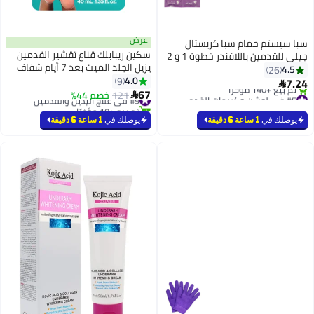
عرض
سبا سيستم حمام سبا كريستال
سكين ريبابلك قناع تقشير القدمين
جيلي للقدمين باللافندر خطوة 1 و 2
يزيل الجلد الميت بعد 7 أيام شفاف
من سبا سيستم - 100 جرام
4.5
26
40 جرام شفاف 40جرام
4.0
9
7.24

67
#5 في لوشن وكريمات القدم
#9 في علاج اليدين والقدمين
121
خصم 44%

بتخلّص بسرعة
تم بيع +10 مؤخرًا
تم بيع +140 مؤخرًا
#9 في علاج اليدين والقدمين
يوصلك في
1 ساعة 6 دقيقة
يوصلك في
1 ساعة 6 دقيقة
#5 في لوشن وكريمات القدم