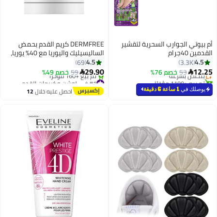
أم بيوتي الجوارب السحرية لتقشير
DERMFREE كريم القدم بحمض
القدمين 40جرام
الساليسيليك واليوريا مع 40% يوريا،
#1 في مستحضرات التقشير والنقع والأملاح
2% حمض ساليسيليك، يقشر ويمنع
4.5
4.5
69
3.3K
أقل سعر في 7 يوم
جفاف وتشقق الجلد على القدمين
29.90
12.25
53
بتخلّص بسرعة
خصم 76%
59
خصم 49%


واليدين، مرطب يزيل الكالو الميت
تم بيع +1100 مؤخرًا
#1 في لوشن وكريمات القدم
#1 في مستحضرات التقشير والنقع والأملاح
توصيل مجاني
يوصلك في
1 ساعة 6 دقيقة
احصل عليه خلال
12
تم بيع +160 مؤخرًا
اغسطس
#1 في لوشن وكريمات القدم