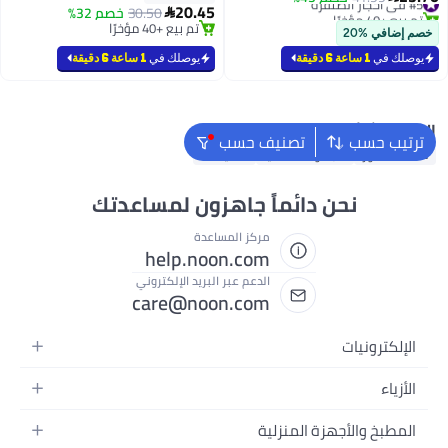
20.45
لمسامير الأظافر والجلد المتشقق
تم بيع +40 مؤخرًا
30.50
خصم 32%

#5 في أحجار الصنفرة
والخشن وأدوات العناية بالأقدام
تم بيع +40 مؤخرًا
خصم إضافي %20
تم بيع +40 مؤخرًا
يوصلك في
1 ساعة 6 دقيقة
يوصلك في
1 ساعة 6 دقيقة
البحث الشائع
ترتيب حسب
تصنيف حسب
محلات عطور
مجموعات هدايا
هدايا لها
نحن دائماً جاهزون لمساعدتك
مركز المساعدة
help.noon.com
الدعم عبر البريد الإلكتروني
care@noon.com
الإلكترونيات
الهواتف المتحركة
الأزياء
أجهزة التابلت
أحذية رياضية رجالية
المطبخ والأجهزة المنزلية
أجهزة الكمبيوتر المحمولة