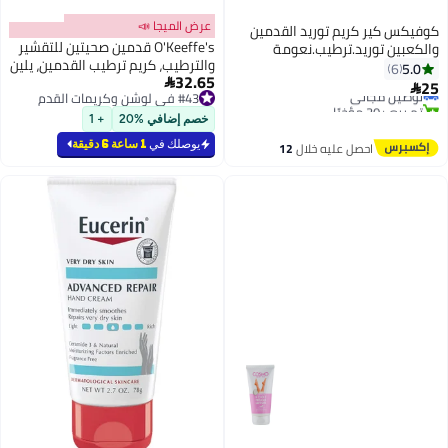
عرض الميجا 📣
كوفيكس كير كريم توريد القدمين
O'Keeffe's قدمين صحيتين للتقشير
والكعبين توريد.ترطيب.نعومة
والترطيب، كريم ترطيب القدمين، يلين
60ملي
5.0
6
32.65
ويصلح القدمين الجافة المتشققة،

25
توصيل مجاني

#43 في لوشن وكريمات القدم
48 ساعة من الترطيب، 85g/3oz،
تم بيع +30 مؤخرًا
#43 في لوشن وكريمات القدم
أنبوب، (عبوة من 1)
توصيل مجاني
خصم إضافي %20
+ 1
يوصلك في
1 ساعة 6 دقيقة
احصل عليه خلال
12
اغسطس