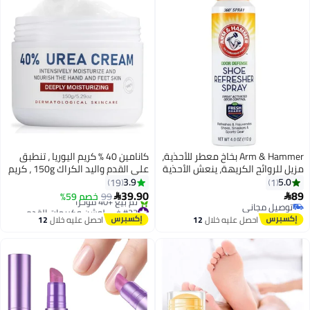
Arm & Hammer بخاخ معطر للأحذية،
كانامين 40 ٪ كريم اليوريا ، تنطبق
مزيل للروائح الكريهة، ينعش الأحذية
على القدم واليد الكراك 150g ، كريم
والأدوات الرياضية - 113 غرام
اليوريا ، كريم ترطيب الجلد الجاف ،
3.9
5.0
19
1
Descal وكيل ، القدم واليد لوسيون
39.90
89
99
خصم 59%


الرعاية ، وتغذية وتليين الجلد كريم
توصيل مجاني
#23 في لوشن وكريمات القدم
توصيل مجاني
إصلاح كعب
توصيل مجاني
احصل عليه خلال
12
احصل عليه خلال
12
تم بيع +40 مؤخرًا
اغسطس
اغسطس
#23 في لوشن وكريمات القدم