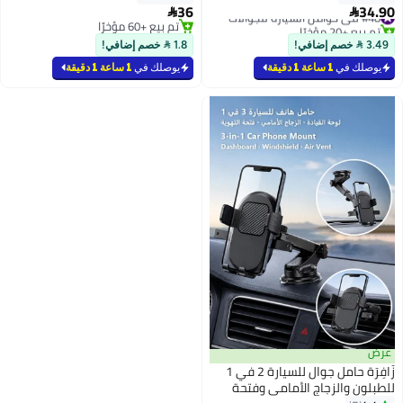
سيارة عالمي مناسب لأجهزة
36

iPhone وAndroid وجميع الهواتف
تم بيع +60 مؤخرًا
تم بيع +60 مؤخرًا
الذكية، أسود داكن
1.8  خصم إضافي!
يوصلك في
1 ساعة 1 دقيقة
زَافِرَة حامل جوال للسيارة 2 في 1
فتحة