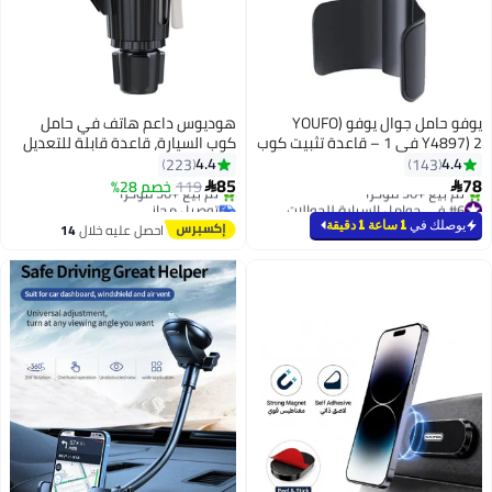
يوفو (YOUFO
هوديوس داعم هاتف في حامل
عدة تثبيت كوب
كوب السيارة، قاعدة قابلة للتعديل
معدني،
(2.5"-4.1") - داعم هاتف عالمي
4.4
223
 للتمدد
للسيارات، قابل لتعديل الارتفاع
85
119
خصم 28%

والزاوية
توصيل مجاني
باقي 1 وحدات في المخزون
احصل عليه خلال
14
تم بيع +30 مؤخرًا
اغسطس
توصيل مجاني