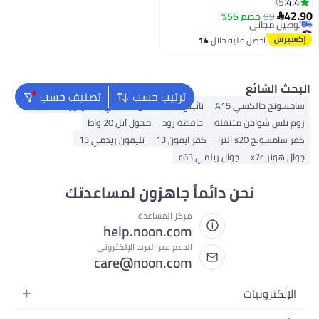
قوي
زاز
وسامسونج وشاومي وهواتف 4.7–
ترتيب حسب
تصنيف حسب
اثينج 2A
شاحن لاسلكي
هونور V3 ماجيك
حافظة رود
محول آبل 20 واط
ر ايفون 13
تليفون ريدمي 13
c63
اً جاهزون لمساعدتك
مركز المساعدة
help.noon.com
الدعم عبر البريد الإلكتروني
care@noon.com