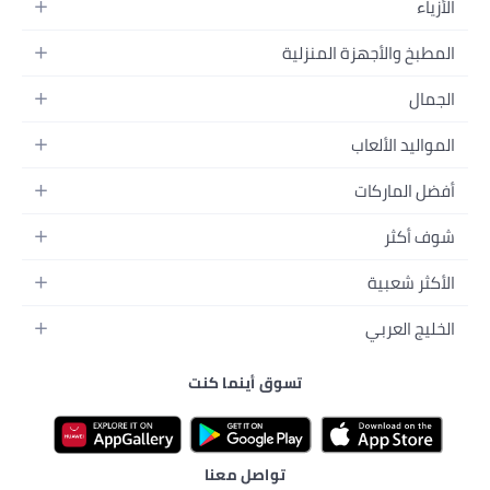
زلية
ولة
تدريب
الغذائية
واء الطلق
ون
تسوق أينما كنت
تواصل معنا