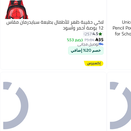
Unic
لاكي حقيبة ظهر للأطفال بطبعة سبايدرمان مقاس
Pencil P
12 بوصة أحمر وأسود
#18 في حقائب الظهر للأطفال
for Sch
4.5
257
أقل سعر في 30 يوم
35
75.84
خصم 53%
توصيل مجاني

تم بيع +40 مؤخرًا
#18 في حقائب الظهر للأطفال
خصم 20% إضافي