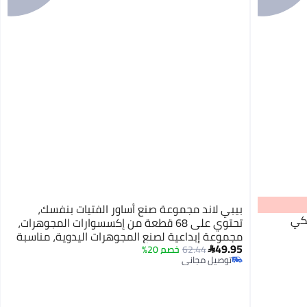
بيبي لاند مجموعة صنع أساور الفتيات بنفسك،
يكي
تحتوي على 68 قطعة من إكسسوارات المجوهرات،
مجموعة إبداعية لصنع المجوهرات اليدوية، مناسبة
49.95
كهدية في أعياد الميلاد والمناسبات، معبأة في
62.44
خصم 20%

توصيل مجاني
صندوق هدايا
توصيل مجاني