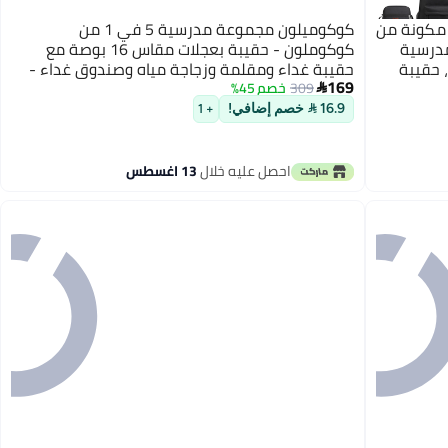
مكونة من
كوكوميلون مجموعة مدرسية 5 في 1 من
مدرسية
كوكوملون - حقيبة بعجلات مقاس 16 بوصة مع
 حقيبة
حقيبة غداء ومقلمة وزجاجة مياه وصندوق غداء -
169
ظهر
أزرق
309
خصم 45%

16.9  خصم إضافي!
+ 1
احصل عليه خلال
13 اغسطس