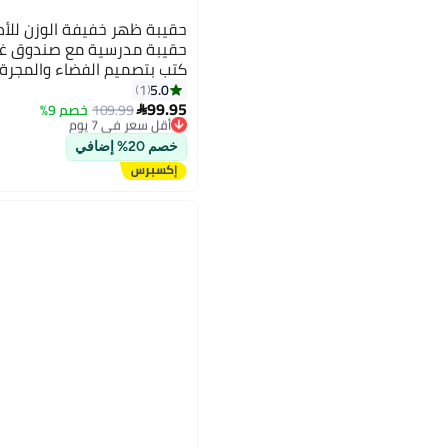
حقيبة ظهر خفيفة الوزن للأطف
حقيبة مدرسية مع صندوق غد
كتب بتصميم الفضاء والمجرة 
المدرسة والروضة والمدرسة ال
5.0
1
99.95
109.99
خصم 9%
أقل سعر في 7 يوم

توصيل مجاني
أقل سعر في 7 يوم
خصم 20% إضافي