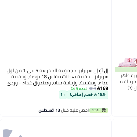
إل أو إل سربرايز! مجموعة المدرسة 5 في 1 من لول
قيبة ظهر
سربرايز - حقيبة بعجلات مقاس 18 بوصة، وحقيبة
مرحلة ما
غداء، ومقلمة، وزجاجة مياه، وصندوق غداء - وردي
 (د)
169
309
خصم 45%

16.9  خصم إضافي!
+ 1
احصل عليه خلال
13 اغسطس