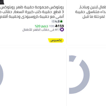
ال (بنين وبنات)،
روبلوكس مجموعة حقيبة ظهر روبلوكس 
اء متناسق، حقيبة
3 قطع، حقيبة كتب كبيرة السعة، حقائب 
لمرحلة ما قبل
أنمي مع حقيبة كروسبودي وحقيبة أقلام،
ابتدائية
ظهر كرتونية للكمبيوتر المحمول، حقائب 
4.8
8
159
كاواي للطلاب والأولاد والبنات
199
خصم 20%
#17 في حقائب الظهر للأطفال

توصيل مجاني
#17 في حقائب الظهر للأطفال