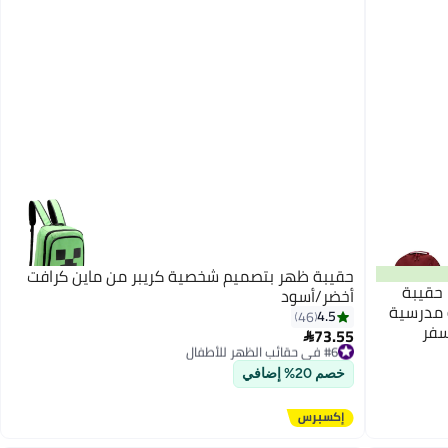
حقيبة ظهر بتصميم شخصية كريبر من ماين كرافت
فرس حقيبة مدرسية كلاسيكية GO 2، حقيبة
أخضر/أسود
 مدرسية
4.5
46
سفر
73.55
#6 في حقائب الظهر للأطفال

توصيل مجاني
#6 في حقائب الظهر للأطفال
خصم 20% إضافي