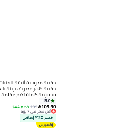
حقيبة ظهر عصرية مزينة بالدل
مجموعة كاملة تضم مقلمة و
صغيرة للطالبات المراهقات
5.0
1
109.90
199
خصم 44%
أقل سعر في 7 يوم

توصيل مجاني
أقل سعر في 7 يوم
خصم 20% إضافي