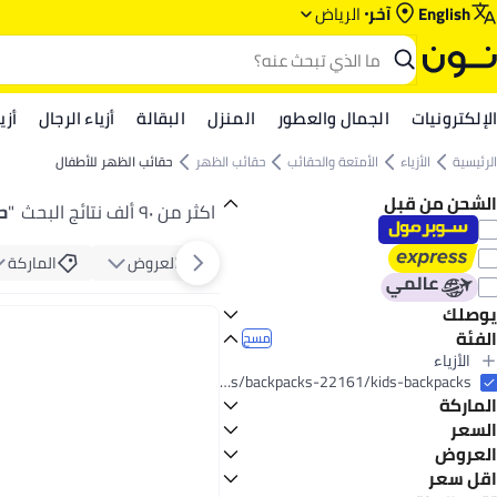
English
آخر
الرياض‎‎
الإلكترونيات
الجمال والعطور
المنزل
البقالة
أزياء الرجال
أزي
الرئيسية
الأزياء
الأمتعة والحقائب
حقائب الظهر
حقائب الظهر للأطفال
الشحن من قبل
اكثر من ٩٠ ألف نتائج البحث
"
ح
العروض
الماركة
يوصلك
الفئة
اليوم
مسح
الأزياء
الكل الأزياء
fashion/luggage-and-bags/backpacks-22161/kids-backpacks
الماركة
الأمتعة والحقائب
الكل الأمتعة والحقائب
السعر
حقائب الظهر
العروض
إلى
عرض التنائج
حقائب اليد
الكل حقائب الظهر
كونفرس
عرض
اقل سعر
الكل حقائب اليد
حقائب الظهر للأطفال
سكيب هوب