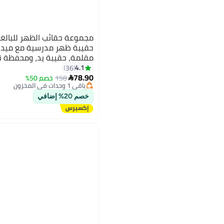
حقيبة ظهر مدرسية مع ميدالي
مقلمة، حقيبة يد، ومحفظة نق
#19 في حقائب الظهر للأطفال
4.1
36
توصيل مجاني
78.90
158
خصم 50%
باقي 1 وحدات في المخزون

تم بيع +10 مؤخرًا
#19 في حقائب الظهر للأطفال
خصم 20% إضافي