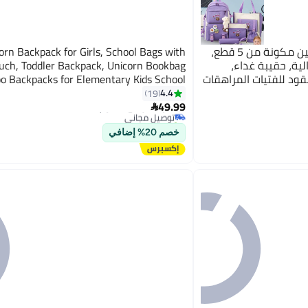
مجموعة حقائب الظهر للبالغين مكونة من 5 قطع،
orn Backpack for Girls, School Bags with
ة، حقيبة غداء،
ouch, Toddler Backpack, Unicorn Bookbag
ود للفتيات المراهقات
oo Backpacks for Elementary Kids School
#13 في حقائب الظهر للأطفال
Bookbags
4.4
19
أقل سعر في 30 يوم
49.99
توصيل مجاني

تم بيع +20 مؤخرًا
#13 في حقائب الظهر للأطفال
خصم 20% إضافي