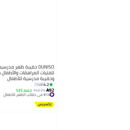
DUNISO حقيبة ظهر مدر
للفتيات المراهقات والأطفال وا
وحقيبة مدرسية للأطفال
4.2
148
3
92
143.25
خصم 35%
#14 في حقائب الظهر للأطفال

توصيل مجاني
#14 في حقائب الظهر للأطفال