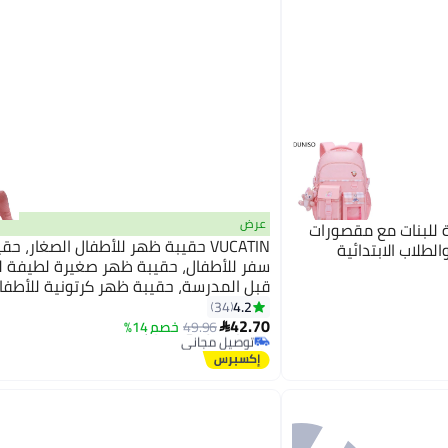
عرض
سية للبنات مع مقصورات
VUCATIN حقيبة ظهر للأطفال الصغار، ح
لطلاب الابتدائية
سفر للأطفال، حقيبة ظهر صغيرة لطيفة ل
قبل المدرسة، حقيبة ظهر كرتونية للأطفال
4
#21 في حقائب الظهر للأطفال
4.2
34
أقل سعر في 30 يوم
42.70
49.96
خصم 14%
توصيل مجاني

باقي 2 وحدات في المخزون
#21 في حقائب الظهر للأطفال