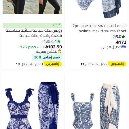
عرض
2pcs one piece swimsuit lace up
رويس بدلة سباحة نسائية محافظة
swimsuit skirt swimsuit se
#14 في البوركيني
قطعة واحدة، بدلة سباحة
5.0
2
أقل سعر في 30 يوم
للمسلمات بحاشية مكشكشة،
4.4
439
17
توصيل مجاني

6
بنطلون بأكمام طويلة، ملابس
102.59
توصيل مجاني
413
بتخلّص بسرعة
خصم 75%

شاطئ للسيدات، فستان تزلج على
توصيل مجاني
تم بيع +80 مؤخرًا
#14 في البوركيني
الأمواج واقي من الشمس، ملابس
خصم إضافي %20
عربية، أسود خالص
احصل عليه خلال
13
احصل عليه خلال
13
اغسطس
اغسطس