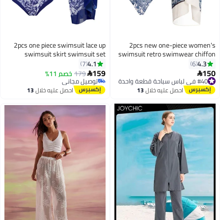
2pcs one piece swimsuit lace up
2pcs new one-piece women's
swimsuit skirt swimsuit set
swimsuit retro swimwear chiffo
beach skirt swimsuit sui
4.1
4.3
7
6
159
15
#40 في لباس سباحة قطعة واحدة
179
خصم 11%


توصيل مجاني
توصيل مجاني
#40 في لباس سباحة قطعة واحدة
توصيل مجاني
احصل عليه خلال
13
احصل عليه خلال
13
اغسطس
اغسطس