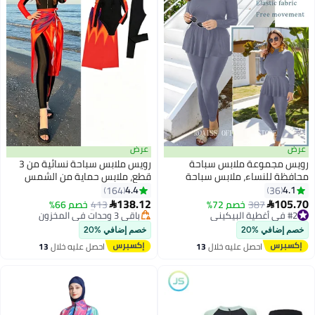
عرض
عرض
ويس مجموعة ملابس سباحة
رويس ملابس سباحة نسائية من 3
#9 في ملابس السباحة
حافظة للنساء، ملابس سباحة
قطع، ملابس حماية من الشمس
أقل سعر في 7 يوم
سلامية بحواف مكشكشة، بنطلون
للشاطئ، ملابس سباحة محتشمة
4.4
4.1
164
36
توصيل مجاني
باحة، غطاء رأس، ملابس شاطئ
للسيدات بأكمام طويلة، عناصر
138.12
105.7
#2 في أغطية البيكيني
387
خصم 72%
باقي 3 وحدات في المخزون
413
خصم 66%


لنساء، تنورة، فستان بيكيني، غطاء
مطبوعة بألوان متباينة في بدلة
توصيل مجاني
تم بيع +20 مؤخرًا
#2 في أغطية البيكيني
ربي، غطاء خصر مرتفع، رمادي نقي
#9 في ملابس السباحة
السباحة، طرق تنسيق متعددة،
خصم إضافي %20
خصم إضافي %20
باللون الأسود والبرتقالي.
احصل عليه خلال
13
احصل عليه خلال
13
اغسطس
اغسطس