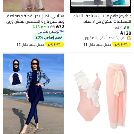
Joychic طقم ملابس سباحة للنساء
ستايلي بنطال بحر بقصة فضفاضة
المسلمات مكون من 3 قطع،
وتفاصيل بارزة الملمس بنقش ورق
72
اجوال مريح وحماية من الشمس
83
شجر جاكار
خصم 13%
4.3

63
توصيل مجاني
أكمام طويلة وسحاب للإغلاق،
12

2
9
توصيل مجاني
لابس سباحة خفيفة الوزن للشاطئ
#23 في البوركيني
خصم إضافي %20
اللون الرمادي
توصيل مجاني
احصل عليه خلال
13
احصل عليه خلال
14
باقي 3 وحدات في المخزون
اغسطس
اغسطس
#23 في البوركيني