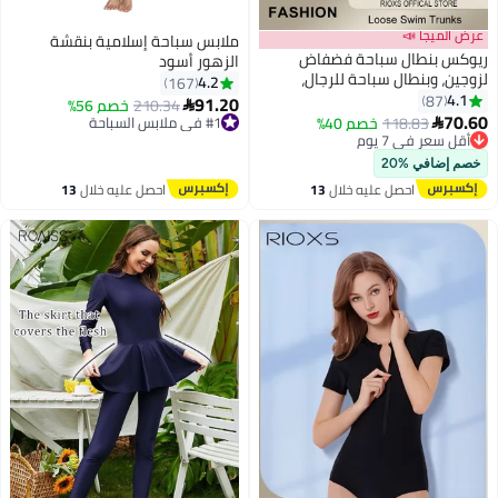
عرض الميجا 📣
ملابس سباحة إسلامية بنقشة
يوكس بنطال سباحة فضفاض
الزهور أسود
زوجين، وبنطال سباحة للرجال،
4.2
167
بنطال شاطيء للنساء، وبنطال
4.1
87
91.20
#1 في ملابس السباحة
210.34
خصم 56%

5
4
باحة جاف، وبنطال سباحة مزخرف
70.6
أقل سعر في 7 يوم
118.83
خصم 40%
توصيل مجاني

توصيل مجاني
باقي 1 وحدات في المخزون
أقل سعر في 7 يوم
تم بيع +50 مؤخرًا
خصم إضافي %20
#1 في ملابس السباحة
احصل عليه خلال
13
احصل عليه خلال
13
اغسطس
اغسطس