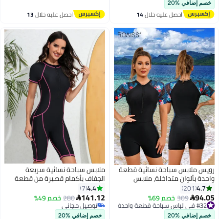
توصيل مجاني
#7 في البوركيني
من الشمس بدلة غوص بدلة ركوب
خصم إضافي %20
الأمواج
احصل عليه خلال
14
احصل عليه خلال
13
اغسطس
اغسطس
ويس ملابس سباحة نسائية قطعة
ملابس سباحة نسائية سريعة
احدة بألوان متداخلة، ملابس
الجفاف بأكمام قصيرة من قطعة
باحة بأكمام قصيرة، ملابس
واحدة | ملابس سباحة واقية من
4.4
4.7
7
201
اطئ محتشمة، ملابس سباحة
الشمس بأكمام قصيرة | ملابس
141.12
94.0
#32 في لباس سباحة قطعة واحدة
309
خصم 69%
280
خصم 49%


ياضية، جمبسوت مريح وجيد
سباحة رياضية سريعة الجفاف من
توصيل مجاني
توصيل مجاني
بتخلّص بسرعة
لتهوية، بنقشة زهور حمراء
توصيل مجاني
قطعة واحدة للشاطئ وحمام
خصم إضافي %20
خصم إضافي %20