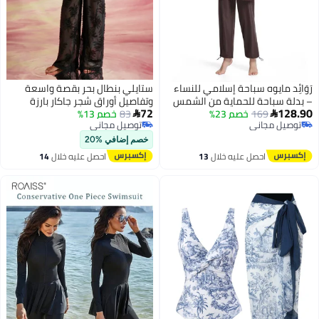
َوَائِد مايوه سباحة إسلامي للنساء
ستايلي بنطال بحر بقصة واسعة
 بدلة سباحة للحماية من الشمس
وتفاصيل أوراق شجر جاكار بارزة
72
128.9
169
خصم 23%
83
الملمس
خصم 13%


توصيل مجاني
توصيل مجاني
2
3
توصيل مجاني
توصيل مجاني
خصم إضافي %20
احصل عليه خلال
13
احصل عليه خلال
14
اغسطس
اغسطس