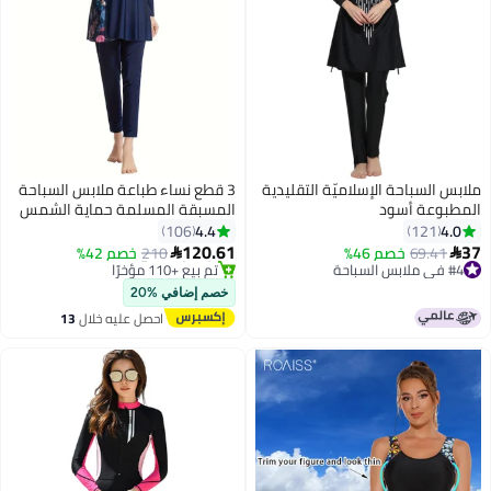
لابس السباحة الإسلاميّة التقليدية
3 قطع نساء طباعة ملابس السباحة
لمطبوعة أسود
المسبقة المسلمة حماية الشمس
حماية ملابس السباحة سراويل
4.4
4.0
106
121
السباحة كاب السيدات شاطئ البحر
120.61
3
#4 في ملابس السباحة
69.41
خصم 46%
210
خصم 42%


تنورة بيكيني لباس الملابس العربية
تم بيع +30 مؤخرًا
#8 في البوركيني
#4 في ملابس السباحة
توصيل مجاني
خصم إضافي %20
تم بيع +110 مؤخرًا
احصل عليه خلال
13
#8 في البوركيني
اغسطس