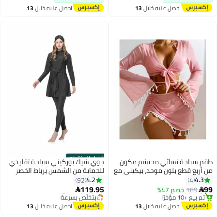
تم بيع +10 مؤخرًا
السباحة
احصل عليه خلال
13
احصل عليه خلال
13
#32 في لباس سباحة قطعة واحدة
اغسطس
اغسطس
أفضل المنتجات
قم سباحة نسائي محتشم مكون
جوي شيك بوركيني سباحة تقليدي
ن أربع قطع بلون موحد، بيكيني مع
للحماية من الشمس برباط الخصر
طاء شبكي مزين بالشرابات وتنورة
4.2
4.3
92
4
صيرة، ملابس شاطئ للعطلات
119.95
9
189
خصم 47%


#1 في أطقم البيكيني
#2 في البوركيني
توصيل مجاني
توصيل مجاني
احصل عليه خلال
13
احصل عليه خلال
13
تم بيع +10 مؤخرًا
بتخلّص بسرعة
اغسطس
اغسطس