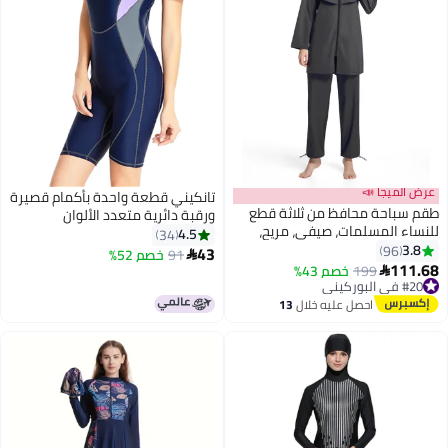
عرض الميجا 📣
تانكيني قطعة واحدة بأكمام قصيرة
قم سباحة محافظ من ثلاثة قطع
ورقبة دائرية متعدد الألوان
لنساء المسلمات، صيفي، مريح،
4.5
34
ضاد للأشعة فوق البنفسجية،
3.8
96
43
91
خصم 52%

2
أكمام طويلة وسحّاب، ملابس
111.6
#20 في البوركيني
199
خصم 43%

اطئية خفيفة الوزن...
أقل سعر في 30 يوم
توصيل مجاني
احصل عليه خلال
13
باقي 1 وحدات في المخزون
اغسطس
#20 في البوركيني