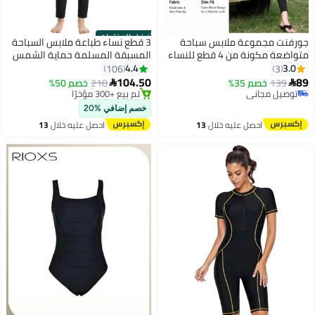
أفضل المنتجات
ورفنت مجموعة ملابس سباحة
3 قطع نساء طباعة ملابس السباحة
متواضعة مكونة من 4 قطع للنساء
المسبقة المسلمة حماية الشمس
تضمن ملابس السباحة وتنورة
حماية ملابس السباحة سراويل
4.4
3.0
106
3
باحة وشورت سباحة وقميص
السباحة كاب السيدات شاطئ البحر
104.50
8
139
خصم 35%
210
خصم 50%


باحة واقٍ من الأشعة فوق
تنورة بيكيني لباس الملابس العربية
توصيل مجاني
#1 في البوركيني
توصيل مجاني
لبنفسجية وتصميم أنيق للتحكم في
توصيل مجاني
خصم إضافي %20
تم بيع +300 مؤخرًا
لبطن مثالي لركوب الأمواج
احصل عليه خلال
13
احصل عليه خلال
13
#1 في البوركيني
السباحة
اغسطس
اغسطس