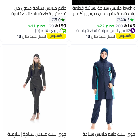
Joychic ملابس سباحة نسائية قطعة
طقم ملابس سباحة مكون من
احدة مرقعة بسحاب صيفي بأكمام
قطعتين قطعة واحدة مع تنورة
ويلة سريعة الجفاف قابلة للتنفس
بأربطة
5.0
4.3
7
34
لحماية من الشمس بدلة غوص
159
14
#2 في لباس سباحة قطعة واحدة
200
خصم 27%
179
خصم 11%


لابس ركوب الأمواج للرياضات
توصيل مجاني
#14 في لباس سباحة قطعة واحدة
باقي 4 وحدات في المخزون
لخارجية والشاطئ باللون الأسود
توصيل مجاني
احصل عليه خلال
13
احصل عليه خلال
13
تم بيع +30 مؤخرًا
تم بيع +10 مؤخرًا
اغسطس
اغسطس
#2 في لباس سباحة قطعة واحدة
#14 في لباس سباحة قطعة واحدة
وي شيك طقم ملابس سباحة
جوي شيك ملابس سباحة إسلامية
#3 في البوركيني
#4 في البوركيني