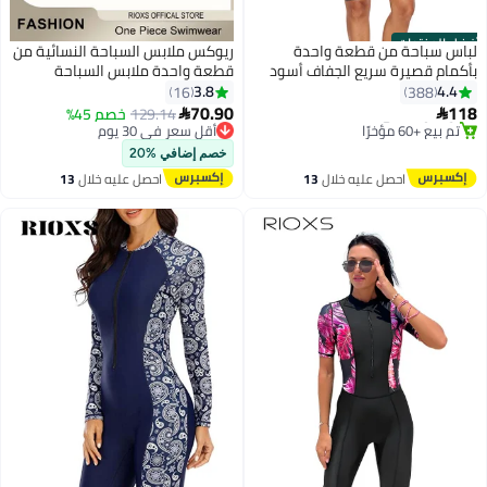
فضل المنتجات
باس سباحة من قطعة واحدة
ريوكس ملابس السباحة النسائية من
أكمام قصيرة سريع الجفاف أسود
قطعة واحدة ملابس السباحة
البكيني للتحكم في البطنبدلة
3.8
4.4
16
388
استحمام مربعة مكشكشة مع
70.90
11
أقل سعر في 30 يوم
129.14
خصم 45%


5
أشرطة وحمالة صدر مبطنة قابلة
#1 في لباس سباحة قطعة واحدة
توصيل مجاني
توصيل مجاني
أقل سعر في 30 يوم
للإزالة لقضاء عطلة الشاطئ وشهر
خصم إضافي %20
تم بيع +60 مؤخرًا
العسل وحفلات حمام السباحة
احصل عليه خلال
13
احصل عليه خلال
13
#1 في لباس سباحة قطعة واحدة
والصيف وركوب الأمواج والتمارين
اغسطس
اغسطس
الرياضية المائية واليوجا على شاطئ
البحر والعطلات تسمير البشرة
والهروب الاستوائي، أسود