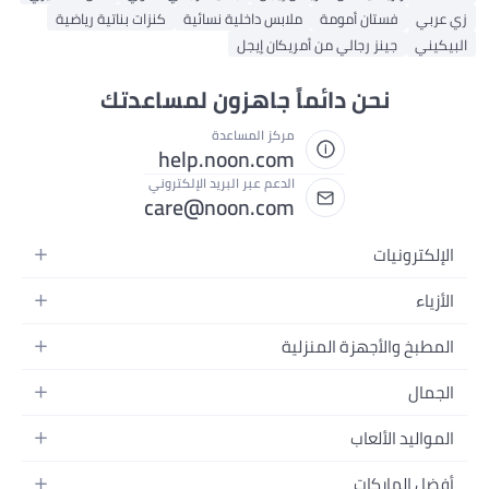
زي عربي
فستان أمومة
ملابس داخلية نسائية
كنزات بناتية رياضية
البيكيني
جينز رجالي من أمريكان إيجل
نحن دائماً جاهزون لمساعدتك
مركز المساعدة
help.noon.com
الدعم عبر البريد الإلكتروني
care@noon.com
الإلكترونيات
الهواتف المتحركة
الأزياء
أجهزة التابلت
أحذية رياضية رجالية
المطبخ والأجهزة المنزلية
أجهزة الكمبيوتر المحمولة
أحذية رياضية نسائية
الأجهزة الكبيرة
التلفزيونات
الجمال
الساعات
الأجهزة الصغيرة
سماعات الرأس
العطور
حقائب الظهر
المواليد الألعاب
التخزين
أجهزة الألعاب
العناية بالبشرة
حقائب اليد
أثاث الأطفال
الأثاث
أفضل الماركات
إكسسوارات الجوال