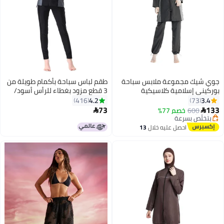
وي شيك مجموعة ملابس سباحة
طقم لباس سباحة بأكمام طويلة من
وركيني إسلامية كلاسيكية
3 قطع مزود بغطاء للرأس أسود/
ضفاضة
رمادي
4.2
3.4
416
73
73
13
600
خصم 77%


5
#11 في البوركيني
توصيل مجاني
احصل عليه خلال
13
بتخلّص بسرعة
اغسطس
#11 في البوركيني