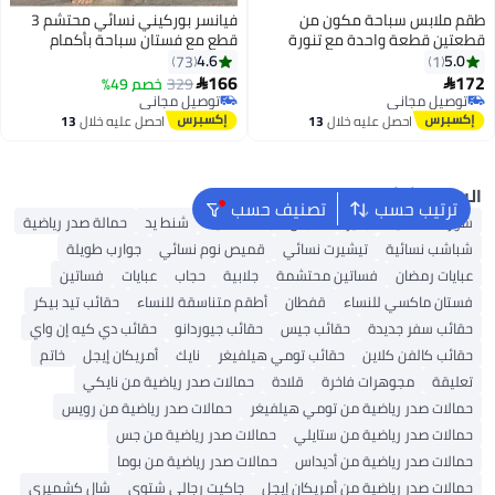
قم ملابس سباحة مكون من
فيانسر بوركيني نسائي محتشم 3
طعتين قطعة واحدة مع تنورة
قطع مع فستان سباحة بأكمام
أربطة
طويلة وبنطال سباحة طويل وغطاء
4.6
5.0
73
1
رأس سباحة مقاوم للماء | ملابس
166
17
329
خصم 49%


10
سباحة إسلامية سريعة الجفاف
توصيل مجاني
توصيل مجاني
توصيل مجاني
توصيل مجاني
بحماية من أشعة الشمس UV
احصل عليه خلال
13
احصل عليه خلال
13
اغسطس
اغسطس
البحث الشائع
ترتيب حسب
تصنيف حسب
شورتات نسائية
بلايز
ملابس سباحة نسائية
شنط يد
حمالة صدر رياضية
شباشب نسائية
تيشيرت نسائي
قميص نوم نسائي
جوارب طويلة
عبايات رمضان
فساتين محتشمة
جلابية
حجاب
عبايات
فساتين
فستان ماكسي للنساء
قفطان
أطقم متناسقة للنساء
حقائب تيد بيكر
حقائب سفر جديدة
حقائب جيس
حقائب جيوردانو
حقائب دي كيه إن واي
حقائب كالفن كلاين
حقائب تومي هيلفيغر
نايك
أمريكان إيجل
خاتم
تعليقة
مجوهرات فاخرة
قلادة
حمالات صدر رياضية من نايكي
حمالات صدر رياضية من تومي هيلفيغر
حمالات صدر رياضية من رويس
حمالات صدر رياضية من ستايلي
حمالات صدر رياضية من جس
حمالات صدر رياضية من أديداس
حمالات صدر رياضية من بوما
حمالات صدر رياضية من أمريكان إيجل
جاكيت رجالي شتوي
شال كشميري