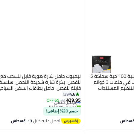
بريما ملف مخرم شفاف A4 علبة 100 حبة سماكة 5
نيمبوت حامل شارة هوية قابل للسحب مع 
ميكرون، مثقوب جانبيا للتثبيت في ملفات 3 خواتم،
للفصل، بكرة شارة شديدة التحمل، سلسلة 
اف A4 عملي لتنظيم المستندات
قابلة للفصل، حامل بطاقات السفن السياحي
للممرضات والمعلمين وموظفي الامن للن
4.6
39
29.95
والرجال
32
6% OFF
توصيل مجاني

تم بيع +80 مؤخرًا
توصيل مجاني
خصم 20% إضافي!
احصل عليه خلال
13 اغسطس