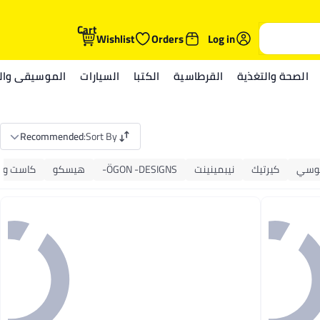
Cart
Wishlist
Orders
Log in
الصحة والتغذية
القرطاسية
الكتبا
السيارات
الموسيقى والم
Recommended
:
Sort By
وسي
كيرتيك
نيبمينينت
ÖGON -DESIGNS-
هيسكو
كاست وي