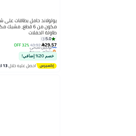
يولولاند حامل بطاقات على ش
مكون من 6 قطع، مشبك
طاولة الحفلات
5.0
3
29.57
43.92
توصيل مجاني
32% OFF

بتخلّص بسرعة
توصيل مجاني
خصم 20% إضافي!
احصل عليه خلال
13 اغسطس