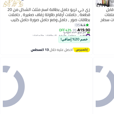
ن 4 شبكات قابل
زي جي تريو حامل بطاقة اسم مثلث الشكل من 20
لفات
قطعة ، حاملات أرقام طاولة زفاف صغيرة ، حاملات
ات سطح
بطاقات صور ، حامل وضع حامل صورة حامل كليب
 والمكتب
حامل لحفلة الذكرى السنوية المركزية (ذهبي)
4.4
35
19.90
43% OFF
35

#9 في حوامل وأرفف البطاقات والملفات
توصيل مجاني
خصم 20% إضافي!
تم بيع +20 مؤخرًا
#9 في حوامل وأرفف البطاقات والملفات
احصل عليه خلال
13 اغسطس