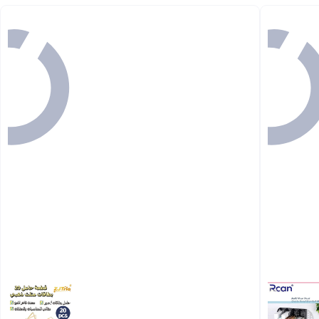
Back

29.50
يوصلك في
57 دقيقة

29.50