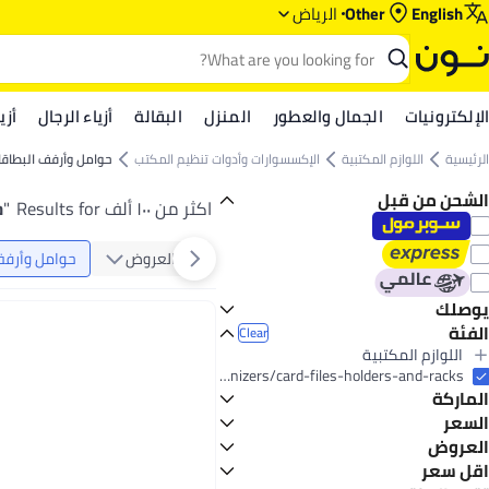
English
Other
الرياض‎‎
الإلكترونيات
الجمال والعطور
المنزل
البقالة
أزياء الرجال
أزي
الرئيسية
اللوازم المكتبية
الإكسسوارات وأدوات تنظيم المكتب
حوامل وأرفف البطاقا
الشحن من قبل
اكثر من ١٠٠ ألف Results for
"
ح
العروض
حوامل وأرفف
يوصلك
الفئة
اليوم
Clear
اللوازم المكتبية
All اللوازم المكتبية
office-supplies/desk-accessories-and-workspace-organizers/card-files-holders-and-racks
الماركة
الإكسسوارات وأدوات تنظيم المكتب
All الإكسسوارات وأدوات تنظيم المكتب
السعر
حوامل وأرفف البطاقات والملفات
العروض
GO
TO
Generic
عرض
اقل سعر
فولكيت