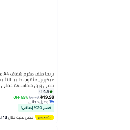
حامي ورق شف
والوثائق اليومية — بريما
4.5
2
19.99
69% OFF
64.70

توصيل مجاني
توصيل مجاني
خصم 20% إضافي!
احصل عليه خلال
13 اغسطس