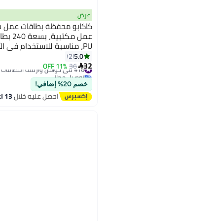
عرض
كاكابو محفظة بطاقات عمل 
عمل مكت
PU، مناسبة للاستخدام في ال
والمكاتب، وبطاقات الطلاب ال
5.0
2
32
العضوية، وبطاقات البنوك، وب
#16 في حوامل وأرفف البطاقات والملفات
36
11% OFF

توصيل مجاني
#16 في حوامل وأرفف البطاقات والملفات
خصم 20% إضافي!
احصل عليه خلال
13 اغسطس