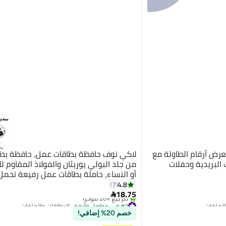
عرض أرقام الطاولة مع
لاكي نوف حافظة بطاقات عمل، حافظة بط
 البريدية وحفلات
من جلد البولي يوريثان والفولاذ المقاوم لل
أو النساء، حاملة بطاقات عمل رفيعة تحم
إغلاق مغناطيسي، كربون أسود
4.8
7
18.75

#2 في حوامل وأرفف البطاقات والملفات
توصيل مجاني
خصم 20% إضافي!
تم بيع +20 مؤخرًا