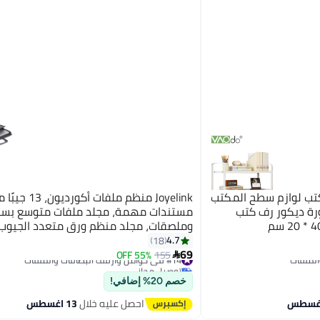
تب لوازم سطح المكتب
Joyelink منظم ملفات أكورد
ة ديكور رف كتب
مستندات مهمة، مجلد ملفات متوسع بسح
وملصقات، مجلد منظم ورق متعدد الجيوب ل
A4، الإيصالات، تنظيم المستندات بأمان
4.7
18
69
#14 في حوامل وأرفف البطاقات والملفات
155
55% OFF

توصيل مجاني
#14 في حوامل وأرفف البطاقات والملفات
خصم 20% إضافي!
احصل عليه خلال
13 اغسطس