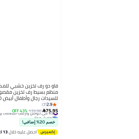
فاو دو رف تخزين خشبي للمك
منظم بسيط رف تخزين مقصور
للسيدات رجال وأطفال أبيض 40 * 20 سم
2.9
7
75.95
#5 في حوامل وأرفف البطاقات والملفات
133.90
43% OFF

توصيل مجاني
#5 في حوامل وأرفف البطاقات والملفات
خصم 20% إضافي!
احصل عليه خلال
13 اغسطس