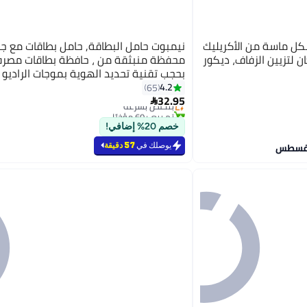
كل ماسة من الأكريليك
نيمبوت حامل البطاقة, حامل بطاقات مع جي
 مكان لتزيين الزفاف، ديكور
محفظة منبثقة من ، حافظة بطاقات مصرف
بحجب تقنية تحديد الهوية بموجات الراديو
على 5 بطاقات وملاحظات, أسود, Small, محفظة
4.2
65
32.95
بتخلّص بسرعة

تم بيع +60 مؤخرًا
بتخلّص بسرعة
خصم 20% إضافي!
يوصلك في
57 دقيقة