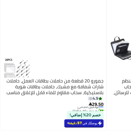
يون، 13 جيبًا منظم
جمورو 20 قطعة من حاملات بطاقات العمل، حاملات
اب
شارات شفافة مع مشبك، حاملات بطاقات هوية
لرسائل،
بلاستيكية، سحاب مقاوم للماء قابل للإغلاق مناسب
#15 في حوامل وأرفف البطاقات والملفات
للوصول إلى حامل هوية مكتب المدرسة
4.9
8
أقل سعر في 30 يوم
29.50
توصيل مجاني

تم بيع +10 مؤخرًا
#15 في حوامل وأرفف البطاقات والملفات
خصم 20% إضافي!
يوصلك في
57 دقيقة