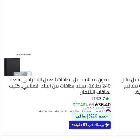
حبل قابل
ليمون منظم حامل بطاقات العمل الاحترافي، سعة
مفاتيح
240 بطاقة، مجلد بطاقات من الجلد الصناعي، كتيب
ة،
بطاقات الائتمان
ساء
3.7
13
36.40
46% OFF
68

#13 في حوامل وأرفف البطاقات والملفات
أقل سعر في 7 يوم
خصم 20% إضافي!
توصيل مجاني
#13 في حوامل وأرفف البطاقات والملفات
يوصلك في
57 دقيقة