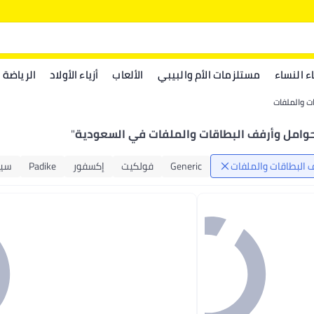
اء النساء
مستلزمات الأم والبيبي
الألعاب
أزياء الأولاد
الرياضة
ت والملفات
وامل وأرفف البطاقات والملفات في السعودية
"
 البطاقات والملفات
Generic
فولكيت
إكسفور
Padike
سي