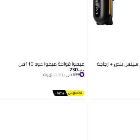
م سينس بلص + زجاجة
ميموا فواحة ميموا عود 110مل
230
جنيه
#35 في رذاذات الزيوت
توصيل مجاني
#35 في رذاذات الزيوت