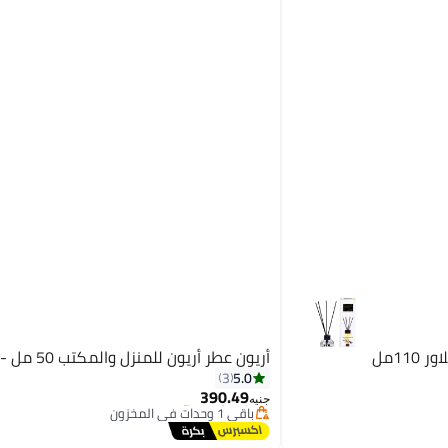
11مل
أريون عطر أريون للمنزل والمكتب 50 مل - فانيلا
5.0
3
أقل سعر في 30 يوم
390.49
توصيل مجاني
جنيه
باقي 1 وحدات في المخزون
أقل سعر في 30 يوم