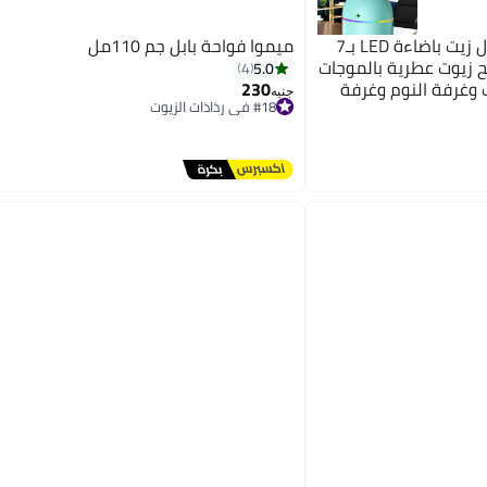
فواحة عطرية كهربائية للمنزل زيت باضاءة LED بـ7
ميموا فواحة بابل جم 110مل
ئح زيوت عطرية بالموجات
5.0
4
 وغرفة النوم وغرفة
230
جنيه
#18 في رذاذات الزيوت
توصيل مجاني
#18 في رذاذات الزيوت