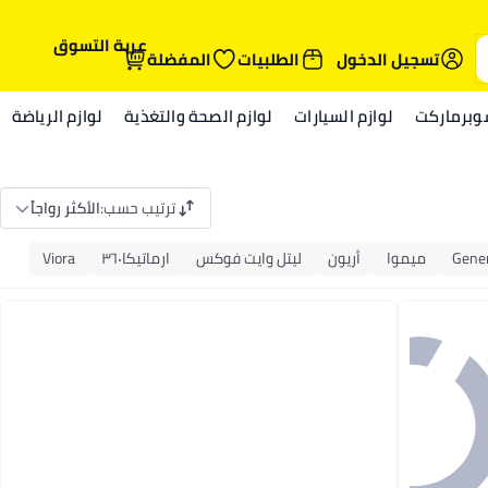
عربة التسوق
تسجيل الدخول
الطلبيات
المفضلة
وبرماركت
لوازم السيارات
لوازم الصحة والتغذية
لوازم الرياضة
ترتيب حسب
:
الأكثر رواجاً
Gener
ميموا
أريون
ليتل وايت فوكس
ارماتيكا٣٦٠
Viora