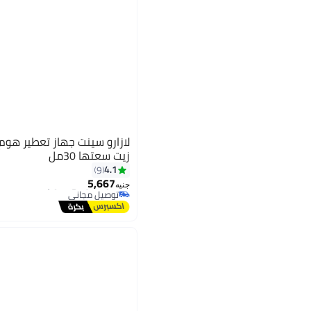
لازارو سينت جهاز تعطير هو
زيت سعتها 30مل
4.1
9
#1 في رذاذات الزيوت
5,667
أقل سعر في 7 يوم
جنيه
توصيل مجاني
#1 في رذاذات الزيوت