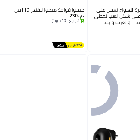
ة للهواء تعمل على
ميموا فواحة ميموا لافندر 110مل
#11 في رذاذات الزيوت
230
توصيل مجاني
ة على شكل لهب تعطى
جنيه
تم بيع +10 مؤخرًا
لمنزل والغرف وايضا
#11 في رذاذات الزيوت