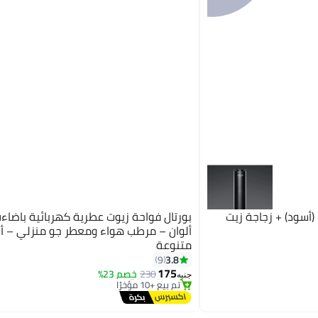
 (أسود) + زجاجة زيت
ألوان – مرطب هواء ومعطر جو منزلي – أل
متنوعة
3.8
9
#7 في رذاذات الزيوت
175
توصيل مجاني
230
خصم 23%
جنيه
تم بيع +10 مؤخرًا
#7 في رذاذات الزيوت