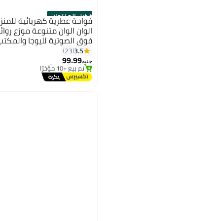
أفضل المنتجات
الوان الوان متنوعة موزع روا
فوق الصوتية لليوجا والمكتب
الأطفال
3.5
23
#2 في رذاذات الزيوت
99.99
توصيل مجاني
جنيه
تم بيع +10 مؤخرًا
#2 في رذاذات الزيوت