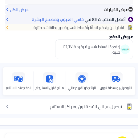
عرض الخيارات
عرض الكل
صل عليه
غدًا
+ جنيه 28
أفضل المنتجات
#8
في
خافي العيوب ومصحح البشرة
اختر هذه الخيارات عند الدفع
اشتر الآن وادفع لاحقًا بأقساط شهرية عبر بطاقات مختارة.
وض الدفع
إدفع 3 اقساط شهرية بقيمة ١٦٦٫٦٧
جنيه.
توصيل بواسطة نوون
البائع ذو تقييم عالي
منتج قليل الاسترجاع
الدفع عند الاستلام
توصيل مجاني لنقطة نون ومراكز الاستلام