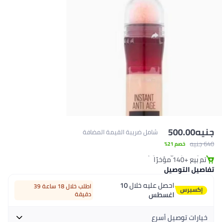
يه
500.00
شامل ضريبة القيمة المضافة
#8 في خافي العيوب ومصحح البشرة
نيه
خصم 21%
أقل سعر في 30 يوم
تم بيع +140 مؤخرًا
#8 في خافي العيوب ومصحح البشرة
اصيل التوصيل
احصل عليه خلال
10
اطلب خلال 18 ساعة 39
اغسطس
دقيقة
خيارات توصيل أسرع