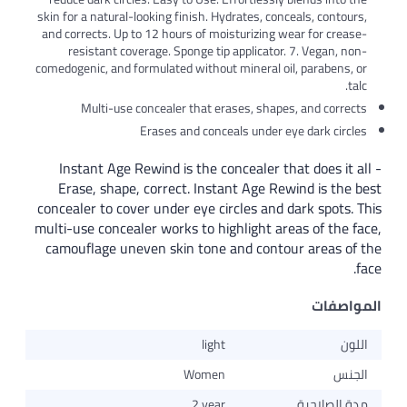
skin for a natural-looking finish. Hydrates, conceals, contours,
and corrects. Up to 12 hours of moisturizing wear for crease-
resistant coverage. Sponge tip applicator. 7. Vegan, non-
comedogenic, and formulated without mineral oil, parabens, or
talc.
Multi-use concealer that erases, shapes, and corrects
Erases and conceals under eye dark circles
Instant Age Rewind is the concealer that does it all -
Erase, shape, correct. Instant Age Rewind is the best
concealer to cover under eye circles and dark spots. This
multi-use concealer works to highlight areas of the face,
camouflage uneven skin tone and contour areas of the
face.
المواصفات
اللون
light
الجنس
Women
مدة الصلاحية
2 year