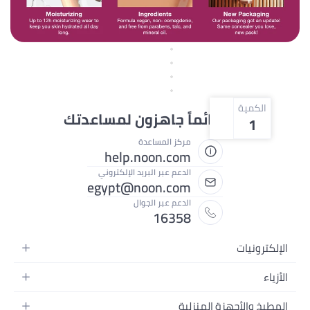
الكمية
نحن دائماً جاهزون لمساعدتك
1
مركز المساعدة
help.noon.com
الدعم عبر البريد الإلكتروني
egypt@noon.com
الدعم عبر الجوال
16358
الإلكترونيات
الهواتف المتحركة
الأزياء
أجهزة التابلت
أزياء نسائية
المطبخ والأجهزة المنزلية