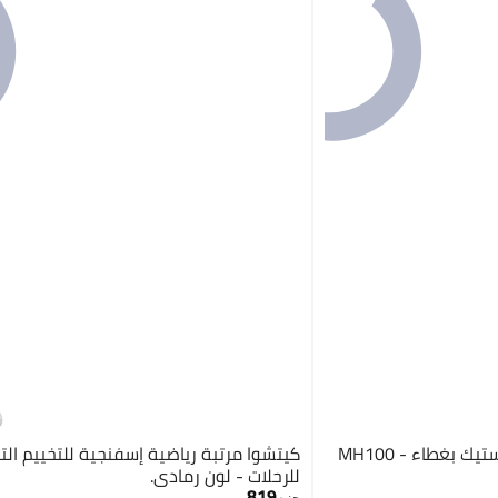
ك بغطاء - MH100
كيتشوا مرتبة رياضية إسفنجية للتخييم التن
للرحلات - لون رمادي.
819