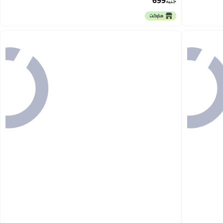
699
جنيه