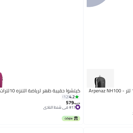
كيتشوا شنطة ظهر للتنزه 10 لتر - Arpenaz NH100
كيتشوا حقيبة ظهر لرياضة التنزه 10لترات
4.2
12
579
جنيه
#17 في شنط النادي
#17 في شنط النادي