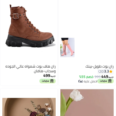
ران بوت طويل-بينك
ران هاف بوت شمواه عالي الجوده
وسحاب-هافان
3.3
20
499
449
999
خصم 55%
جنيه
جنيه
احصل عليه
غدًا
2
6