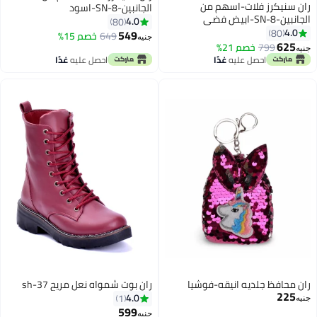
ران سنيكرز فلات-اسهم من
الجانبين-SN-8-اسود
الجانبين-SN-8-ابيض فضي
4.0
80
4.0
80
549
649
خصم 15%
جنيه
3
3
625
799
خصم 21%
جنيه
احصل عليه
غدًا
احصل عليه
غدًا
ران محافظ جلديه انيقه-فوشيا
ران بوت شمواه نعل مريح sh-37
225
4.0
1
جنيه
599
جنيه