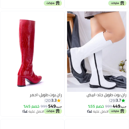
2
ران بوت طويل جلد-ابيض
ران بوت طويل-احمر
3.3
3.7
20
29
549
449
999
خصم 55%
999
خصم 45%
جنيه
جنيه
احصل عليه
غدًا
احصل عليه
غدًا
6
3