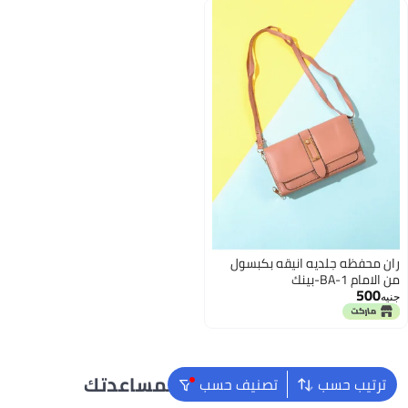
ران محفظه جلديه انيقه بكبسول
من الامام BA-1-بينك
500
جنيه
نحن دائماً جاهزون لمساعدتك
ترتيب حسب
تصنيف حسب