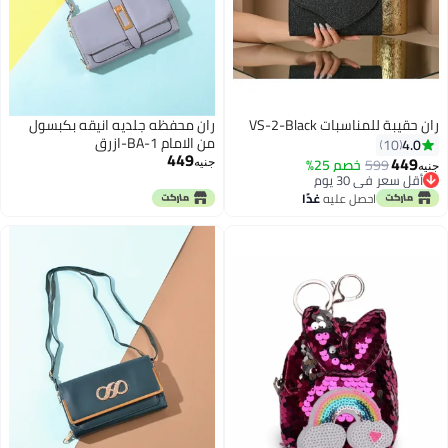
ران حقيبة للمناسبات VS-2-Black
ران محفظه جلديه انيقه بكبسول
من الامام BA-1-ازرق
4.0
10
449
449
599
خصم 25%
جنيه
جنيه
أقل سعر في 30 يوم
3
أقل سعر في 30 يوم
احصل عليه
غدًا