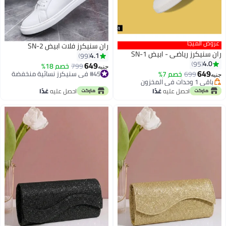
عروض الميجا
ران سنيكرز فلات ابيض SN-2
ران سنيكرز رياضي - ابيض SN-1
4.1
99
4.0
95
649
#47 في سنيكرز نسائية منخفضة
799
خصم 18%
جنيه
649
699
أقل سعر في 7 يوم
خصم 7%
#45 في سنيكرز نسائية منخفضة
جنيه
3
5
باقي 1 وحدات في المخزون
#45 في سنيكرز نسائية منخفضة
#47 في سنيكرز نسائية منخفضة
احصل عليه
غدًا
احصل عليه
غدًا