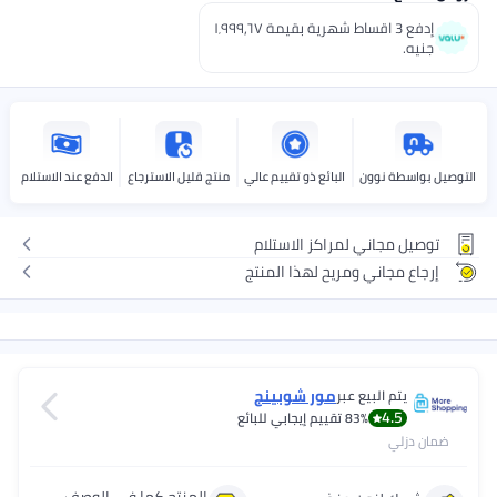
إدفع 3 اقساط شهرية بقيمة ١٬٩٩٩٫٦٧
البائع ذو تقييم عالي
منتج قليل الاسترجاع
الدفع عند الاستلام
مراكز الاستلام
مريح لهذا المنتج
مور شوبينج
عبر
8
تقييم إيجابي للبائع
المنتج كما في الوصف