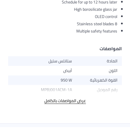
Schedule for up to
High borosi
Multiple 
ستانلس ستيل
أبيض
ة
950 W
MPBJ001ACM-1A
عرض المواصفات بالكامل