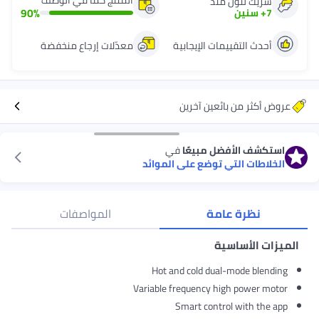
منذ
90
%
مات الإيجابية
معدّلات إرجاع منخفضة
ئعين آخرين
ل مبيعًا
في
ي توضع على الموائد
امة
المواصفات
ية
Hot and cold dual
Variable frequency hi
Smart contro