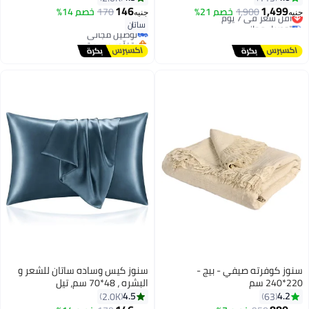
#12 في أغطية مخدات
146
1,499
أقل سعر في 7 يوم
1,900
خصم 21%
170
خصم 14%
جنيه
جنيه
3
18
أقل سعر في 7 يوم
توصيل مجاني
ساتان
توصيل مجاني
أقل سعر في 7 يوم
بتخلّص بسرعة
#12 في أغطية مخدات
سنوز كوفرته صيفي - بيج -
سنوز كيس وساده ساتان للشعر و
220*240 سم
البشره ، 48*70 سم، تيل
4.5
4.2
2.0K
63
#9 في أغطية مخدات