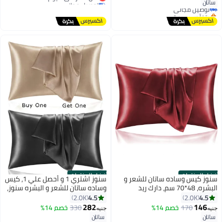
توصيل مجاني
ساتان
توصيل مجاني
أقل سعر في 7 يوم
بتخلّص بسرعة
#10 في أغطية مخدات
أفضل المنتجات
أفضل المنتجات
سنوز كيس وساده ساتان للشعر و
سنوز اشتري 1 و أحصل علي 1، كيس
البشره، 48*70 سم، دارك ريد
وساده ساتان للشعر و البشره سنوز،
48*70 سم، (أسود & جولد)
4.5
4.5
2.0K
2.0K
#6 في أغطية مخدات
#5 في أغطية مخدات
282
146
170
خصم 14%
330
خصم 14%
جنيه
جنيه
أقل سعر في 7 يوم
18
أقل سعر في 7 يوم
18
ساتان
ساتان
توصيل مجاني
توصيل مجاني