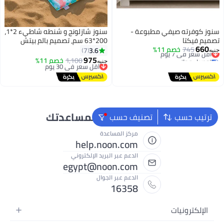
سنوز كوفرته صيفي مطبوعة -
سنوز شازلونج و شنطه شاطيء 2*1،
تصميم فيكتا
200*63 سم، تصميم بالم بيتش
660
745
أقل سعر في 7 يوم
خصم 11%
3.6
7
جنيه
توصيل مجاني
975
1,100
أقل سعر في 30 يوم
خصم 11%
جنيه
أقل سعر في 7 يوم
توصيل مجاني
أقل سعر في 30 يوم
نحن دائماً جاهزون لمساعدتك
ترتيب حسب
تصنيف حسب
مركز المساعدة
help.noon.com
الدعم عبر البريد الإلكتروني
egypt@noon.com
الدعم عبر الجوال
16358
الإلكترونيات