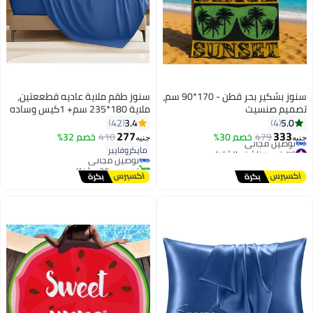
سنوز بشكير بحر قطن - 170*90 سم،
سنوز طقم ملاية عاديه قطععتين،
تصميم صنسيت
ملاية 180*235 سم+ 1كيس وساده
أضافي، بلو
3.4
5.0
42
4
#4 في ملاءات مسطحة
277
333
479
خصم 30%
410
خصم 32%
جنيه
جنيه
8
13
أقل سعر في 7 يوم
#6 في مناشف الشاطئ
مايكروفايبر
توصيل مجاني
أقل سعر في 7 يوم
تم بيع +20 مؤخرًا
توصيل مجاني
#4 في ملاءات مسطحة
#6 في مناشف الشاطئ