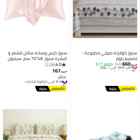
سنوز كوفرته صيفي مطبوعة -
سنوز كيس وساده ساتان للشعر و
تصميم بلوم
البشره سنوز، 48*70 سم، سيمون
660
745
أقل سعر في 7 يوم
خصم 11%
4.5
2.0K
جنيه
توصيل مجاني
167
جنيه
18
أقل سعر في 7 يوم
ساتان
#18 في أغطية مخدات
توصيل مجاني
#18 في أغطية مخدات