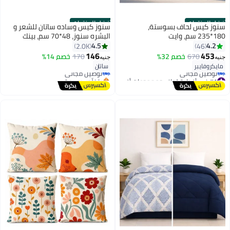
أفضل المنتجات
أفضل المنتجات
سنوز كيس لحاف بسوستة،
سنوز كيس وساده ساتان للشعر و
180*235 سم، وايت
البشره سنوز، 48*70 سم، بينك
4.5
4.2
2.0K
46
#3 في أغطية مخدات
146
453
670
خصم 32%
170
خصم 14%
جنيه
جنيه
7
أقل سعر في 7 يوم
18
مايكروفايبر
ساتان
توصيل مجاني
#1 في أغطية لحاف ومجموعات أغطية لحاف
بتخلّص بسرعة
أقل سعر في 7 يوم
#3 في أغطية مخدات
توصيل مجاني
#1 في أغطية لحاف ومجموعات أغطية لحاف