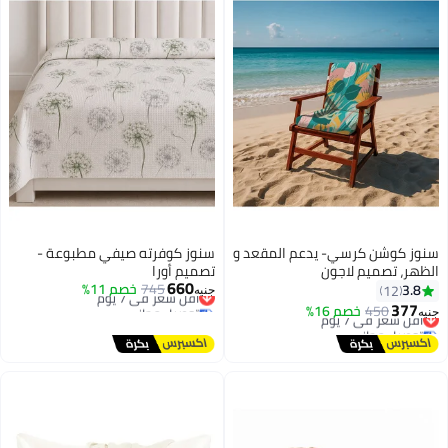
سنوز كوشن كرسي- يدعم المقعد و
سنوز كوفرته صيفي مطبوعة -
الظهر، تصميم لاجون
تصميم أورا
660
745
أقل سعر في 7 يوم
خصم 11%
3.8
12
جنيه
توصيل مجاني
377
450
أقل سعر في 7 يوم
خصم 16%
جنيه
7
أقل سعر في 7 يوم
توصيل مجاني
أقل سعر في 7 يوم