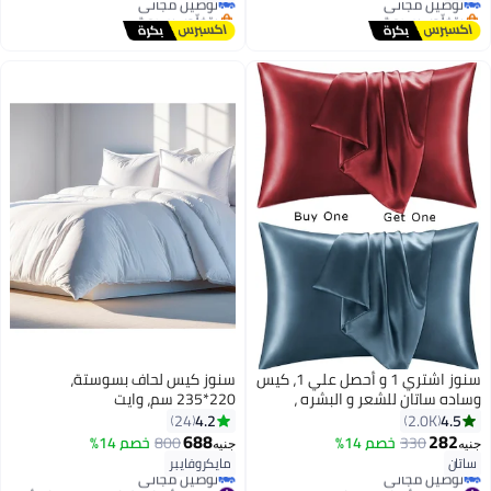
بتخلّص بسرعة
بتخلّص بسرعة
#6 في أغطية مخدات
#5 في أغطية مخدات
سنوز اشتري 1 و أحصل علي 1، كيس
سنوز كيس لحاف بسوستة،
وساده ساتان للشعر و البشره ،
220*235 سم، وايت
48*70 سم، (تيل& دارك ريد)
4.2
4.5
24
2.0K
688
282
330
خصم 14%
800
خصم 14%
جنيه
جنيه
7
18
ساتان
مايكروفايبر
#11 في أغطية مخدات
#2 في أغطية لحاف ومجموعات أغطية لحاف