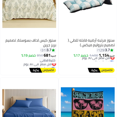
سنوز مرتبه أرضيه قابله للطي (
سنوز كيس لحاف بسوستة، تصميم
تصميم بتروليم ميكس )
بريز جرين
3.7
3.7
31
129
681
1,154
أقل سعر في 30 يوم
1,400
خصم 17%
850
خصم 19%
جنيه
جنيه
11
10
توصيل مجاني
خليط قطني
أقل سعر في 30 يوم
أقل سعر في 30 يوم
توصيل مجاني
أقل سعر في 30 يوم