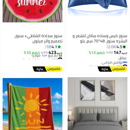
سنوز كيس وساده ساتان للشعر و
سنوز سجادة الشاطيء سنوز،
البشره سنوز، 48*70 سم، بلو
تصميم واتر ميلون
4.1
4.5
18
2.0K
423
147
170
خصم 13%
475
خصم 10%
جنيه
جنيه
18
#12 في سجادات كبيرة
ساتان
توصيل مجاني
#26 في أغطية مخدات
تم بيع +10 مؤخرًا
أقل سعر في 7 يوم
#12 في سجادات كبيرة
توصيل مجاني
#26 في أغطية مخدات