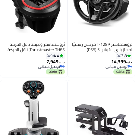
ثروستماستر T-128P مرخص رسميًا
ثروستماستر وظيفة ناقل الحركة
لجهاز بلاي ستيشن 5 (PS5)
Thrustmaster TH8S، ناقل الحركة
ذو 8 سرعات لعجلة السباق، متوافق
4.4
3.8
49
4
مع أجهزة PlayStation وXbox
7,949
14,399
جنيه
جنيه
والكمبيوتر الشخصي
توصيل مجاني
توصيل مجاني
توصيل مجاني
توصيل مجاني