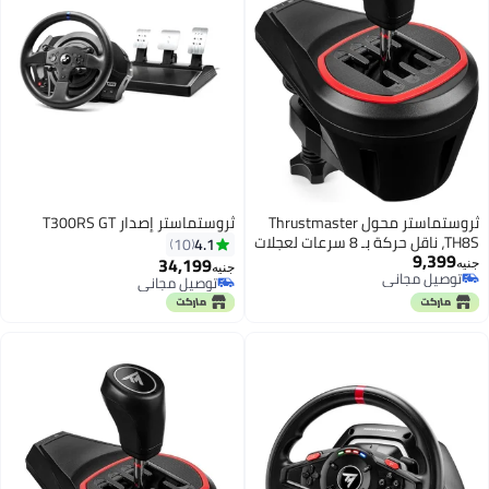
ثروستماستر محول Thrustmaster
ثروستماستر إصدار T300RS GT
TH8S، ناقل حركة بـ 8 سرعات لعجلات
4.1
10
9,399
السباق، متوافق مع بلاي ستيشن،
34,199
جنيه
جنيه
توصيل مجاني
إكس بوكس وPC
توصيل مجاني
توصيل مجاني
توصيل مجاني