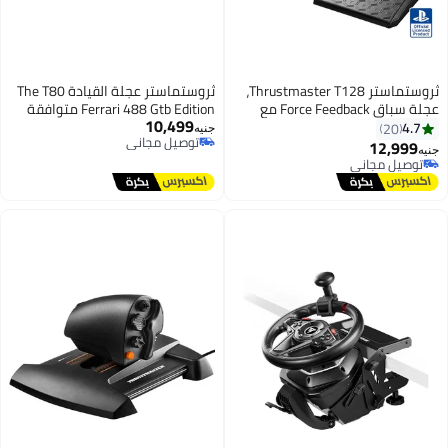
ثروستماستر Thrustmaster T128،
ثروستماستر عجلة القيادة The T80
عجلة سباق Force Feedback مع
Ferrari 488 Gtb Edition متوافقة
10,499
دواسات مغناطيسية، بلاي ستيشن 5،
مع بلايستيشن 4 وأجهزة الكمبيوتر
4.7
20
جنيه
توصيل مجاني
بلاي ستيشن 4، الكمبيوتر الشخصي
12,999
جنيه
توصيل مجاني
توصيل مجاني
توصيل مجاني