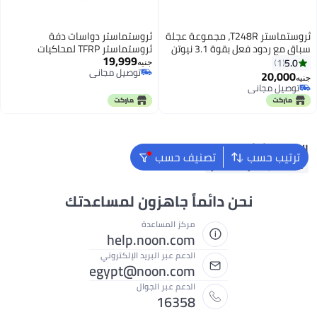
ثروستماستر T248R، مجموعة عجلة
ثروستماستر دواسات دفة
سباق مع ردود فعل بقوة 3.1 نيوتن
ثروستماستر TFRP لمحاكيات
19,999
متر ودواسات، لجهاز PS5 و PS4 و PC
الطيران
5.0
1
جنيه
توصيل مجاني
20,000
جنيه
توصيل مجاني
توصيل مجاني
توصيل مجاني
البحث الشائع
ترتيب حسب
تصنيف حسب
عجلة القيادة ثراستماستر
نحن دائماً جاهزون لمساعدتك
مركز المساعدة
help.noon.com
الدعم عبر البريد الإلكتروني
egypt@noon.com
الدعم عبر الجوال
16358