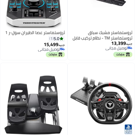
ثروستماستر مشبك سباق
ثروستماستر عصا الطيران سول-ر 1
ثروستماستر TM - نظام تركيب قابل
5.0
1
13,399
للتعديل لأجهزة السباق على
15,499
جنيه
جنيه
توصيل مجاني
الكمبيوتر، PS4، PS5، Xbox One،
توصيل مجاني
توصيل مجاني
وXbox Series X|S
توصيل مجاني