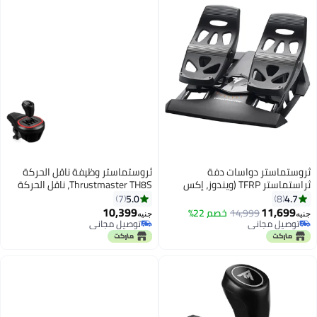
ثروستماستر دواسات دفة
ثروستماستر وظيفة ناقل الحركة
ثراستماستر TFRP (ويندوز، إكس
Thrustmaster TH8S، ناقل الحركة
بوكس سيريس X/S، ون، PS5، PS4)
ذو 8 سرعات لعجلة السباق، متوافق
5.0
4.7
7
8
مع أجهزة PlayStation وXbox
10,399
11,699
14,999
خصم 22%
جنيه
جنيه
والكمبيوتر الشخصي
توصيل مجاني
توصيل مجاني
توصيل مجاني
توصيل مجاني