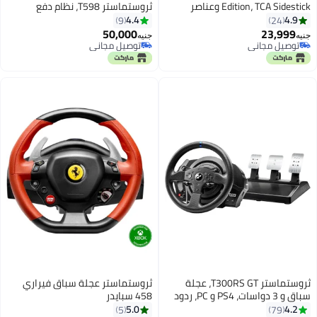
Edition، TCA Sidestick وعناصر
ثروستماستر T598، نظام دفع
التحكم الرباعية للكمبيوتر الشخصي
محوري مباشر مع ردود فعل القوة
4.4
4.9
9
24
لجهاز PS5، PS4، الكمبيوتر الشخصي
50,000
23,999
جنيه
جنيه
توصيل مجاني
توصيل مجاني
توصيل مجاني
توصيل مجاني
ثروستماستر T300RS GT، عجلة
ثروستماستر عجلة سباق فيراري
سباق و 3 دواسات، PS4 و PC، ردود
458 سبايدر
فعل واقعية، محرك بدون فرش،
5.0
4.2
5
79