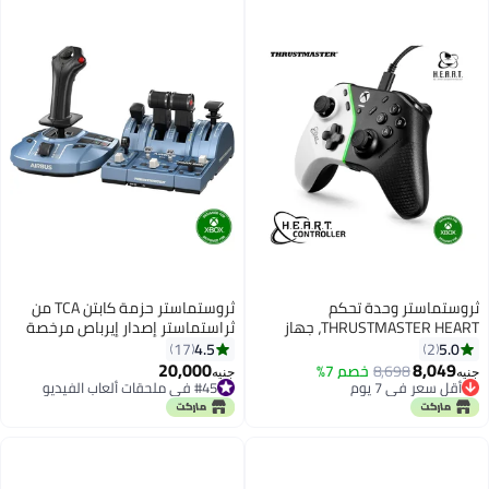
ثروستماستر وحدة تحكم
ثروستماستر حزمة كابتن TCA من
THRUSTMASTER HEART، جهاز
ثراستماستر إصدار إيرباص مرخصة
تحكم Hall Effect مع تقنية H.E.A.R.T.
رسميًا لجهاز Xbox Series X|S و PC
4.5
5.0
17
2
لمكافحة الانجراف (Xbox Series X|S
20,000
8,049
8,698
خصم 7%
جنيه
جنيه
و PC)
أقل سعر في 7 يوم
#45 في ملحقات ألعاب الفيديو
توصيل مجاني
توصيل مجاني
أقل سعر في 7 يوم
#45 في ملحقات ألعاب الفيديو