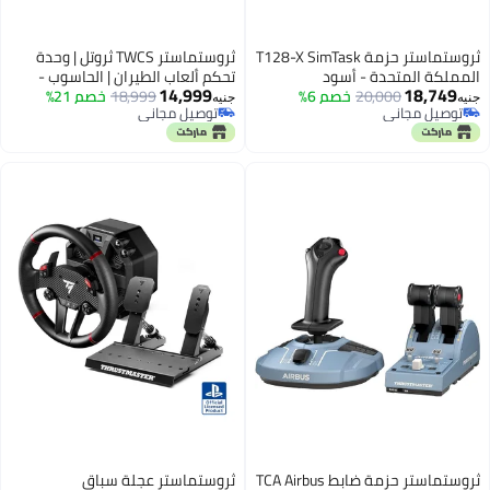
ثروستماستر حزمة T128-X SimTask
ثروستماستر TWCS ثروتل | وحدة
المملكة المتحدة - أسود
تحكم ألعاب الطيران | الحاسوب -
14,999
18,749
20,000
خصم 6%
SOL-R 6
18,999
خصم 21%
جنيه
جنيه
توصيل مجاني
توصيل مجاني
توصيل مجاني
توصيل مجاني
ثروستماستر حزمة ضابط TCA Airbus
ثروستماستر عجلة سباق