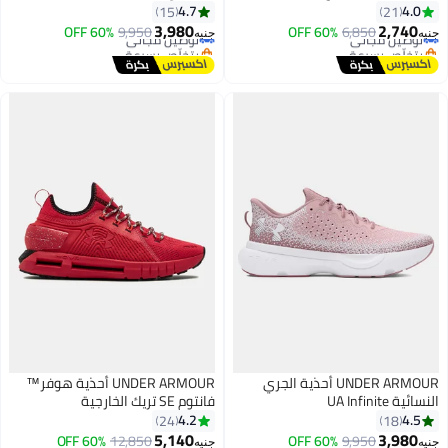
4.7
4.0
15
21
3,980
2,740
توصيل مجاني
6,850
60% OFF
توصيل مجاني
9,950
60% OFF
جنيه
جنيه
بتخلّص بسرعة
بتخلّص بسرعة
توصيل مجاني
توصيل مجاني
UNDER ARMOUR أحذية الجري
UNDER ARMOUR أحذية هوفر™
النسائية UA Infinite
فانتوم SE تريك الخارجية
4.2
4.5
24
18
5,140
3,980
9,950
60% OFF
توصيل مجاني
12,850
60% OFF
جنيه
جنيه