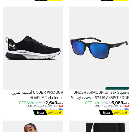
الستور الرسمي
UNDER ARMOUR Unisex Square
UNDER ARMOUR أحذية الجري
HOVR™ Turbulence
Sunglasses - 57 UA ASSIST EDGE
2,640
6,069
أقل سعر في 7 يوم
6,745
10% OFF
أقل سعر في 30 يوم
8,799
69% OFF
جنيه
جنيه
توصيل مجاني
توصيل مجاني
أقل سعر في 7 يوم
أقل سعر في 30 يوم