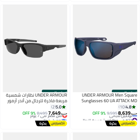
الستور الرسمي
الستور الرسمي
UNDER ARMOUR Men Square
UNDER ARMOUR نظارات شمسية
Sunglasses 60 UA ATTACK MD
مربعة فاخرة للرجال من أندر أرمور
5.0
4.8
2
10
7,649
8,639
9,595
9% OFF
أقل سعر في 7 يوم
8,495
9% OFF
جنيه
جنيه
#32 في نظارات شمسية للرجال
توصيل مجاني
أقل سعر في 7 يوم
أقل سعر في 7 يوم
توصيل مجاني
#32 في نظارات شمسية للرجال