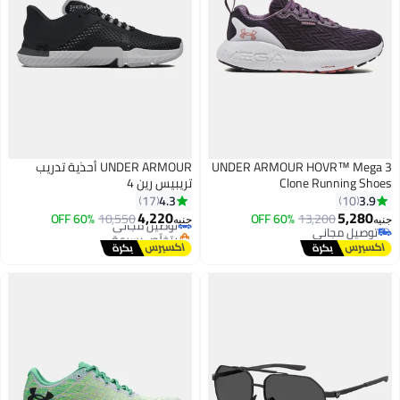
UNDER ARMOUR HOVR™ Mega 3
UNDER ARMOUR أحذية تدريب
Clone Running Shoes
تريبيس رين 4
4.3
3.9
17
10
4,220
5,280
13,200
60% OFF
توصيل مجاني
10,550
60% OFF
جنيه
جنيه
توصيل مجاني
بتخلّص بسرعة
توصيل مجاني
توصيل مجاني