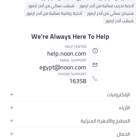
أحذية تدريب نسائية من أندر آرمور
شبشب نسائي من أندر آرمور
سنيكرز نسائي من أندر آرمور
أحذية رياضية نسائية من أندر آرمور
شبشب أندر آرمور
We're Always Here To Help
HELP CENTER
help.noon.com
EMAIL SUPPORT
egypt@noon.com
PHONE SUPPORT
16358
الإلكترونيات
الهواتف المتحركة
الأزياء
أجهزة التابلت
أزياء نسائية
المطبخ والأجهزة المنزلية
أجهزة الكمبيوتر المحمولة
أزياء رجالية
المطبخ وأدوات الطعام
الأجهزة المنزلية
الجمال
أزياء البنات