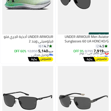
الستور الرسمي
UNDER ARMOUR Men Aviator
UNDER ARMOUR أحذية الجري فلو
Sunglasses 60 UA HONCHO/G
فيلوسيتي ويند 2
4.7
4.5
61
2
5,140
7,919
أقل سعر في 7 يوم
8,795
9% OFF
12,850
60% OFF
جنيه
جنيه
توصيل مجاني
توصيل مجاني
أقل سعر في 7 يوم
توصيل مجاني