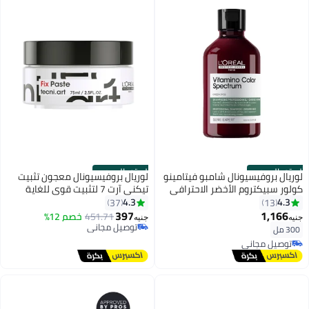
الستور الرسمي
الستور الرسمي
لوريال بروفيسيونال شامبو فيتامينو
لوريال بروفيسيونال معجون تثبيت
كولور سبيكتروم الأخضر الاحترافي
تيكني آرت 7 لتثبيت قوي للغاية
4.3
4.3
37
13
397
1,166
451.71
خصم 12%
توصيل مجاني
جنيه
جنيه
300 مل
باقي 1 وحدات في المخزون
توصيل مجاني
توصيل مجاني
تم بيع +10 مؤخرًا
توصيل مجاني