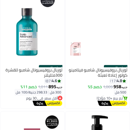
الستور الرسمي
الستور الرسمي
لوريال بروفيسيونال شامبو فيتامينو
لوريال بروفيسيونال شامبو للقشرة
كولور إعادة تعبئة
300ملليلتر
4.6
4.8
87
17
895
958
أقل سعر في 7 يوم
1,009
خصم 5%
1,011
خصم 11%
جنيه
جنيه
توصيل مجاني
500 مل
300 مل
|
298.33 جنيه/⁨/100 مل⁩
تم بيع +10 مؤخرًا
أقل سعر في 30 يوم
أقل سعر في 7 يوم
توصيل مجاني
أقل سعر في 30 يوم