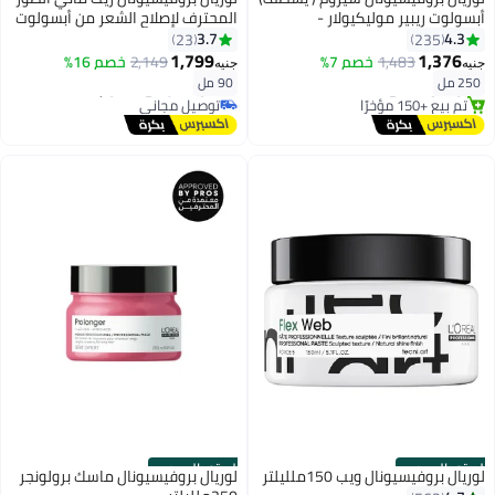
أبسولوت ريبير موليكيولار -
المحترف لإصلاح الشعر من أبسولوت
250ملليلتر
ريبير، سيريز إكسبيرت
3.7
4.3
23
235
1,799
1,376
#16 في زيت وسيروم
#20 في زيت وسيروم
1,483
خصم 7%
2,149
خصم 16%
جنيه
جنيه
توصيل مجاني
أقل سعر في 30 يوم
250 مل
90 مل
تم بيع +150 مؤخرًا
توصيل مجاني
#16 في زيت وسيروم
تم بيع +80 مؤخرًا
#20 في زيت وسيروم
الستور الرسمي
الستور الرسمي
لوريال بروفيسيونال ويب 150ملليلتر
لوريال بروفيسيونال ماسك برولونجر
#3 في الكريمات والجيل واللوشن