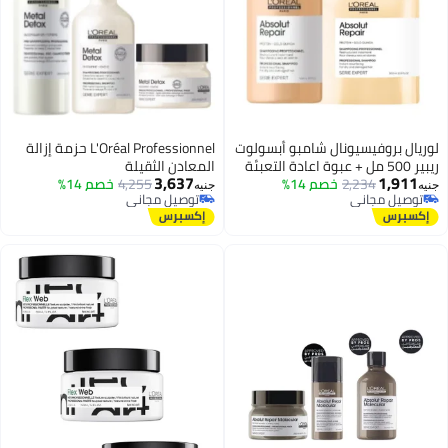
لوريال بروفيسيونال شامبو أبسولوت
L'Oréal Professionnel حزمة إزالة
ريبير 500 مل + عبوة اعادة التعبئة
المعادن الثقيلة
3,637
1,911
500 مل
2,234
خصم 14%
4,255
خصم 14%
جنيه
جنيه
توصيل مجاني
توصيل مجاني
توصيل مجاني
توصيل مجاني