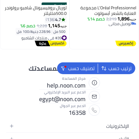
الستور الرسمي
L'Oréal Professionnel مجموعة
لوريال بروفيسيونال شامبو برولونجر
العناية بالشعر أبسولوت
500.0ملليلتر
1,896
2,219
خصم 14%
4.7
136
جنيه
توصيل مجاني
1,145
1,228
خصم 6%
جنيه
توصيل مجاني
500 مل
|
228.96 جنيه/⁨/100 مل⁩
#39 في منتجات الشامبو
توصيل مجاني
#39 في منتجات الشامبو
نحن دائماً جاهزون لمساعدتك
ترتيب حسب
تصنيف حسب
مركز المساعدة
help.noon.com
الدعم عبر البريد الإلكتروني
egypt@noon.com
الدعم عبر الجوال
16358
الإلكترونيات
الهواتف المتحركة