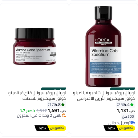
الستور الرسمي
الستور الرسمي
لوريال بروفيسيونال شامبو فيتامينو
لوريال بروفيسيونال قناع فيتامينو
كولور سبيكتروم الأزرق الاحترافي
كولور سبيكتروم للشطف
أقل سعر في 7 يوم
4.8
4.4
17
25
توصيل مجاني
1,491
1,131
1,617
خصم 7%
باقي 2 وحدات في المخزون
جنيه
جنيه
300 مل
تم بيع +20 مؤخرًا
توصيل مجاني
أقل سعر في 7 يوم
تم بيع +30 مؤخرًا
توصيل مجاني