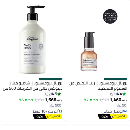
الستور الرسمي
الستور الرسمي
لوريال بروفيسيونال زيت التخلص من
لوريال بروفيسيونال شامبو ميتال
السموم المعدنية
ديتوكس خالي من الكبريتات 500 مل
4.5
4.4
32
94
1,666
1,460
توصيل مجاني
1,578
خصم 7%
1,791
خصم 6%
جنيه
جنيه
باقي 1 وحدات في المخزون
50 مل
500 مل
توصيل مجاني
تم بيع +10 مؤخرًا
تم بيع +20 مؤخرًا
توصيل مجاني
توصيل مجاني