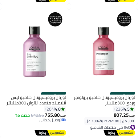
#40 في زيت وسيروم
الستور الرسمي
الستور الرسمي
لوريال بروفيسيونال شامبو برولونجر
لوريال بروفيسيونال شامبو ليس
وردي 300ملليلتر
أنليميتد متعدد الألوان 300ملليلتر
4.8
4.5
204
226
755.80
807.25
810.95
خصم 6%
جنيه
جنيه
توصيل مجاني
300 مل
|
269.08 جنيه/⁨/100 مل⁩
#40 في منتجات الشامبو
توصيل مجاني
توصيل مجاني
#40 في منتجات الشامبو