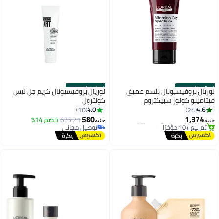
الستور الرسمي
الستور الرسمي
لوريال بروفيسيونال بلسم عميق
لوريال بروفيسيونال كريم جل ليس
فيتامينو كولور سبيكتروم
كونترول
توصيل مجاني
4.0
4.6
10
24
باقي 1 وحدات في المخزون
580
1,374
675.21
خصم 14%
تم بيع +10 مؤخرًا
توصيل مجاني
جنيه
جنيه
توصيل مجاني
بتخلّص بسرعة
توصيل مجاني