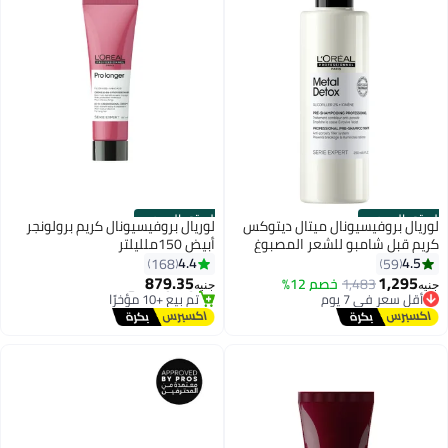
الستور الرسمي
الستور الرسمي
لوريال بروفيسيونال ميتال ديتوكس
لوريال بروفيسيونال كريم برولونجر
كريم قبل شامبو للشعر المصبوغ
أبيض 150ملليلتر
#31 في معالجات ليف إن
والمتكسر - ٢٥٠ مل
4.4
4.5
168
59
توصيل مجاني
879.35
1,295
1,483
خصم 12%
أقل سعر في 7 يوم
تم بيع +10 مؤخرًا
جنيه
جنيه
توصيل مجاني
#31 في معالجات ليف إن
أقل سعر في 7 يوم