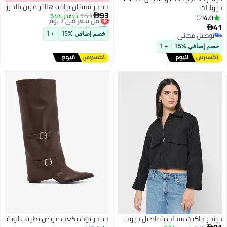
جينجر فستان بياقة هالتر مزين بالخرز
حيوانات
93
169
أقل سعر في 7 يوم
خصم 44%

4.0
2
توصيل مجاني
41

أقل سعر في 7 يوم
توصيل مجاني
خصم إضافي %15
+ 1
توصيل مجاني
خصم إضافي %15
+ 1
جينجر جاكيت سحاب بتفاصيل جيوب
جينجر بوت بكعب عريض بطية علوية