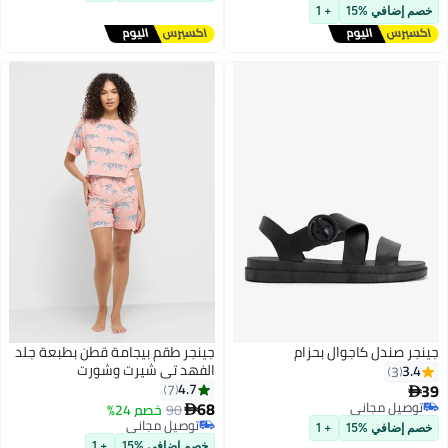
توصيل مجاني
خصم إضافي %15
+ 1
جينجر صندل كاجوال بحزام
جينجر طقم بيجامة قطن بطبعة جلد
الفهد تي شيرت وشورت
3.4
3
39
4.7
7

68
توصيل مجاني
90
خصم 24%

7
توصيل مجاني
توصيل مجاني
خصم إضافي %15
+ 1
توصيل مجاني
خصم إضافي %15
+ 1