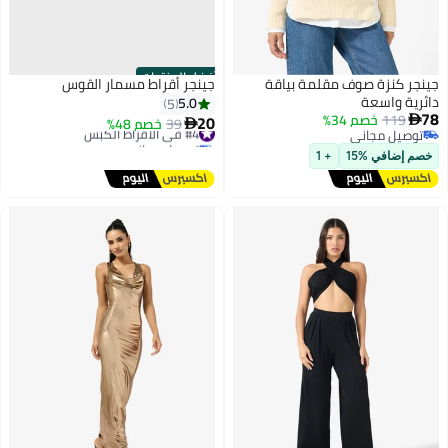
أفضل المنتجات
جينجر كنزة صوف مقلمة بياقة
جينجر أقراط مسمار القوس
دائرية واسعة
5.0
5
78
119
خصم 34%
20

#4 في الأقراط الكبس
39
خصم 48%

توصيل مجاني
توصيل مجاني
توصيل مجاني
#4 في الأقراط الكبس
خصم إضافي %15
+ 1