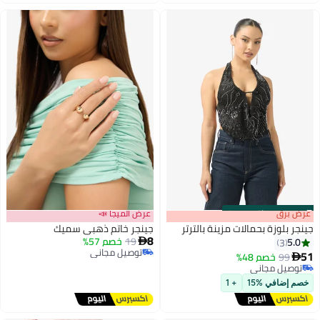
s
00
:
m
عرض برق
00
·
باقي 100%
عرض الميجا 📣
جينجر بلوزة بحمالات مزينة بالترتر
جينجر خاتم ذهبي سميك
8
19
خصم 57%
5.0

3
توصيل مجاني
51
99
خصم 48%

توصيل مجاني
توصيل مجاني
توصيل مجاني
خصم إضافي %15
+ 1