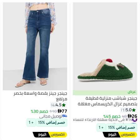
عرض
جينجر جينز بقصة واسعة بخصر
جينجر شباشب منزلية قطيفة
مرتفع
بتصميم غزال الكريسماس مغلقة
4.5
4
من الأمام
5.0
1
77
110
خصم 30%

26
#14 في أحذية سهلة الارتداء للنساء
48
خصم 45%
توصيل مجاني

توصيل مجاني
توصيل مجاني
خصم إضافي %15
+ 1
#14 في أحذية سهلة الارتداء للنساء
خصم إضافي %15
+ 1