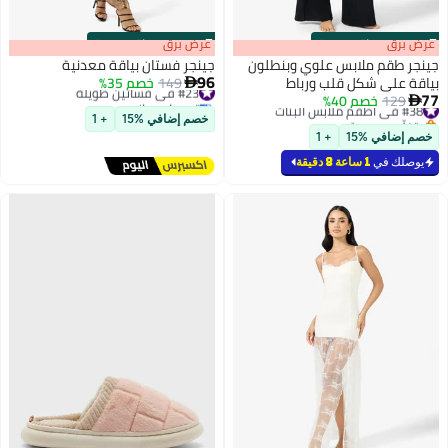
s
00
:
m
عرض برق
00
·
باقي 100%
s
00
:
m
عرض برق
00
·
باقي 100%
جينجر طقم ملابس علوي وبنطلون
جينجر فستان بياقة معدنية
96
بياقة على شكل قلب ورباط
#23 في فساتين طويلة
149
خصم 35%

77
توصيل مجاني
#38 في أطقم ملابس البنات
129
خصم 40%

#23 في فساتين طويلة
بتخلّص بسرعة
خصم إضافي %15
+ 1
#38 في أطقم ملابس البنات
خصم إضافي %15
+ 1
يوصلك في
1 ساعة 8 دقيقة