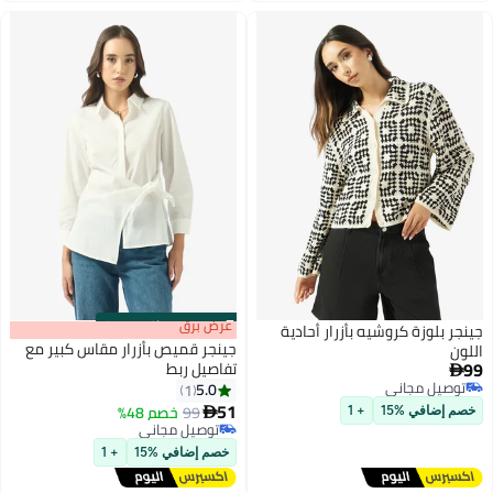
s
00
:
m
عرض برق
00
·
باقي 100%
جينجر بلوزة كروشيه بأزرار أحادية
جينجر قميص بأزرار مقاس كبير مع
اللون
99
تفاصيل ربط

توصيل مجاني
5.0
1
توصيل مجاني
51
99
خصم 48%

خصم إضافي %15
+ 1
توصيل مجاني
توصيل مجاني
خصم إضافي %15
+ 1