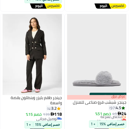
s
00
:
m
عرض برق
00
·
باقي 100%
جينجر طقم بليزر وبنطلون بقصة
جينجر شبشب فرو صناعي للمنزل
واسعة
4.5
97
3.2
4
24
118
49
خصم 51%

139
خصم 15%

أقل سعر في 30 يوم
توصيل مجاني
توصيل مجاني
توصيل مجاني
خصم إضافي %15
+ 1
خصم إضافي %15
+ 1
بتخلّص بسرعة