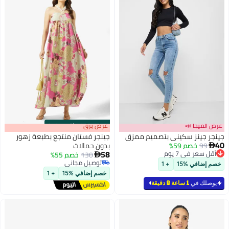
عرض الميجا 📣
s
00
:
m
عرض برق
00
·
باقي 100%
جينجر جينز سكيني بتصميم ممزق
جينجر فستان منتجع بطبعة زهور
40
99
خصم 59%
بدون حمالات

58
أقل سعر في 7 يوم
130
خصم 55%

أقل سعر في 7 يوم
توصيل مجاني
خصم إضافي %15
+ 1
توصيل مجاني
خصم إضافي %15
+ 1
يوصلك في
1 ساعة 8 دقيقة