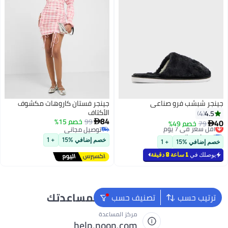
جينجر شبشب فرو صناعي
جينجر فستان كاروهات مكشوف
الأكتاف
4.5
4
84
99
خصم 15%
40

79
خصم 49%
أقل سعر في 7 يوم

توصيل مجاني
توصيل مجاني
توصيل مجاني
أقل سعر في 7 يوم
خصم إضافي %15
+ 1
خصم إضافي %15
+ 1
يوصلك في
1 ساعة 8 دقيقة
نحن دائماً جاهزون لمساعدتك
ترتيب حسب
تصنيف حسب
مركز المساعدة
help.noon.com