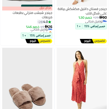
s
00
:
m
عرض برق
00
·
باقي 100%
جينجر فستان دانتيل مكشكش بياقة
جينجر شبشب منزلي بطبعات
على شكل قلب
90
مربعات
129
خصم 30%

توصيل مجاني
4.0
28
توصيل مجاني
26
49
خصم 46%
توصيل مجاني

خصم إضافي %15
+ 1
بتخلّص بسرعة
توصيل مجاني
خصم إضافي %15
+ 1