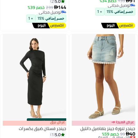
91
139
خصم 34%
5.0
2

توصيل مجاني
144
239
خصم 39%

توصيل مجاني
توصيل مجاني
خصم إضافي %15
+ 1
توصيل مجاني
خصم إضافي %15
+ 1
عرض الميجا 📣
s
00
:
m
عرض برق
00
·
باقي 100%
جينجر تنورة جينز بتفاصيل دانتيل
جينجر فستان ضيق بكسرات
40
99
خصم 59%
أقل سعر في السنة
5.0
1
