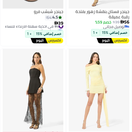
جينجر فستان بنقشة زهور بفتحة
جينجر شبشب فرو
رقبة عميقة
4.5
64
56
139
خصم 59%
39

#4 في أحذية سهلة الارتداء للنساء

توصيل مجاني
توصيل مجاني
توصيل مجاني
#4 في أحذية سهلة الارتداء للنساء
خصم إضافي %15
+ 1
خصم إضافي %15
+ 1