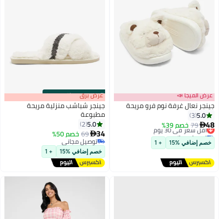
عرض الميجا 📣
s
00
:
m
عرض برق
00
·
باقي 100%
جينجر نعال غرفة نوم فرو مريحة
جينجر شباشب منزلية مريحة
مطبوعة
5.0
3
48
5.0
2
79
خصم 39%
أقل سعر في 30 يوم

34
توصيل مجاني
69
خصم 50%

أقل سعر في 30 يوم
توصيل مجاني
خصم إضافي %15
+ 1
توصيل مجاني
خصم إضافي %15
+ 1