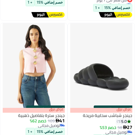
توصيل مجاني
توصيل مجاني
خصم إضافي %15
+ 1
أقل سعر في 7 يوم
خصم إضافي %15
+ 1
s
00
:
m
عرض برق
00
·
باقي 100%
s
00
:
m
عرض برق
00
·
باقي 100%
جينجر شباشب سحابية مريحة
جينجر سترة بتفاصيل ذهبية
41
109
خصم 62%
5.0

1
توصيل مجاني
27
58
خصم 53%

توصيل مجاني
توصيل مجاني
خصم إضافي %15
+ 1