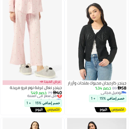
عرض الميجا 📣
جينجر كارديجان محبوك بفتحات وأزرار
58
جينجر نعال غرفة نوم فرو مريحة
89
خصم 34%

40
توصيل مجاني
79
خصم 49%
أقل سعر في السنة

توصيل مجاني
توصيل مجاني
خصم إضافي %15
+ 1
أقل سعر في السنة
خصم إضافي %15
+ 1