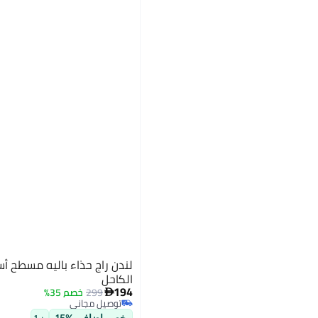
لندن راج حذاء باليه مسطح أس
الكاحل
194
299
خصم 35%

توصيل مجاني
2
توصيل مجاني