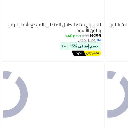
ة باللون
لندن راج حذاء الكاحل المتدلي المرصع بأحجار الراين
باللون الأسود
299
499
خصم 40%

توصيل مجاني
2
توصيل مجاني
خصم إضافي %15
+ 1