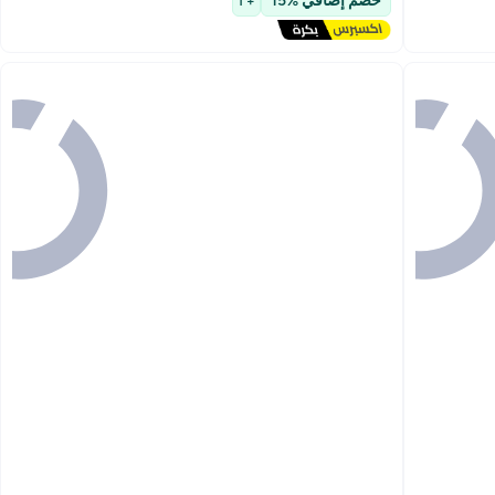
خصم إضافي %15
+ 1