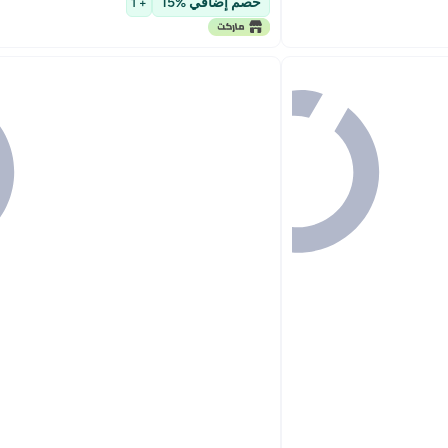
خصم إضافي %15
+ 1