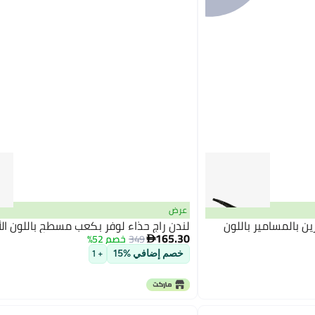
عرض
ن بالمسامير باللون
لندن راج حذاء لوفر بكعب مسطح باللون ال
165.30
349
خصم 52%

خصم إضافي %15
+ 1
5