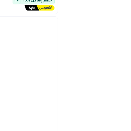
خصم إضافي %15
+ 1