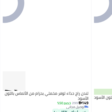
لندن راج حذاء لوفر مخملي بحزام من الألماس باللون
ون الأسود
الأسود
149
299
خصم 50%

توصيل مجاني
2
توصيل مجاني