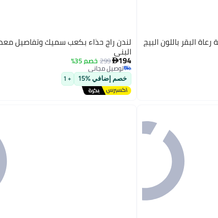
رعاة البقر باللون البيج
لندن راج حذاء بكعب سميك وتفاصيل معدني
البني
194
299
خصم 35%

توصيل مجاني
3
توصيل مجاني
خصم إضافي %15
+ 1