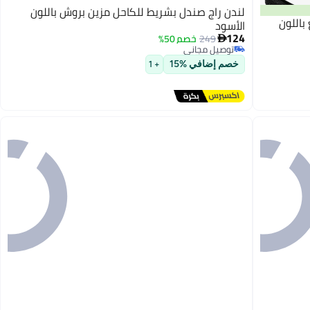
لندن راج صندل بشريط للكاحل مزين بروش باللون
باللون
الأسود
124
249
خصم 50%

توصيل مجاني
3
توصيل مجاني
خصم إضافي %15
+ 1