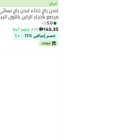
عرض
لندن راج حذاء لندن راج نسائ
مرصع بأحجار الراين باللون البي
5.0
1
145.35
279
خصم 47%

خصم إضافي %15
+ 1