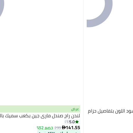
عرض
ود اللون بتفاصيل حزام
لندن راج صندل ماري جين بكعب سميك بالل
5.0
1
141.55
299
خصم 52%

2