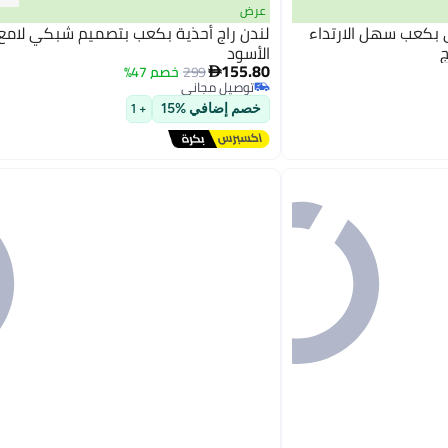
عرض
ي بكعب سهل الارتداء
لندن راج أحذية بكعب بتصميم شبكي لامع 
ج
الأسود
155.80
299
خصم 47%

3
توصيل مجاني
توصيل مجاني
خصم إضافي %15
+ 1