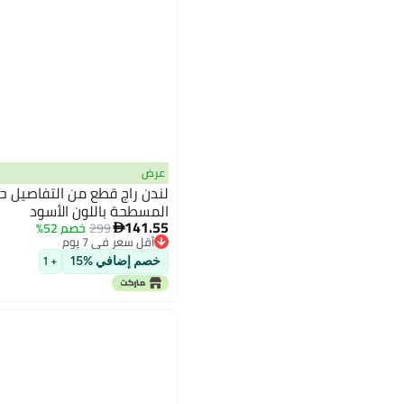
عرض
لندن راج قطع من التفاصيل حجر
المسطحة باللون الأسود
141.55
299
خصم 52%

5
أقل سعر في 7 يوم
أقل سعر في 7 يوم
خصم إضافي %15
+ 1