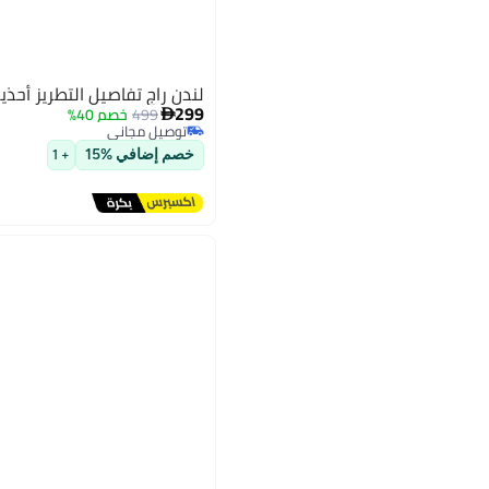
لندن راج تفاصيل التطريز أحذية 
299
499
خصم 40%

توصيل مجاني
توصيل مجاني
خصم إضافي %15
+ 1
2