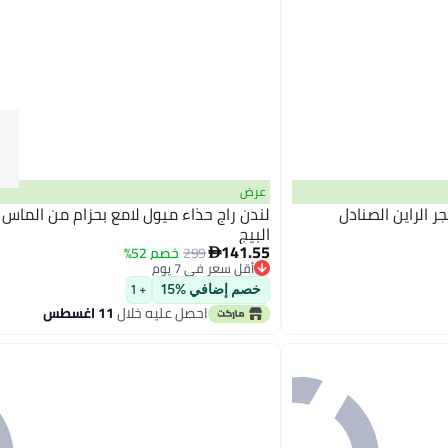
عرض
 الراين الصنادل
لندن راج حذاء ميول لامع بحزام من الماس ب
البيج
141.55
299
خصم 52%

أقل سعر في 7 يوم
أقل سعر في 7 يوم
خصم إضافي %15
+ 1
احصل عليه خلال
11 اغسطس