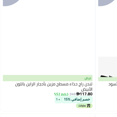
عرض
أسود
لندن راج حذاء مسطح مزين بأحجار الراين باللون
الأبيض
117.80
249
خصم 52%

3
خصم إضافي %15
+ 1