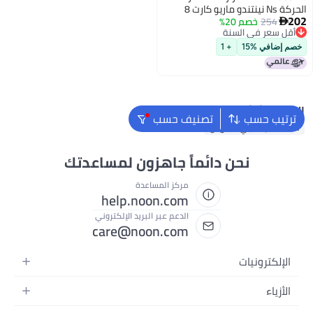
الحركة Ns نينتندو ماريو كارت 8
202
254
خصم 20%
فوضى المطبخ بلوتوث كمبيوتر Pc

أقل سعر في السنة
ستيم أسود أسطورة وكونغ
أقل سعر في السنة
سايبربانك ستار وردي
خصم إضافي %15
+ 1
البحث الشائع
ترتيب حسب
تصنيف حسب
عجلة القيادة بي اكس ان
نحن دائماً جاهزون لمساعدتك
مركز المساعدة
help.noon.com
الدعم عبر البريد الإلكتروني
care@noon.com
الإلكترونيات
الهواتف المتحركة
الأزياء
أجهزة التابلت