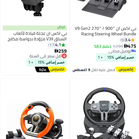
عرض
بي اكس ان V9 Gen2 270° / 900°
بي اكس ان عجلة قيادة لألعاب
Racing Steering Wheel Bundle
السباق V3II مزوّدة بدواسة مكابح
with 3-Pedals & 6+R Shifter –
3.4
9
#42 في ملحقات ألعاب الفيديو
4.1
17
Dual Motor Vibration, Hall Effect
475
1,299
أقل سعر في 30 يوم
خصم 63%

259
Pedals, RGB Lights – Multi-
توصيل مجاني

تم بيع +10 مؤخرًا
Platform for PC, Xbox Series X/S,
أقل سعر في السنة
خصم إضافي %15
+ 1
#42 في ملحقات ألعاب الفيديو
توصيل مجاني
PS4, PS3, Switch – Magnetic
خصم إضافي %15
+ 1
أقل سعر في السنة
Encoder & Adjustable Clamps
احصل عليه خلال
9 اغسطس