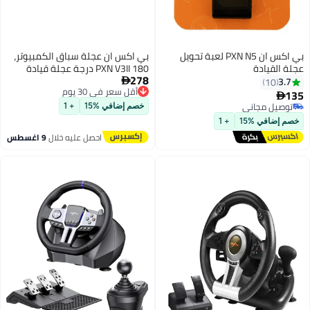
بي اكس ان PXN N5 لعبة تحويل
بي اكس ان عجلة سباق الكمبيوتر،
عجلة القيادة
PXN V3II 180 درجة عجلة قيادة
278
عالمية USB لمحاكاة سباق السيارات
3.7

10
أقل سعر في 30 يوم
مع دواسات لـ PS3، PS4، Xbox One،
135

توصيل مجاني
Xbox Series X/S، نينتندو سويتش
توصيل مجاني
خصم إضافي %15
+ 1
أقل سعر في 30 يوم
توصيل مجاني
خصم إضافي %15
+ 1
احصل عليه خلال
9 اغسطس