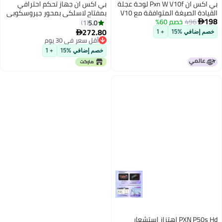
بي اكس ان Pxn W V10f لوحة عجلة
بي اكس ان جهاز تحكم احترافي
القيادة الصيغة المتوافقة مع V10
بمفتاح لاسلكي بمحور جيروسكوبي
198
496
خصم 60%
Series عجلة القيادة 27cm قبضة
5.0
1

السيليكون لوحة
272.80

خصم إضافي %15
+ 1
أقل سعر في 30 يوم
أقل سعر في 30 يوم
خصم إضافي %15
+ 1
PXN P50s Hd اهتزاز استشعار