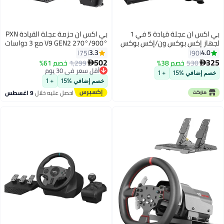
بي اكس ان عجلة قيادة 5 في 1
بي اكس ان حزمة عجلة القيادة PXN
لجهاز إكس بوكس ون/إكس بوكس
V9 GEN2 270°/900° مع 3 دواسات
سيريس إكس/إس/ جهاز الكمبيوتر/
و 6+R ناقل حركة، توافق متعدد
3.3
4.0
75
90
بلايستيشن 3/بلايستيشن 4/ نينتندو
المنصات للكمبيوتر، Xbox Series
502
325
530
خصم 38%
1,299
خصم 61%


سويتش
X/S، PS4، PS3، سويتش – اهتزاز
أقل سعر في 30 يوم
خصم إضافي %15
+ 1
توصيل مجاني
مزدوج المحرك، مشفر مغناطيسي،
خصم إضافي %15
+ 1
أقل سعر في 30 يوم
دواسات تأثير هول وأضواء RGB
احصل عليه خلال
9 اغسطس