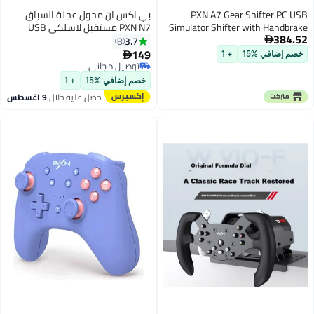
PXN A7 Gear Shifter PC USB
بي اكس ان محول عجلة السباق
Simulator Shifter with Handbrake
PXN N7 مستقبل لاسلكي USB
384.52
Button and Shift Button for High
بلوتوث لجهاز PS5 من V9 / V9 الجيل
3.7
8

Low Gear Universal 61 Shifter
2 / V99 عجلة القيادة
149

خصم إضافي %15
+ 1
Includes DINUSB DINRJ11 DINDIN
توصيل مجاني
cables Shifter Compatible V10 V12
توصيل مجاني
خصم إضافي %15
+ 1
Lite Racing Wheels for PC
احصل عليه خلال
9 اغسطس