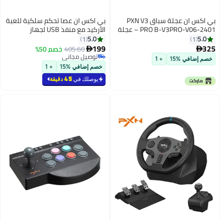
بي اكس ان عجلة سباق PXN V3
بي اكس ان عصا تحكم سلكية للعبة
PRO B-V3PRO-V06-2401 – عجلة
الأركيد مع منفذ USB لجهاز
قيادة للألعاب مع دواسات، دوران
PS3/PS4/Xbox One/Nintendo
5.0
5.0
1
1
180°، اهتزاز مزدوج وتصميم مريح
Switch/PC
199
325
405.60
خصم 50%


للكمبيوتر، PS4، Xbox وSwitch
توصيل مجاني
خصم إضافي %15
+ 1
(أسود)
توصيل مجاني
خصم إضافي %15
+ 1
يوصلك في
45 دقيقة