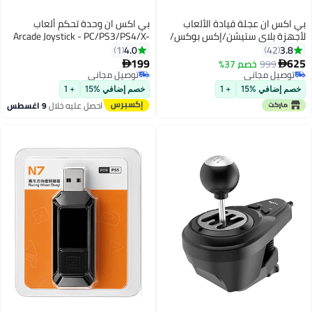
بي اكس ان عجلة قيادة الألعاب
بي اكس ان وحدة تحكم ألعاب
لأجهزة بلاي ستيشن/إكس بوكس/
Arcade Joystick - PC/PS3/PS4/X-
سويتش/الكمبيوتر الشخصي مع
ONE - لاسلكية
4.0
3.8
1
42
ناقل حركة على شكل حرف H و3
199
625
999
خصم 37%


دواسات سلكية
توصيل مجاني
توصيل مجاني
توصيل مجاني
توصيل مجاني
خصم إضافي %15
+ 1
خصم إضافي %15
+ 1
احصل عليه خلال
9 اغسطس