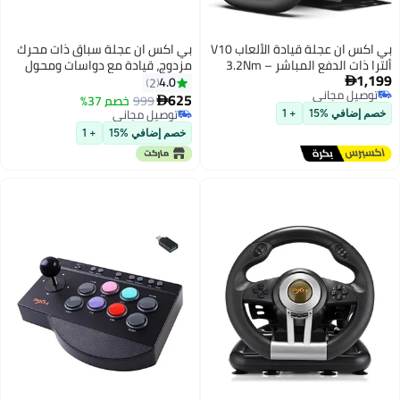
بي اكس ان عجلة قيادة الألعاب V10
بي اكس ان عجلة سباق ذات محرك
ألترا ذات الدفع المباشر – 3.2Nm
مزدوج، قيادة مع دواسات ومحول
1,199
عزم رد الفعل، محرك سيرفو، 4
لأجهزة PS4، والكمبيوتر الشخصي،
4.0
2

توصيل مجاني
ناقلات دافعة ودوّاسات هول، عجلة
وXbox One، وXbox Series S/X،
625
999
خصم 37%

توصيل مجاني
سباق للكمبيوتر/PS4/Xbox
وNintendo Switch
توصيل مجاني
خصم إضافي %15
+ 1
لمحاكيات وألعاب القيادة
توصيل مجاني
خصم إضافي %15
+ 1