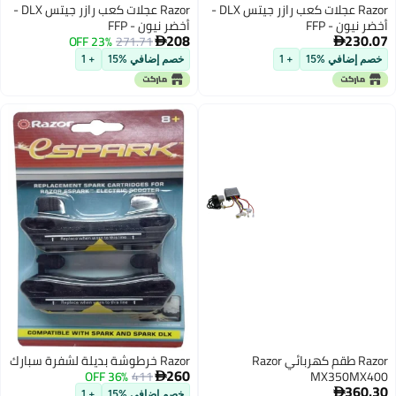
Razor عجلات كعب رازر جيتس DLX -
Razor عجلات كعب رازر جيتس DLX -
أخضر نيون - FFP
أخضر نيون - FFP
208
230.07
23% OFF
271.71


خصم إضافي %15
+ 1
خصم إضافي %15
+ 1
Razor طقم كهربائي Razor
Razor خرطوشة بديلة لشفرة سبارك
260
36% OFF
411
MX350MX400

360.30

خصم إضافي %15
+ 1