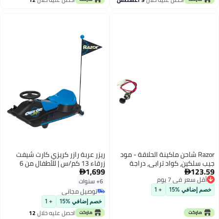
اغسطس
Razor شاحن ماكينة الحلاقة - مود
ريزر عربة رازر كريزي كارت شيفت
جيب سلكين، كواد ترابي، دراجة
زرقاء 13 كم/س | للأطفال من 6
1,699
123.59
ترابية MX350
سنوات فما فوق | عربة كهربائية |


أقل سعر في 7 يوم
عربة انزلاقية | مع إمكانية
6+ سنوات
أقل سعر في 7 يوم
الاستخدام المستمر لمدة تصل إلى
توصيل مجاني
خصم إضافي %15
+ 1
40 دقيقة | مغامرة في الهواء
توصيل مجاني
خصم إضافي %15
+ 1
الطلق
احصل عليه خلال
12