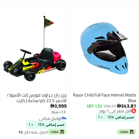
Razor Child Full Face Helmet Matte
ريزر رازر جراوند فورس إلت الأسود/
Blue
الأحمر 22.5 كم/ساعة | كارت
3,999
343.81
399.70
13% OFF
كهربائي | للأطفال من عمر 13 سنة


أقل سعر في 7 يوم
وما فوق | مع إمكانية الاستخدام
13+ سنة
أقل سعر في 7 يوم
المستمر لمدة تصل إلى 40 دقيقة
توصيل مجاني
خصم إضافي %15
+ 1
توصيل مجاني
خصم إضافي %15
+ 1
احصل عليه خلال
12
اغسطس