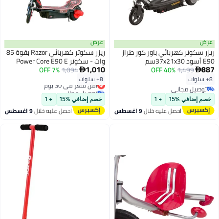
عرض
عرض
ريزر سكوتر كهربائي باور كور طراز
ريزر سكوتر كهربائي Razor بقوة 85
E90 أسود ‎‎37x21x30سم
وات - سكوتر Power Core E90 E
1,010
887
1,499
40% OFF
1,094
7% OFF
للأطفال من سن 8 سنوات فما فوق


بسرعة قصوى تبلغ 10 أميال في
8+ سنوات
8+ سنوات
أقل سعر في 30 يوم
الساعة ومدة ركوب 60 دقيقة
توصيل مجاني
توصيل مجاني
ومدى يصل إلى 10 أميال وبطارية
توصيل مجاني
أقل سعر في 30 يوم
خصم إضافي %15
+ 1
خصم إضافي %15
+ 1
12 فولت 7 أمبير وإطارات مقاومة
احصل عليه خلال
9 اغسطس
احصل عليه خلال
9 اغسطس
للثقب مقاس 5.6 بوصة - متوهج