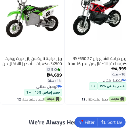
ريزر دراجة الشارع رازر RSF650 27
ريزر دراجة نارية من رازر ديرت روكيت
كم/ساعة | للأطفال من عمر 16 سنة
SX500 مكغرات - أخضر | للأطفال من
4,999
وما فوق | دراجة نارية | مع استخدام
عمر 14 سنة وما فوق | تصل السرعة
5.0
2

مستمر يصل إلى 50 دقيقة
إلى 14 ميل في الساعة (22 كم/س)
4,699
16+ سنة

مع استخدام مستمر يصل إلى 40
توصيل مجاني
14+ سنة
دقيقة
توصيل مجاني
توصيل مجاني
خصم إضافي %15
+ 1
توصيل مجاني
خصم إضافي %15
+ 1
احصل عليه خلال
12
احصل عليه خلال
12
اغسطس
اغسطس
We're Always Here To Help
Filter
Sort By