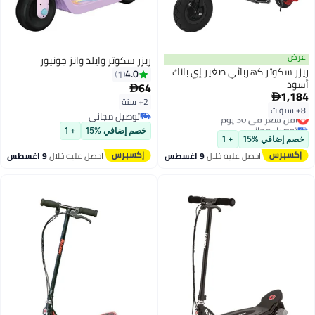
عرض
ريزر سكوتر وايلد وانز جونيور
ريزر سكوتر كهربائي صغير إي بانك
4.0
1
أسود
64

1,184

2+ سنة
8+ سنوات
أقل سعر في 30 يوم
توصيل مجاني
توصيل مجاني
توصيل مجاني
خصم إضافي %15
+ 1
أقل سعر في 30 يوم
خصم إضافي %15
+ 1
احصل عليه خلال
9 اغسطس
احصل عليه خلال
9 اغسطس