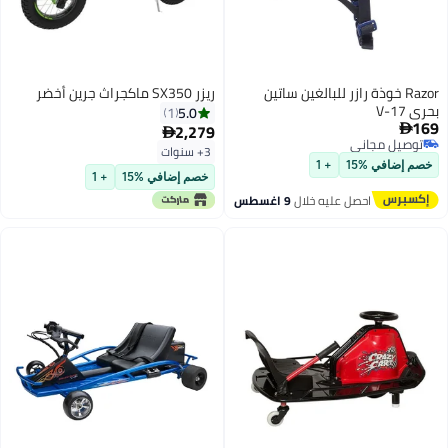
Razor خوذة رازر للبالغين ساتين
ريزر SX350 ماكجراث جرين أخضر
بحري V-17
5.0
1
169
2,279


توصيل مجاني
3+ سنوات
توصيل مجاني
خصم إضافي %15
+ 1
خصم إضافي %15
+ 1
احصل عليه خلال
9 اغسطس