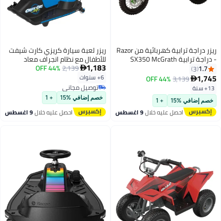
ريزر دراجة ترابية كهربائية من Razor
ريزر لعبة سيارة كريزي كارت شيفت
- دراجة ترابية SX350 McGrath
للأطفال مع نظام انجراف معاد
1,183
للأطفال بعمر 13 عامًا فما فوق
2,139
44% OFF
تصميمه لا يحتاج إلى صيانة أزرق
1.7

3
بسرعة قصوى تبلغ 14 ميلاً في
1,745
6+ سنوات
44% OFF
3,139

الساعة ومدة قيادة 30 دقيقة،
توصيل مجاني
13+ سنة
ومدى يصل إلى 7 أميال، وقوة 250
توصيل مجاني
خصم إضافي %15
+ 1
خصم إضافي %15
+ 1
وات مع بطارية 24 فولت 7 أمبير
وإطارات موتوكروس مقاس 12
احصل عليه خلال
9 اغسطس
احصل عليه خلال
9 اغسطس
بوصة - خضراء متعدد الألوان