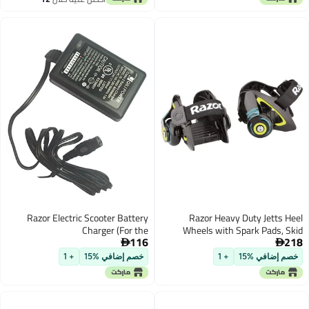
اغسطس
Razor Electric Scooter Battery
Razor Heavy Duty Jetts Heel
Charger (For the
Wheels with Spark Pads, Skid
116
218
e100/e125/e150)
Pads, and Hook and Loop Strap for


Ages 6 or Older and Supports up to
خصم إضافي %15
+ 1
خصم إضافي %15
+ 1
176 pounds, Green