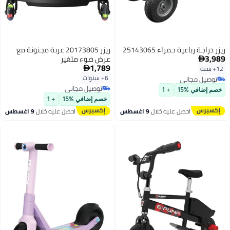
ريزر دراجة رباعية حمراء 25143065
ريزر 20173805 عربة مجنونة مع
3,989
عرض ضوء متغير

1,789
12+ سنة

6+ سنوات
توصيل مجاني
توصيل مجاني
توصيل مجاني
خصم إضافي %15
+ 1
توصيل مجاني
خصم إضافي %15
+ 1
احصل عليه خلال
9 اغسطس
احصل عليه خلال
9 اغسطس