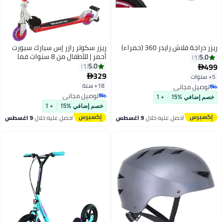
ريزر دراجة فلاش رايدر 360 (حمراء)
ريزر سكوتر رازر إس سبارك سبورت
أحمر | للأطفال من 8 سنوات فما
5.0
1
فوق | سكوتر للأطفال | سكوتر قابل
499
5.0
1

للطي | مغامرة في الهواء الطلق
329
5+ سنوات

18+ سنة
توصيل مجاني
توصيل مجاني
توصيل مجاني
خصم إضافي %15
+ 1
توصيل مجاني
خصم إضافي %15
+ 1
احصل عليه خلال
9 اغسطس
احصل عليه خلال
9 اغسطس