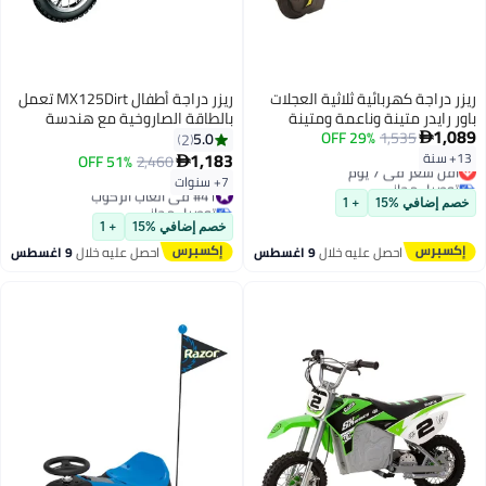
ريزر دراجة كهربائية ثلاثية العجلات
ريزر دراجة أطفال MX125Dirt تعمل
باور رايدر متينة وناعمة ومتينة
بالطاقة الصاروخية مع هندسة
1,089
1,535
29% OFF
للركوب عليها للأطفال أسود 25 x 27
موتوكروس الأصلية، دفع خلفي،
5.0
2

x 10بوصة
100 واط، عزم دوران عالي، محرك
1,183
13+ سنة
51% OFF
2,460
أقل سعر في 7 يوم

يعمل بسلسلة لمدة 7 سنوات فما
توصيل مجاني
7+ سنوات
#41 في ألعاب الركوب
فوق
أقل سعر في 7 يوم
توصيل مجاني
خصم إضافي %15
+ 1
#41 في ألعاب الركوب
خصم إضافي %15
+ 1
احصل عليه خلال
9 اغسطس
احصل عليه خلال
9 اغسطس