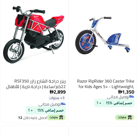
Razor RipRider 360 Caster Trike
ريزر دراجة الشارع رازر RSF350
for Kids Ages 5+ - Lightweight,
22كم/ساعة | دراجة نارية | للأطفال
2,899
1,350
Rubber Handlebars, Steel Frame,
من عمر 13 سنة وما فوق | مع


توصيل مجاني
for Riders up to 160 lbs
استخدام مستمر يصل إلى 30 دقيقة
3+ سنوات
توصيل مجاني
توصيل مجاني
خصم إضافي %15
+ 1
توصيل مجاني
خصم إضافي %15
+ 1
احصل عليه خلال
12
اغسطس