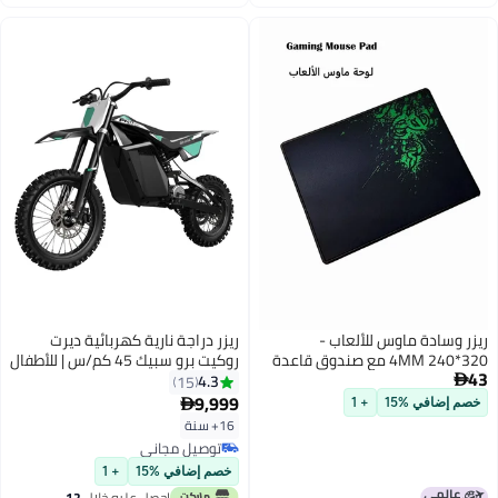
اغسطس
ريزر وسادة ماوس للألعاب -
ريزر دراجة نارية كهربائية ديرت
320*240 4MM مع صندوق قاعدة
روكيت برو سبيك 45 كم/س | للأطفال
43
مطاطية غير قابلة للانزلاق، سطح
من عمر 16 سنة وما فوق | دراجة
4.3
15

احتكاك خفيف متين - إطار مخيط
موتوكروس | دراجة كهربائية | مع
9,999

خصم إضافي %15
+ 1
مضاد للتآكل - تصميم محمول قائم
إمكانية الاستخدام المستمر لمدة
16+ سنة
على القماش وسادة ألعاب
تصل إلى 120 دقيقة | دراجة خارج
توصيل مجاني
الطرق | مغامرة في الهواء الطلق
توصيل مجاني
خصم إضافي %15
+ 1
احصل عليه خلال
12