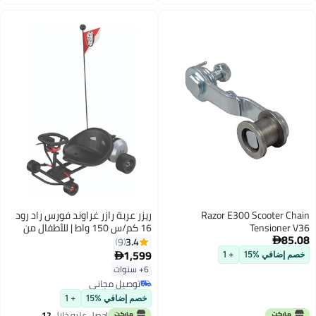
اغسطس
Razor E300 Scooter Chain
ريزر عربة رازر غراوند فورس راد رود
Tensioner V36
16 كم/س 150 واط | للأطفال من
85.08
عمر 6 سنوات فما فوق | ركوب
3.4
9

كهربائي | عربة انزلاقية | مع إمكانية
1,599

خصم إضافي %15
+ 1
الاستخدام المستمر لمدة تصل إلى
6+ سنوات
40 دقيقة | بطارية قابلة للشحن 24
توصيل مجاني
فولت | مغامرة في الهواء الطلق |
توصيل مجاني
خصم إضافي %15
+ 1
عربة للأطفال
احصل عليه خلال
12