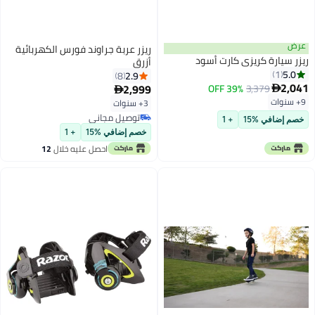
عرض
ريزر عربة جراوند فورس الكهربائية
ريزر سيارة كريزي كارت أسود
أزرق
5.0
1
2.9
8
2,041
2,999
39% OFF
3,379


9+ سنوات
3+ سنوات
توصيل مجاني
خصم إضافي %15
+ 1
توصيل مجاني
خصم إضافي %15
+ 1
احصل عليه خلال
12
اغسطس