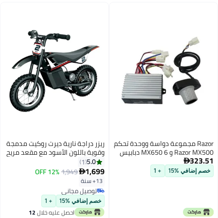
Razor مجموعة دواسة ووحدة تحكم
ريزر دراجة نارية ديرت روكيت مدمجة
Razor MX500 و MX650 6 دبابيس
وقوية باللون الأسود مع مقعد مريح
323.51
5.0
1

1,699
12% OFF
1,949

خصم إضافي %15
+ 1
13+ سنة
توصيل مجاني
توصيل مجاني
خصم إضافي %15
+ 1
احصل عليه خلال
12