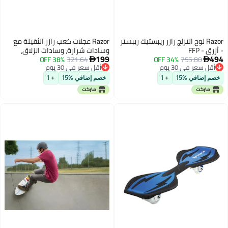
Razor لوح التزلج رازر ريبستيك ريبستر
Razor عجلات كعب رازر الثقيلة مع
- أزرق - FFP
وسادات شرارة، وسادات انزلاق،
199
494
755.80
34% OFF
321.64
38% OFF
وحزام هوك وحلقة للأعمار من 6


أقل سعر في 30 يوم
أقل سعر في 30 يوم
سنوات أو أكثر وتدعم حتى 176 رطلاً،
أقل سعر في 30 يوم
أقل سعر في 30 يوم
أخضر
خصم إضافي %15
+ 1
خصم إضافي %15
+ 1