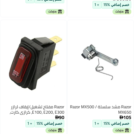
خصم إضافي %15
+ 1
Razor مشد سلسلة Razor MX500 /
Razor مفتاح تشغيل/إيقاف لرازر
MX650
E100، E200، E300، كرازي كارت،
90
105
eSpark، GF، دريفتير، دوان باجي


خصم إضافي %15
+ 1
خصم إضافي %15
+ 1