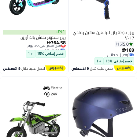
عرض
ريزر خوذة رازر للبالغين ساتين رمادي
ريزر سكوتر فلاش باك أزرق
V-17
764.58
أقل سعر في 30 يوم

5.0
15
توصيل مجاني
169

أقل سعر في 30 يوم
توصيل مجاني
خصم إضافي %15
+ 1
توصيل مجاني
خصم إضافي %15
+ 1
احصل عليه خلال
9 اغسطس
احصل عليه خلال
9 اغسطس