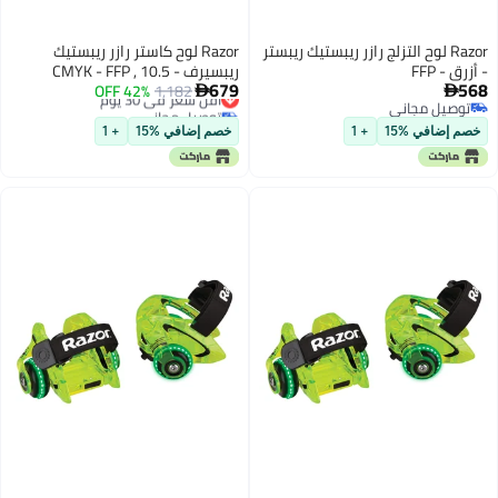
Razor لوح التزلج رازر ريبستيك ريبستر
Razor لوح كاستر رازر ريبستيك
- أزرق - FFP
ريبسيرف - CMYK - FFP , 10.5
679
568
1,182
أقل سعر في 30 يوم
42% OFF


توصيل مجاني
توصيل مجاني
توصيل مجاني
أقل سعر في 30 يوم
خصم إضافي %15
+ 1
خصم إضافي %15
+ 1