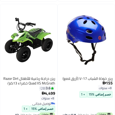
اغسطس
ريزر خوذة الشباب V-17 (أزرق لامع)
ريزر دراجة رباعية للأطفال Razor Dirt
155
Quad XS McGrath خضراء 13كم/

ساعة | للأطفال من عمر 8 سنوات
3.6
8+ سنوات
28
فما فوق | رباعية الدفع مستوحاة
4,499

خصم إضافي %15
+ 1
من الطرق الوعرة | مع استخدام
8+ سنوات
مستمر يصل إلى 40 دقيقة
توصيل مجاني
توصيل مجاني
خصم إضافي %15
+ 1
احصل عليه خلال
9 اغسطس
احصل عليه خلال
12