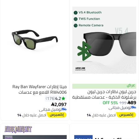
عرض
ميتا إطارات Ray Ban Wayfarer
جرين ليون نظارات جرين ليون
RW4006 اللامع مع عدسات
برشلونة الذكية - عدسات مستقطبة
كلاسيكية خضراء G15 مباشرة إلى
4.2
176
89
199
55% OFF
مضادة للأشعة الزرقاء وحماية

مواقع التواصل الاجتماعي وكاميرا
2,097

توصيل مجاني
UV400، تقنية بلوتوث 5.4، مقاومة
بدقة 12 ميجابكسل ونظام صوت
توصيل مجاني
توصيل مجاني
للماء IPX4 وتحكم باللمس (GL-SG8)
توصيل مجاني
مفتوح للأذن وخمسة ميكروفونات
احصل عليه خلال
14
احصل عليه خلال
14
للتحكم الصوتي بالذكاء الاصطناعي
اغسطس
اغسطس