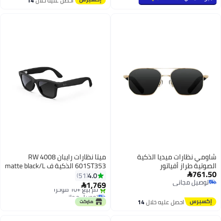
احصل عليه خلال
14
تم بيع +10 مؤخرًا
باللمس، نظارات بلوتوث 5.3 مضادة
اغسطس
#8 في نظارات ذكية
للضوء الأزرق للرجال والنساء - أسود
شاومي نظارات ميديا الذكية
ميتا نظارات رايبان RW 4008
الصوتية طراز أفياتور
601ST353 الذكية ف matte black/L
761.50
تدرج رمادي لامع
4.0
51

توصيل مجاني
1,769

توصيل مجاني
توصيل مجاني
بتخلّص بسرعة
احصل عليه خلال
14
تم بيع +10 مؤخرًا
اغسطس
توصيل مجاني