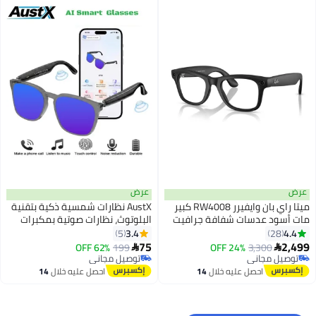
عرض
عرض
ميتا راي بان وايفيرر RW4008 كبير
AustX نظارات شمسية ذكية بتقنية
مات أسود عدسات شفافة جرافيت
البلوتوث، نظارات صوتية بمكبرات
أخضر متحول
صوت، عدسات مستقطبة حماية من
3.4
4.4
5
28
الأشعة فوق البنفسجية UV400،
75
2,499
62% OFF
199
24% OFF
3,300


تشغيل موسيقى بالأذن المفتوحة،
توصيل مجاني
توصيل مجاني
توصيل مجاني
تحكم باللمس
توصيل مجاني
احصل عليه خلال
14
احصل عليه خلال
14
اغسطس
اغسطس