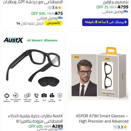
بتصميم براولين
الاصطناعي مع دردشة GPT، ونظارات
799
863
7% OFF
ترجمة ذكية تدعم 164 لغة، ونظارات
3.4
5

توصيل مجاني
شمسية كلاسيكية بتصميم طيار مع
75
55% OFF
169

توصيل مجاني
مساعد صوتي/مكالمات بتقنية
توصيل مجاني
توصيل مجاني
الذكاء الاصطناعي، ومقاومة للماء
يوصلك في
1 ساعة 2 دقيقة
احصل عليه خلال
14
بمعيار IP65، ونظارات ذكية متعددة
اغسطس
الوظائف للرجال والنساء
ASPOR A790 Smart Glasses –
AustX نظارات ذكية بتقنية الذكاء
High Precision and Advanced
الاصطناعي مزودة بكاميرا 8
289
Artificial Intelligence
489
40% OFF
ميجابكسل، ونظارات لتسجيل الفيديو
3.3

5
#5 في نظارات ذكية