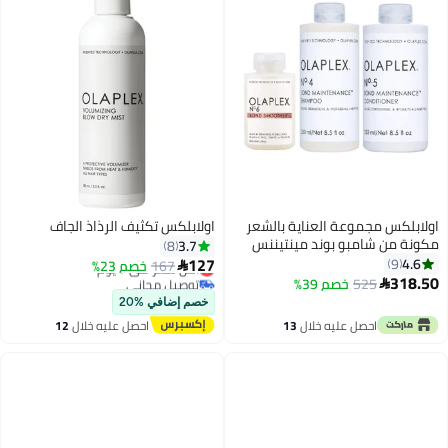
اولابلكس مجموعة العناية بالشعر
اولابلكس تكثيف الرذاذ الجاف
مكونة من شامبو بوند مينتيننس
3.7
8
رقم 4 وبلسم رقم 5 ومنعم الشعر
127
4.6
9
167
أقل سعر في 7 يوم
خصم 23%

رقم 6 من 3 قطع أبيض
318.50
توصيل مجاني
525
خصم 39%

250ml+250ml+100ملليلتر
أقل سعر في 7 يوم
خصم إضافي %20
احصل عليه خلال
13
احصل عليه خلال
12
اغسطس
اغسطس