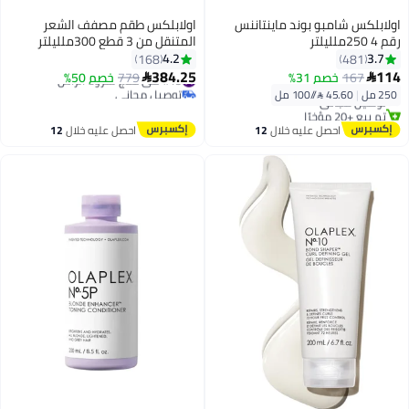
اولابلكس شامبو بوند ماينتاننس
اولابلكس طقم مصفف الشعر
رقم 4 250ملليلتر
المتنقل من 3 قطع 300ملليلتر
4.2
3.7
168
481
384.25
114
167
خصم 31%
#15 في علاج لفروة الرأس
779
خصم 50%


توصيل مجاني
250 مل
|
45.60 /⁨/100 مل⁩
توصيل مجاني
#15 في علاج لفروة الرأس
تم بيع +20 مؤخرًا
توصيل مجاني
احصل عليه خلال
12
احصل عليه خلال
12
اغسطس
اغسطس