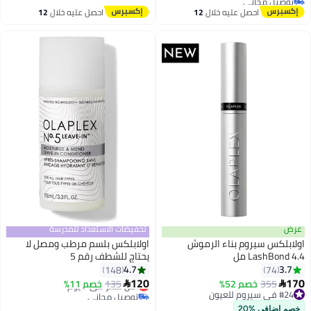
أقل سعر في 7 يوم
احصل عليه خلال
12
احصل عليه خلال
12
اغسطس
اغسطس
عرض
تخفيضات الاستعداد للمدرسة
اولابلكس سيروم بناء الرموش
اولابلكس بلسم مرطب ومصل لا
LashBond 4.4 مل
يحتاج للشطف رقم 5
4.7
3.7
148
74
120
170
355
خصم 52%
135
أقل سعر في 7 يوم
خصم 11%


#24 في سيروم للعيون
توصيل مجاني
#24 في سيروم للعيون
أقل سعر في 7 يوم
خصم إضافي %20