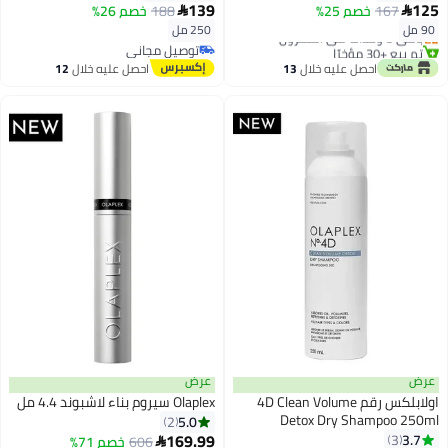
139
125
167
خصم 25%
188
خصم 26%


90 مل
250 مل
باقي 3 وحدات في المخزون
تم بيع +30 مؤخرًا
توصيل مجاني
باقي 3 وحدات في المخزون
توصيل مجاني
احصل عليه خلال
13
احصل عليه خلال
12
اغسطس
اغسطس
عرض
عرض
اولابلكس رقم 4D Clean Volume
Olaplex سيروم بناء لاشبوند 4.4 مل
Detox Dry Shampoo 250ml
5.0
2
250ملليلتر
169.99
3.7
3
606
أقل سعر في السنة
خصم 71%
