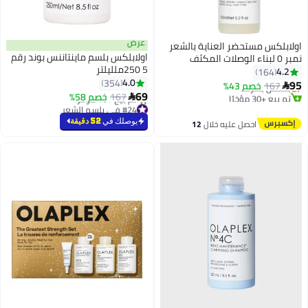
عرض
اولابلكس مستحضر العناية بالشعر
اولابلكس بلسم ماينتاننس بوند رقم
نمبر 0 لبناء الوصلات المكثف
#18 في معالجات ليف إن
5 250ملليلتر
155ملليلتر
4.2
164
توصيل مجاني
4.0
354
95
167
بتخلّص بسرعة
خصم 43%

69
تم بيع +30 مؤخرًا
167
خصم 58%

#18 في معالجات ليف إن
#24 في بلسم الشعر
أقل سعر في 30 يوم
يوصلك في
52 دقيقة
احصل عليه خلال
12
تم بيع +10 مؤخرًا
اغسطس
#24 في بلسم الشعر