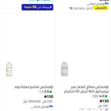
توصيل مجاني
توصيل مجاني
يوصلك في
52 دقيقة
احصل عليه خلال
12
اغسطس
اولابلكس معالج الشعر هير
اولابلكس شامبو صيانة بوند
بيرفيكتور No3 أبيض 100ملليلتر
3.9
13
150
4.0
382

130

250 مل
|
60 /⁨/100 مل⁩
100 مل
توصيل مجاني
أقل سعر في 7 يوم
توصيل مجاني
توصيل مجاني