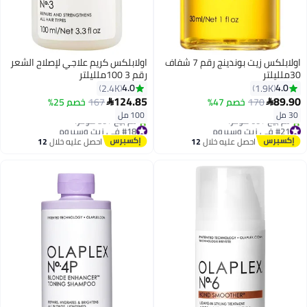
اولابلكس زيت بوندينج رقم 7 شفاف
اولابلكس كريم علاجي لإصلاح الشعر
30ملليلتر
رقم 3 100ملليلتر
4.0
4.0
2.4K
1.9K
124.85
89.90
170
خصم 47%
167
خصم 25%


30 مل
100 مل
#21 في زيت وسيروم
#18 في زيت وسيروم
توصيل مجاني
توصيل مجاني
احصل عليه خلال
12
احصل عليه خلال
12
تم بيع +60 مؤخرًا
تم بيع +80 مؤخرًا
اغسطس
اغسطس
#21 في زيت وسيروم
#18 في زيت وسيروم