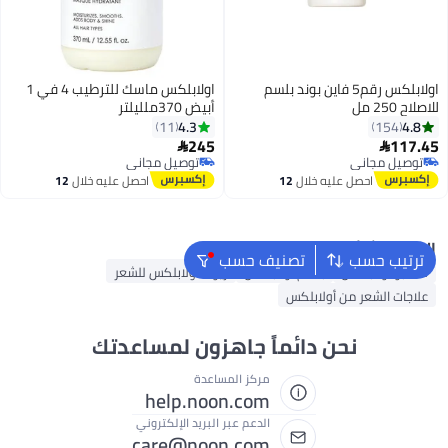
اولابلكس رقم5 فاين بوند بلسم
اولابلكس ماسك للترطيب 4 في 1
للاصلاح 250 مل
أبيض 370ملليلتر
4.3
4.8
11
154
245
117.45


توصيل مجاني
توصيل مجاني
توصيل مجاني
توصيل مجاني
احصل عليه خلال
12
احصل عليه خلال
12
اغسطس
اغسطس
البحث الشائع
ترتيب حسب
تصنيف حسب
شامبو أولابلكس
بلسم أولابلكس
زيوت أولابلكس للشعر
علاجات الشعر من أولابلكس
نحن دائماً جاهزون لمساعدتك
مركز المساعدة
help.noon.com
الدعم عبر البريد الإلكتروني
care@noon.com