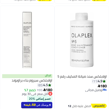
اغسطس
اغسطس
عرض
اولابلكس سند صيانة المكيف رقم 5
اولابلكس سيروم بناء براوبوند
4.9
11
4.5
85
180

180
توصيل مجاني
195
خصم 7%

توصيل مجاني
أقل سعر في 30 يوم
أقل سعر في 30 يوم
خصم إضافي %20
يوصلك في
52 دقيقة
احصل عليه خلال
12