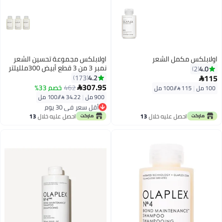
اولابلكس مكمل الشعر
اولابلكس مجموعة تحسين الشعر
نمبر 3 من 3 قطع أبيض 300ملليلتر
4.0
2
115
4.2
173

307.95
462
خصم 33%
100 مل
|
115 /⁨/100 مل⁩

900 مل
|
34.22 /⁨/100 مل⁩
أقل سعر في 30 يوم
أقل سعر في 30 يوم
احصل عليه خلال
13
احصل عليه خلال
13
اغسطس
اغسطس