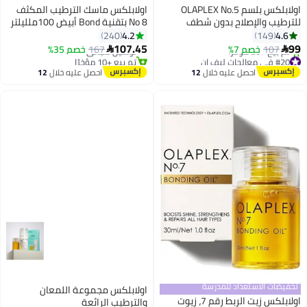
اولابلكس بلسم OLAPLEX No.5
اولابلكس ماسك الترطيب المكثف
للترطيب والإصلاح بدون شطف
No 8 بتقنية Bond أبيض 100ملليلتر
#47 في أقنعة العناية بالشعر
4.2
4.6
240
149
أقل سعر في 7 يوم
107.45
99
107
خصم 7%
167
توصيل مجاني
خصم 35%


#20 في معالجات ليف إن
تم بيع +10 مؤخرًا
توصيل مجاني
#47 في أقنعة العناية بالشعر
احصل عليه خلال
12
احصل عليه خلال
12
تم بيع +20 مؤخرًا
اغسطس
اغسطس
#20 في معالجات ليف إن
تخفيضات الاستعداد للمدرسة
اولابلكس مجموعة اللمعان
اولابلكس زيت الربط رقم 7، زيوت
والترطيب الرائعة