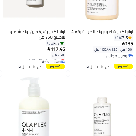
اولابلكس شامبو بوند للصيانة رقم 4
اولابلكس رقم4 فاين بوند شامبو
للاصلاح 250 مل
3.5
24
135
4.7
38

117.45
100 مل
|
135 /⁨/100 مل⁩

250 مل
توصيل مجاني
أقل سعر في 7 يوم
توصيل مجاني
توصيل مجاني
أقل سعر في 7 يوم
احصل عليه خلال
12
احصل عليه خلال
12
اغسطس
اغسطس