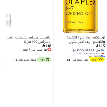
اولابلكس زيت رقم 7 للتقوية
اولابلكس مملس ومصفف الشعر
والترميم - زيت شعر مقوي
الاحترافي 100 مل 6
118
115
واستعادة


أقل سعر في 7 يوم
30 مل
|
383.33 /⁨/100 مل⁩
أقل سعر في 7 يوم
أقل سعر في 7 يوم
توصيل مجاني
أقل سعر في 7 يوم
احصل عليه خلال
12
احصل عليه خلال
13
اغسطس
اغسطس