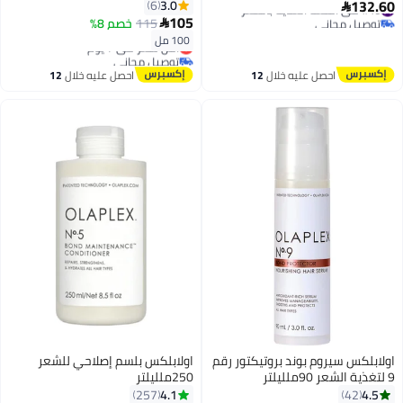
132.60
3.0
6
#46 في أقنعة العناية بالشعر

105
توصيل مجاني
115
خصم 8%

#46 في أقنعة العناية بالشعر
100 مل
أقل سعر في 7 يوم
توصيل مجاني
أقل سعر في 7 يوم
احصل عليه خلال
12
احصل عليه خلال
12
اغسطس
اغسطس
اولابلكس سيروم بوند بروتيكتور رقم
اولابلكس بلسم إصلاحي للشعر
9 لتغذية الشعر 90ملليلتر
250ملليلتر
4.1
4.5
257
42