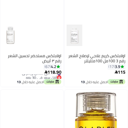
اولابلكس كريم علاجي لإصلاح الشعر
اولابلكس مستحضر تحسين الشعر
رقم 3 100مل 100ملليلتر
رقم ٣ أبيض
4.2
3.9
67
17
118.90
115
#14 في لمعان وإشراق


أقل سعر في 30 يوم
#14 في لمعان وإشراق
احصل عليه خلال
13
احصل عليه خلال
13
اغسطس
اغسطس