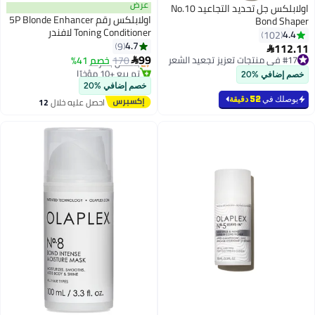
عرض
اولابلكس جل تحديد التجاعيد No.10
اولابلكس رقم 5P Blonde Enhancer
Bond Shaper
Toning Conditioner لافندر
4.4
102
#38 في بلسم الشعر
4.7
9
112.11
توصيل مجاني

99
#17 في منتجات تعزيز تجعيد الشعر
170
بتخلّص بسرعة
خصم 41%

#17 في منتجات تعزيز تجعيد الشعر
تم بيع +10 مؤخرًا
خصم إضافي %20
#38 في بلسم الشعر
خصم إضافي %20
يوصلك في
52 دقيقة
احصل عليه خلال
12
اغسطس