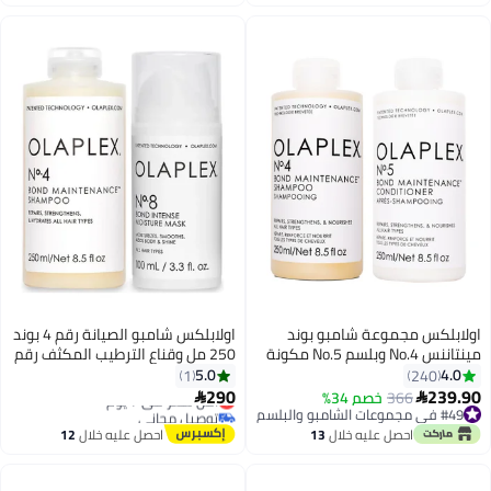
اغسطس
اولابلكس مجموعة شامبو بوند
اولابلكس شامبو الصيانة رقم 4 بوند
مينتاننس No.4 وبلسم No.5 مكونة
250 مل وقناع الترطيب المكثف رقم
من قطعتين أبيض 250x2ملليلتر
8 بوند 100 مل
5.0
4.0
1
240
290
239.90
366
خصم 34%
أقل سعر في 7 يوم


#49 في مجموعات الشامبو والبلسم
توصيل مجاني
#49 في مجموعات الشامبو والبلسم
أقل سعر في 7 يوم
احصل عليه خلال
13
احصل عليه خلال
12
اغسطس
اغسطس