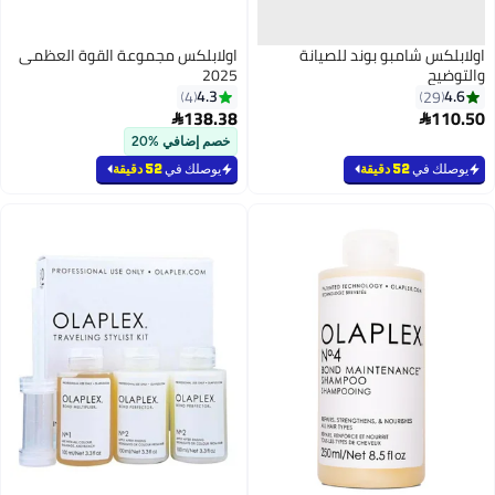
اولابلكس شامبو بوند للصيانة
اولابلكس مجموعة القوة العظمى
والتوضيح
2025
4.3
4.6
4
29
138.38
110.50


خصم إضافي %20
يوصلك في
52 دقيقة
يوصلك في
52 دقيقة