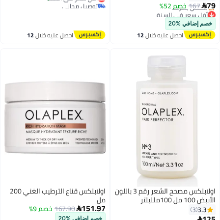
79
توصيل مجاني
167
خصم 52%

أقل سعر في السنة
أقل سعر في السنة
توصيل مجاني
خصم إضافي %20
بتخلّص بسرعة
احصل عليه خلال
12
احصل عليه خلال
12
أقل سعر في السنة
اغسطس
اغسطس
اولابلكس مصحح الشعر رقم 3 باللون
اولابلكس قناع الترطيب الغني 200
الأبيض 100 مل 100ملليلتر
مل
151.97
167.90
خصم 9%
3.3

3
125

خصم إضافي %20