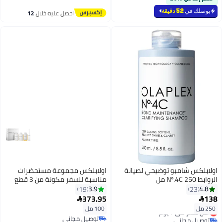
يوصلك في
52 دقيقة
احصل عليه خلال
12
اغسطس
اولابلكس شامبو توضيحي لصيانة
اولابلكس مجموعة مستحضرات
الروابط Nº.4C 250 مل
مناسبة للسفر مكونة من 3 قطع
أبيض 100ملليلتر
3.9
4.8
19
23
373.95
138


250 مل
100 مل
أقل سعر في 7 يوم
توصيل مجاني
توصيل مجاني