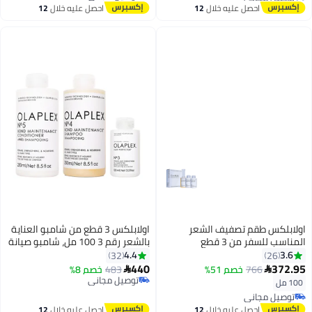
أقل سعر في 7 يوم
توصيل مجاني
احصل عليه خلال
12
احصل عليه خلال
12
اغسطس
اغسطس
اولابلكس طقم تصفيف الشعر
اولابلكس 3 قطع من شامبو العناية
المناسب للسفر من 3 قطع
بالشعر رقم 3 100 مل، شامبو صيانة
100ملليلتر
بوند رقم 4 250 مل وبلسم صيانة
4.4
3.6
32
26
بوند رقم 5
440
372.95
766
خصم 51%
483
خصم 8%


توصيل مجاني
100 مل
توصيل مجاني
توصيل مجاني
توصيل مجاني
احصل عليه خلال
12
احصل عليه خلال
12