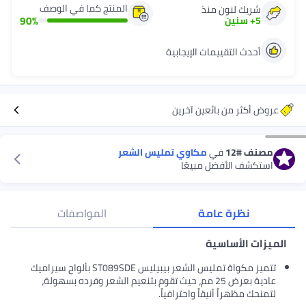
المنتج كما في الوصف
شريك لنون منذ
90
%
5
+
سنين
أحدث التقييمات الإيجابية
عروض أكثر من بائعين آخرين
مصنف
#12
في
مكاوي تمليس الشعر
استكشف الأفضل مبيعًا
نظرة عامة
المواصفات
الميزات الأساسية
تتميز مكواة تمليس الشعر بيبيليس ST089SDE بألواح سيراميك
عادية بعرض 25 مم، حيث تقوم بتنعيم الشعر وفرده بسهولة،
لتمنحك مظهراً أنيقاً واحترافياً.