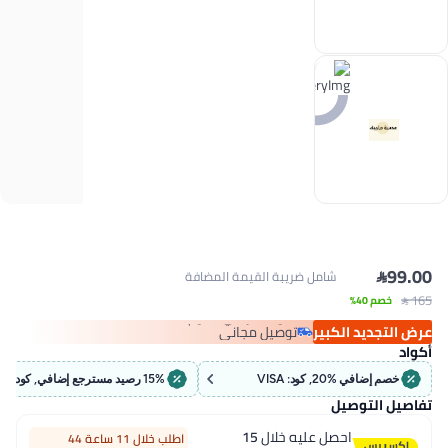

99.00
شامل ضريبة القيمة المضافة
#12 في مكاوي تمليس الشعر
 165
خصم 40%
أقل سعر في 7 يوم
توصيل مجاني
عرض التجديد الكبير
باقي 1 وحدات في المخزون
أكواد
تم بيع +190 مؤخرًا
#12 في مكاوي تمليس الشعر
خصم إضافي %20, كود: VISA
15% رصيد مسترجع إضافي, كود: كاش15
تفاصيل التوصيل
احصل عليه خلال
15
اطلب خلال 11 ساعة 44