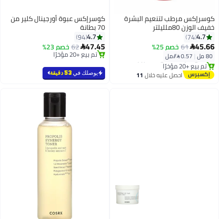
كوسرإكس مرطب لتنعيم البشرة
كوسرإكس عبوة أورجينال كلير من
خفيف الوزن 80ملليلتر
70 بطانة
4.7
4.7
94
74
47.45
45.66
61
خصم 25%
62
خصم 23%


توصيل مجاني
تم بيع +20 مؤخرًا
باقي 2 وحدات في المخزون
80 مل
|
0.57 /⁨/مل⁩
تم بيع +20 مؤخرًا
تم بيع +20 مؤخرًا
توصيل مجاني
يوصلك في
53 دقيقة
احصل عليه خلال
11
اغسطس