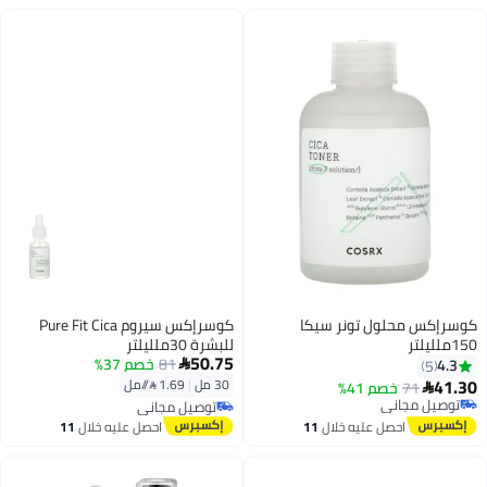
كوسرإكس محلول تونر سيكا
كوسرإكس سيروم Pure Fit Cica
150ملليلتر
للبشرة 30ملليلتر
50.75
81
خصم 37%
4.3

5
41.30
30 مل
|
1.69 /⁨/مل⁩
71
خصم 41%

توصيل مجاني
توصيل مجاني
توصيل مجاني
توصيل مجاني
احصل عليه خلال
11
احصل عليه خلال
11
اغسطس
اغسطس