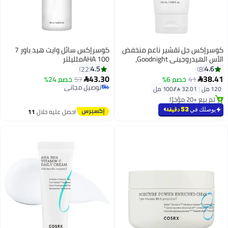
كوسرإكس جل تقشير ناعم منخفض
كوسرإكس سائل وايت هيد باور 7
الأس الهيدروجيني Goodnight،
AHA 100ملليلتر
مقشر معتدل للعناية بالبشرة
4.5
4.6
22
8
باستخدام PHA للبشرة الحساسة
43.30
38.41
41
خصم 6%
57
خصم 24%


توصيل مجاني
120 مل
|
32.01 /⁨/100 مل⁩
تم بيع +10 مؤخرًا
تم بيع +20 مؤخرًا
توصيل مجاني
تم بيع +20 مؤخرًا
يوصلك في
53 دقيقة
احصل عليه خلال
11
اغسطس