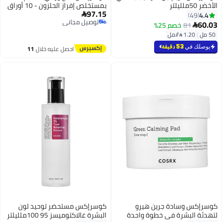
الأخضر 50ملليلتر
بمستخلص إفراز الحلزون - 10 أوراق
97.15
4.4

49
توصيل مجاني
60.03
81
خصم 25%

توصيل مجاني
50 مل
|
1.20 /⁨/مل⁩
يوصلك في
53 دقيقة
احصل عليه خلال
11
اغسطس
كوسرإكس وسادة جرين هيرو
كوسرإكس مستحضر توحيد لون
لتهدئة البشرة في خطوة واحدة
البشرة غالاكتوميسز 95 100ملليلتر