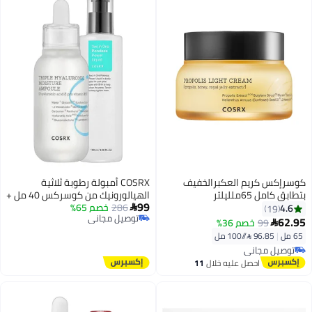
كوسرإكس كريم العكبرالخفيف
COSRX أمبولة رطوبة ثلاثية
بتطابق كامل 65ملليلتر
الهيالورونيك من كوسركس 40 مل +
99
286
خصم 65%
سائل باور ليكويد خالي من المسام
4.6

19
توصيل مجاني
100 مل
62.95
99
خصم 36%

توصيل مجاني
65 مل
|
96.85 /⁨/100 مل⁩
توصيل مجاني
توصيل مجاني
احصل عليه خلال
11
اغسطس