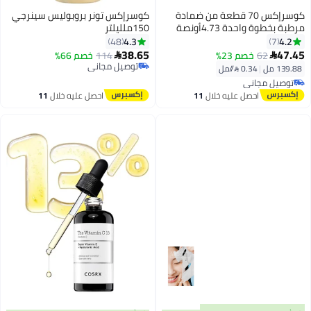
كوسرإكس 70 قطعة من ضمادة
كوسرإكس تونر بروبوليس سينرجي
مرطبة بخطوة واحدة 4.73أونصة
150ملليلتر
سائلة
4.3
4.2
48
7
38.65
47.45
62
خصم 23%
114
خصم 66%


توصيل مجاني
139.88 مل
|
0.34 /⁨/مل⁩
تم بيع +20 مؤخرًا
توصيل مجاني
توصيل مجاني
توصيل مجاني
احصل عليه خلال
11
احصل عليه خلال
11
اغسطس
اغسطس