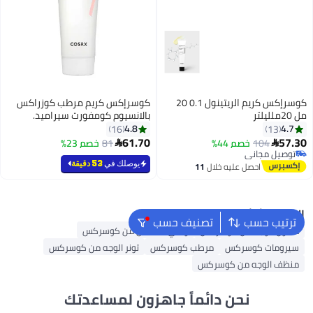
كوسرإكس كريم الريتينول 0.1 20
كوسرإكس كريم مرطب كوزراكس
مل 20ملليلتر
بالانسيوم كومفورت سيراميد.
4.8
4.7
16
13
61.70
57.30
104
خصم 44%
81
خصم 23%


توصيل مجاني
توصيل مجاني
يوصلك في
53 دقيقة
احصل عليه خلال
11
اغسطس
البحث الشائع
ترتيب حسب
تصنيف حسب
غسول الوجه من كوسركس
واقي الشمس من كوسركس
سيرومات كوسركس
مرطب كوسركس
تونر الوجه من كوسركس
منظف ​​الوجه من كوسركس
نحن دائماً جاهزون لمساعدتك