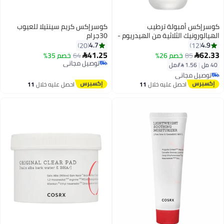
كوسرإكس أمبولة ترطيب
كوسرإكس كريم سينتيلا للعيوب
الهيالورونيك الثلاثية من الهيدريوم -
30جرام
ترطيب مكثف مع حمض
4.7
4.9
20
12
الهيالورونيك الثلاثي لبشرة ممتلئة
41.25
62.33
85
خصم 26%
64
خصم 35%


توصيل مجاني
ومشرقة
40 مل
|
1.56 /⁨/مل⁩
تم بيع +10 مؤخرًا
توصيل مجاني
توصيل مجاني
تم بيع +10 مؤخرًا
احصل عليه خلال
11
احصل عليه خلال
11
توصيل مجاني
اغسطس
اغسطس