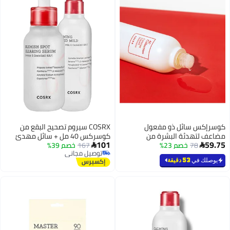
كوسرإكس سائل ذو مفعول
COSRX سيروم تصحيح البقع من
مضاعف لتهدئة البشرة من
كوسركس 40 مل + سائل مهدئ
101
59.75
78
مجموعة أيه سي 125ملليلتر
خصم 23%
خفيف
167
خصم 39%


توصيل مجاني
توصيل مجاني
يوصلك في
53 دقيقة