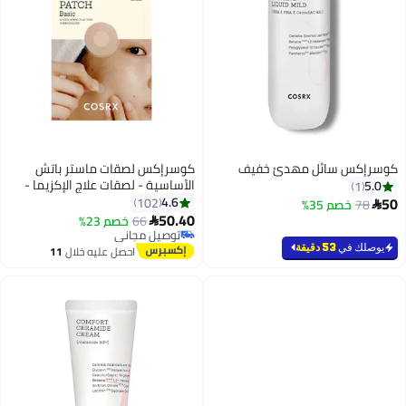
كوسرإكس سائل مهدئ خفيف
كوسرإكس لصقات ماستر باتش
الأساسية - لصقات علاج الإكزيما -
5.0
1
50
4.6
102
78
خصم 35%

50.40
66
خصم 23%

توصيل مجاني
تم بيع +20 مؤخرًا
يوصلك في
53 دقيقة
احصل عليه خلال
11
توصيل مجاني
اغسطس