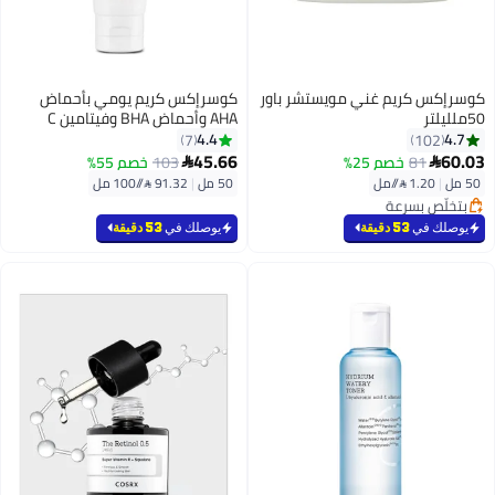
كوسرإكس كريم غني مويستشر باور
كوسرإكس كريم يومي بأحماض
50ملليلتر
AHA وأحماض BHA وفيتامين C
50ملليلتر
4.4
4.7
7
102
45.66
60.03
81
خصم 25%
103
خصم 55%


50 مل
|
1.20 /⁨/مل⁩
50 مل
|
91.32 /⁨/100 مل⁩
بتخلّص بسرعة
بتخلّص بسرعة
يوصلك في
53 دقيقة
يوصلك في
53 دقيقة