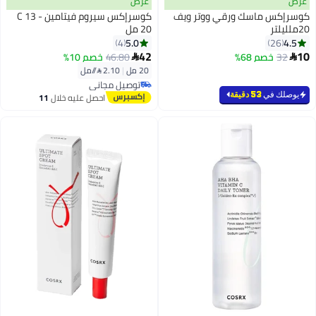
عرض
عرض
كوسرإكس ماسك ورقي ووتر ويف
كوسرإكس سيروم فيتامين C 13 -
20ملليلتر
20 مل
5.0
4.5
4
26
42
10
32
خصم 68%
46.80
خصم 10%


20 مل
|
2.10 /⁨/مل⁩
توصيل مجاني
توصيل مجاني
يوصلك في
53 دقيقة
احصل عليه خلال
11
اغسطس