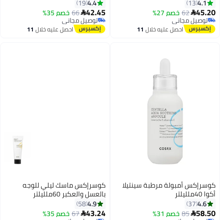
4.4
4.1
19
13
42.45
45.20
62
خصم 27%
66
خصم 35%


توصيل مجاني
توصيل مجاني
توصيل مجاني
توصيل مجاني
احصل عليه خلال
11
احصل عليه خلال
11
اغسطس
اغسطس
كوسرإكس أمبولة مرطبة سينتيلا
كوسرإكس ماسك ليلي للوجه
أكوا 40ملليلتر
بالعسل والعكبر 60ملليلتر
4.9
4.6
58
37
43.24
58.50
85
خصم 31%
67
خصم 35%

