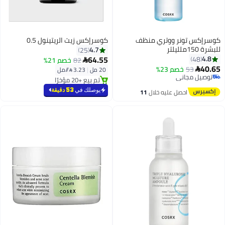
كوسرإكس تونر ووتري منظف
كوسرإكس زيت الريتينول 0.5
للبشرة 150ملليلتر
4.7
25
64.55
4.8
48
82
خصم 21%

40.65
53
خصم 23%

20 مل
|
3.23 /⁨/مل⁩
توصيل مجاني
تم بيع +20 مؤخرًا
تم بيع +10 مؤخرًا
تم بيع +20 مؤخرًا
توصيل مجاني
يوصلك في
53 دقيقة
احصل عليه خلال
11
اغسطس