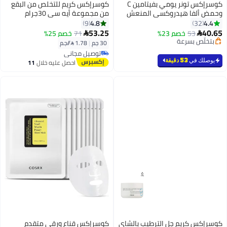
كوسرإكس تونر يومي بفيتامين C
كوسرإكس كريم للتخلص من البقع
وحمض ألفا هيدروكسي المنعش
من مجموعة أيه سي 30جرام
150ملليلتر
4.8
4.4
9
32
53.25
40.65
53
خصم 23%
71
خصم 25%


بتخلّص بسرعة
30 جم
|
1.78 /⁨/جم⁩
تم بيع +50 مؤخرًا
توصيل مجاني
بتخلّص بسرعة
توصيل مجاني
يوصلك في
53 دقيقة
احصل عليه خلال
11
اغسطس
كوسرإكس كريم جل الترطيب بالشاي
كوسرإكس قناع ورقي متقدم