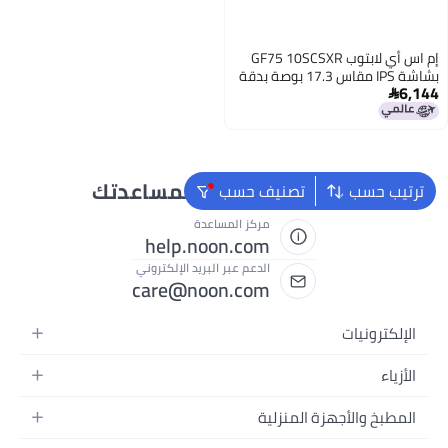
إم اس أي لابتوب GF75 10SCSXR
بشاشة IPS مقاس 17.3 بوصة بدقة
6,144
كاملة الوضوح ومعالج كور i5

10300H الجيل العاشر/ ذاكرة رام
سعة 8 جيجابايت/ محرك أقراص SSD
سعة 512 جيجابايت/ بطاقة رسومات
إنفيديا جيفورس GTX 1650 Ti سعة
4 جيجابايت/ نظام تشغيل ويندوز 10
نحن دائماً جاهزون لمساعدتك
ترتيب حسب
تصنيف حسب
هوم/ إصدار عالمي اللغة الإنجليزية
اللغة الإنجليزية
مركز المساعدة
help.noon.com
الدعم عبر البريد الإلكتروني
care@noon.com
الإلكترونيات
الهواتف المتحركة
الأزياء
أجهزة التابلت
أحذية رياضية رجالية
المطبخ والأجهزة المنزلية
أجهزة الكمبيوتر المحمولة
أحذية رياضية نسائية