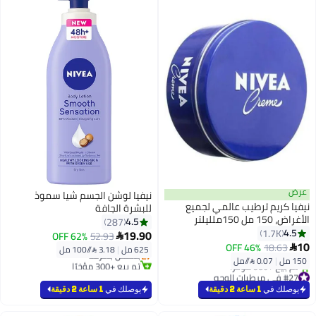
عرض
نيفيا لوشن الجسم شيا سموذ
نيفيا كريم ترطيب عالمي لجميع
للبشرة الجافة
الأغراض، 150 مل 150ملليلتر
4.5
287
#28 في كريمات ولوشن الجسم
4.5
1.7K
19.90
62% OFF
52.93

توصيل مجاني
10
46% OFF
18.63

625 مل
|
3.18 /⁨/100 مل⁩
بتخلّص بسرعة
150 مل
|
0.07 /⁨/مل⁩
تم بيع +300 مؤخرًا
#27 في مرطبات الوجه
#28 في كريمات ولوشن الجسم
بتخلّص بسرعة
يوصلك في
1 ساعة 2 دقيقة
يوصلك في
1 ساعة 2 دقيقة
تم بيع +580 مؤخرًا
#27 في مرطبات الوجه