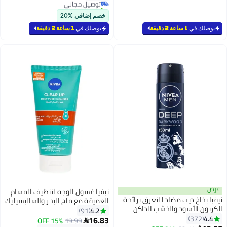
#3 في كريمات الحلاقة الرجالية
تم بيع +200 مؤخرًا
#43 في مزيلات رائحة العرق ومضادات التعرق
خصم إضافي %20
يوصلك في
1 ساعة 2 دقيقة
يوصلك في
1 ساعة 2 دقيقة
عرض
نيفيا غسول الوجه لتنظيف المسام
نيفيا بخاخ ديب مضاد للتعرق برائحة
العميقة مع ملح البحر والساليسيليك
الكربون الأسود والخشب الداكن
وحمض الهيالورونيك
4.2
91
#23 في غسول الوجه
للرجال متعدد الألوان 150ملليلتر
4.4
372
16.83
15% OFF
19.99

أقل سعر في 30 يوم