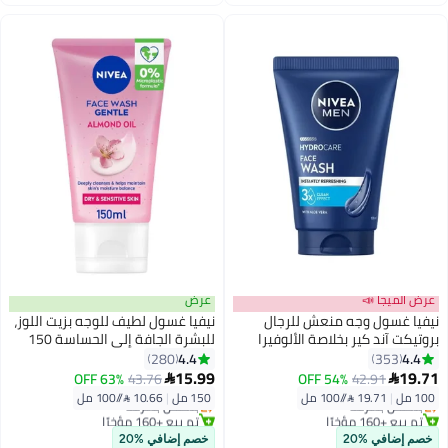
عرض الميجا 📣
عرض
نيفيا غسول وجه منعش للرجال
نيفيا غسول لطيف للوجه بزيت اللوز،
بروتيكت آند كير بخلاصة الألوفيرا
للبشرة الجافة إلى الحساسة 150
100ملليلتر
مل 150ملليلتر
4.4
4.4
280
353
#5 في كريم ليلي
#8 في كريم ليلي
15.99
19.71
63% OFF
43.76
54% OFF
42.91


أقل سعر في 7 يوم
أقل سعر في 7 يوم
100 مل
|
19.71 /⁨/100 مل⁩
150 مل
|
10.66 /⁨/100 مل⁩
بتخلّص بسرعة
بتخلّص بسرعة
تم بيع +160 مؤخرًا
تم بيع +160 مؤخرًا
#5 في كريم ليلي
#8 في كريم ليلي
خصم إضافي %20
خصم إضافي %20