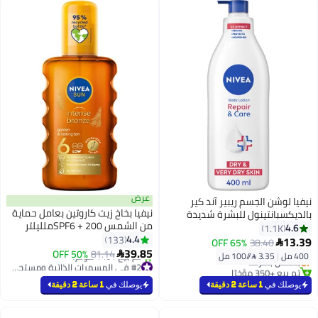
عرض
نيفيا لوشن الجسم ريبير آند كير
نيفيا بخاخ زيت كاروتين بعامل حماية
بالديكسبانتينول للبشرة شديدة
من الشمس SPF6 + 200ملليلتر
الجفاف 400ملليلتر
4.6
1.1K
#6 في الجسم
4.4
133
13.39
65% OFF
38.40

أقل سعر في 7 يوم
39.85
50% OFF
81.14

400 مل
|
3.35 /⁨/100 مل⁩
بتخلّص بسرعة
#2 في المسمرات الذاتية ومستحضرات التسمير
تم بيع +350 مؤخرًا
بتخلّص بسرعة
#6 في الجسم
يوصلك في
1 ساعة 2 دقيقة
تم بيع +140 مؤخرًا
يوصلك في
1 ساعة 2 دقيقة
#2 في المسمرات الذاتية ومستحضرات التسمير