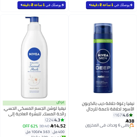
يوصلك في
1 ساعة 2 دقيقة
يوصلك في
1 ساعة 2 دقيقة
عرض
نيفيا رغوة حلاقة ديب بالكربون
نيفيا لوشن الجسم المسكي الحسي،
الأسود لحلاقة ناعمة للرجال
#2 في كريمات الحلاقة الرجالية
رائحة المسك، للبشرة العادية إلى
200ملليلتر
4.6
167
توصيل مجاني
الجافة
4.3
224
38
باقي 6 وحدات في المخزون

14.52
تم بيع +320 مؤخرًا
38.40
62% OFF

#2 في كريمات الحلاقة الرجالية
400 مل
|
3.63 /⁨/100 مل⁩