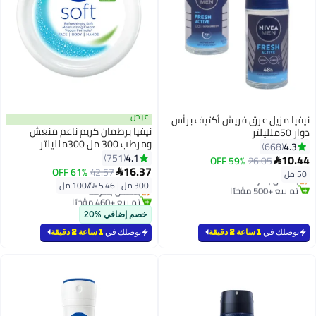
عرض
نيفيا مزيل عرق فريش أكتيف برأس
نيفيا برطمان كريم ناعم منعش
دوار 50ملليلتر
ومرطب 300 مل 300ملليلتر
4.3
668
#26 في مزيلات رائحة العرق ومضادات التعرق
4.1
751
10.44
59% OFF
26.05

أقل سعر في 7 يوم
#4 في الجسم
16.37
61% OFF
42.57

50 مل
بتخلّص بسرعة
أقل سعر في 30 يوم
300 مل
|
5.46 /⁨/100 مل⁩
تم بيع +500 مؤخرًا
بتخلّص بسرعة
#26 في مزيلات رائحة العرق ومضادات التعرق
تم بيع +460 مؤخرًا
#4 في الجسم
خصم إضافي %20
يوصلك في
1 ساعة 2 دقيقة
يوصلك في
1 ساعة 2 دقيقة