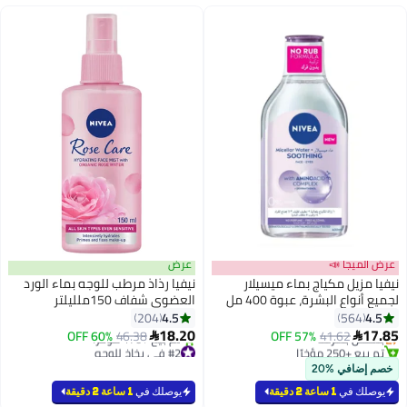
عرض الميجا 📣
عرض
نيفيا مزيل مكياج بماء ميسيلار
نيفيا رذاذ مرطب للوجه بماء الورد
لجميع أنواع البشرة، عبوة 400 مل
العضوي شفاف 150ملليلتر
#6 في مزيل مكياج
4.5
4.5
204
564
توصيل مجاني
18.20
17.85
41.62
بتخلّص بسرعة
57% OFF
46.38
60% OFF


تم بيع +250 مؤخرًا
#2 في بخاخ للوجه
#6 في مزيل مكياج
بتخلّص بسرعة
خصم إضافي %20
تم بيع +170 مؤخرًا
#2 في بخاخ للوجه
يوصلك في
1 ساعة 2 دقيقة
يوصلك في
1 ساعة 2 دقيقة