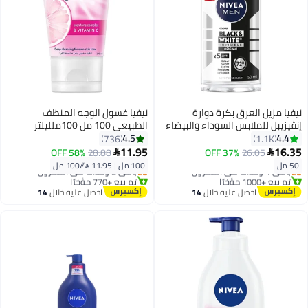
نيفيا مزيل العرق بكرة دوارة
نيفيا غسول الوجه المنظف
إنڤيزيبل للملابس السوداء والبيضاء
الطبيعي 100 مل 100ملليلتر
الأصلي للرجال 50ملليلتر
4.5
4.4
736
1.1K
#9 في مزيلات رائحة العرق ومضادات التعرق
#2 في كريم ليلي
11.95
16.35
58% OFF
28.88
37% OFF
26.05


توصيل مجاني
توصيل مجاني
50 مل
100 مل
|
11.95 /⁨/100 مل⁩
باقي 1 وحدات في المخزون
باقي 2 وحدات في المخزون
تم بيع +1000 مؤخرًا
تم بيع +770 مؤخرًا
#9 في مزيلات رائحة العرق ومضادات التعرق
#2 في كريم ليلي
احصل عليه خلال
14
احصل عليه خلال
14
اغسطس
اغسطس