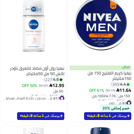
عرض
نيفيا رول أون مضاد للتعرق باودر
نيفيا كريم التفتيح 150 مل
تاتش 50 مل 50ملليلتر
150ملليلتر
4.6
227
4.4
395
12.95
50% OFF
26.05

11.64
61% OFF
30.19

50 مل
150 مل
|
7.76 /⁨/100 مل⁩
#37 في مزيلات رائحة العرق ومضادات التعرق
#3 في تونر
بتخلّص بسرعة
بتخلّص بسرعة
تم بيع +590 مؤخرًا
خصم إضافي %20
تم بيع +260 مؤخرًا
#37 في مزيلات رائحة العرق ومضادات التعرق
#3 في تونر
يوصلك في
1 ساعة 2 دقيقة
يوصلك في
1 ساعة 2 دقيقة