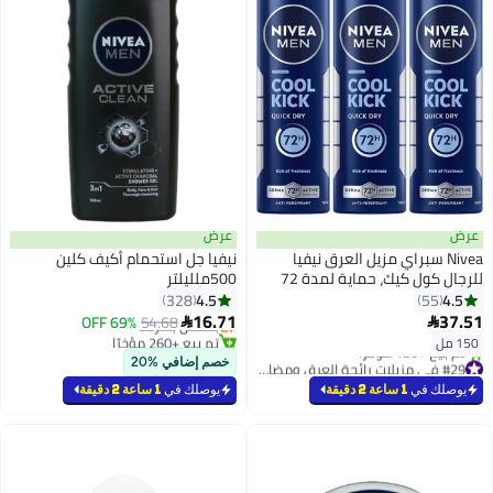
عرض
عرض
Nivea سبراي مزيل العرق نيفيا
نيفيا جل استحمام أكيف كلين
للرجال كول كيك، حماية لمدة 72
500ملليلتر
#9 في مستحضرات غسل الجسم
ساعة، جفاف سريع، عبوة من 3 (150
4.5
4.5
328
55
أقل سعر في 30 يوم
مل لكل منها)
16.71
37.51
54.68
بتخلّص بسرعة
69% OFF


تم بيع +260 مؤخرًا
150 مل
#9 في مستحضرات غسل الجسم
#29 في مزيلات رائحة العرق ومضادات التعرق
خصم إضافي %20
بتخلّص بسرعة
يوصلك في
1 ساعة 2 دقيقة
يوصلك في
1 ساعة 2 دقيقة
تم بيع +120 مؤخرًا
#29 في مزيلات رائحة العرق ومضادات التعرق