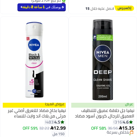
#8 في الجسم
بتخلّص بسرعة
يوصلك في
1 ساعة 2 دقيقة
احصل عليه خلال
15
تم بيع +270 مؤخرًا
اغسطس
#8 في الجسم
عرض
عروض الميجا
نيفيا جل حلاقة عميق للتنظيف
نيفيا بخاخ مضاد للتعرق أصلي غير
العميق للرجال، كربون أسود مضاد
مرئي من بلاك آند وايت للنساء
#3 في كريمات الحلاقة الرجالية
للبكتيريا، 200 مل 200ملليلتر
متعدد الألوان 150 مل متعدد
4.5
4.6
483
316
أقل سعر في 7 يوم
#43 في مزيلات رائحة العرق ومضادات التعرق
الألوان 150ملليلتر
12.99
15.35
36.56
بتخلّص بسرعة
58% OFF
32.22
59% OFF


أقل سعر في 7 يوم
تم بيع +160 مؤخرًا
150 مل
توصيل مجاني