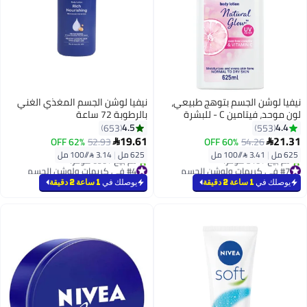
نيفيا لوشن الجسم بتوهج طبيعي،
نيفيا لوشن الجسم المغذي الغني
لون موحد، فيتامين C - للبشرة
بالرطوبة 72 ساعة
العادية إلى الجافة
4.5
4.4
653
553
19.61
21.31
62% OFF
52.93
60% OFF
54.26


625 مل
|
3.41 /⁨/100 مل⁩
625 مل
|
3.14 /⁨/100 مل⁩
#7 في كريمات ولوشن الجسم
#4 في كريمات ولوشن الجسم
بتخلّص بسرعة
بتخلّص بسرعة
يوصلك في
1 ساعة 2 دقيقة
يوصلك في
1 ساعة 2 دقيقة
تم بيع +810 مؤخرًا
تم بيع +690 مؤخرًا
#7 في كريمات ولوشن الجسم
#4 في كريمات ولوشن الجسم