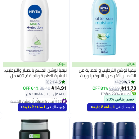
عرض
عرض
نيفيا لوشن الترطيب والحماية من
نيفيا لوشن الجسم بالصبار والترطيب،
الشمس أفتر صن بالألوفيرا وزيت
للبشرة العادية والجافة، 400 مل
#1 في العناية بعد الشمس
الأفوكادو، 200 مل 200ملليلتر
400ملليلتر
4.5
4.7
621
429
أقل سعر في 7 يوم
14.91
11.73
62.59
بتخلّص بسرعة
81% OFF
38.40
61% OFF


تم بيع +290 مؤخرًا
400 مل
|
3.73 /⁨/100 مل⁩
#1 في العناية بعد الشمس
#22 في كريمات ولوشن الجسم
خصم إضافي %20
بتخلّص بسرعة
يوصلك في
1 ساعة 2 دقيقة
يوصلك في
1 ساعة 2 دقيقة
تم بيع +430 مؤخرًا
#22 في كريمات ولوشن الجسم