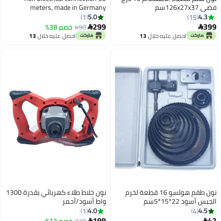
فضي 126x27x37سم
meters, made in Germany
5.0
4.3
1
15
299
399
490
خصم 38%


احصل عليه خلال
13
احصل عليه خلال
13
اغسطس
اغسطس
نون طقم هولسو 16 قطعة لخرم
نون خلاط طلاء كهربائي بقدرة 1300
الجبس أسود 22*15*5سم
واط أسود/أحمر
4.0
4.5
1
4
199
42
230
خصم 13%

