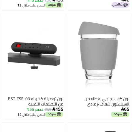
احصل عليه خلال
13
اغسطس
نون كوب زجاجي بغطاء من
نون توصيلة كهرباء BST-ZSE-03
السيليكون شفاف/رمادي
من التحكمات التقنية
155
65
350ملليلتر
350
خصم 55%


احصل عليه خلال
14
اغسطس