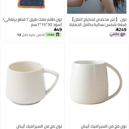
نون 【غير مخصص لمكياج النقل】
نون طقم مفك طرق 7 قطع برتقالي/
قبعة شمس نسائية بكامل الحماية
أسود 30*15*7سم
49
249
ذات قمة مفتوحة مع واقي شمس


مغناطيسي قابل للفصل وتصميم
احصل عليه خلال
13
اغسطس
تنفس للربيع والصيف
نون مج من السيراميك أبيض
نون مج من السيراميك أبيض