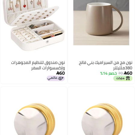
نون مج من السيراميك بني فاتح
نون صندوق لتنظيم المجوهرات
380ملليلتر
وإكسسوارات السفر
60
60
70
خصم 14%

