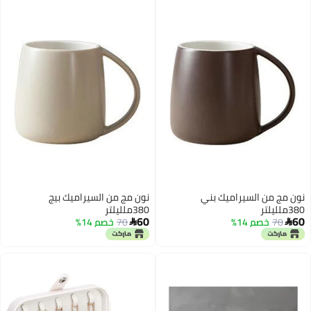
والصيف
نون مج من السيراميك بني
نون مج من السيراميك بيج
380ملليلتر
380ملليلتر
60
60
70
خصم 14%
70
خصم 14%

