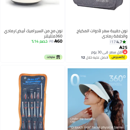
نون حقيبة سفر لأدوات المكياج
نون مج من السيراميك أبيض/رمادي
والحلاقة رمادي
360ملليلتر
60
70
خصم 14%
4.7

17
25

أقل سعر في 30 يوم
توصيل مجاني
احصل عليه خلال
12
أقل سعر في 30 يوم
اغسطس