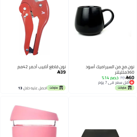
نون مج من السيراميك أسود
نون قاطع أنابيب أحمر 42مم
39
360ملليلتر

60
70
خصم 14%

أقل سعر في 7 يوم
أقل سعر في 7 يوم
احصل عليه خلال
13
اغسطس