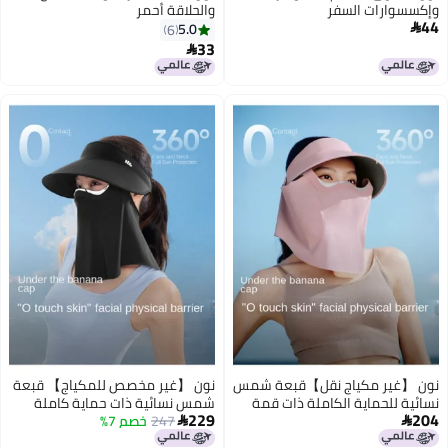
وإكسسوارات السفر
والحلاقة أحمر
44
5.0
6

33

نون 【غير مكياج نقل】قبعة شمس
نون 【غير مخصص للمكياج】 قبعة
نسائية للحماية الكاملة ذات قمة
شمس نسائية ذات حماية كاملة
229
204
مفتوحة مع واقي شمس قابل
247
خصم 7%
بقمة مفتوحة وواقي شمس قابل


للفصل مغناطيسي ومنفس لفصلي
للفصل مغناطيسيًا ومنفّذ للهواء