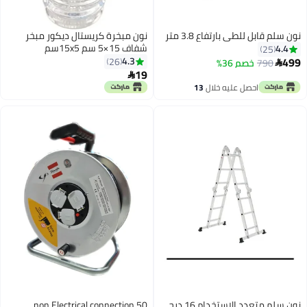
نون سلم قابل للطي بارتفاع 3.8 متر
نون مبخرة كريستال ديكور مبخر
شفاف 15×5 سم 15x5سم
4.4
25
499
4.3
26
790
خصم 36%

19

احصل عليه خلال
13
اغسطس
نون سلم متعدد الاستخدام 16 درج
non Electrical connection 50