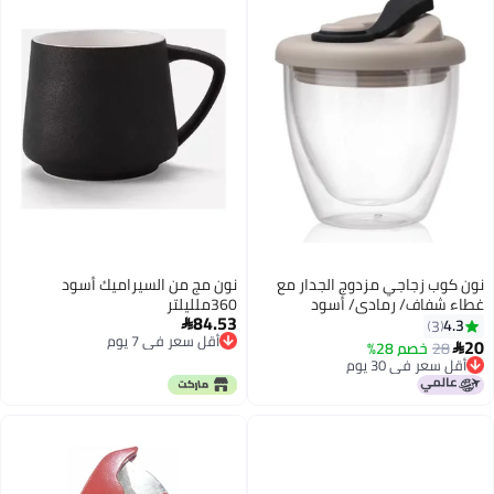
نون كوب زجاجي مزدوج الجدار مع
نون مج من السيراميك أسود
غطاء شفاف/ رمادي/ أسود
360ملليلتر
84.53
250ملليلتر
4.3

3
أقل سعر في 7 يوم
20
28
خصم 28%

أقل سعر في 7 يوم
أقل سعر في 30 يوم
أقل سعر في 30 يوم