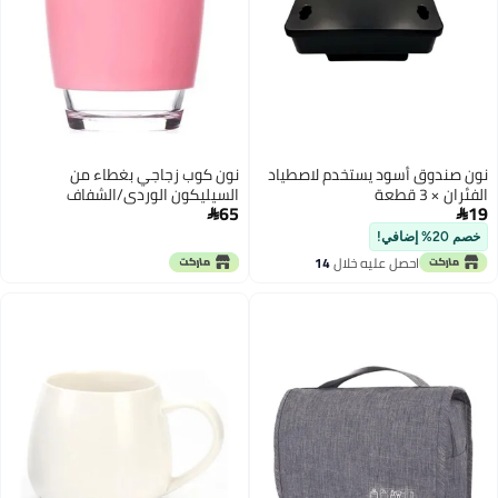
نون صندوق أسود يستخدم لاصطياد
نون كوب زجاجي بغطاء من
الفئران × 3 قطعة
السيليكون الوردي/الشفاف
65
19
350ملليلتر


خصم 20% إضافي!
احصل عليه خلال
14
اغسطس