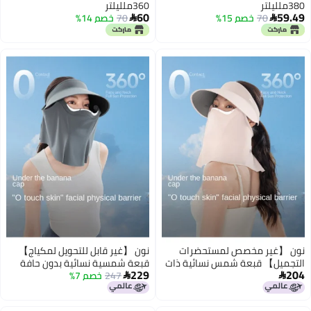
380ملليلتر
360ملليلتر
60
59.49
70
خصم 15%
70
خصم 14%


نون 【غير مخصص لمستحضرات
نون 【غير قابل للتحويل لمكياج】
التجميل】 قبعة شمس نسائية ذات
قبعة شمسية نسائية بدون حافة
229
204
حماية كاملة وقمة مفتوحة مع
247
خصم 7%
للحماية الكاملة مع واقي شمس


واقي شمس قابل للفصل
قابل للفصل مغناطيسي ومنفذ
مغناطيسي ومسامي للربيع
للهواء لفصلي الربيع والصيف