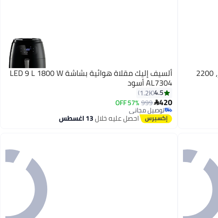
ألسيف إليك غلاية كهربائية زجاجية 1.7 لتر، 2200
ألسيف إليك مقلاة هوائية بشاشة LED 9 L 1800 W
AL7304 أسود
4.5
1.2K
420
57% OFF
999

توصيل مجاني
توصيل مجاني
احصل عليه خلال
13 اغسطس