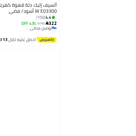
W E03300 أسود/ فضي
4.4
150
322
43% OFF
570

توصيل مجاني
باقي 1 وحدات في المخزون
توصيل مجاني
احصل عليه خلال
13 اغسطس