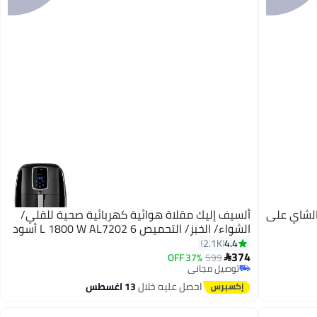
ر الشاي على
ألسيف إليك مقلاة هوائية كهربائية صحية للقلي/
الشواء/ الخبز/ التحميص 6 L 1800 W AL7202 أسود
4.4
2.1K
374
37% OFF
599

توصيل مجاني
توصيل مجاني
احصل عليه خلال
13 اغسطس