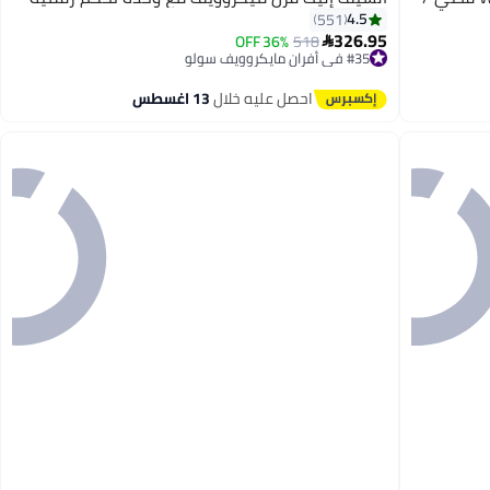
4.5
551
326.95
36% OFF
518

#35 في أفران مايكروويف سولو
توصيل مجاني
#35 في أفران مايكروويف سولو
احصل عليه خلال
13 اغسطس