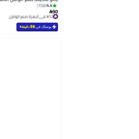
4.4
706
90

#12 في أجهزة صنع الوافل
#12 في أجهزة صنع الوافل
يوصلك في
56 دقيقة