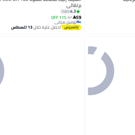
برتقالي
4.3
585
59
11% OFF
67

توصيل مجاني
توصيل مجاني
احصل عليه خلال
13 اغسطس