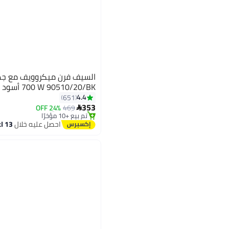
700 W 90510/20/BK أسود
#36 في أفران مايكروويف سولو
4.4
651
توصيل مجاني
353
24% OFF
469

تم بيع +10 مؤخرًا
#36 في أفران مايكروويف سولو
احصل عليه خلال
13 اغسطس