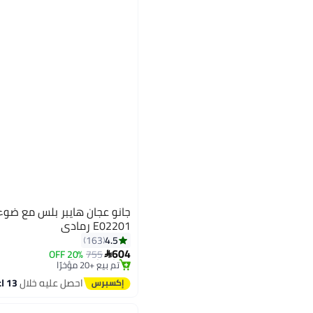
E02201 رمادي
#14 في خلاطات عمودية
4.5
163
توصيل مجاني
604
20% OFF
755

تم بيع +20 مؤخرًا
#14 في خلاطات عمودية
احصل عليه خلال
13 اغسطس