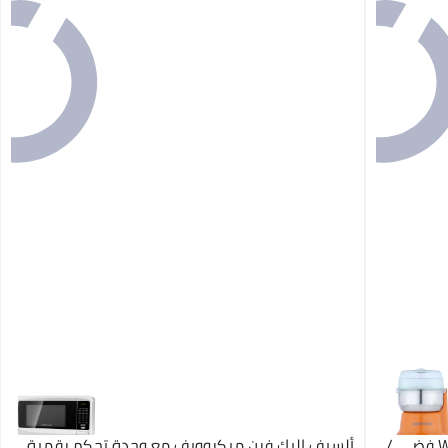
ألسيف إليك مطحنة قهوة 160 W S64/OR فضي /
ألسيف إليك فرن ميكروويف مع وحدة تحكم رقمية