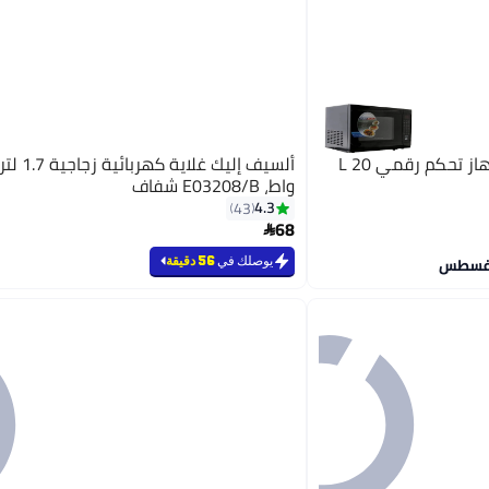
السيف فرن ميكروويف مع جهاز تحكم رقمي 20 L
واط، E03208/B شفاف
4.3
43
68

يوصلك في
56 دقيقة