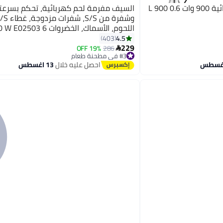
ألسيف إليك دلة قهوة كهربائية 900 وات 0.6 L 900
السيف مفرمة لحم كهربائية، تحكم بسرعت
اللحوم، الأسماك، الخضروات 6 L 1000 W E02503
4.5
403
229
19% OFF
286

#3 في مطحنة طعام
توصيل مجاني
احصل عليه خلال
13 اغسطس
#3 في مطحنة طعام