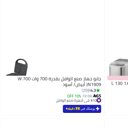
جانو جهاز صنع الوافل بقدرة 700 وات 700 W
السيف ماكينة صنع الثلج مع نافذة عرض 1.6 L 130
JN1909 أبيض/ أسود
4.3
259
65
10% OFF
72.96

#10 في أجهزة صنع الوافل
تم بيع +10 مؤخرًا
#10 في أجهزة صنع الوافل
يوصلك في
56 دقيقة