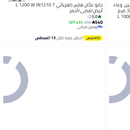
ين، وعاء
جانو عجَّان هايبر كهربائي 7 L 1200 W JN1210
وشفرة من S/S، شفرات مزدوجة، غطاء S/S، فرم
أبيض/فضي/أحمر
5.0
2
540
45% OFF
998

توصيل مجاني
توصيل مجاني
احصل عليه خلال
13 اغسطس