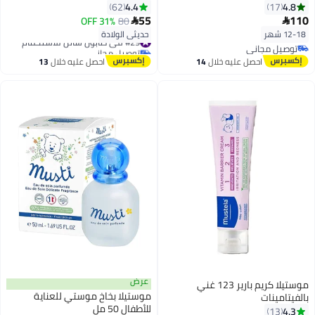
بالأفوكادو من قطعتين سعة 200
4.4
4.8
62
17
مل +200 مل
55
110
31% OFF
80


12-18 شهر
حديثي الولادة
#29 في صابون سائل للاستحمام
توصيل مجاني
توصيل مجاني
توصيل مجاني
#29 في صابون سائل للاستحمام
احصل عليه خلال
14
احصل عليه خلال
13
اغسطس
اغسطس
عرض
موستيلا كريم بارير 123 غني
موستيلا بخاخ موستي للعناية
بالفيتامينات
للأطفال 50 مل
4.3
13