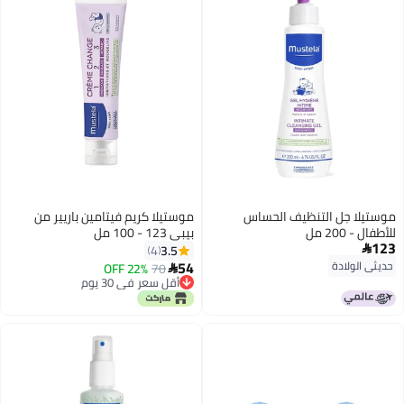
موستيلا جل التنظيف الحساس
موستيلا كريم فيتامين باريير من
للأطفال - 200 مل
بيبي 123 - 100 مل
123
3.5
4

54
حديثي الولادة
22% OFF
70

أقل سعر في 30 يوم
أقل سعر في 30 يوم