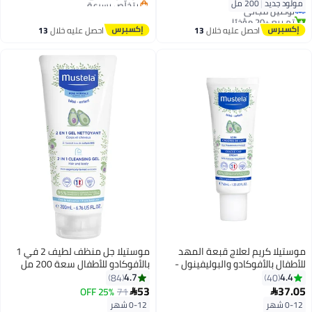
بتخلّص بسرعة
مولود جديد
|
200 مل
توصيل مجاني
توصيل مجاني
تم بيع +20 مؤخرًا
توصيل مجاني
احصل عليه خلال
13
احصل عليه خلال
13
اغسطس
اغسطس
موستيلا كريم لعلاج قبعة المهد
موستيلا جل منظف لطيف 2 في 1
للأطفال بالأفوكادو والبوليفينول -
بالأفوكادو للأطفال سعة 200 مل
40 مل
4.7
4.4
84
40
53
37.05
25% OFF
71


0-12 شهر
0-12 شهر
#34 في كريم العناية للحفاضات