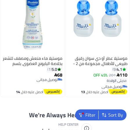
موستيلا عطر أو دي سوان رقيق
موستيلا ماء منعش ومصفف للشعر
طبيعي للأطفال، مجموعة من 2 -
بخلاصة البابونج العضوي، بلسم
سعة 50 مل
للشعر ورذاذ للبشرة، 200 مل
5.0
4.1
1
9
68
110
45% OFF
201


توصيل مجاني
حديثي الولادة
توصيل مجاني
توصيل مجاني
توصيل مجاني
احصل عليه خلال
13
احصل عليه خلال
14
اغسطس
اغسطس
We're Always Here To Help
Filter
Sort By
HELP CENTER