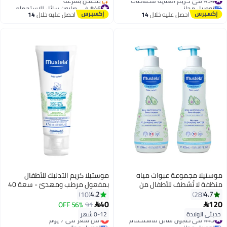
توصيل مجاني
#46 في صابون سائل للاستحمام
#34 في كريم العناية للحفاضات
توصيل مجاني
احصل عليه خلال
14
احصل عليه خلال
14
بتخلّص بسرعة
اغسطس
اغسطس
#46 في صابون سائل للاستحمام
موستيلا مجموعة عبوات مياه
موستيلا كريم التدليك للأطفال
منظفة لا تُشطف للأطفال من
بمفعول مرطب ومهدئ - سعة 40
قطعتين، سعة 300 مل
مل
4.2
4.7
10
28
40
120
56% OFF
91


حديثي الولادة
0-12 شهر
#45 في صابون سائل للاستحمام
أقل سعر في 7 يوم
توصيل مجاني
توصيل مجاني