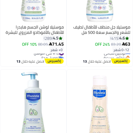
موستيلا جل منظف للأطفال لطيف
موستيلا لوشن الجسم هايدرا
للشعر والجسم سعة 500 مل
للأطفال بالأفوكادو المزروع، للبشرة
الطبيعية
4.5
4.6
289
415
#3 في صابون سائل للاستحمام
71.45
63
10% OFF
80.05
24% OFF
83.20


أقل سعر في 7 يوم
0-12 شهر
0+ شهر
توصيل مجاني
#12 في اللوشن
بتخلّص بسرعة
توصيل مجاني
تم بيع +190 مؤخرًا
#12 في اللوشن
احصل عليه خلال
13
احصل عليه خلال
13
#3 في صابون سائل للاستحمام
اغسطس
اغسطس