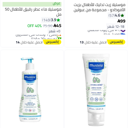
عرض
موستيلا زيت تدليك للأطفال بزيت
موستيلا ماء عطر رقيق للأطفال 50
الأفوكادو - مجموعة من عبوتين
مل
سعة 100 مل
4.6
57
3.9
149
99

#1 في مزيلات عرق
45
40% OFF
75.90

12-18 شهر
#13 في زيوت الأطفال
توصيل مجاني
0+ شهر
توصيل مجاني
باقي 1 وحدات في المخزون
#13 في زيوت الأطفال
تم بيع +20 مؤخرًا
#1 في مزيلات عرق
احصل عليه خلال
13
احصل عليه خلال
14
اغسطس
اغسطس