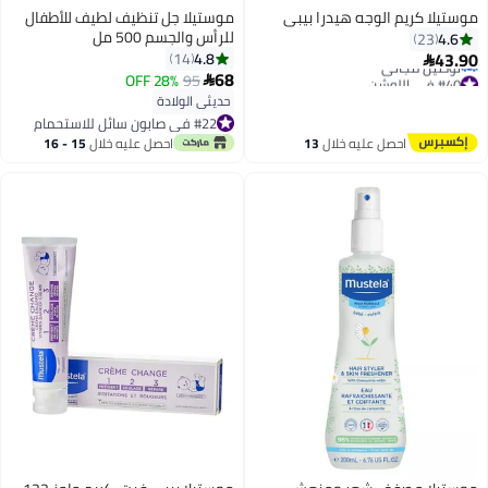
موستيلا كريم الوجه هيدرا بيبي
موستيلا جل تنظيف لطيف للأطفال
للرأس والجسم 500 مل
4.6
23
43.90
4.8
14

68
#40 في اللوشن
28% OFF
95

أقل سعر في 30 يوم
حديثي الولادة
توصيل مجاني
#22 في صابون سائل للاستحمام
#40 في اللوشن
#22 في صابون سائل للاستحمام
احصل عليه خلال
13
احصل عليه خلال
15 - 16
اغسطس
اغسطس