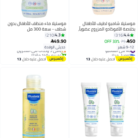
موستيلا شامبو لطيف للأطفال
موستيلا ماء منظف للأطفال بدون
بخلاصة الأفوكادو المزروع عضوياً،
شطف - سعة 300 مل
200 مل
4.3
4.4
210
316
#4 في صابون سائل للاستحمام
49.90
50
33% OFF
75


توصيل مجاني
9-12 شهر
حديثي الولادة
#8 في الشامبو
باقي 5 وحدات في المخزون
توصيل مجاني
تم بيع +140 مؤخرًا
#8 في الشامبو
#4 في صابون سائل للاستحمام
احصل عليه خلال
13
احصل عليه خلال
13
اغسطس
اغسطس