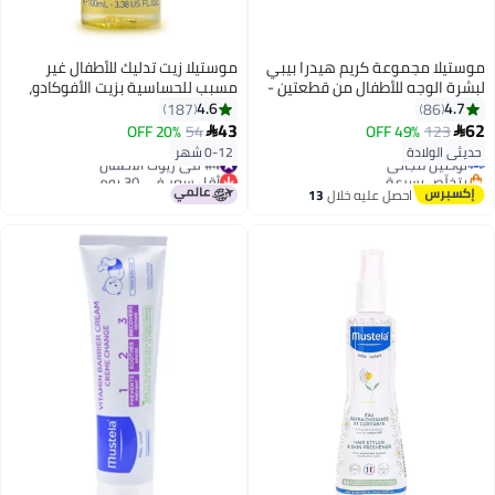
موستيلا مجموعة كريم هيدرا بيبي
موستيلا زيت تدليك للأطفال غير
لبشرة الوجه للأطفال من قطعتين -
مسبب للحساسية بزيت الأفوكادو،
40 مل
100 مل
4.6
4.7
187
86
#16 في اللوشن
43
62
20% OFF
54
49% OFF
123


أقل سعر في 30 يوم
حديثي الولادة
0-12 شهر
توصيل مجاني
#4 في زيوت الأطفال
بتخلّص بسرعة
أقل سعر في 30 يوم
#16 في اللوشن
#4 في زيوت الأطفال
احصل عليه خلال
13
اغسطس