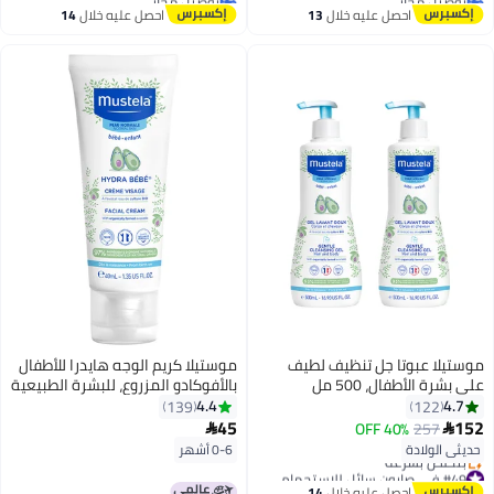
#45 في صابون سائل للاستحمام
أقل سعر في 7 يوم
احصل عليه خلال
13
احصل عليه خلال
14
اغسطس
اغسطس
موستيلا عبوتا جل تنظيف لطيف
موستيلا كريم الوجه هايدرا للأطفال
على بشرة الأطفال، 500 مل
بالأفوكادو المزروع، للبشرة الطبيعية
4.4
4.7
139
122
45
152
40% OFF
257


حديثي الولادة
0-6 أشهر
#49 في صابون سائل للاستحمام
توصيل مجاني
احصل عليه خلال
14