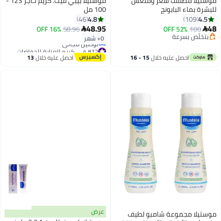
موستيلا مصفف شعر ومنعش
موستيلا بيبي فيت. كريم حاجز 123 -
للبشرة بماء البابونج
100 مل
4.8
4.5
46
109
48.95
48
16% OFF
58.96
52% OFF
100


بتخلّص بسرعة
0+ شهر
بتخلّص بسرعة
#12 في كريم العناية للحفاضات
أقل سعر في 30 يوم
احصل عليه خلال
15 - 16
احصل عليه خلال
13
توصيل مجاني
اغسطس
اغسطس
#12 في كريم العناية للحفاضات
عرض
موستيلا مجموعة شامبو لطيف