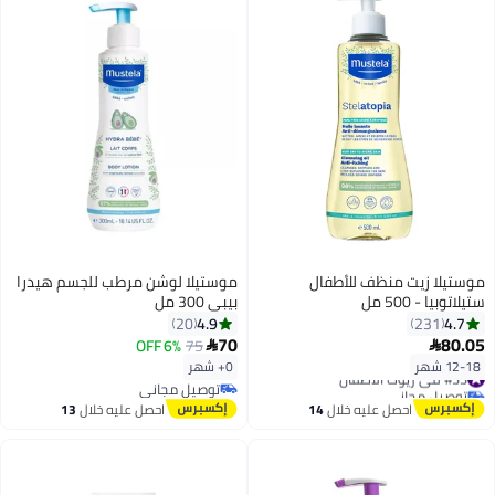
موستيلا زيت منظف للأطفال
موستيلا لوشن مرطب للجسم هيدرا
ستيلاتوبيا - 500 مل
بيبي 300 مل
4.9
4.7
20
231
70
80.05
6% OFF
75


12-18 شهر
0+ شهر
#33 في زيوت الأطفال
توصيل مجاني
توصيل مجاني
#33 في زيوت الأطفال
توصيل مجاني
احصل عليه خلال
14
احصل عليه خلال
13
اغسطس
اغسطس