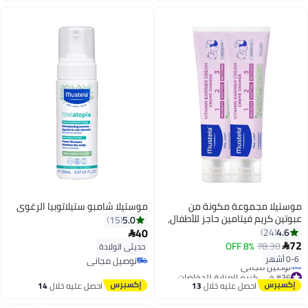
موستيلا مجموعة مكونة من
موستيلا شامبو ستيلاتوبيا الرغوي
عبوتين كريم فيتامين حاجز للأطفال،
5.0
15
50 مل
40
4.6
24

72
8% OFF
78.30

حديثي الولادة
0-6 أشهر
توصيل مجاني
توصيل مجاني
#36 في كريم العناية للحفاضات
أقل سعر في 30 يوم
احصل عليه خلال
13
احصل عليه خلال
14
توصيل مجاني
اغسطس
اغسطس
#36 في كريم العناية للحفاضات