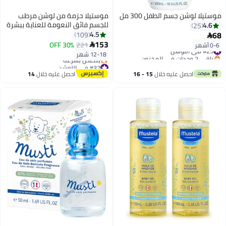
موستيلا لوشن جسم الطفل 300 مل
موستيلا حزمة من لوشن مرطب
للجسم فائق النعومة للعناية ببشرة
4.6
25
الطفل - 2 × 300 مل
68
4.5
109

153
30% OFF
221
0-6 أشهر

#23 في اللوشن
12-18 شهر
باقي 2 وحدات في المخزون
#23 في اللوشن
#37 في اللوشن
توصيل مجاني
احصل عليه خلال
15 - 16
احصل عليه خلال
14
بتخلّص بسرعة
اغسطس
اغسطس
#37 في اللوشن