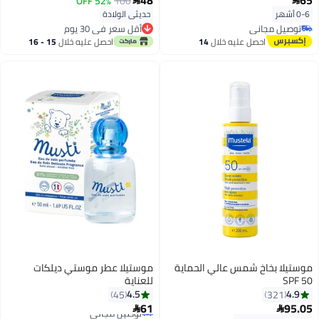
52% OFF
100
0-6 أشهر
حديثي الولادة
توصيل مجاني
أقل سعر في 30 يوم
توصيل مجاني
أقل سعر في 30 يوم
احصل عليه خلال
14
احصل عليه خلال
15 - 16
اغسطس
اغسطس
موستيلا بخاخ شمس عالي الحماية
موستيلا عطر موستي ديلكات
SPF 50
للعناية
4.5
4.9
45
321
61
95.05
توصيل مجاني

