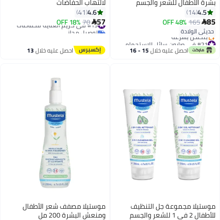
بشرة الأطفال للشعر والجسم
لالتهاب الحفاضات
وشامبو أطفال لطيف مع الأفوكادو
4.6
4.5
41
14
200 مل
57
85
165
48% OFF
#19 في كريم العناية للحفاضات
70
18% OFF


توصيل مجاني
حديثي الولادة
#19 في كريم العناية للحفاضات
#21 في صابون سائل للاستحمام
أقل سعر في 30 يوم
احصل عليه خلال
15 - 16
احصل عليه خلال
13
بتخلّص بسرعة
اغسطس
اغسطس
#21 في صابون سائل للاستحمام
موستيلا مجموعة جل التنظيف
موستيلا مصفف شعر الأطفال
للأطفال 2 في 1 للشعر والجسم
ومنعش البشرة 200 مل