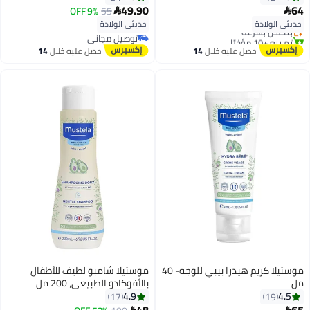
#30 في صابون سائل للاستحمام
49.90
64
9% OFF
55


توصيل مجاني
حديثي الولادة
حديثي الولادة
بتخلّص بسرعة
تم بيع +10 مؤخرًا
توصيل مجاني
#30 في صابون سائل للاستحمام
توصيل مجاني
احصل عليه خلال
14
احصل عليه خلال
14
اغسطس
اغسطس
موستيلا كريم هيدرا بيبي للوجه- 40
موستيلا شامبو لطيف للأطفال
مل
بالأفوكادو الطبيعي، 200 مل
4.9
4.5
17
19
48
65

