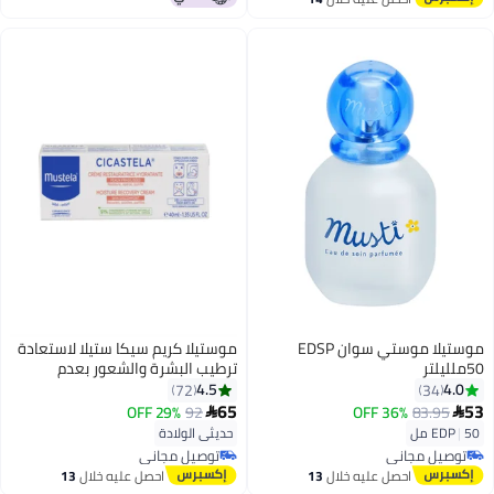
بتخلّص بسرعة
اغسطس
#49 في صابون سائل للاستحمام
موستيلا موستي سوان EDSP
موستيلا كريم سيكا ستيلا لاستعادة
50ملليلتر
ترطيب البشرة والشعور بعدم
الارتياح- 40 مل
4.5
4.0
72
34
65
53
29% OFF
92
36% OFF
83.95


50 مل
|
EDP
حديثي الولادة
توصيل مجاني
توصيل مجاني
توصيل مجاني
توصيل مجاني
احصل عليه خلال
13
احصل عليه خلال
13
اغسطس
اغسطس