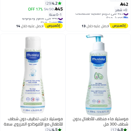
4.2
29
42

45
17% OFF
54.50

0+ شهر
#29 في كريم العناية للحفاضات
0-1 سنة
توصيل مجاني
#40 في عطور وكولونيا
#29 في كريم العناية للحفاضات
توصيل مجاني
#40 في عطور وكولونيا
احصل عليه خلال
13
احصل عليه خلال
14
اغسطس
اغسطس
موستيلا ماء منظف للأطفال بدون
موستيلا حليب تنظيف دون شطف
شطف 300 مل
للأطفال مع الأفوكادو المزروع، سعة
200 مل
4.5
4.8
24
12