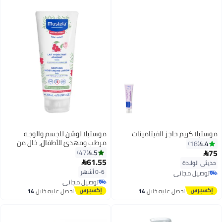
موستيلا كريم حاجز الفيتامينات
موستيلا لوشن للجسم والوجه
مرطب ومهدئ للأطفال، خالٍ من
4.4
18
العطور، مناسب للبشرة الحساسة -
75
4.5
47

سعة 200 مل
61.55
حديثي الولادة

0-6 أشهر
توصيل مجاني
توصيل مجاني
توصيل مجاني
توصيل مجاني
احصل عليه خلال
14
احصل عليه خلال
14
اغسطس
اغسطس