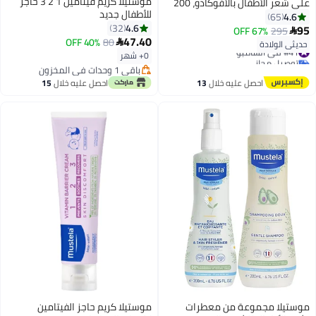
موستيلا كريم فيتامين 1 2 3 حاجز
على شعر الأطفال بالأفوكادو، 200
للأطفال جديد
مل + 200 مل من قطعتين
4.6
65
4.6
32
95
67% OFF
295

47.40
40% OFF
80

حديثي الولادة
#41 في الشامبو
0+ شهر
توصيل مجاني
#41 في الشامبو
باقي 1 وحدات في المخزون
باقي 1 وحدات في المخزون
احصل عليه خلال
13
احصل عليه خلال
15
اغسطس
اغسطس
موستيلا مجموعة من معطرات
موستيلا كريم حاجز الفيتامين