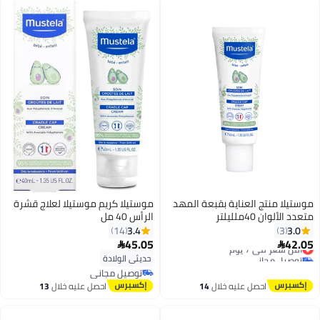
موستيلا منتج العناية بقبعة المهد
موستيلا كريم موستيلا لعلاج قشرة
متعدد الألوان 40ملليلتر
الرأس 40 مل
3.4
3.0
14
3
45.05
42.05
أقل سعر في 7 يوم


توصيل مجاني
حديثي الولادة
أقل سعر في 7 يوم
توصيل مجاني
توصيل مجاني
احصل عليه خلال
14
احصل عليه خلال
13
اغسطس
اغسطس