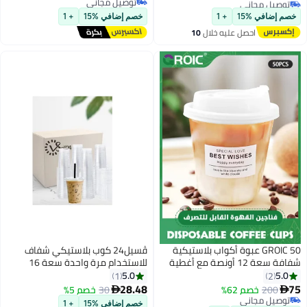
توصيل مجاني
توصيل مجاني
خصم إضافي %15
+ 1
ية
ڤسيل24 كوب بلاستيكي شفاف
غطية
للاستخدام مرة واحدة سعة 16
جة
أونصة، مناسب للعصائر والقهوة
5.0
1
والماء، مزود بغطاء مسطح.
28.48
30
خصم 5%

خصم إضافي %15
+ 1