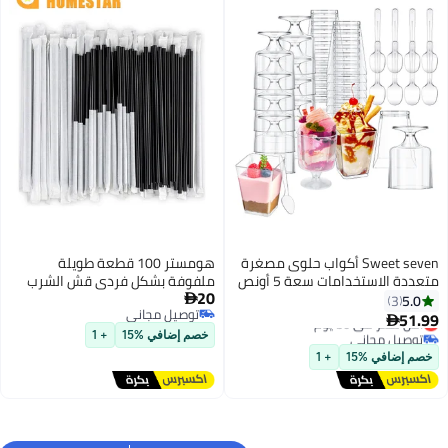
صغرة
هومستر 100 قطعة طويلة
ستخدامات سعة 5 أونص
ملفوفة بشكل فردي قش الشرب
20
البلاستيكي القابل للتصرف 21 سم

توصيل مجاني
لات
توصيل مجاني
ب
خصم إضافي %15
+ 1