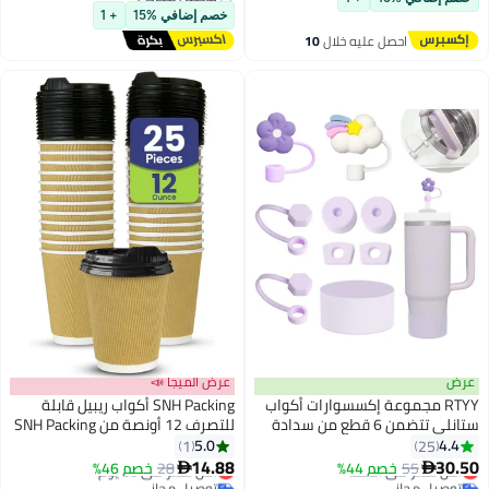
أقل سعر في 7 يوم
عنوان الجزيرة ، لوازم المطبخ ،
خصم إضافي %15
+ 1
المطاعم
عرض الميجا 📣
واب
SNH Packing أكواب ريبيل قابلة
ادة
للتصرف 12 أونصة من SNH Packing
25 قطعة بني مع غطاء - أكواب
5.0
1
قطعتين من غطاء القشة لقشات 9-
شاي ساخن، قهوة، قهوة عربية،
14.88
أقل سعر في 30 يوم
28
خصم 46%

مشروبات ساخنة وباردة
توصيل مجاني