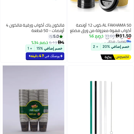
أونصة
فالكون باك أكواب ورقية فالكون 4
ضلع
أونصات - 50 قطعة
5.0
5
4
6.13
خصم 34%

خصم إضافي %15
+ 1
يوصلك في
47 دقيقة