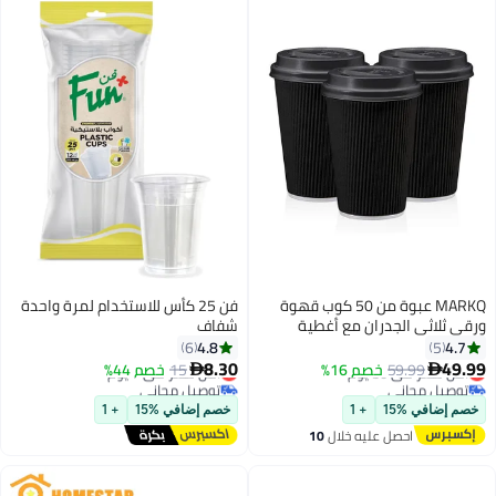
هوة
فن 25 كأس للاستخدام لمرة واحدة
شفاف
عة
4.8
6
8.30
أقل سعر في 7 يوم
15
خصم 44%

توصيل مجاني
أقل سعر في 7 يوم
خصم إضافي %15
+ 1