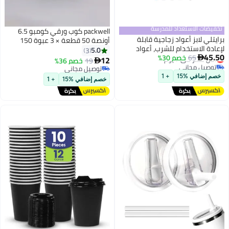
packwell كوب ورقي كومبو 6.5
أونصة 50 قطعة × 3 عبوة 150
قطعة
5.0
3
يك،
12
19
خصم 36%

توصيل مجاني
توصيل مجاني
خصم إضافي %15
+ 1