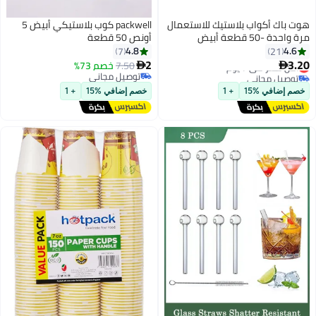
مال
packwell كوب بلاستيكي أبيض 5
أونص 50 قطعة
4.8
7
2
7.50
خصم 73%

توصيل مجاني
توصيل مجاني
خصم إضافي %15
+ 1