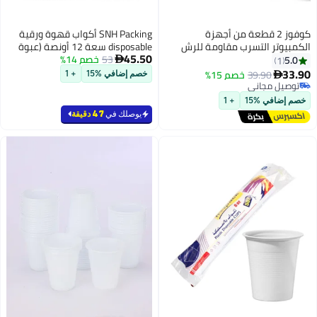
SNH Packing أكواب قهوة ورقية
disposable سعة 12 أونصة (عبوة
45.50
53
خصم 14%
من 10) ثقيلة الوزن مع غطاء باللون

غبار
الأسود - أكواب disposable ذات جدار
خصم إضافي %15
+ 1
واحد مع غطاء للمشروبات الباردة
والساخنة - أكواب قهوة disposable
مثالية للمقاهي والمكاتب.
يوصلك في
47 دقيقة