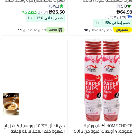
للشرب للاستعمال مرة واحدة سعة
12 أونصة لأكواب عصير الماء
4.3
5
والقهوة مع غطاء مسطح شفاف
25.50
27.31
خصم 6%

خصم إضافي %15
+ 1
احصل عليه خلال
11
اغسطس
دي آند أل 10PCS بوروسيليكات زجاج
مموجة، 4 أونصات، عبوة من 2 (50
القهوة خلط العصا، قابلة لإعادة