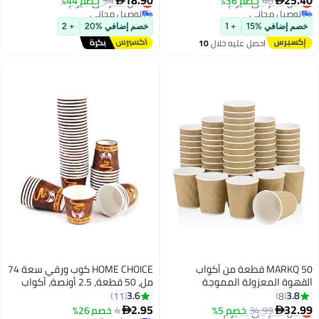
18.90
لساخنة بني طبيعي 50
34
خصم 44%
واحدة من SNH Packing - عبوة 25،

توصيل مجاني
سعة 12 أونصة، زرقاء
أقل سعر في 7 يوم
خصم إضافي %20
+ 2
HOME CHOICE كوب ورقي سعة 74
مل، 50 قطعة، 2.5 أونصة، أكواب
ت
ورقية للحفلات، أكواب ورقية قابلة
3.6
11
للتصرف
2.95
4
خصم 26%
