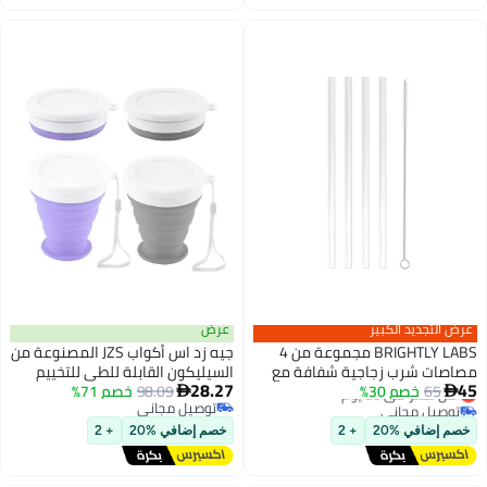
اغسطس
عرض
BRI مجموعة من 4
جيه زد اس أكواب JZS المصنوعة من
ع
السيليكون القابلة للطي للتخييم
28.27
98.09
خصم 71%
والسفر، كوب شرب صغير محمول

توصيل مجاني
مع أغطية قابلة لإعادة الاستخدام
توصيل مجاني
للمشي لمسافات طويلة في الهواء
خصم إضافي %20
+ 2
ة
الطلق 270 مل