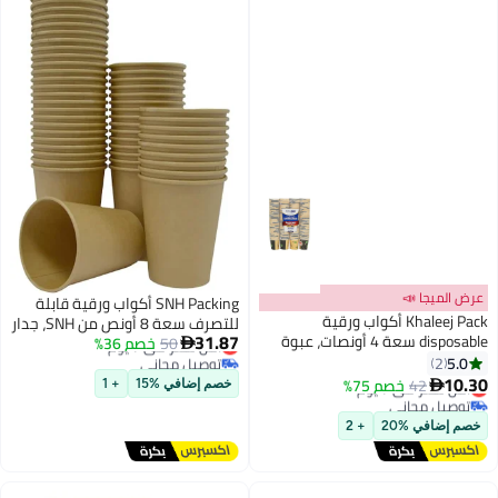
SNH Packing أكواب ورقية قابلة
للتصرف سعة 8 أونص من SNH، جدار
31.87
بوة
أقل سعر في 7 يوم
50
خصم 36%
واحد بني، لأكواب القهوة

توصيل مجاني
للمشروبات الساخنة والباردة، 150
أقل سعر في 7 يوم
قطعة
خصم إضافي %15
+ 1