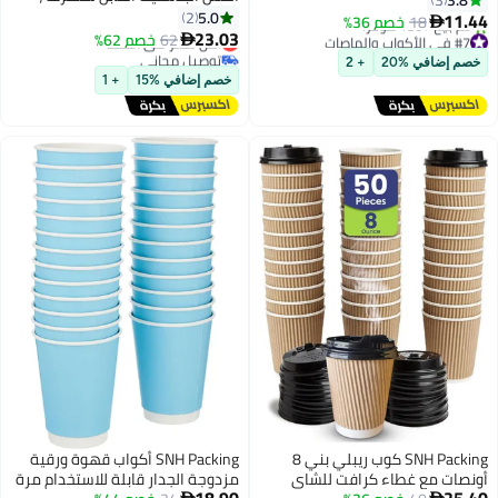
واضح القش الشرب مرنة 210 × 5
5.0
لية
2
مم البلاستيك بيندي القش حزمة
23.03
أقل سعر في السنة
62
خصم 62%

مريحة
توصيل مجاني
ائر،
أقل سعر في السنة
خصم إضافي %15
+ 1
SNH Packing أكواب قهوة ورقية
مزدوجة الجدار قابلة للاستخدام مرة
أقل سعر في 7 يوم