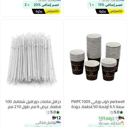
أقل سعر في 30 يوم
انلي
خصم إضافي %20
+ 2
PWPC
درافل ماصات دورافيل شفافة، 100
ودة
قطعة، عرض 6 مم، طول 210 مم،
رجة غذائية
مغلفة بشكل فردي، مرنة وقابلة
5.0
2
ت
للثني، عبوة كبيرة
12

توصيل مجاني
توصيل مجاني