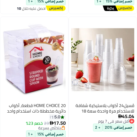
خصم إضافي %15
+ 1
احصل عليه خلال
10
اغسطس
فة
HOME CHOICE 20 قطعة، أكواب
دائرية مخططة ذات استخدام واحد
اب
مع ملعقة
5.0
1
17.50
23
خصم 23%

اي
بتخلّص بسرعة
بات
بتخلّص بسرعة
خصم إضافي %15
+ 1