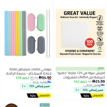
بيوينتي ماصات سيليكون قابلة
 "جامبو"
لاعادة الاستخدام - عديمة الرائحة،
34.90
أقل سعر في السنة
85.34
خصم 59%
12 ماصة شرب قياسية، 4 اكياس

توصيل مجاني
مك 12 مم وطول 24 سم |
حمل، 2 فرشاة تنظيف، طول 8 1/2
أقل سعر في السنة
انش
خصم إضافي %15
+ 1
شكل
ة BPA | مثالية