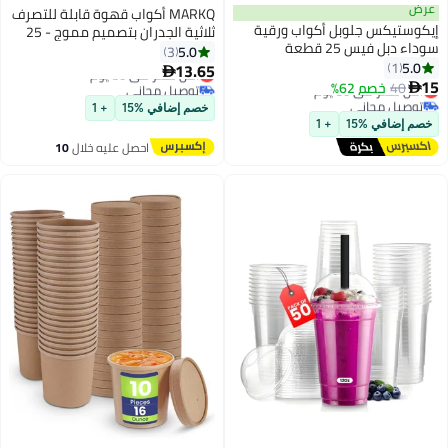
MARKQ أكواب قهوة قابلة للتصرف
ة
ثلاثية الجدران بتصميم مموج - 25
قطعة، سعة 8 أونصات، باللون
5.0
3
الأسود
13.65
أقل سعر في 30 يوم

توصيل مجاني
أقل سعر في 30 يوم
خصم إضافي %15
+ 1
احصل عليه خلال
10
اغسطس