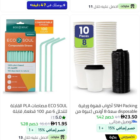
يوصلك في
47 دقيقة
ية
ECO SOUL مصاصات PLA القابلة
بوة من
للتحلل 6 مم، 100 قطعة، قابلة
واحد
للانحناء
5.0
1
ت
11.95
16.61
خصم 28%

خصم إضافي %15
+ 1
disposa في
احصل عليه خلال
13