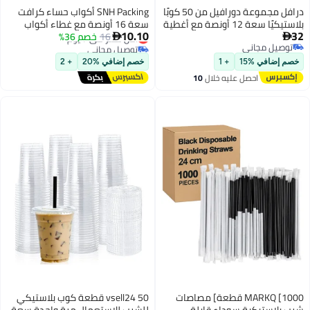
افل مجموعة دورافيل من 50 كوبًا
SNH Packing أكواب حساء كرافت
مع أغطية
سعة 16 أونصة مع غطاء أكواب
10.10
أقل سعر في 7 يوم
16
خصم 36%
طعام قابلة للتصرف رائعة للمطاعم

توصيل مجاني
،
والوجبات السريعة أو الغداء الجاهز
أقل سعر في 7 يوم
ة.
10 قطع
خصم إضافي %20
+ 2
ت
vsell24 50 قطعة كوب بلاستيكي